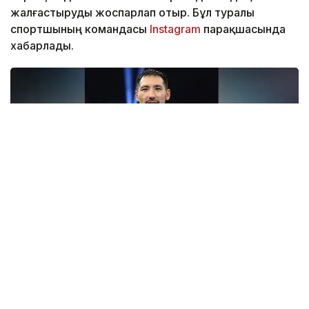
жалғастыруды жоспарлап отыр. Бұл туралы
спортшының командасы
Instagram
парақшасында
хабарлады.
Фото: Top Rank
— Бәрі қайта басталады. Бастамамыз сәтті
болған сияқты. Құрметті жанкүйерлер,