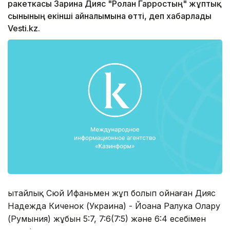
ракеткасы Зарина Дияс "Ролан Гарростың" жұптық
сынының екінші айналымына өтті, деп хабарлады
Vesti.kz.
Қытайлық Сюй Ифаньмен жұп болып ойнаған Дияс
Надежда Киченок (Украина) - Йоана Ралука Олару
(Румыния) жұбын 5:7, 7:6(7:5) және 6:4 есебімен