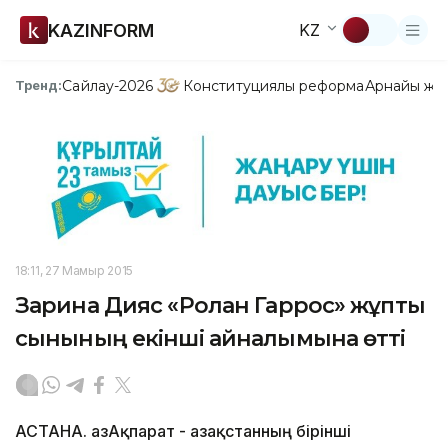
KAZINFORM
KZ
Сайлау-2026
Конституциялық реформа
Арнайы жо
Тренд:
18:11, 27 Мамыр 2015
Зарина Дияс «Ролан Гаррос» жұптық
сынының екінші айналымына өтті
АСТАНА. ҚазАқпарат - Қазақстанның бірінші