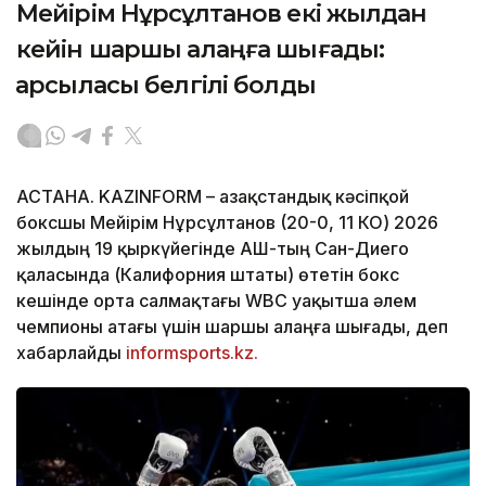
Мейірім Нұрсұлтанов екі жылдан
кейін шаршы алаңға шығады:
қарсыласы белгілі болды
АСТАНА. KAZINFORM – Қазақстандық кәсіпқой
боксшы Мейірім Нұрсұлтанов (20-0, 11 КО) 2026
жылдың 19 қыркүйегінде АҚШ-тың Сан-Диего
қаласында (Калифорния штаты) өтетін бокс
кешінде орта салмақтағы WBC уақытша әлем
чемпионы атағы үшін шаршы алаңға шығады, деп
хабарлайды
informsports.kz.