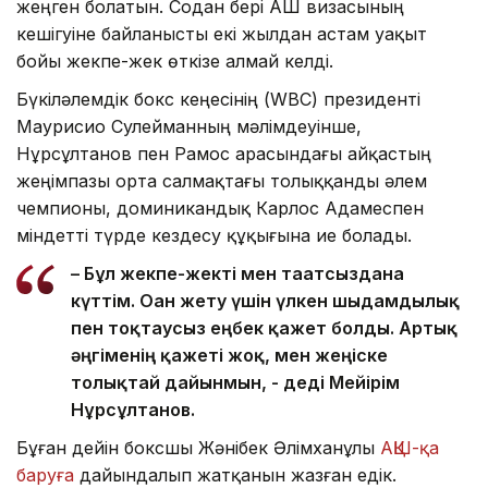
жеңген болатын. Содан бері АҚШ визасының
кешігуіне байланысты екі жылдан астам уақыт
бойы жекпе-жек өткізе алмай келді.
Бүкіләлемдік бокс кеңесінің (WBC) президенті
Маурисио Сулейманның мәлімдеуінше,
Нұрсұлтанов пен Рамос арасындағы айқастың
жеңімпазы орта салмақтағы толыққанды әлем
чемпионы, доминикандық Карлос Адамеспен
міндетті түрде кездесу құқығына ие болады.
– Бұл жекпе-жекті мен тағатсыздана
күттім. Оған жету үшін үлкен шыдамдылық
пен тоқтаусыз еңбек қажет болды. Артық
әңгіменің қажеті жоқ, мен жеңіске
толықтай дайынмын, - деді Мейірім
Нұрсұлтанов.
Бұған дейін боксшы Жәнібек Әлімханұлы
АҚШ-қа
баруға
дайындалып жатқанын жазған едік.