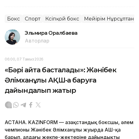
Бокс
Спорт
Кәсіпқой бокс
Мейірім Нұрсұлтано
Эльмира Оралбаева
Авторлар
06:00, 07 Тамыз 2026
«Бәрі қайта басталады»: Жәнібек
Әлімханұлы АҚШ-қа баруға
дайындалып жатыр
АСТАНА. KAZINFORM — Қазақстандық боксшы, әлем
чемпионы Жәнібек Әлімханұлы жуырда АҚШ-қа
барып, алдағы жекпе-жектеріне дайындықты