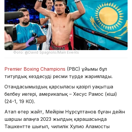
Фото: @David Spagnolo/Main Events
Premier Boxing Champions
(PBC) ұйымы бұл
титулдық кездесуді ресми түрде жариялады.
Отандасымыздың қарсыласы қазіргі уақытша
белбеу иегері, америкалық – Хесус Рамос (кіші)
(24-1, 19 КО).
Атап өтер жайт, Мейірім Нұрсұлтанов бұған дейін
шаршы алаңға 2023 жылдың қарашасында
Ташкентте шығып, чилилік Хулио Аламосты