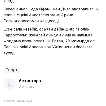
жеңді.
Келесі айналымда Ифань мен Дияс австралиялық
апалы-сіңлілі Анастасия және Арина
Родионовалармен кездеседі.
Еске сала кетейік, осыған дейін Дияс "Ролан
Гарростағы" жекелей сында екінші айналымға
жолдама алған болатын. Ертең, 28 мамырда ол
Бельгия өкілі Алисон ван Уйтванкпен бәсекеге
түседі.
Спорт
без автора
Авторлар
10:00, 07 Тамыз 2026