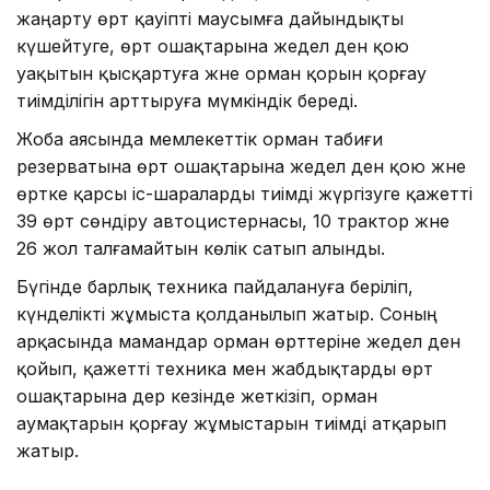
жаңарту өрт қауіпті маусымға дайындықты
күшейтуге, өрт ошақтарына жедел ден қою
уақытын қысқартуға және орман қорын қорғау
тиімділігін арттыруға мүмкіндік береді.
Жоба аясында мемлекеттік орман табиғи
резерватына өрт ошақтарына жедел ден қою және
өртке қарсы іс-шараларды тиімді жүргізуге қажетті
39 өрт сөндіру автоцистернасы, 10 трактор және
26 жол талғамайтын көлік сатып алынды.
Бүгінде барлық техника пайдалануға беріліп,
күнделікті жұмыста қолданылып жатыр. Соның
арқасында мамандар орман өрттеріне жедел ден
қойып, қажетті техника мен жабдықтарды өрт
ошақтарына дер кезінде жеткізіп, орман
аумақтарын қорғау жұмыстарын тиімді атқарып
жатыр.