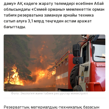
даму» АҚ кәдеге жарату төлемдері есебінен Абай
облысындағы «Семей орманы» мемлекеттік орман
табиғи резерватына заманауи арнайы техника
сатып алуға 3,1 млрд теңгеден астам қаражат
бағыттады.
Фото: Экология және табиғи ресурстар министрлігі
Резерваттың материалдық-техникалық базасын