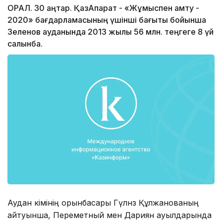
ОРАЛ. 30 қаңтар. ҚазАқпарат - «Жұмыспен қамту -
2020» бағдарламасының үшінші бағыты бойынша
Зеленов ауданында 2013 жылы 56 млн. теңгеге 8 үй
салынбақ.
Аудан әкімінің орынбасары Гүлнәз Құлжанованың
айтуынша, Переметный мен Дариян ауылдарында