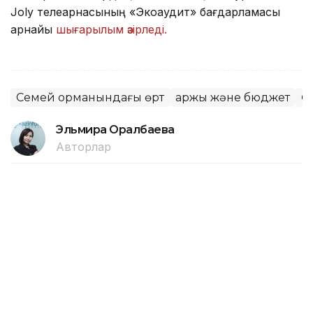
Joly телеарнасының «Экоаудит» бағдарламасы
арнайы
шығарылым әзірледі.
Семей орманындағы өрт
Қаржы және бюджет
Ө
Эльмира Оралбаева
Авторлар
16:55, 06 Тамыз 2026
Алматыда 1 қыркүйектен бастап 7
жаңа мектеп қолданысқа беріледі
АЛМАТЫ. KAZINFORM — Алматыда жаңа оқу