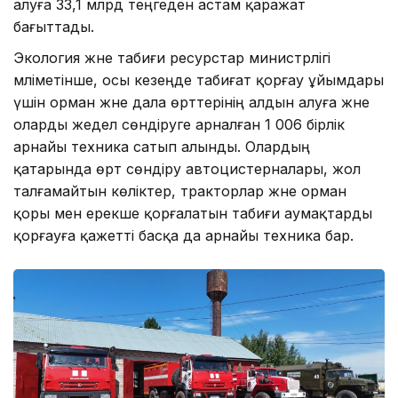
алуға 33,1 млрд теңгеден астам қаражат
бағыттады.
Экология және табиғи ресурстар министрлігі
мәліметінше, осы кезеңде табиғат қорғау ұйымдары
үшін орман және дала өрттерінің алдын алуға және
оларды жедел сөндіруге арналған 1 006 бірлік
арнайы техника сатып алынды. Олардың
қатарында өрт сөндіру автоцистерналары, жол
талғамайтын көліктер, тракторлар және орман
қоры мен ерекше қорғалатын табиғи аумақтарды
қорғауға қажетті басқа да арнайы техника бар.