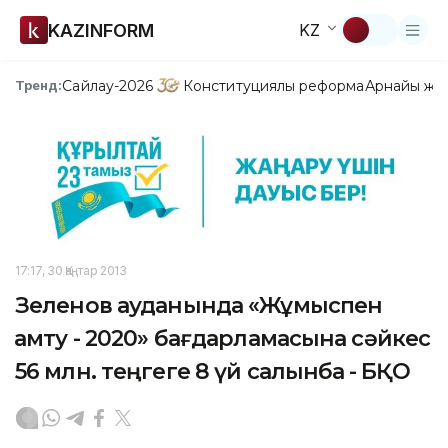
KAZINFORM
KZ
Сайлау-2026
Конституциялық реформа
Арнайы жо
Тренд:
17:17, 30 Қаңтар 2013
Зеленов ауданында «Жұмыспен
қамту - 2020» бағдарламасына сәйкес
56 млн. теңгеге 8 үй салынбақ - БҚО