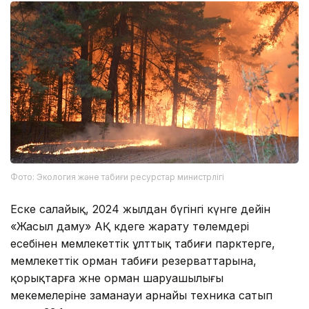
Фото: Экология және табиғи ресурстар министрлігі
Еске салайық, 2024 жылдан бүгінгі күнге дейін
«Жасыл даму» АҚ кәдеге жарату төлемдері
есебінен мемлекеттік ұлттық табиғи парктерге,
мемлекеттік орман табиғи резерваттарына,
қорықтарға және орман шаруашылығы
мекемелеріне заманауи арнайы техника сатып