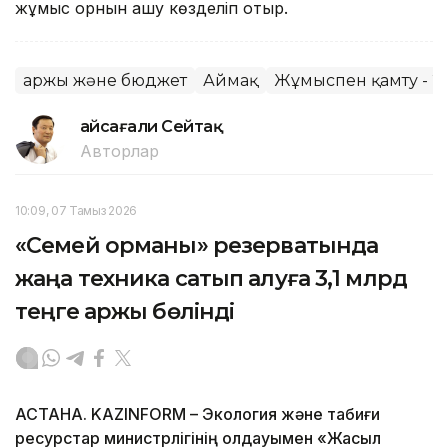
жұмыс орнын ашу көзделіп отыр.
Қаржы және бюджет
Аймақ
Жұмыспен қамту - 2
Ғайсағали Сейтақ
Авторлар
10:09, 07 Тамыз 2026
«Семей орманы» резерватында
жаңа техника сатып алуға 3,1 млрд
теңге қаржы бөлінді
АСТАНА. KAZINFORM – Экология және табиғи
ресурстар министрлігінің қолдауымен «Жасыл