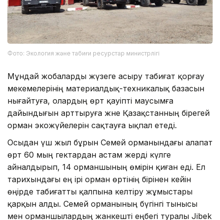
Фото: Экология және табиғи ресурстар министрлігі
Мұндай жобаларды жүзеге асыру табиғат қорғау
мекемелерінің материалдық-техникалық базасын
нығайтуға, олардың өрт қауіпті маусымға
дайындығын арттыруға және Қазақстанның бірегей
орман экожүйелерін сақтауға ықпал етеді.
Осыдан үш жыл бұрын Семей орманындағы алапат
өрт 60 мың гектардан астам жерді күлге
айналдырып, 14 орманшының өмірін қиған еді. Ел
тарихындағы ең ірі орман өртінің бірінен кейін
өңірде табиғатты қалпына келтіру жұмыстары
қарқын алды. Семей орманының бүгінгі тынысы
мен орманшылардың жанкешті еңбегі туралы Jibek