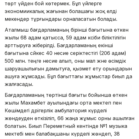
төрт үйден бой көтермек. Бұл үйлерге
экономиикалық жағынан болашағы жоқ елді
мекендер тұрғындары орналасатын болады.
Аталмыш бағдарламаның бірінші бағытына өткен
жылы 68 адам қатысса, 59 адам кәсіби біліктілігін
арттыруға жіберілді. Бағдарламаның екінші
бағытына сәйкес 40 несие серіктестігі (206 адам)
500 млн. теңге несие алып, оны мал және өсімдік
шаруашылығын дамытуға, қызмет ету орындарын
ашуға жұмсады. Бұл бағыттағы жұмыстар биыл да
жалғасады.
Бағдарламаның төртінші бағыты бойынша өткен
жылы Махамбет ауылындағы орта мектеп пен
Көшімдегі дәрігерлік амбулатория күрделі
жөндеуден өткізіліп, 66 жаңа жұмыс орны ашылған
болатын. Биыл Переметный кентінде №1 музыка
мектебі мен балабақшаны күрделі жөндеп, 38