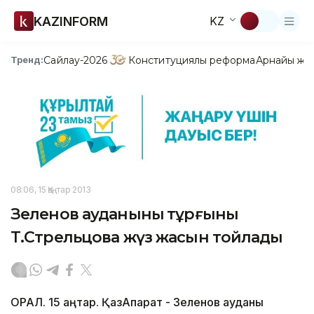
KAZINFORM
KZ
Сайлау-2026
Конституциялық реформа
Арнайы жо
Тренд:
08:06, 15 Қаңтар 2013
Зеленов ауданының тұрғыны
Т.Стрельцова жүз жасын тойлады
ОРАЛ. 15 қаңтар. ҚазАқпарат - Зеленов ауданы