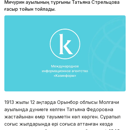
Мичурин ауылының тұрғыны Татьяна Стрельцова
ғасыр тойын тойлады.
1913 жылы 12 қаңтарда Орынбор облысы Молгачи
ауылында дүниеге келген Татьяна Федоровна
жастайынан өмір тауқыметін көп көрген. Сұрапыл
соғыс жылдарында ері соғысқа аттанған кезде