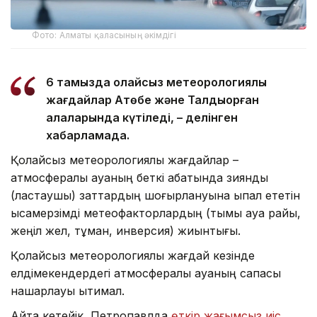
Фото: Алматы қаласының әкімдігі
6 тамызда қолайсыз метеорологиялық
жағдайлар Ақтөбе және Талдықорған
қалаларында күтіледі, – делінген
хабарламада.
Қолайсыз метеорологиялық жағдайлар –
атмосфералық ауаның беткі қабатында зиянды
(ластаушы) заттардың шоғырлануына ықпал ететін
қысқамерзімді метеофакторлардың (тымық ауа райы,
жеңіл жел, тұман, инверсия) жиынтығы.
Қолайсыз метеорологиялық жағдай кезінде
елдімекендердегі атмосфералық ауаның сапасы
нашарлауы ықтимал.
Айта кетейік, Петропавлда
өткір жағымсыз иіс