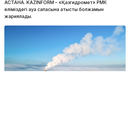
АСТАНА. KAZINFORM – «Қазгидромет» РМК
еліміздегі ауа сапасына қатысты болжамын
жариялады.
Фото: Magnific.com
5 тамызда қолайсыз метеорологиялық
жағдайлар Ақтөбе қалаласында күтіледі, –
делінген хабарламада.