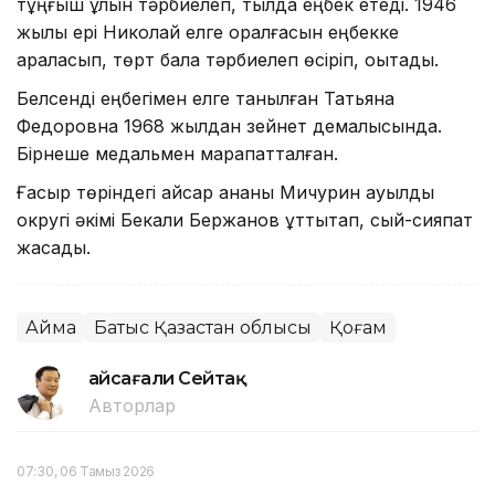
тұңғыш ұлын тәрбиелеп, тылда еңбек етеді. 1946
жылы ері Николай елге оралғасын еңбекке
араласып, төрт бала тәрбиелеп өсіріп, оқытады.
Белсенді еңбегімен елге танылған Татьяна
Федоровна 1968 жылдан зейнет демалысында.
Бірнеше медальмен марапатталған.
Ғасыр төріндегі қайсар ананы Мичурин ауылдық
округі әкімі Бекқали Бержанов құттықтап, сый-сияпат
жасады.
Аймақ
Батыс Қазақстан облысы
Қоғам
Ғайсағали Сейтақ
Авторлар
07:30, 06 Тамыз 2026