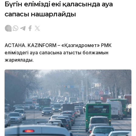
Бүгін еліміздің екі қаласында ауа
сапасы нашарлайды
АСТАНА. KAZINFORM – «Қазгидромет» РМК
еліміздегі ауа сапасына қатысты болжамын
жариялады.