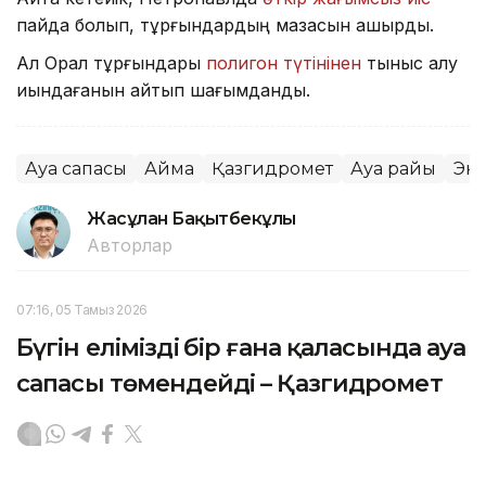
пайда болып, тұрғындардың мазасын қашырды.
Ал Орал тұрғындары
полигон түтінінен
тыныс алу
қиындағанын айтып шағымданды.
Ауа сапасы
Аймақ
Қазгидромет
Ауа райы
Эк
Жасұлан Бақытбекұлы
Авторлар
07:16, 05 Тамыз 2026
Бүгін еліміздің бір ғана қаласында ауа
сапасы төмендейді – Қазгидромет