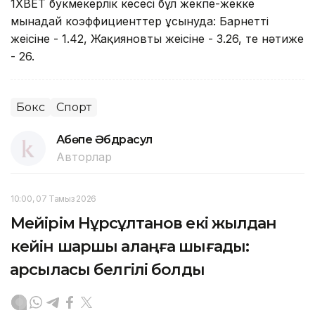
1XBET букмекерлік кеңсесі бұл жекпе-жекке
мынадай коэффициенттер ұсынуда: Барнеттің
жеңісіне - 1.42, Жақияновтың жеңісіне - 3.26, тең нәтиже
- 26.
Бокс
Спорт
Ақбөпе Әбдрасул
Авторлар
10:00, 07 Тамыз 2026
Мейірім Нұрсұлтанов екі жылдан
кейін шаршы алаңға шығады:
қарсыласы белгілі болды