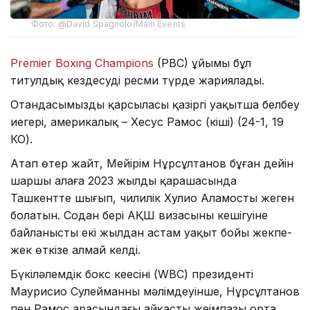
Фото: @David Spagnolo/Main Events
Premier Boxing Champions
(PBC) ұйымы бұл
титулдық кездесуді ресми түрде жариялады.
Отандасымыздың қарсыласы қазіргі уақытша белбеу
иегері, америкалық – Хесус Рамос (кіші) (24-1, 19
КО).
Атап өтер жайт, Мейірім Нұрсұлтанов бұған дейін
шаршы алаңға 2023 жылдың қарашасында
Ташкентте шығып, чилилік Хулио Аламосты жеңген
болатын. Содан бері АҚШ визасының кешігуіне
байланысты екі жылдан астам уақыт бойы жекпе-
жек өткізе алмай келді.
Бүкіләлемдік бокс кеңесінің (WBC) президенті
Маурисио Сулейманның мәлімдеуінше, Нұрсұлтанов
пен Рамос арасындағы айқастың жеңімпазы орта