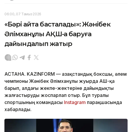
06:00, 07 Тамыз 2026
«Бәрі қайта басталады»: Жәнібек
Әлімханұлы АҚШ-қа баруға
дайындалып жатыр
АСТАНА. KAZINFORM — Қазақстандық боксшы, әлем
чемпионы Жәнібек Әлімханұлы жуырда АҚШ-қа
барып, алдағы жекпе-жектеріне дайындықты
жалғастыруды жоспарлап отыр. Бұл туралы
спортшының командасы
Instagram
парақшасында
хабарлады.