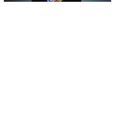
Фото: Top Rank
— Бәрі қайта басталады. Бастамамыз сәтті
болған сияқты. Құрметті жанкүйерлер,
қолдауларыңызға көп рақмет!
Жерлестеріңіз ретінде маған ерекше демеу
көрсетіп келесіздер. Қазір визаны күтіп
отырмыз. Егер бәрі ойдағыдай болса, жақын
күндері Америкаға аттанамыз, — делінген
хабарламада.