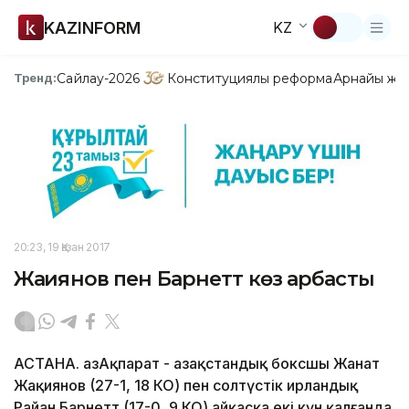
KAZINFORM
KZ
Сайлау-2026
Конституциялық реформа
Арнайы жо
Тренд:
20:23, 19 Қазан 2017
Жақиянов пен Барнетт көз арбасты
АСТАНА. ҚазАқпарат - Қазақстандық боксшы Жанат
Жақиянов (27-1, 18 КО) пен солтүстік ирландық
Райан Барнетт (17-0, 9 КО) айқасқа екі күн қалғанда