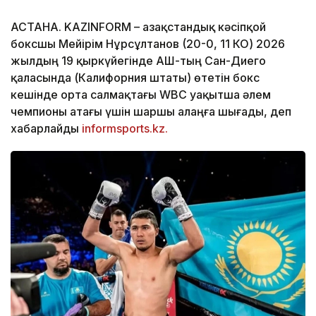
АСТАНА. KAZINFORM – Қазақстандық кәсіпқой
боксшы Мейірім Нұрсұлтанов (20-0, 11 КО) 2026
жылдың 19 қыркүйегінде АҚШ-тың Сан-Диего
қаласында (Калифорния штаты) өтетін бокс
кешінде орта салмақтағы WBC уақытша әлем
чемпионы атағы үшін шаршы алаңға шығады, деп
хабарлайды
informsports.kz.