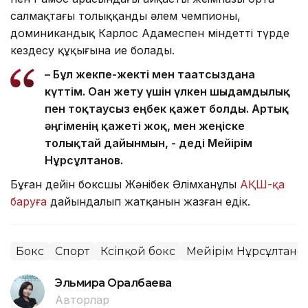
салмақтағы толыққанды әлем чемпионы,
доминикандық Карлос Адамеспен міндетті түрде
кездесу құқығына ие болады.
– Бұл жекпе-жекті мен тағатсыздана
күттім. Оған жету үшін үлкен шыдамдылық
пен тоқтаусыз еңбек қажет болды. Артық
әңгіменің қажеті жоқ, мен жеңіске
толықтай дайынмын, - деді Мейірім
Нұрсұлтанов.
Бұған дейін боксшы Жәнібек Әлімханұлы
АҚШ-қа
баруға
дайындалып жатқанын жазған едік.
Бокс
Спорт
Кәсіпқой бокс
Мейірім Нұрсұлтано
Эльмира Оралбаева
Авторлар