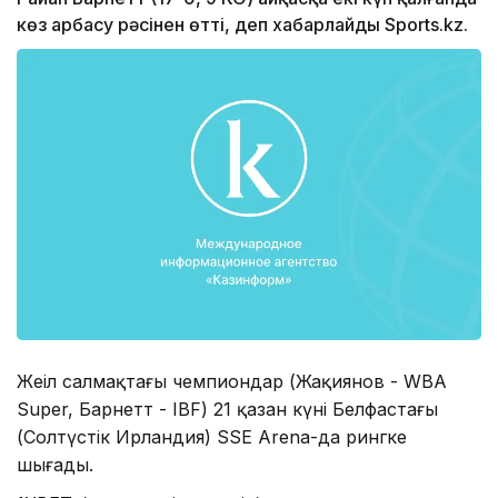
көз арбасу рәсінен өтті, деп хабарлайды Sports.kz.
Жеңіл салмақтағы чемпиондар (Жақиянов - WBA
Super, Барнетт - IBF) 21 қазан күні Белфастағы
(Солтүстік Ирландия) SSE Arena-да рингке
шығады.