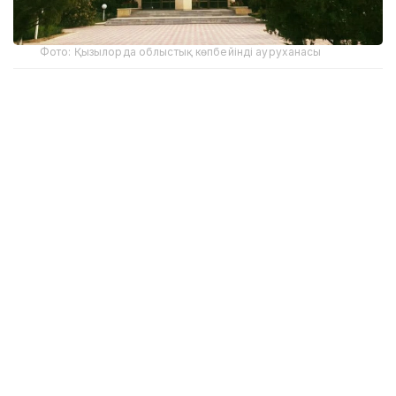
Фото: Қызылорда облыстық көпбейінді ауруханасы
Kazinform тілшісі көтерген мәселеге орай облыстық
Денсаулық сақтау басқармасының басшысы Алмас
Әбілпатта жауап берді.
- Облыстық көпбейінді медицина
орталығына қатысты бұған дейін де
проблема болды. Орталықта медициналық
қалдықты өртеуге арналған пеш бар. Соны
іске қосқан кезде жақын маңдағы
тұрғындар түтіннің иісі келетініне
шағымданып, арыз жолдап жүрді.
Аурухана медициналық қалдықты әлі күнге
дейін өртеу әдісімен жояды. Басқа
медициналық ұйымдарда мұндай пеш