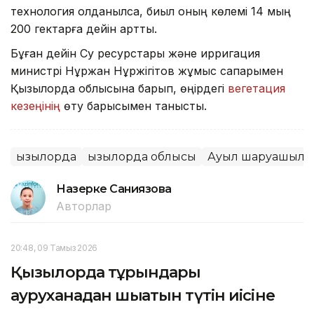
технология қолданылса, биыл оның көлемі 14 мың
200 гектарға дейін артты.
Бұған дейін Су ресурстары және ирригация
министрі Нұржан Нұржігітов жұмыс сапарымен
Қызылорда облысына барып, өңірдегі
вегетация
кезеңінің
өту барысымен танысты.
Қызылорда
Қызылорда облысы
Ауыл шаруашылы
Назерке Саниязова
Авторлар
20:48, 09 Тамыз 2026
Қызылорда тұрғындары
ауруханадан шығатын түтін иісіне