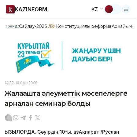
KAZINFORM
KZ
Сайлау-2026
Конституциялық реформа
Арнайы жо
Тренд:
14:32, 10 Сәуір 2009
Жалағашта әлеуметтік мәселелерге
арналған семинар болды
ҚЫЗЫЛОРДА. Сәуірдің 10-ы. ҚазАқпарат /Руслан