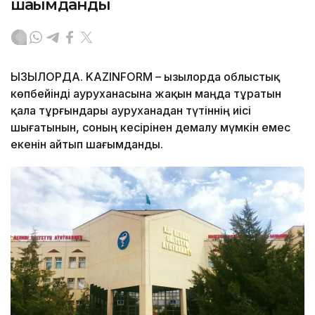
шағымданды
ҚЫЗЫЛОРДА. KAZINFORM – Қызылорда облыстық
көпбейінді ауруханасына жақын маңда тұратын
қала тұрғындары ауруханадан түтіннің иісі
шығатынын, соның кесірінен демалу мүмкін емес
екенін айтып шағымданды.