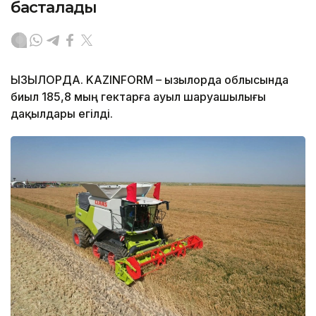
басталады
ҚЫЗЫЛОРДА. KAZINFORM – Қызылорда облысында
биыл 185,8 мың гектарға ауыл шаруашылығы
дақылдары егілді.