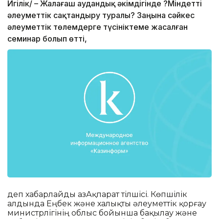
Игілік/ – Жалағаш аудандық әкімдігінде ?Міндетті
әлеуметтік сақтандыру туралы? Заңына сәйкес
әлеуметтік төлемдерге түсініктеме жасалған
семинар болып өтті,
деп хабарлайды ҚазАқпарат тілшісі. Көпшілік
алдында Еңбек және халықты әлеуметтік қорғау
министрлігінің облыс бойынша бақылау және