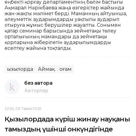
еңбекті қорғау департаментінің бөлім бастығы
Ақмарал Нәрікбаева жаңа өзгерістер жайында
жан-жақты мәлімет берді. Маманның айтуынша,
әлеуметтік аударымдарды уақтылы аударып
отыруға жұмыс берушілер жауапты. Сонымен
қатар семинар барысында зейнетақы төлеу
орталығының мамандары да зейнетақы
қорларына жіберілетін аударылымдарды
есептеу жайына тоқталды.
Қызылорда
Аймақ
Қоғам
без автора
Авторлар
22:26, 09 Тамыз 2026
Қызылордада күріш жинау науқаны
тамыздың үшінші онкүндігінде