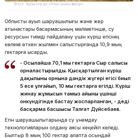
Фото: Қызылорда облысының әкімдігі
Облыстық ауыл шаруашылығы және жер
қатынастары басқармасының мәліметінше, су
ресурсын тиімді пайдалану үшін күріш егісінің
көлемі өткен жылмен салыстырғанда 10,9 мың
гектарға қысқарды.
- Осылайша 70,1 мың гектарға Сыр салысы
орналастырылды. Қысқартылған күріш
дақылының орнына дәндік жүгері егісі биыл
5 есе ұлғайып, 10 мың гектарға егілді. Күріш
жинау жұмысын тамыз айының үшінші
онкүндігінде бастау жоспарланған, - деді
басқарма басшысы Талғат Дүйсебаев.
Егін шаруашылықтарында су үнемдеу
технологияларын қолдану аясы кеңейіп келеді.
Былтыр 8 мың 100 гектар алқапта осындай