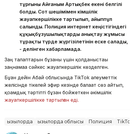
тұрғыны Айғаным Артықбек екені белгілі
болды. Сот шешімімен әкімшілік
жауапкершілікке тартылып, айыппұл
салынды. Полиция интернет кеңістігіндегі
құқықбұзушылықтарды анықтау жұмысы
тұрақты түрде жүргізілетінін еске салады,
- делінген хабарламада.
Заң талаптарын бұзғаны үшін қолданыстағы
заңнамаға сәйкес жауапкершілік көзделген.
Бұған дейін Абай облысында TikTok әлеуметтік
желісінде тікелей эфир кезінде балағат сөз айтып,
қоғамдық тәртіпті бұзған бойжеткен әкімшілік
жауапкершілікке тартылған еді.
Қызылорда
Қызылорда облысы
Полиция
TikTok