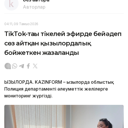
Авторлар
04:11, 09 Тамыз 2026
TikТok-тағы тікелей эфирде бейәдеп
сөз айтқан қызылордалық
бойжеткен жазаланды
ҚЫЗЫЛОРДА. KAZINFORM – Қызылорда облыстық
Полиция департаменті әлеуметтік желілерге
мониторинг жүргізді.