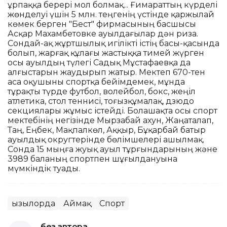
ұрпаққа берері мол болмақ... Ғимараттың күрделі
жөнделуі үшін 5 млн. теңгенің үстінде қаржылай
көмек берген "Бест" фирмасының басшысы
Асқар Махамбетовке ауылдағылар дән риза.
Сондай-ақ жұртшылық игілікті істің басы-қасында
болып, жарғақ құлағы жастыққа тимей жүрген
осы ауылдың түлегі Садық Мұстафаевқа да
алғыстарын жаудырып жатыр. Мектеп 670-тен
аса оқушыны спортқа бейімдемек, мұнда
тұрақты түрде футбол, волейбол, бокс, жеңіл
атлетика, стол теннисі, тоғызқұмалақ, дзюдо
секциялары жұмыс істейді. Болашақта осы спорт
мектебінің негізінде Мырзабай ахун, Жаңаталап,
Таң, Еңбек, Мақпалкөл, Аққыр, Бұқарбай батыр
ауылдық округтерінде бөлімшелері ашылмақ.
Сонда 15 мыңға жуық ауыл тұрғындарының және
3989 баланың спортпен шұғылдануына
мүмкіндік туады.
Қызылорда
Аймақ
Спорт
без автора