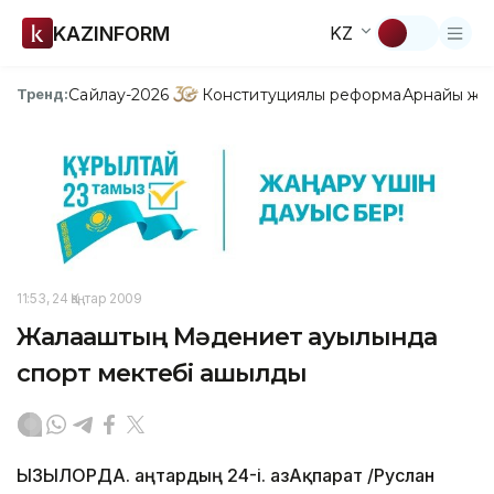
KAZINFORM
KZ
Сайлау-2026
Конституциялық реформа
Арнайы жо
Тренд:
11:53, 24 Қаңтар 2009
Жалағаштың Мәдениет ауылында
спорт мектебі ашылды
ҚЫЗЫЛОРДА. Қаңтардың 24-і. ҚазАқпарат /Руслан