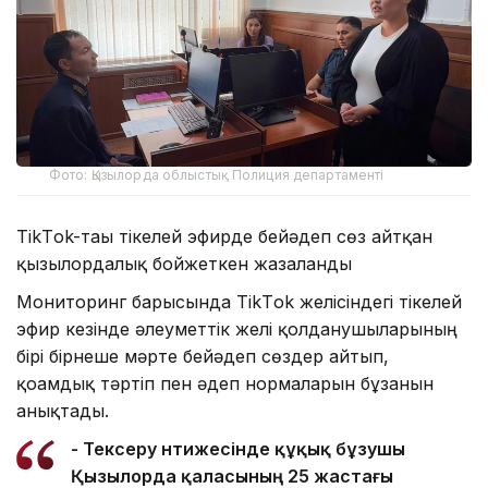
Фото: Қызылорда облыстық Полиция департаменті
TikТok-тағы тікелей эфирде бейәдеп сөз айтқан
қызылордалық бойжеткен жазаланды
Мониторинг барысында TikТok желісіндегі тікелей
эфир кезінде әлеуметтік желі қолданушыларының
бірі бірнеше мәрте бейәдеп сөздер айтып,
қоғамдық тәртіп пен әдеп нормаларын бұзғанын
анықтады.
- Тексеру нәтижесінде құқық бұзушы
Қызылорда қаласының 25 жастағы