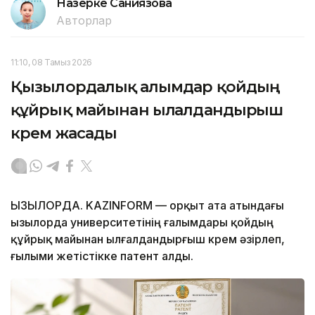
Назерке Саниязова
Авторлар
11:10, 08 Тамыз 2026
Қызылордалық ғалымдар қойдың
құйрық майынан ылғалдандырғыш
крем жасады
ҚЫЗЫЛОРДА. KAZINFORM — Қорқыт ата атындағы
Қызылорда университетінің ғалымдары қойдың
құйрық майынан ылғалдандырғыш крем әзірлеп,
ғылыми жетістікке патент алды.