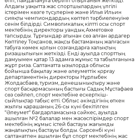
өтіп, пайдалануға беріліп отырғанын жеткізді.
Алдағы уақытта жас спортшылардың үлгілі
істерімен көзге түсулеріне және Илья Ильин
сияқты чемпиондардың көптеп тәрбиеленуіне
сенім білдірді. Символикалық кілтті осы спорт
мектебінің директоры Қуандық Ахметовке
тапсырды. Тұрғындар атынан сөз алған ардагер
Көптілеу Тоқсанов, жақсы бастаманың жалғасын
табуға көмек қолын созғандарға халықтың
ризашылығын жеткізді. Енді ауылда спорттың
дамуымен қатар 13 адамға жұмыс та табылғанына
жұрт риза. Салтанатта Қызылорда облысы
бойынша бақылау және әлеуметтік қорғау
департаментінің директоры Нұрлыбек
Жолдасбаев, туризм, денешынықтыру және
спорт басқармасының бастығы Садық Мұстафаев
сөз сөйлеп, спорт мектебіне ескерткіш-
сыйлықтар табыс етті. Облыс әкімдігінің өткен
жылғы қарашаның 26-сы күні бекітілген
"Әлеумет" бағдарламасына сәйкес, ауылда
ашылған №2 балалар мен жасөспірімдер спорт
мектебінің жұмыс істей бастауы жағымды
жаңалықтың бастауы болды. Сәрсенбі күні
салтанатпен ашылған бұл спорт мектебінің жас