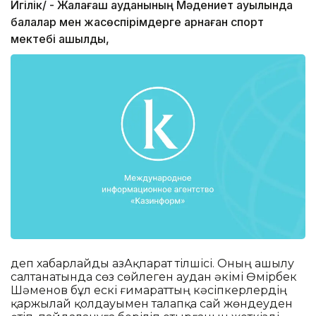
Игілік/ - Жалағаш ауданының Мәдениет ауылында
балалар мен жасөспірімдерге арнаған спорт
мектебі ашылды,
деп хабарлайды ҚазАқпарат тілшісі. Оның ашылу
салтанатында сөз сөйлеген аудан әкімі Өмірбек
Шәменов бұл ескі ғимараттың кәсіпкерлердің
қаржылай қолдауымен талапқа сай жөндеуден