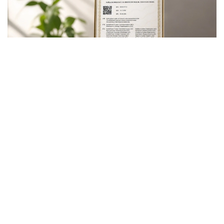
Фото Гүлмира Абызбекованың жеке архивінен
Бұл — университеттің Толыбек Қуанышбаев
атындағы химия-биологиялық зерттеу ғылыми-білім
беру орталығының қолданбалы ғылыми зерттеуі
нәтижесінде жасалған алғашқы табиғи органикалық
өнім.
Зерттеуге орталықтың бас ғылыми қызметкері,
химия ғылымдарының кандидаты Гүлмира
Абызбекова, аға ғылыми қызметкерлер, химия