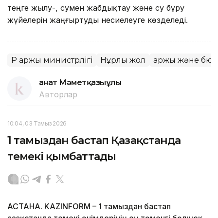
теңге жылу-, сумен жабдықтау және су бұру
жүйелерін жаңғыртуды несиелеуге көзделеді.
ҚР Қаржы министрлігі
Нұрлы жол
Қаржы және бю
Қанат Мәметқазыұлы
Авторлар
10:04, 03 Тамыз 2026
1 тамыздан бастап Қазақстанда
темекі қымбаттады
АСТАНА. KAZINFORM – 1 тамыздан бастап
Қазақстанда темекі өнімдерінің ең төменгі бөлшек