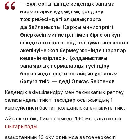
— Бұл, соның ішінде кедендік заңнама
нормаларын құқықтық қолдану
тәжірибесіндегі олқылықтарға
да байланысты. Қаржы министрлігі
Өнеркәсіп министрлігімен бірге он күн
ішінде автокөліктердің ел аумағына заңсыз
әкелінуіне жол бермеу жөнінде шаралар
кешенін әзірлесін. Қолданыстағы
заңнамалық нормаларды түсіндіру
барысында нақты әрі айқын ұстаным
болуға тиіс, — деді Олжас Бектенов.
Кедендік әкімшілендіру мен техникалық реттеу
саласындағы тиісті тәсілдер осы жылдың 1
қыркүйегінен бастап қолданысқа енгізілуге тиіс.
Айта кетейік, биыл елімізде 190 мың автокөлік
шығарылады
.
Қазақстанның 19 оқу орнында автоөнеркәсіп