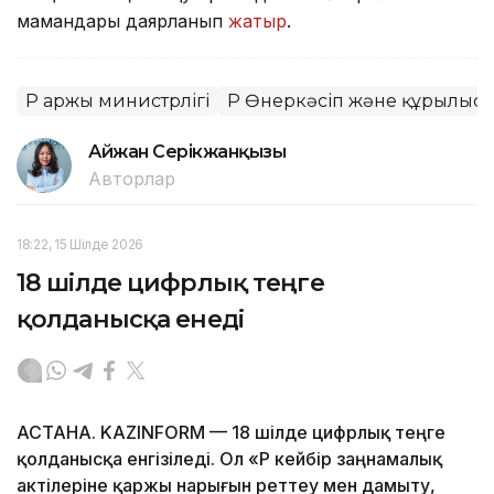
мамандары даярланып
жатыр
.
ҚР Қаржы министрлігі
ҚР Өнеркәсіп және құрылыс 
Айжан Серікжанқызы
Авторлар
18:22, 15 Шілде 2026
18 шілде цифрлық теңге
қолданысқа енеді
АСТАНА. KAZINFORM — 18 шілде цифрлық теңге
қолданысқа енгізіледі. Ол «ҚР кейбір заңнамалық
актілеріне қаржы нарығын реттеу мен дамыту,