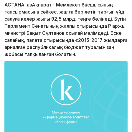
АСТАНА. ҚазАқпарат - Мемлекет басшысының
тапсырмасына сәйкес, жалға берілетін тұрғын үйді
салуға келер жылы 92,5 млрд. теңге бөлінеді. Бүгін
Парламент Сенатының жалпы отырысында ҚР Қаржы
министрі Бақыт Сұлтанов осылай мәлімдеді. Еске
салайық, палата отырысында «2015-2017 жылдарға
арналған республикалық бюджет туралы» заң
жобасы талқыланған болатын.