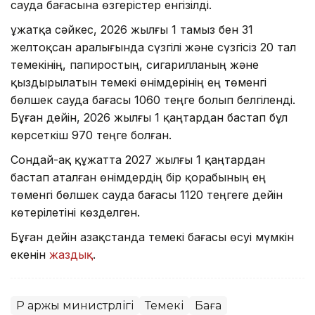
сауда бағасына өзгерістер енгізілді.
Құжатқа сәйкес, 2026 жылғы 1 тамыз бен 31
желтоқсан аралығында сүзгілі және сүзгісіз 20 тал
темекінің, папиростың, сигарилланың және
қыздырылатын темекі өнімдерінің ең төменгі
бөлшек сауда бағасы 1060 теңге болып белгіленді.
Бұған дейін, 2026 жылғы 1 қаңтардан бастап бұл
көрсеткіш 970 теңге болған.
Сондай-ақ құжатта 2027 жылғы 1 қаңтардан
бастап аталған өнімдердің бір қорабының ең
төменгі бөлшек сауда бағасы 1120 теңгеге дейін
көтерілетіні көзделген.
Бұған дейін Қазақстанда темекі бағасы өсуі мүмкін
екенін
жаздық
.
ҚР Қаржы министрлігі
Темекі
Баға