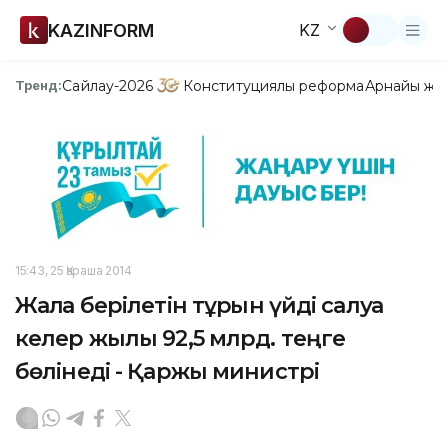
KAZINFORM
KZ
Сайлау-2026
Конституциялық реформа
Арнайы жо
Тренд:
15:43, 25 Қараша 2014
Жалға берілетін тұрғын үйді салуға
келер жылы 92,5 млрд. теңге
бөлінеді - Қаржы министрі