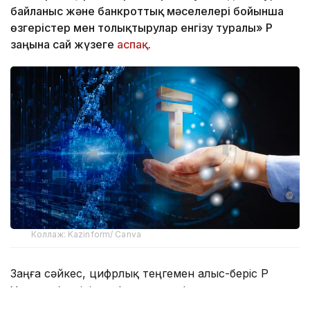
байланыс және банкроттық мәселелері бойынша
өзгерістер мен толықтырулар енгізу туралы» ҚР
заңына сай жүзеге
аспақ
.
Коллаж: Kazinform/ Canva
Заңға сәйкес, цифрлық теңгемен алыс-беріс ҚР
Ұлттық банкінің цифрлық платформасында
жүргізіледі.