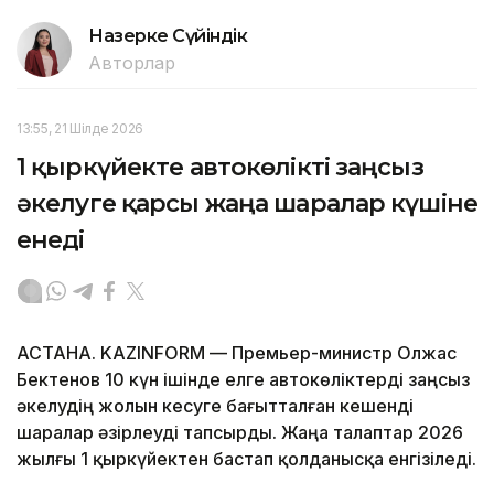
Назерке Сүйіндік
Авторлар
13:55, 21 Шілде 2026
1 қыркүйекте автокөлікті заңсыз
әкелуге қарсы жаңа шаралар күшіне
енеді
АСТАНА. KAZINFORM — Премьер-министр Олжас
Бектенов 10 күн ішінде елге автокөліктерді заңсыз
әкелудің жолын кесуге бағытталған кешенді
шаралар әзірлеуді тапсырды. Жаңа талаптар 2026
жылғы 1 қыркүйектен бастап қолданысқа енгізіледі.