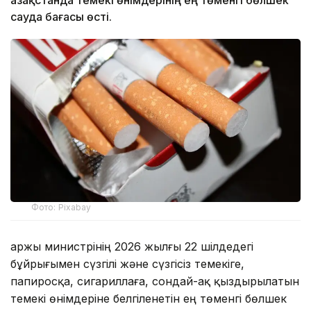
сауда бағасы өсті.
Фото: Pixabay
Қаржы министрінің 2026 жылғы 22 шілдедегі
бұйрығымен сүзгілі және сүзгісіз темекіге,
папиросқа, сигариллаға, сондай-ақ қыздырылатын
темекі өнімдеріне белгіленетін ең төменгі бөлшек