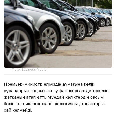
Фото: Business Media
Премьер-министр еліміздің аумағына көлік
құралдарын заңсыз әкелу фактілері әлі де тіркеліп
жатқанын атап өтті. Мұндай көліктердің басым
бөлігі техникалық және экологиялық талаптарға
сай келмейді.