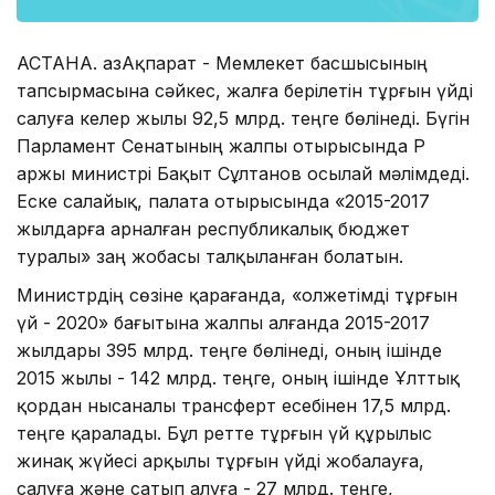
АСТАНА. ҚазАқпарат - Мемлекет басшысының
тапсырмасына сәйкес, жалға берілетін тұрғын үйді
салуға келер жылы 92,5 млрд. теңге бөлінеді. Бүгін
Парламент Сенатының жалпы отырысында ҚР
Қаржы министрі Бақыт Сұлтанов осылай мәлімдеді.
Еске салайық, палата отырысында «2015-2017
жылдарға арналған республикалық бюджет
туралы» заң жобасы талқыланған болатын.
Министрдің сөзіне қарағанда, «Қолжетімді тұрғын
үй - 2020» бағытына жалпы алғанда 2015-2017
жылдары 395 млрд. теңге бөлінеді, оның ішінде
2015 жылы - 142 млрд. теңге, оның ішінде Ұлттық
қордан нысаналы трансферт есебінен 17,5 млрд.
теңге қаралады. Бұл ретте тұрғын үй құрылыс
жинақ жүйесі арқылы тұрғын үйді жобалауға,
салуға және сатып алуға - 27 млрд. теңге,