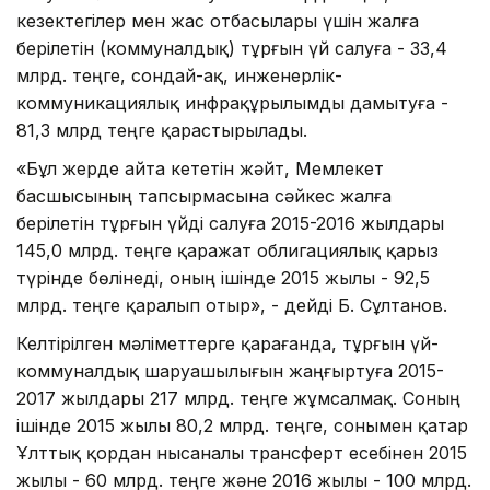
кезектегілер мен жас отбасылары үшін жалға
берілетін (коммуналдық) тұрғын үй салуға - 33,4
млрд. теңге, сондай-ақ, инженерлік-
коммуникациялық инфрақұрылымды дамытуға -
81,3 млрд теңге қарастырылады.
«Бұл жерде айта кететін жәйт, Мемлекет
басшысының тапсырмасына сәйкес жалға
берілетін тұрғын үйді салуға 2015-2016 жылдары
145,0 млрд. теңге қаражат облигациялық қарыз
түрінде бөлінеді, оның ішінде 2015 жылы - 92,5
млрд. теңге қаралып отыр», - дейді Б. Сұлтанов.
Келтірілген мәліметтерге қарағанда, тұрғын үй-
коммуналдық шаруашылығын жаңғыртуға 2015-
2017 жылдары 217 млрд. теңге жұмсалмақ. Соның
ішінде 2015 жылы 80,2 млрд. теңге, сонымен қатар
Ұлттық қордан нысаналы трансферт есебінен 2015
жылы - 60 млрд. теңге және 2016 жылы - 100 млрд.