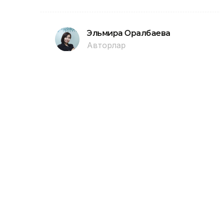
Эльмира Оралбаева
Авторлар
22:00, 07 Тамыз 2026
Павлодарда Сәтбаев атын
батып кетті
ПАВЛОДАР. KAZINFORM - Өңірлік төте
1987 жылғы ер адам шомылуға тыйым 