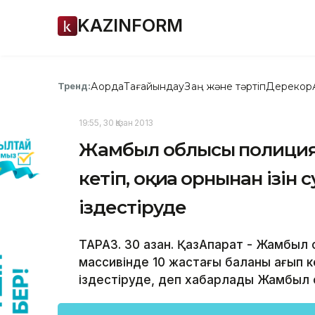
KAZINFORM
Ақорда
Тағайындау
Заң және тәртіп
Дерекқор
Тренд:
19:55, 30 Қазан 2013
Жамбыл облысы полициясы
кетіп, оқиға орнынан ізін
іздестіруде
ТАРАЗ. 30 қазан. ҚазАқпарат - Жамбы
массивінде 10 жастағы баланы қағып ке
іздестіруде, деп хабарлады Жамбыл о