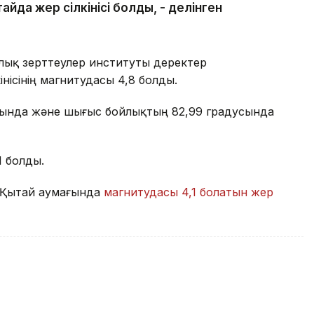
йда жер сілкінісі болды, - делінген
лық зерттеулер институты деректер
нісінің магнитудасы 4,8 болды.
дусында және шығыс бойлықтың 82,99 градусында
1 болды.
н Қытай аумағында
магнитудасы 4,1 болатын жер