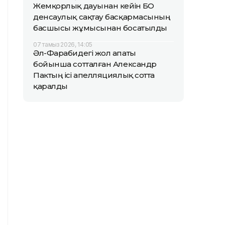
Жемқорлық дауынан кейін БҚО
денсаулық сақтау басқармасының
басшысы жұмысынан босатылды
07 тамыз 2026, 14:05
Әл-Фарабидегі жол апаты
бойынша сотталған Александр
Пактың ісі апелляциялық сотта
қаралды