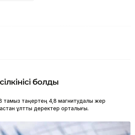
ілкінісі болды
 8 тамыз таңертең 4,8 магнитудалы жер
зақстан ұлттық деректер орталығы.