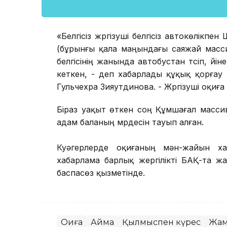
«Белгісіз жүргізуші белгісіз автокөлікп
(бұрынғы қала маңындағы саяжай масси
белгісінің жанында автобустан түсіп, үй
кеткен, - деп хабарлады құқық қорғау
Гульчехра Зияутдинова. - Жүргізуші оқиғ
Біраз уақыт өткен соң Құмшағал масси
адам баланың мүрдесін тауып алған.
Куәгерлерде оқиғаның мән-жайын хаб
хабарлама барлық жергілікті БАҚ-та 
баспасөз қызметінде.
Оқиға
Аймақ
Қылмыспен күрес
Жам