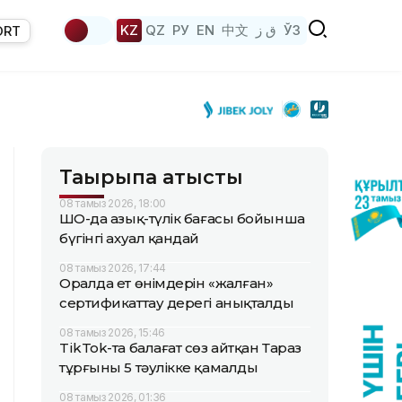
KZ
QZ
РУ
EN
中文
ق ز
ЎЗ
ORT
Тақырыпқа қатысты
08 тамыз 2026, 18:00
ШҚО-да азық-түлік бағасы бойынша
бүгінгі ахуал қандай
08 тамыз 2026, 17:44
Оралда ет өнімдерін «жалған»
сертификаттау дерегі анықталды
08 тамыз 2026, 15:46
TikTok-та балағат сөз айтқан Тараз
тұрғыны 5 тәулікке қамалды
08 тамыз 2026, 01:36