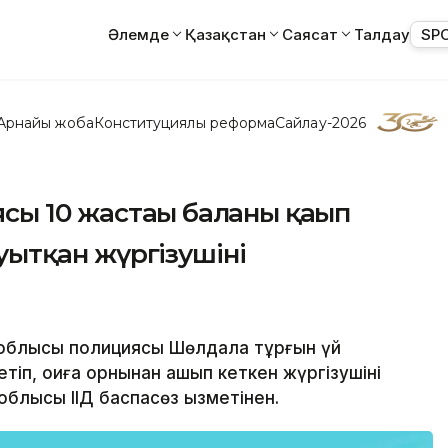
Әлемде
Қазақстан
Саясат
Талдау
SP
Арнайы жоба
Конституциялық реформа
Сайлау-2026
 10 жастағы баланы қағып
 суытқан жүргізушіні
л облысы полициясы Шөлдала тұрғын үй
тіп, оқиға орнынан қашып кеткен жүргізушіні
блысы ІІД баспасөз қызметінен.