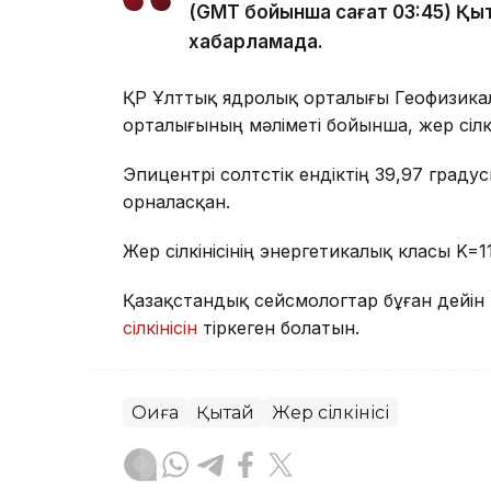
(GMT бойынша сағат 03:45) Қыта
хабарламада.
ҚР Ұлттық ядролық орталығы Геофизика
орталығының мәліметі бойынша, жер сілкі
Эпицентрі солтүстік ендіктің 39,97 гра
орналасқан.
Жер сілкінісінің энергетикалық класы K=1
Қазақстандық сейсмологтар бұған дейі
сілкінісін
тіркеген болатын.
Оқиға
Қытай
Жер сілкінісі