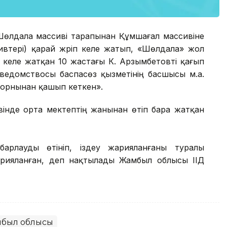
ен Шөлдала массиві тарапынан Құмшағал массивіне
втері) қарай жүріп келе жатып, «Шөлдала» жол
іне келе жатқан 10 жастағы К. Арзымбетовті қағып
 ведомствосы баспасөз қызметінің басшысы м.а.
а орнынан қашып кеткен».
вінде орта мектептің жанынан өтіп бара жатқан
арлауды өтініп, іздеу жарияланғаны туралы
жарияланған, деп нақтылады Жамбыл облысы ІІД
был облысы