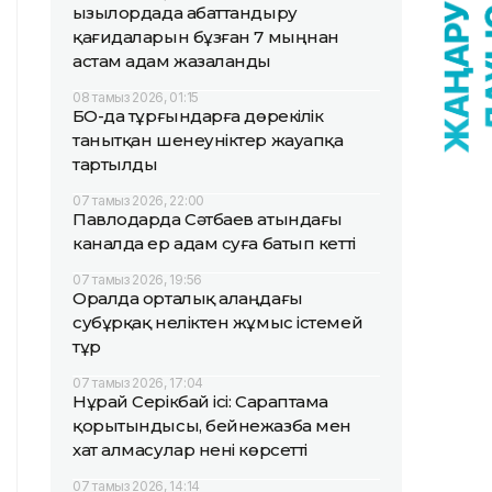
Қызылордада абаттандыру
қағидаларын бұзған 7 мыңнан
астам адам жазаланды
08 тамыз 2026, 01:15
БҚО-да тұрғындарға дөрекілік
танытқан шенеуніктер жауапқа
тартылды
07 тамыз 2026, 22:00
Павлодарда Сәтбаев атындағы
каналда ер адам суға батып кетті
07 тамыз 2026, 19:56
Оралда орталық алаңдағы
субұрқақ неліктен жұмыс істемей
тұр
07 тамыз 2026, 17:04
Нұрай Серікбай ісі: Сараптама
қорытындысы, бейнежазба мен
хат алмасулар нені көрсетті
07 тамыз 2026, 14:14