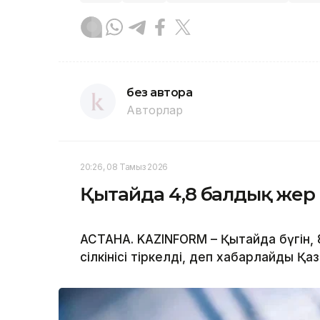
без автора
Авторлар
20:26, 08 Тамыз 2026
Қытайда 4,8 балдық жер с
АСТАНА. KAZINFORM – Қытайда бүгін,
сілкінісі тіркелді, деп хабарлайды Қа