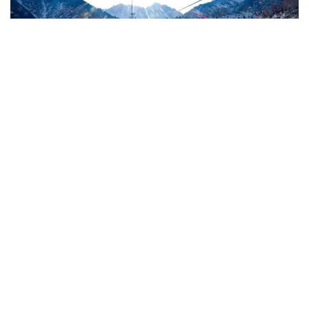
Фото: Kazinform
«Өткен жылдың қазан айынан бастап
«Мохнатка» және «Горельник» тау
беткейлерінен 80 мың шаршы метрге жуық
тас шығарылды және 17,6 мың текше метр
үйінділерден тазартылды», – деді Ерболат
Досаев.
Сонымен қатар, қала әкімі 2024 жылдың көктемінде
Шымбұлаққа барар жолда тау беткейлерін нығайту