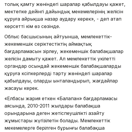
толық қамту жөніндегі шаралар қабылдауы қажет,
мектепке дейінгі дайындық мекемелерінің желісін
құруға айрықша назар аудару керек», - деп атап
көрсетті әкім өз сөзінде.
Облыс басшысының айтуынша, мемлекеттік-
жекеменшік серіктестіктің аймақтық
бағдарламасын әзірлеу, жекеменшік балабақшалар
желісін дамыту қажет. Ал мемлекеттік уәкілетті
органдар осындай жекеменшік балабақшаларды
құруға кәсіпкерлерді тарту жөніндегі шаралар
қабылдауы, оларды ынталандырып, жағдайлар
жасауы керек.
«Елбасы жария еткен «Балапан» бағдарламасы
аясында, 2010-2011 жылдары балабақша
орындарына деген жетіспеушілікті азайту
жұмыстары жүгізілетін болады. Мемлекеттік
мекемелерге берілген бұрынғы балабақша