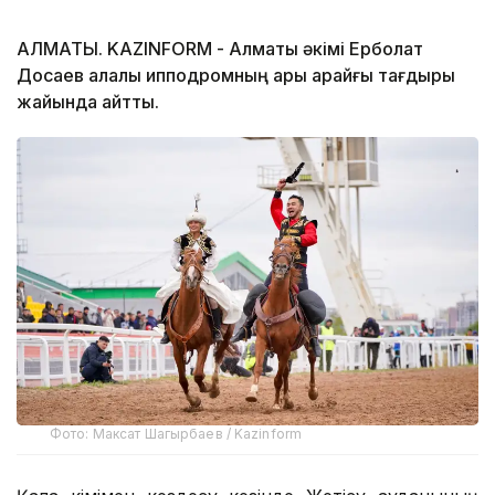
АЛМАТЫ. KAZINFORM - Алматы әкімі Ерболат
Досаев қалалық ипподромның ары қарайғы тағдыры
жайында айтты.
Фото: Максат Шагырбаев / Kazinform