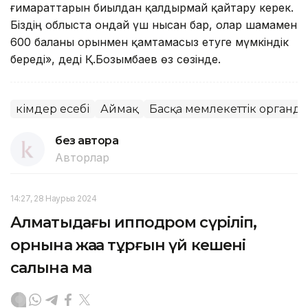
ғимараттарын биылдан қалдырмай қайтару керек.
Біздің облыста ондай үш нысан бар, олар шамамен
600 баланы орынмен қамтамасыз етуге мүмкіндік
береді», деді Қ.Бозымбаев өз сөзінде.
Әкімдер есебі
Аймақ
Басқа мемлекеттік органд
без автора
Авторлар
14:27, 28 Наурыз 2024
Алматыдағы ипподром сүріліп,
орнына жаңа тұрғын үй кешені
салына ма