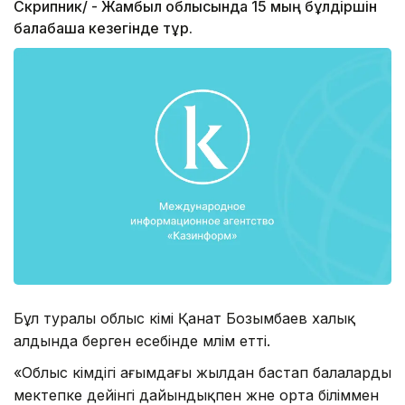
Скрипник/ - Жамбыл облысында 15 мың бұлдіршін
балабақша кезегінде тұр.
Бұл туралы облыс әкімі Қанат Бозымбаев халық
алдында берген есебінде мәлім етті.
«Облыс әкімдігі ағымдағы жылдан бастап балаларды
мектепке дейінгі дайындықпен және орта біліммен