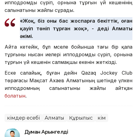
ипподромды сүріп, орнына тұрғын үй кешенінің
салынатыны жайлы сұрады.
«Жоқ, біз оны бас жоспарға бекіттік, оған
қауіп төніп тұрған жоқ», - деді Алматы
әкімі.
Айта кетейік, бұл мәселе бойынша тағы бір қала
тұрғыны нысан иелері ипподромды сүріп, орнына
тұрғын үй кешенін салмақшы екенін жеткізді.
Еске салайық, бұған дейін Qazaq Jockey Club
төрағасы Мақсат Ахаев Алматының шетінде үлкен
ипподромның салынатыны жайлы айтқан
болатын
.
Әкімдер есебі
Алматы
Құрылыс
Әкім
Думан Арғынгелді