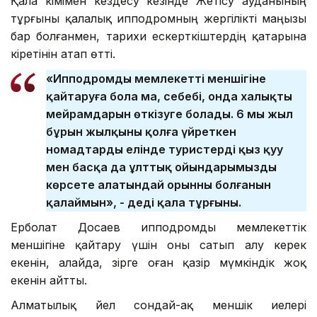
Қала әкімімен кездесу кезінде Жетісу ауданының
тұрғыны қалалық ипподромның жергілікті маңызы
бар болғанмен, тарихи ескерткіштердің қатарына
кіретінін атап өтті.
«Ипподромды мемлекеттің меншігіне
қайтаруға бола ма, себебі, онда халықтың
мейрамдарын өткізуге болады. 6 мың жыл
бұрын жылқыны қолға үйреткен
номадтардың елінде туристерді қыз қуу
мен басқа да ұлттық ойындарымызды
көрсете алатындай орынның болғанын
қалаймын», - деді қала тұрғыны.
Ерболат Досаев ипподромды мемлекеттік
меншігіне қайтару үшін оны сатып алу керек
екенін, алайда, әзірге оған қазір мүмкіндік жоқ
екенін айтты.
Алматылық әйел сондай-ақ меншік иелері