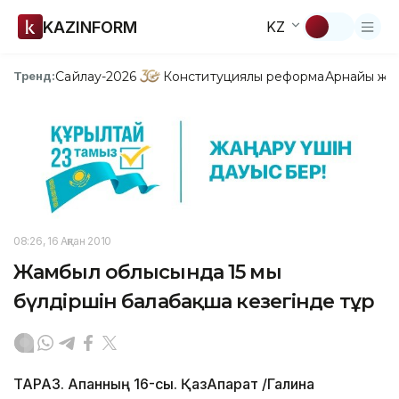
KAZINFORM
KZ
Сайлау-2026
Конституциялық реформа
Арнайы жо
Тренд:
08:26, 16 Ақпан 2010
Жамбыл облысында 15 мың
бүлдіршін балабақша кезегінде тұр
ТАРАЗ. Ақпанның 16-сы. ҚазАқпарат /Галина