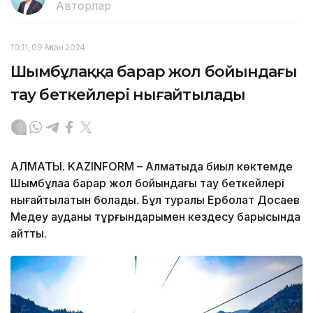
Авторлар
10:11, 09 Ақпан 2024
Шымбұлаққа барар жол бойындағы
тау беткейлері нығайтылады
АЛМАТЫ. KAZINFORM – Алматыда биыл көктемде
Шымбұлаққа барар жол бойындағы тау беткейлері
нығайтылатын болады. Бұл туралы Ерболат Досаев
Медеу ауданы тұрғындарымен кездесу барысында
айтты.