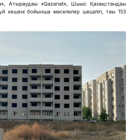
, Атыраудағы «Qazanat», Шығыс Қазақстандағы
үй кешені бойынша мәселелер шешіліп, тағы 153