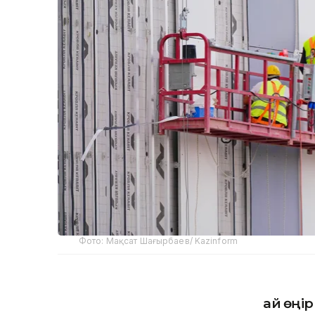
Фото: Мақсат Шағырбаев/ Kazinform
Қай өңі