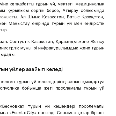
уіне көпқабатты тұрғын үй, мектеп, медициналық
ым құрылысы серпін берсе, Атырау облысында
йланысты. Ал Шығыс Қазақстан, Батыс Қазақстан,
 Маңғыстау өңірінде тұрғын үй мен өндірістік
тыр.
аған. Солтүстік Қазақстан, Қарағанды және Жетісу
нистрлік мұны ірі инфрақұрылымдық және тұрғын
тырады.
ын үйлер азайып келеді
елген тұрғын үй кешендерінің санын қысқартуға
спублика бойынша жеті проблемалы тұрғын үй
Весновка» тұрғын үй кешендері проблемалы
а «Esentai City» енгізілді. Сонымен қатар бірінші