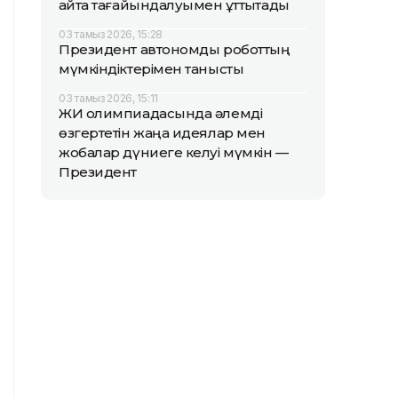
қайта тағайындалуымен құттықтады
03 тамыз 2026, 15:28
Президент автономды роботтың
мүмкіндіктерімен танысты
03 тамыз 2026, 15:11
ЖИ олимпиадасында әлемді
өзгертетін жаңа идеялар мен
жобалар дүниеге келуі мүмкін —
Президент