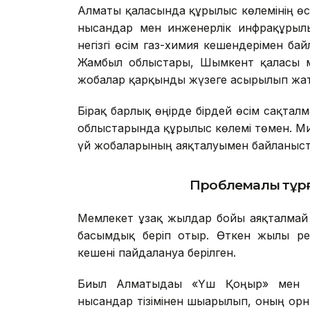
Алматы қаласында құрылыс көлемінің өс
нысандар мен инженерлік инфрақұрыл
негізгі өсім газ-химия кешендерімен ба
Жамбыл облыстары, Шымкент қаласы мен
жобалар қарқынды жүзеге асырылып жа
Бірақ барлық өңірде бірдей өсім сақталм
облыстарында құрылыс көлемі төмен. Ми
үй жобаларының аяқталуымен байланыс
Проблемалы тұрғ
Мемлекет ұзақ жылдар бойы аяқталмай к
басымдық беріп отыр. Өткен жылы ре
кешені пайдалануға берілген.
Биыл Алматыдағы «Үш Қоңыр» мен «
нысандар тізімінен шығарылып, оның орнын