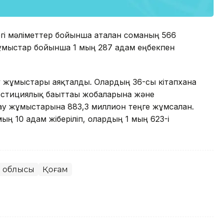
гі мәліметтер бойынша аталған соманың 566
ы жұмыстар бойынша 1 мың 287 адам еңбекпен
 жұмыстары аяқталды. Олардың 36-сы кітапхана
естициялық бағыттағы жобаларына және
у жұмыстарына 883,3 миллион теңге жұмсалған.
ң 10 адам жіберіліп, олардың 1 мың 623-і
 облысы
Қоғам