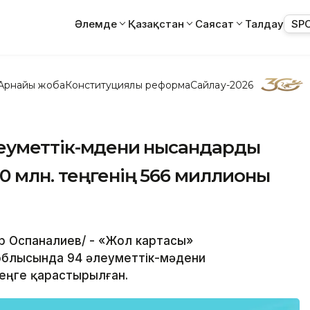
Әлемде
Қазақстан
Саясат
Талдау
SP
Арнайы жоба
Конституциялық реформа
Сайлау-2026
еуметтік-мәдени нысандарды
0 млн. теңгенің 566 миллионы
дар Оспаналиев/ - «Жол картасы»
блысында 94 әлеуметтік-мәдени
еңге қарастырылған.