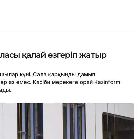
ласы қалай өзгеріп жатыр
сшылар күні. Сала қарқынды дамып
р аз емес. Кәсіби мерекеге орай Kazinform
ады.