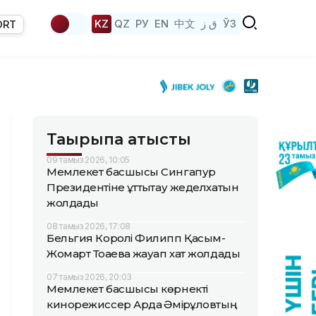
KZ
QZ
РУ
EN
中文
ق ز
ЎЗ
ORT
Тақырыпқа қатысты
09 тамыз 2026, 10:05
Мемлекет басшысы Сингапур
Президентіне құттықтау жеделхатын
жолдады
08 тамыз 2026, 17:08
Бельгия Королі Филипп Қасым-
Жомарт Тоқаевқа жауап хат жолдады
07 тамыз 2026, 20:03
Мемлекет басшысы көрнекті
кинорежиссер Ардақ Әмірқұловтың