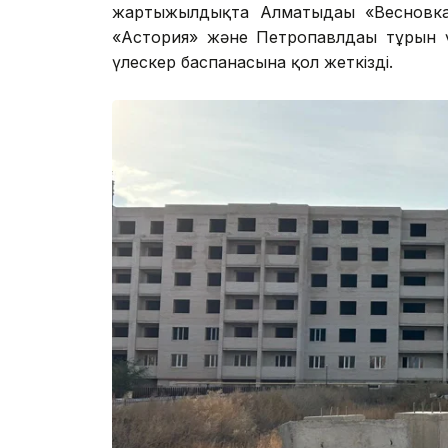
жартыжылдықта Алматыдағы «Весновка»
«Астория» және Петропавлдағы тұрғын 
үлескер баспанасына қол жеткізді.