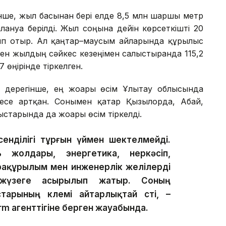
нше, жыл басынан бері елде 8,5 млн шаршы метр
ануға берілді. Жыл соңына дейін көрсеткішті 20
п отыр. Ал қаңтар–маусым айларында құрылыс
н жылдың сәйкес кезеңімен салыстырғанда 115,2
 өңірінде тіркелген.
ң дерегінше, ең жоғары өсім Ұлытау облысында
есе артқан. Сонымен қатар Қызылорда, Абай,
старында да жоғары өсім тіркелді.
сенділігі тұрғын үймен шектелмейді.
жолдары, энергетика, өнеркәсіп,
фрақұрылым мен инженерлік желілерді
жүзеге асырылып жатыр. Соның
арының көлемі айтарлықтай өсті, –
rm агенттігіне берген жауабында.