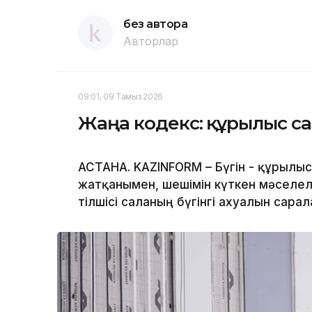
без автора
Авторлар
09:01, 09 Тамыз 2026
Жаңа кодекс: құрылыс са
АСТАНА. KAZINFORM – Бүгін - құрылы
жатқанымен, шешімін күткен мәселеле
тілшісі саланың бүгінгі ахуалын сарал