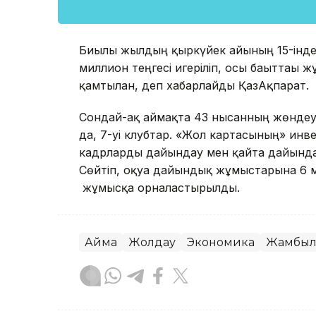
Биылғы жылдың қыркүйек айының 15-інде
миллион теңгесі игеріліп, осы бағыттағ
қамтылған, деп хабарлайды ҚазАқпарат.
Сондай-ақ аймақта 43 нысанның жөндеу
да, 7-уі клубтар. «Жол картасының» инв
кадрларды дайындау мен қайта дайында
Сөйтіп, оқуға дайындық жұмыстарына 6 мы
жұмысқа орналастырылды.
Аймақ
Жолдау
Экономика
Жамбыл