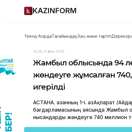
KAZINFORM
Ақорда
Тағайындау
Заң және тәртіп
Дерекқор
Тренд:
15:38, 01 Қазан 2009
Жамбыл облысында 94 әл
жөндеуге жұмсалған 740,
игерілді
АСТАНА. Қазанның 1-і. ҚазАқпарат /Ай
бағдарламасының аясында Жамбыл о
нысандарды жөндеуге 740 миллион т