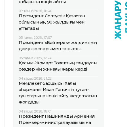
отбасына көңіл айтты
07 тамыз 2026, 18:40
Президент Солтүстік Қазақстан
облысының 90 жылдығымен
құттықтады
05 тамыз 2026, 17:07
Президент «Бәйтерек» холдингінің
даму жоспарымен танысты
05 тамыз 2026, 12:24
Қасым-Жомарт Тоқаевтың таңдаулы
сөздерінің жинағы жарық көрді
04 тамыз 2026, 21:22
Мемлекет басшысы Халық
қаһарманы Иван Гапичтің туған-
туыстарына көңіл айту жеделхатын
жолдады
04 тамыз 2026, 18:01
Президент Пашинянды Армения
Премьер-министрі лауазымына