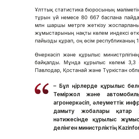
Ұлттық статистика бюросының мәліметі
тұрғын үй немесе 80 667 баспана пайдал
млн шаршы метрге жеткізу жоспарланы
жұмыстарының нақты көлем индексі өтке
пайызды құрап, оң өсім республиканың 17
Өнеркәсіп және құрылыс министрлігіні
байқалды. Мұнда құрылыс көлемі 3,3 
Павлодар, Қостанай және Түркістан облы
– Бұл өңірлерде құрылыс бел
Теміржол және автомобиль 
агроөнеркәсіп, әлеуметтік ин
дамыту жобалары қатар 
нәтижесінде құрылыс жұмыст
делінген министрліктің Kazinfo