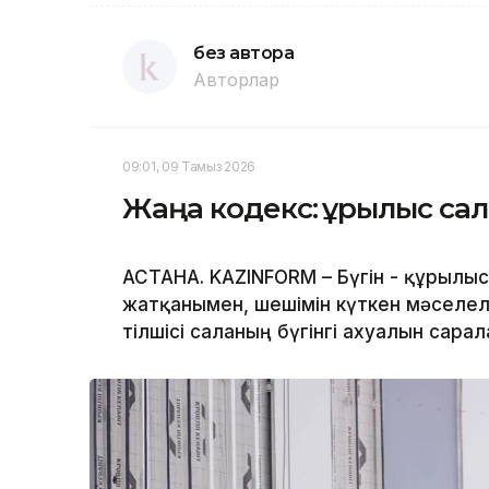
без автора
Авторлар
09:01, 09 Тамыз 2026
Жаңа кодекс: құрылыс сал
АСТАНА. KAZINFORM – Бүгін - құрылы
жатқанымен, шешімін күткен мәселеле
тілшісі саланың бүгінгі ахуалын сарал