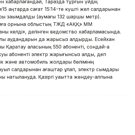
н хабарлағандай, Таразда тұрғын үйдің
15 қаңтарда сағат 15:14-те күшті жел салдарынан
тыры зақымдалды (аумағы 132 шаршы метр).
Оқиға орнына облыстың ТЖД «АҚҚ» ММ
аманы келді», делінген ведомство хабарламасында.
уалы аудандарын да жарықсыз қалдырды. Есейхан
ы Қаратау қаласының 550 абоненті, сондай-ақ
уық абоненті электр жарығынсыз қалды, деп
ік және автомобиль жолдары бөлімінің
ауыл салдарынан ағаштар құлап, электр сымдары
ы нақтылануда. Қазіргі уақытта жөндеу-қалпына