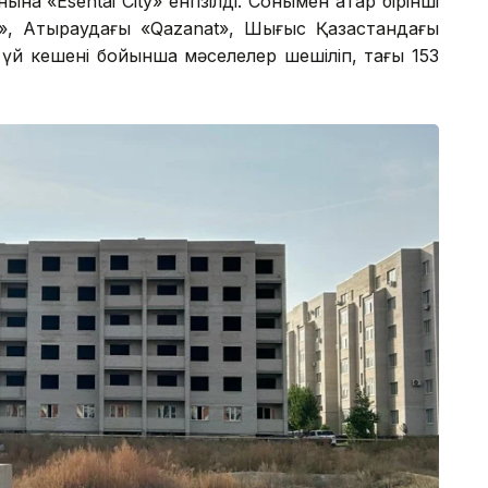
а «Esentai City» енгізілді. Сонымен қатар бірінші
, Атыраудағы «Qazanat», Шығыс Қазақстандағы
үй кешені бойынша мәселелер шешіліп, тағы 153