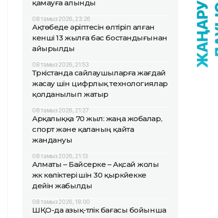
қамауға алынды
08 тамыз 2026, 23:26
Ақтөбеде әріптесін өлтіріп алған
кенші 13 жылға бас бостандығынан
айырылды
08 тамыз 2026, 21:53
Түркістанда сайлаушыларға жағдай
жасау үшін цифрлық технологиялар
қолданылып жатыр
08 тамыз 2026, 21:27
Арқалыққа 70 жыл: жаңа жобалар,
спорт және қаланың қайта
жандануы
08 тамыз 2026, 21:13
Алматы – Байсерке – Ақсай жолы
жүк көліктері үшін 30 қыркүйекке
дейін жабылды
08 тамыз 2026, 18:00
ШҚО-да азық-түлік бағасы бойынша