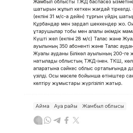
Жамбыл облыстық ТЖД баспасөз қызметіне
шатырын жұлып кеткен жағдай тіркелді. «
(екпіні 31 м/с-қа дейін) тұрғын үйдің ша
Құрбандар мен зардап шеккендер жоқ. 
құтқарушылар тобы мен қалалық әкімдік м
Күшті жел (екпіні 28 м/с) Талас және Ж
ауылының 350 абоненті және Талас аудан
Жуалы ауданы Білікөл ауылының 200-ге ж
нақтылады облыстың ТЖД-інен. ТКШ, көл
ақпаратына сәйкес облыс орталығында д
үзілді. Осы мәселе бойынша өтініштер сан
келтіру жұмыстары жүргізіліп жатыр.
Аймақ
Ауа райы
Жамбыл облысы