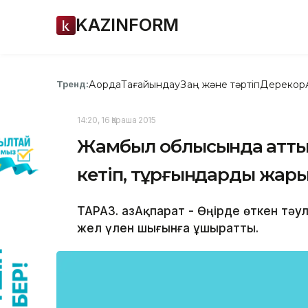
KAZINFORM
Ақорда
Тағайындау
Заң және тәртіп
Дерекқор
Тренд:
14:20, 16 Қараша 2015
Жамбыл облысында қатты
кетіп, тұрғындарды жары
ТАРАЗ. ҚазАқпарат - Өңірде өткен тәул
жел үлен шығынға ұшыратты.