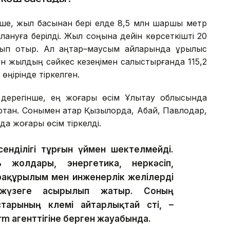
нше, жыл басынан бері елде 8,5 млн шаршы метр
ануға берілді. Жыл соңына дейін көрсеткішті 20
п отыр. Ал қаңтар–маусым айларында құрылыс
н жылдың сәйкес кезеңімен салыстырғанда 115,2
өңірінде тіркелген.
ң дерегінше, ең жоғары өсім Ұлытау облысында
артқан. Сонымен қатар Қызылорда, Абай, Павлодар,
а жоғары өсім тіркелді.
сенділігі тұрғын үймен шектелмейді.
жолдары, энергетика, өнеркәсіп,
фрақұрылым мен инженерлік желілерді
жүзеге асырылып жатыр. Соның
арының көлемі айтарлықтай өсті, –
rm агенттігіне берген жауабында.