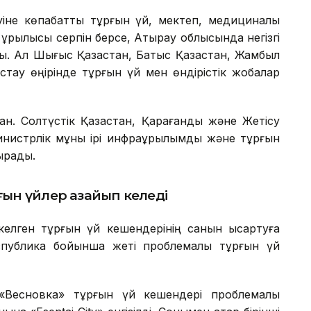
уіне көпқабатты тұрғын үй, мектеп, медициналық
ұрылысы серпін берсе, Атырау облысында негізгі
ы. Ал Шығыс Қазақстан, Батыс Қазақстан, Жамбыл
тау өңірінде тұрғын үй мен өндірістік жобалар
аған. Солтүстік Қазақстан, Қарағанды және Жетісу
нистрлік мұны ірі инфрақұрылымдық және тұрғын
ырады.
ын үйлер азайып келеді
елген тұрғын үй кешендерінің санын қысқартуға
спублика бойынша жеті проблемалы тұрғын үй
Весновка» тұрғын үй кешендері проблемалы