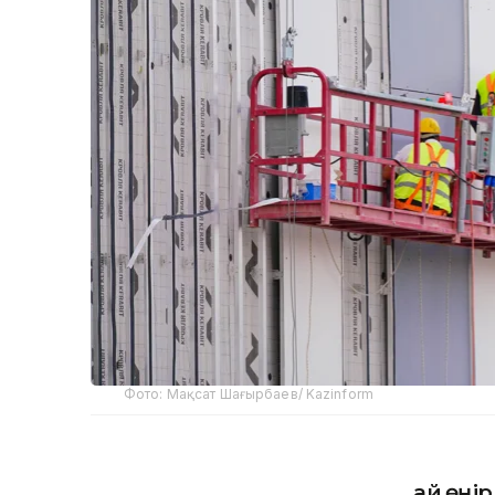
Фото: Мақсат Шағырбаев/ Kazinform
Қай өңі