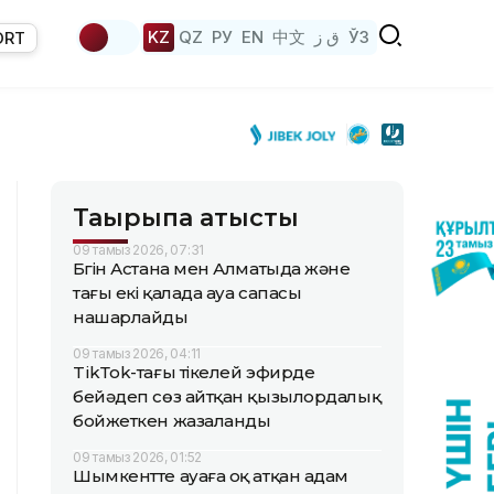
KZ
QZ
РУ
EN
中文
ق ز
ЎЗ
ORT
Тақырыпқа қатысты
09 тамыз 2026, 07:31
Бүгін Астана мен Алматыда және
тағы екі қалада ауа сапасы
нашарлайды
09 тамыз 2026, 04:11
TikТok-тағы тікелей эфирде
бейәдеп сөз айтқан қызылордалық
бойжеткен жазаланды
09 тамыз 2026, 01:52
Шымкентте ауаға оқ атқан адам