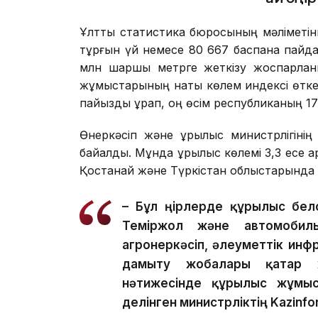
Ұлттық статистика бюросының мәліметі
тұрғын үй немесе 80 667 баспана пайдал
млн шаршы метрге жеткізу жоспарланы
жұмыстарының нақты көлем индексі өтке
пайызды құрап, оң өсім республиканың 17 
Өнеркәсіп және құрылыс министрлігіні
байқалды. Мұнда құрылыс көлемі 3,3 есе 
Қостанай және Түркістан облыстарында д
– Бұл өңірлерде құрылыс бел
Теміржол және автомобиль 
агроөнеркәсіп, әлеуметтік ин
дамыту жобалары қатар 
нәтижесінде құрылыс жұмыст
делінген министрліктің Kazinfo