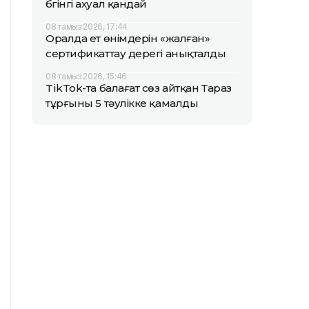
бүгінгі ахуал қандай
08 тамыз 2026, 17:44
Оралда ет өнімдерін «жалған»
сертификаттау дерегі анықталды
08 тамыз 2026, 15:46
TikTok-та балағат сөз айтқан Тараз
тұрғыны 5 тәулікке қамалды