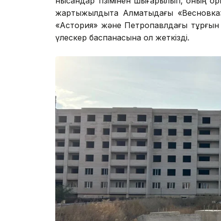
нысандар тізімінен шығарылып, оның орнын
жартыжылдықта Алматыдағы «Весновка»
«Астория» және Петропавлдағы тұрғын 
үлескер баспанасына қол жеткізді.