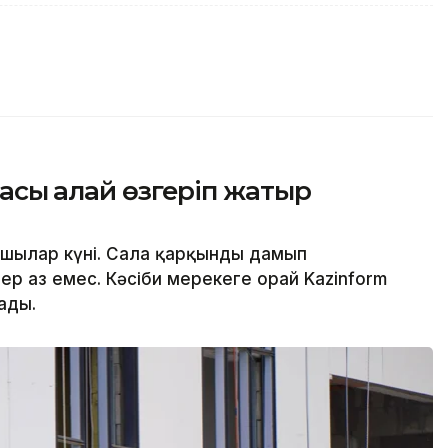
асы қалай өзгеріп жатыр
сшылар күні. Сала қарқынды дамып
р аз емес. Кәсіби мерекеге орай Kazinform
ады.