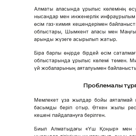
Алматы қаласында құрылыс көлемінің өс
нысандар мен инженерлік инфрақұрылым қ
өсім газ-химия кешендерімен байланыст
облыстары, Шымкент қаласы мен Маңғыс
қарқынды жүзеге асырылып жатыр.
Бірақ барлық өңірде бірдей өсім сақталм
облыстарында құрылыс көлемі төмен. Ми
үй жобаларының аяқталуымен байланыст
Проблемалы тұрғ
Мемлекет ұзақ жылдар бойы аяқталмай к
басымдық беріп отыр. Өткен жылы ре
кешені пайдалануға берілген.
Биыл Алматыдағы «Үш Қоңыр» мен «