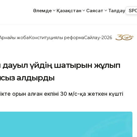
Әлемде
Қазақстан
Саясат
Талдау
SP
Арнайы жоба
Конституциялық реформа
Сайлау-2026
 дауыл үйдің шатырын жұлып
қсыз қалдырды
ікте орын алған екпіні 30 м/с-қа жеткен күшті