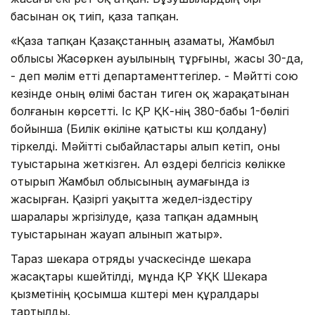
басынан оқ тиіп, қаза тапқан.
«Қаза тапқан Қазақстанның азаматы, Жамбыл
облысы Жасөркен ауылының тұрғыны, жасы 30-да,
- деп мәлім етті департаменттегілер. - Мәйтті сою
кезінде оның өлімі бастан тиген оқ жарақатынан
болғанын көрсетті. Іс ҚР ҚК-нің 380-бабы 1-бөлігі
бойынша (Билік өкiлiне қатысты күш қолдану)
тіркелді. Мәйітті сыбайластары алып кетіп, оны
туыстарына жеткізген. Ал өздері белгісіз көлікке
отырып Жамбыл облысының аумағында із
жасырған. Қазіргі уақытта жедел-іздестіру
шаралары жүргізілуде, қаза тапқан адамның
туыстарынан жауап алынып жатыр».
Тараз шекара отряды учаскесінде шекара
жасақтары күшейтілді, мұнда ҚР ҰҚК Шекара
қызметінің қосымша күштері мен құралдары
тартылды.