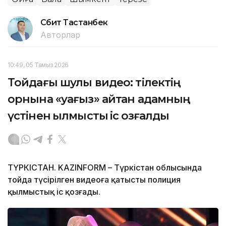
Сәбит Тастанбек
Авторлар
10:49, 05 Тамыз 2026
Тойдағы шулы видео: тілектің
орнына «уағыз» айтқан адамның
үстінен қылмыстық іс қозғалды
ТҮРКІСТАН. KAZINFORM – Түркістан облысында
тойда түсірілген видеоға қатысты полиция
қылмыстық іс қозғады.