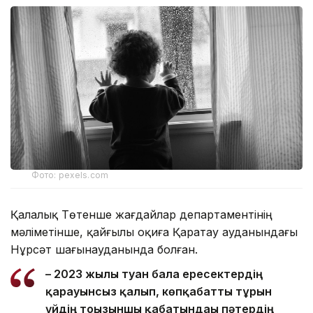
Фото: pexels.com
Қалалық Төтенше жағдайлар департаментінің
мәліметінше, қайғылы оқиға Қаратау ауданындағы
Нұрсәт шағынауданында болған.
– 2023 жылы туған бала ересектердің
қарауынсыз қалып, көпқабатты тұрғын
үйдің тоғызыншы қабатындағы пәтердің