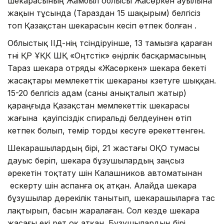
шекарасының Жамбыл облысы Жасөркен ауылына
жақын тұсында (Тараздан 15 шақырым) белгісіз
топ Қазақстан шекарасын кесіп өтпек болған .
Облыстық ІІД-нің түсіндіруінше, 13 тамызға қараған
түні ҚР ҰҚК ШҚ «Оңтүстік» өңірлік басқармасының
Тараз шекара отряды «Жасөркен» шекара бекеті
жасақтары мемлекеттік шекараны күзетуге шыққан.
15-20 белгісіз адам (саны анықталып жатыр)
қараңғыда Қазақстан мемлекеттік шекарасы
жағына қауіпсіздік спиральді белдеуінен өтіп
кетпек болып, темір торды кесуге әрекеттенген.
Шекарашылардың бірі, 21 жастағы ОҚО тумасы
дауыс беріп, шекара бұзушылардың заңсыз
әрекетін тоқтату үшін Калашников автоматынан
ескерту үшін аспанға оқ атқан. Алайда шекара
бұзушылар дөрекілік танытып, шекарашыларға тас
лақтырып, басын жаралаған. Сол кезде шекара
жасағы екі рет оқ атқан. Бұзушылардың бірі