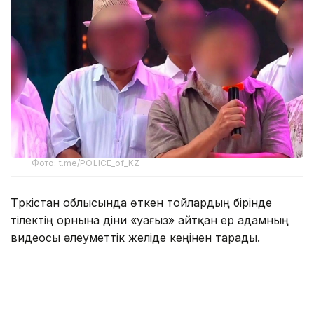
Фото: t.me/POLICE_of_KZ
Түркістан облысында өткен тойлардың бірінде
тілектің орнына діни «уағыз» айтқан ер адамның
видеосы әлеуметтік желіде кеңінен тарады.
Бейнежазбада ол тойларда арақтың қойылмай
жүргенін құптайтынын айтып, ендігі кезекте
музыкадан бас тарту керектігін жеткізген. Сондай-