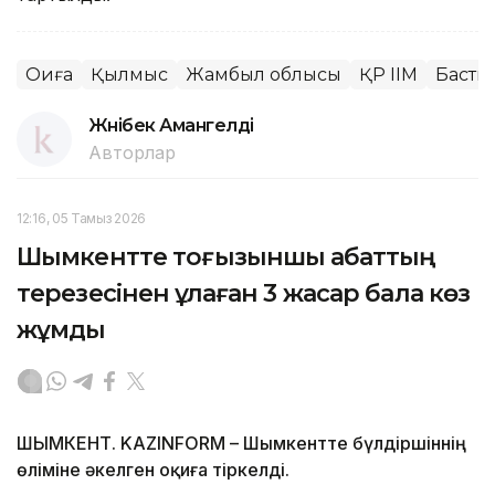
Оқиға
Қылмыс
Жамбыл облысы
ҚР ІІМ
Басты
Жәнібек Амангелді
Авторлар
12:16, 05 Тамыз 2026
Шымкентте тоғызыншы қабаттың
терезесінен құлаған 3 жасар бала көз
жұмды
ШЫМКЕНТ. KAZINFORM – Шымкентте бүлдіршіннің
өліміне әкелген оқиға тіркелді.