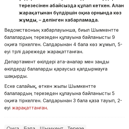
терезесінен абайсызда құлап кеткен. Алған
жарақатынан бүлдіршін оқиға орнында көз
жұмды, – делінген хабарламада.
Ведомствоның хабарлауынша, биыл Шымкентте
балалардың терезеден құлауына байланысты 9
оқиға тіркелген. Салдарынан 4 бала көз жұмып, 5-
еуі түрлі дәрежеде жарақаттанған.
Департамент өкілдері ата-аналар мен заңды
өкілдерді балаларды қараусыз қалдырмауға
шақырды.
Еске салайық, өткен жылы Шымкентте
балалардың терезеден құлауына байланысты 5
оқиға тіркелген. Салдарынан 3 бала қаза тауып, 2-
еуі
жарақаттанған.
Оқиға
Бала
Шымкент
Терезе