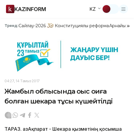
KAZINFORM
KZ
Сайлау-2026
Конституциялық реформа
Арнайы жо
Тренд:
04:27, 14 Тамыз 2017
Жамбыл облысында оқыс оқиға
болған шекара тұсы күшейтілді
ТАРАЗ. ҚазАқпарат - Шекара қызметінің қосымша