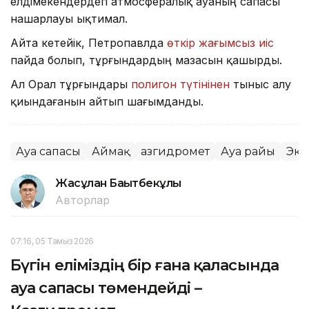
елдімекендердегі атмосфералық ауаның сапасы
нашарлауы ықтимал.
Айта кетейік, Петропавлда
өткір жағымсыз иіс
пайда болып, тұрғындардың мазасын қашырды.
Ал Орал тұрғындары
полигон түтінінен
тыныс алу
қиындағанын айтып шағымданды.
Ауа сапасы
Аймақ
Қазгидромет
Ауа райы
Эко
Жасұлан Бақытбекұлы
Авторлар
07:16, 05 Тамыз 2026
Бүгін еліміздің бір ғана қаласында
ауа сапасы төмендейді –