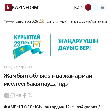
KAZINFORM
KZ
Сайлау-2026
Конституциялық реформа
Арнайы жо
Тренд:
18:23, 12 Қаңтар 2009
Жамбыл облысында жанармай
мәселесі бақылауда тұр
ЖАМБЫЛ ОБЛЫСЫ. Қаңтардың 12-сі. ҚазАқпарат /