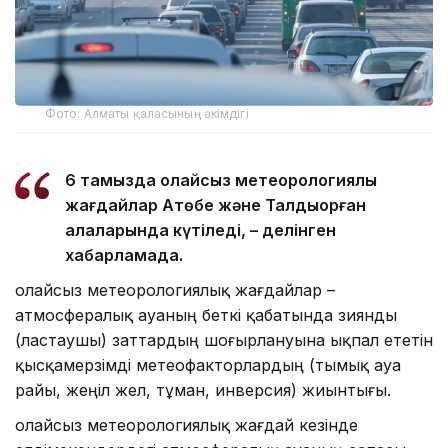
Фото: Алматы қаласының әкімдігі
6 тамызда қолайсыз метеорологиялық
жағдайлар Ақтөбе және Талдықорған
қалаларында күтіледі, – делінген
хабарламада.
Қолайсыз метеорологиялық жағдайлар –
атмосфералық ауаның беткі қабатында зиянды
(ластаушы) заттардың шоғырлануына ықпал ететін
қысқамерзімді метеофакторлардың (тымық ауа
райы, жеңіл жел, тұман, инверсия) жиынтығы.
Қолайсыз метеорологиялық жағдай кезінде