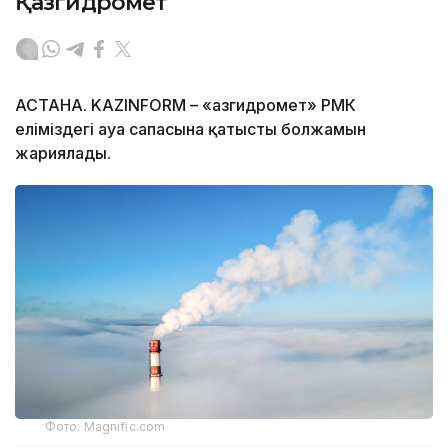
Қазгидромет
АСТАНА. KAZINFORM – «Қазгидромет» РМК
еліміздегі ауа сапасына қатысты болжамын
жариялады.
Фото: Magnific.com