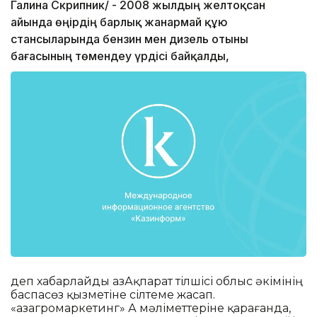
Галина Скрипник/ - 2008 жылдың желтоқсан
айында өңірдің барлық жанармай құю
стансыларында бензин мен дизель отыны
бағасының төмендеу үрдісі байқалды,
деп хабарлайды ҚазАқпарат тілшісі облыс әкімінің
баспасөз қызметіне сілтеме жасап.
«Қазагромаркетинг» АҚ мәліметтеріне қарағанда,