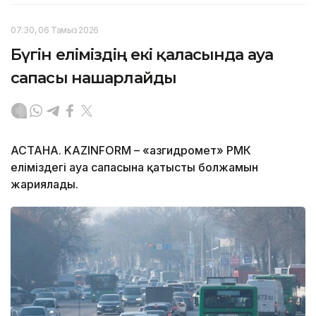
07:30, 06 Тамыз 2026
Бүгін еліміздің екі қаласында ауа
сапасы нашарлайды
АСТАНА. KAZINFORM – «Қазгидромет» РМК
еліміздегі ауа сапасына қатысты болжамын
жариялады.