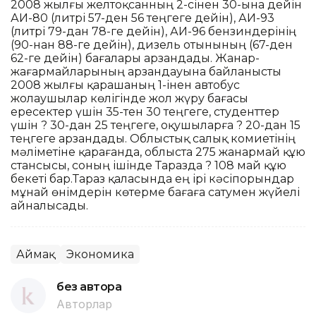
2008 жылғы желтоқсанның 2-сінен 30-ына дейін
АИ-80 (литрі 57-ден 56 теңгеге дейін), АИ-93
(литрі 79-дан 78-ге дейін), АИ-96 бензиндерінің
(90-нан 88-ге дейін), дизель отынының (67-ден
62-ге дейін) бағалары арзандады. Жанар-
жағармайларының арзандауына байланысты
2008 жылғы қарашаның 1-інен автобус
жолаушылар көлігінде жол жүру бағасы
ересектер үшін 35-тен 30 теңгеге, студенттер
үшін ? 30-дан 25 теңгеге, оқушыларға ? 20-дан 15
теңгеге арзандады. Облыстық салық комиетінің
мәліметіне қарағанда, облыста 275 жанармай құю
стансысы, соның ішінде Таразда ? 108 май құю
бекеті бар.Тараз қаласында ең ірі кәсіпорындар
мұнай өнімдерін көтерме бағаға сатумен жүйелі
айналысады.
Аймақ
Экономика
без автора
Авторлар