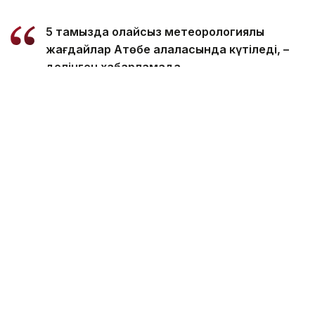
5 тамызда қолайсыз метеорологиялық
жағдайлар Ақтөбе қалаласында күтіледі, –
делінген хабарламада.
Қолайсыз метеорологиялық жағдайлар –
атмосфералық ауаның беткі қабатында зиянды
(ластаушы) заттардың шоғырлануына ықпал ететін
қысқамерзімді метеофакторлардың (тымық ауа
райы, жеңіл жел, тұман, инверсия) жиынтығы.
Қолайсыз метеорологиялық жағдай кезінде
елдімекендердегі атмосфералық ауаның сапасы
нашарлауы ықтимал.
Айта кетейік, Петропавлда
өткір жағымсыз иіс
пайда болып, тұрғындардың мазасын қашырды.
Ал Орал тұрғындары
полигон түтінінен
тыныс алу
қиындағанын айтып шағымданды.