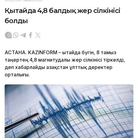
Қытайда 4,8 балдық жер сілкінісі
болды
АСТАНА. KAZINFORM – Қытайда бүгін, 8 тамыз
таңертең 4,8 магнитудалы жер сілкінісі тіркелді,
деп хабарлайды Қазақстан ұлттық деректер
орталығы.