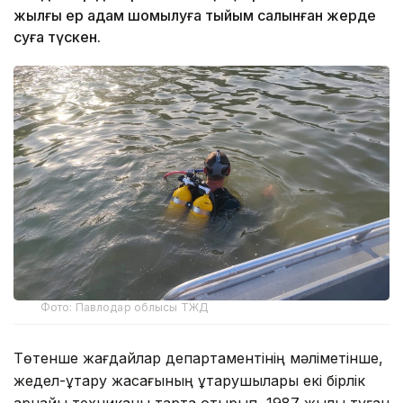
жылғы ер адам шомылуға тыйым салынған жерде
суға түскен.
Фото: Павлодар облысы ТЖД
Төтенше жағдайлар департаментінің мәліметінше,
жедел-құтқару жасағының құтқарушылары екі бірлік