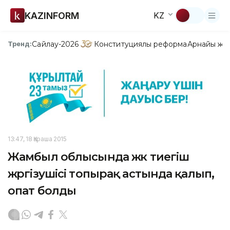
KAZINFORM
KZ
Сайлау-2026
Конституциялық реформа
Арнайы жо
Тренд:
13:47, 18 Қараша 2015
Жамбыл облысында жүк тиегіш
жүргізушісі топырақ астында қалып,
опат болды