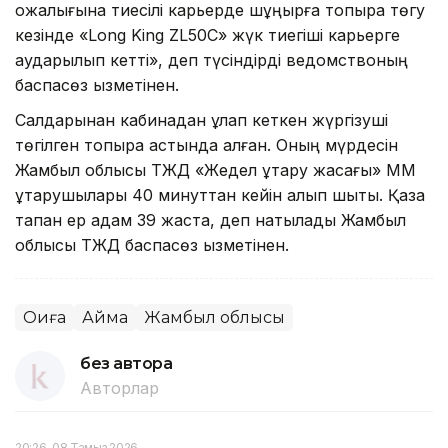
қожалығына тиесілі карьерде шұңқырға топырақ төгу
кезінде «Long King ZL50C» жүк тиегіші карьерге
аударылып кетті», деп түсіндірді ведомствоның
баспасөз қызметінен.
Салдарынан кабинадан құлап кеткен жүргізуші
төгілген топырақ астында қалған. Оның мүрдесін
Жамбыл облысы ТЖД «Жедел құтқару жасағы» ММ
құтқарушылары 40 минуттан кейін алып шықты. Қаза
тапқан ер адам 39 жаста, деп нақтылады Жамбыл
облысы ТЖД баспасөз қызметінен.
Оқиға
Аймақ
Жамбыл облысы
без автора
Авторлар
20:26, 08 Тамыз 2026