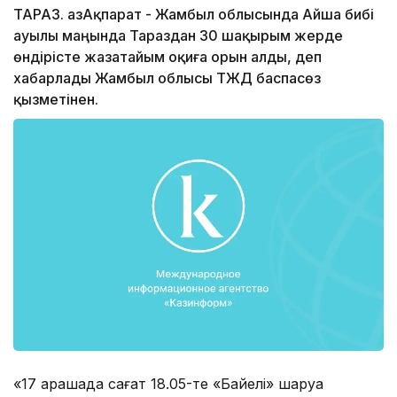
ТАРАЗ. ҚазАқпарат - Жамбыл облысында Айша бибі
ауылы маңында Тараздан 30 шақырым жерде
өндірісте жазатайым оқиға орын алды, деп
хабарлады Жамбыл облысы ТЖД баспасөз
қызметінен.
«17 қарашада сағат 18.05-те «Байелі» шаруа