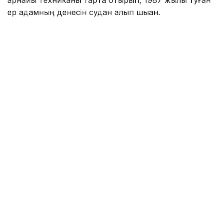
арнайы техниканы тарта отырып, 1987 жылы туған
ер адамның денесін судан алып шыққан.
Фото: Павлодар облысы ТЖД
– Алдын ала мәлімет бойынша, қайғылы
оқиға шомылуға тыйым салынған жерде
суға түсу кезінде болған, - деп хабарлады