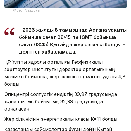
Фото: Анадолы
– 2026 жылдың 8 тамызында Астана уақыты
бойынша сағат 08:45-те (GMT бойынша
сағат 03:45) Қытайда жер сілкінісі болды, -
делінген хабарламада.
ҚР Ұлттық ядролық орталығы Геофизикалық
зерттеулер институты деректер орталығының
мәліметі бойынша, жер сілкінісінің магнитудасы 4,8
болды.
Эпицентрі солтүстік ендіктің 39,97 градусында
және шығыс бойлықтың 82,99 градусында
орналасқан.
Жер сілкінісінің энергетикалық класы K=11 болды.
Қазақстандық сейсмологтар бұған дейін Қытай