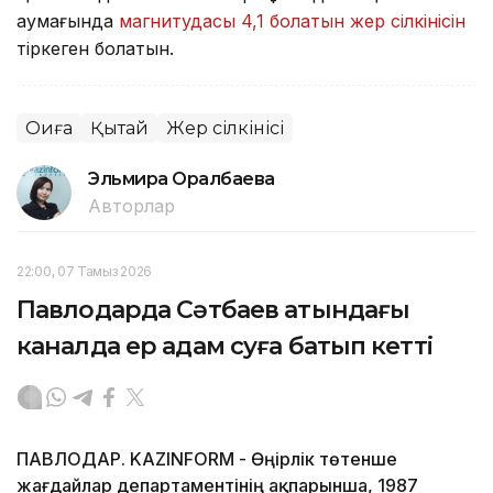
аумағында
магнитудасы 4,1 болатын жер сілкінісін
тіркеген болатын.
Оқиға
Қытай
Жер сілкінісі
Эльмира Оралбаева
Авторлар
22:00, 07 Тамыз 2026
Павлодарда Сәтбаев атындағы
каналда ер адам суға батып кетті
ПАВЛОДАР. KAZINFORM - Өңірлік төтенше
жағдайлар департаментінің ақпарынша, 1987