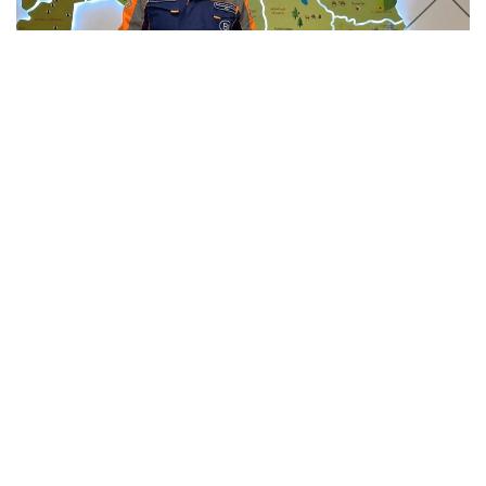
Фото: Мансұрбек Қамаладдиннің жеке мұрағатынан
Қауіпсіздікті қамтамасыз етумен қатар саланың
болашағы білікті мамандарға да тікелей
байланысты. Бүгінде еліміздің 34 жоғары оқу
орнында «Сәулет және құрылыс» бағыты бойынша
20 мыңға жуық студент білім алады. Жоғары оқу
орындары BIM технологиялары, цифрлық жобалау,
экономика және менеджмент бағыттарын енгізіп
жатыр, ал колледждерде дуальды оқыту жүйесі
кеңейіп келеді.
Еңбек және халықты әлеуметтік қорғау
министрлігінің болжамынша, Электрондық еңбек