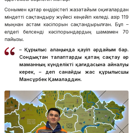
Сонымен қатар өндірістегі жазатайым оқиғалардан
міндетті сақтандыру жүйесі кеңейіп келеді. Қазір 119
мыңнан астам кәсіпорын сақтандырылған. Бұл –
елдегі белсенді кәсіпорындардың шамамен 70
пайызы.
– Құрылыс алаңында қауіп әрдайым бар.
Сондықтан талаптар
ды
қатаң сақтау әр
маманның күнделікті қағидасына айналуы
керек, – де
п санайды
жас құрылысшы
Мансұрбек Қамалад
д
ин.