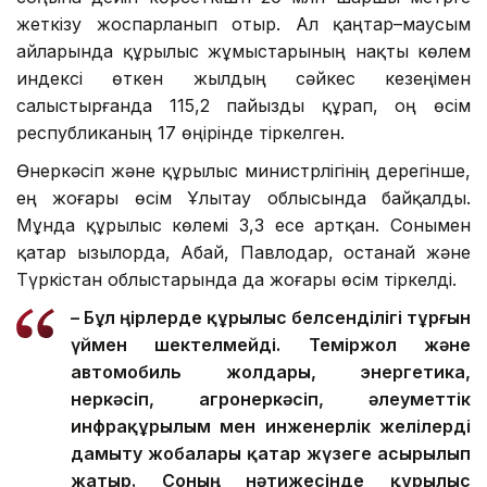
жеткізу жоспарланып отыр. Ал қаңтар–маусым
айларында құрылыс жұмыстарының нақты көлем
индексі өткен жылдың сәйкес кезеңімен
салыстырғанда 115,2 пайызды құрап, оң өсім
республиканың 17 өңірінде тіркелген.
Өнеркәсіп және құрылыс министрлігінің дерегінше,
ең жоғары өсім Ұлытау облысында байқалды.
Мұнда құрылыс көлемі 3,3 есе артқан. Сонымен
қатар Қызылорда, Абай, Павлодар, Қостанай және
Түркістан облыстарында да жоғары өсім тіркелді.
– Бұл өңірлерде құрылыс белсенділігі тұрғын
үймен шектелмейді. Теміржол және
автомобиль жолдары, энергетика,
өнеркәсіп, агроөнеркәсіп, әлеуметтік
инфрақұрылым мен инженерлік желілерді
дамыту жобалары қатар жүзеге асырылып
жатыр. Соның нәтижесінде құрылыс