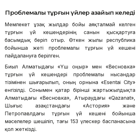
Проблемалы тұрғын үйлер азайып келеді
Мемлекет ұзақ жылдар бойы аяқталмай келген
тұрғын үй кешендерінің санын қысқартуға
басымдық беріп отыр. Өткен жылы республика
бойынша жеті проблемалы тұрғын үй кешені
пайдалануға берілген.
Биыл Алматыдағы «Үш Қоңыр» мен «Весновка»
тұрғын үй кешендері проблемалы нысандар
тізімінен шығарылып, оның орнына «Esentai City»
енгізілді. Сонымен қатар бірінші жартыжылдықта
Алматыдағы «Весновка», Атыраудағы «Qazanat»,
Шығыс Қазақстандағы «Астория» және
Петропавлдағы тұрғын үй кешені бойынша
мәселелер шешіліп, тағы 153 үлескер баспанасына
қол жеткізді.