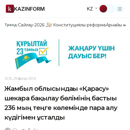
KAZINFORM
KZ
Сайлау-2026
Конституциялық реформа
Арнайы жо
Тренд:
12:15, 25 Қаңтар 2013
Жамбыл облысындағы «Қарасу»
шекара бақылау бөлімінің бастығы
236 мың теңге көлемінде пара алу
күдігімен ұсталды