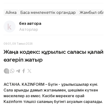
Аймақ
Басқа мемлекеттік органдар
Жамбыл обл
без автора
Авторлар
09:01, 09 Тамыз 2026
Жаңа кодекс: құрылыс саласы қалай
өзгеріп жатыр
АСТАНА. KAZINFORM – Бүгін - құрылысшылар күні.
Сала қарқынды дамып жатқанымен, шешімін күткен
мәселелер аз емес. Кәсіби мерекеге орай
Kazinform тілшісі саланың бүгінгі ахуалын саралады.