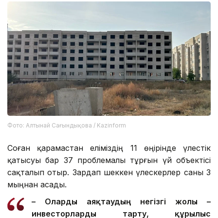
Фото: Алтынай Сағындықова / Kazinform
Соған қарамастан еліміздің 11 өңірінде үлестік
қатысуы бар 37 проблемалы тұрғын үй объектісі
сақталып отыр. Зардап шеккен үлескерлер саны 3
мыңнан асады.
– О
ларды
аяқтаудың негізгі жолы –
инвесторларды тарту, құрылыс