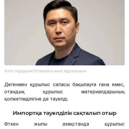
Фото: Нұрдәулет Егізековтің жеке мұрағатынан
Дегенмен құрылыс сапасы бақылауға ғана емес,
отандық құрылыс материалдарының
қолжетімділігіне де тәуелді.
Импортқа тәуелділік сақталып отыр
Өткен жылы Қазақстанда құрылыс