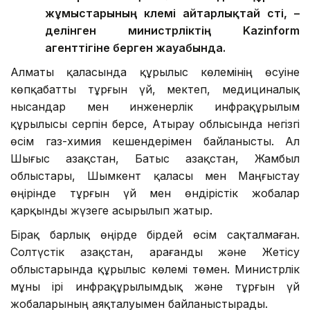
жұмыстарының көлемі айтарлықтай өсті, –
делінген министрліктің Kazinform
агенттігіне берген жауабында.
Алматы қаласында құрылыс көлемінің өсуіне
көпқабатты тұрғын үй, мектеп, медициналық
нысандар мен инженерлік инфрақұрылым
құрылысы серпін берсе, Атырау облысында негізгі
өсім газ-химия кешендерімен байланысты. Ал
Шығыс Қазақстан, Батыс Қазақстан, Жамбыл
облыстары, Шымкент қаласы мен Маңғыстау
өңірінде тұрғын үй мен өндірістік жобалар
қарқынды жүзеге асырылып жатыр.
Бірақ барлық өңірде бірдей өсім сақталмаған.
Солтүстік Қазақстан, Қарағанды және Жетісу
облыстарында құрылыс көлемі төмен. Министрлік
мұны ірі инфрақұрылымдық және тұрғын үй
жобаларының аяқталуымен байланыстырады.