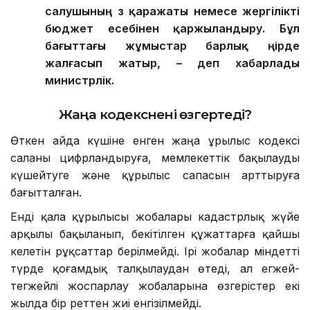
салушының өз қаражаты немесе жергілікті
бюджет есебінен қаржыландыру. Бұл
бағыттағы жұмыстар барлық өңірде
жалғасып жатыр, – деп хабарлады
министрлік.
Жаңа кодекс
нені өзгертеді?
Өткен айда күшіне енген жаңа Құрылыс кодексі
саланы цифрландыруға, мемлекеттік бақылауды
күшейтуге және құрылыс сапасын арттыруға
бағытталған.
Енді қала құрылысы жобалары кадастрлық жүйе
арқылы бақыланып, бекітілген құжаттарға қайшы
келетін рұқсаттар берілмейді. Ірі жобалар міндетті
түрде қоғамдық талқылаудан өтеді, ал егжей-
тегжейлі жоспарлау жобаларына өзгерістер екі
жылда бір реттен жиі енгізілмейді.