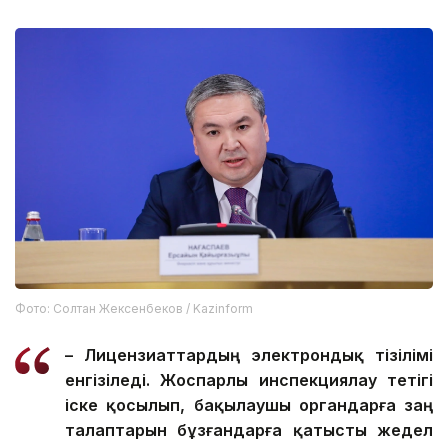
Фото: Солтан Жексенбеков / Kazinform
– Лицензиаттардың электрондық тізілімі
енгізіледі. Жоспарлы инспекциялау тетігі
іске қосылып, бақылаушы органдарға заң
талаптарын бұзғандарға қатысты жедел