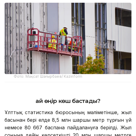
Фото: Мақсат Шағырбаев/ Kazinform
Қай өңір көш бастады?
Ұлттық статистика бюросының мәліметінше, жыл
басынан бері елде 8,5 млн шаршы метр тұрғын үй
немесе 80 667 баспана пайдалануға берілді. Жыл
соңына дейін көрсеткішті 20 млн шаршы метрге