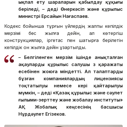
ықпал ету шараларын қабылдау құқығы
беріледі, – деді Өнеркәсіп және құрылыс
министрі Ерсайын Нағаспаев.
Кодекс бойынша тұрғын үйлердің жалпы кепілдік
мерзімі бес жылға дейін, ал көтергіш
конструкциялар, іргетас пен шатырға берілетін
кепілдік он жылға дейін ұзартылды.
– Белгіленген мерзім ішінде анықталған
ақауларды құрылыс салушы өз қаражаты
есебінен жоюға міндетті. Ал талаптарды
бұзған компаниялардың лицензиясы
тоқтатылуы немесе кері қайтарылуы
мүмкін, – деді «Қазақ құрылыс және сәулет
ғылыми-зерттеу және жобалау институты»
АҚ Жобалық кеңсесінің басшысы
Нұрдәулет Егізеков.