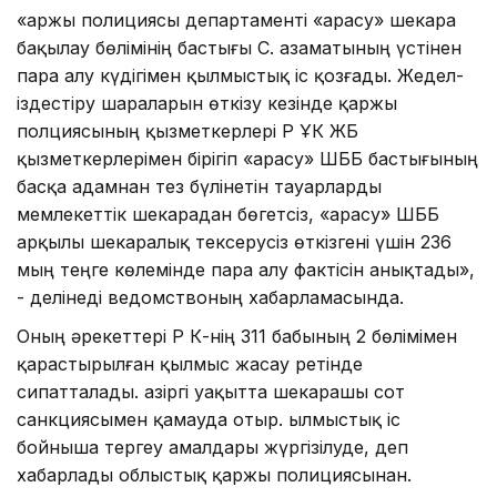
«Қаржы полициясы департаменті «Қарасу» шекара
бақылау бөлімінің бастығы С. азаматының үстінен
пара алу күдігімен қылмыстық іс қозғады. Жедел-
іздестіру шараларын өткізу кезінде қаржы
полциясының қызметкерлері ҚР ҰҚК ЖҚБ
қызметкерлерімен бірігіп «Қарасу» ШББ бастығының
басқа адамнан тез бүлінетін тауарларды
мемлекеттік шекарадан бөгетсіз, «Қарасу» ШББ
арқылы шекаралық тексерусіз өткізгені үшін 236
мың теңге көлемінде пара алу фактісін анықтады»,
- делінеді ведомствоның хабарламасында.
Оның әрекеттері ҚР ҚК-нің 311 бабының 2 бөлімімен
қарастырылған қылмыс жасау ретінде
сипатталады. Қазіргі уақытта шекарашы сот
санкциясымен қамауда отыр. Қылмыстық іс
бойныша тергеу амалдары жүргізілуде, деп
хабарлады облыстық қаржы полициясынан.