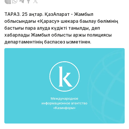
ТАРАЗ. 25 қаңтар. ҚазАқпарат - Жамбыл
облысындағы «Қарасу» шекара бақылау бөлімінің
бастығы пара алуда күдікті танылды, деп
хабарлады Жамбыл облыстық қаржы полициясы
департаментінің баспасөз қызметінен.