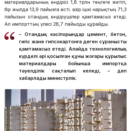
материалдарының өндірісі 1,8 трлн теңгеге жетіп,
бір жылда 13,9 пайызға өсті. Қазір ішкі нарықтың 71,3
пайызын отандық өндірушілер қамтамасыз етеді.
Ал импорттың үлесі 28,7 пайызды құрайды.
– Отандық кәсіпорындар цемент, бетон,
гипс және гипсокартонға деген сұранысты
қамтамасыз етеді. Алайда технологиялық
күрделі әрі қосылған құны жоғары құрылыс
материалдары бойынша импортқа
тәуелділік сақталып келеді, – деп
хабарлады министрлік.