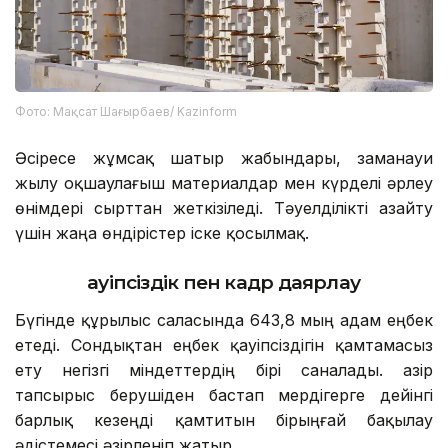
Фото: Мақсат Шағырбаев/ Kazinform
Әсіресе жұмсақ шатыр жабындары, заманауи
жылу оқшаулағыш материалдар мен күрделі әрлеу
өнімдері сырттан жеткізіледі. Тәуелділікті азайту
үшін жаңа өндірістер іске қосылмақ.
Қауіпсіздік пен кадр даярлау
Бүгінде құрылыс саласында 643,8 мың адам еңбек
етеді. Сондықтан еңбек қауіпсіздігін қамтамасыз
ету негізгі міндеттердің бірі саналады. Қазір
тапсырыс берушіден бастап мердігерге дейінгі
барлық кезеңді қамтитын бірыңғай бақылау
әдістемесі әзірленіп жатыр.