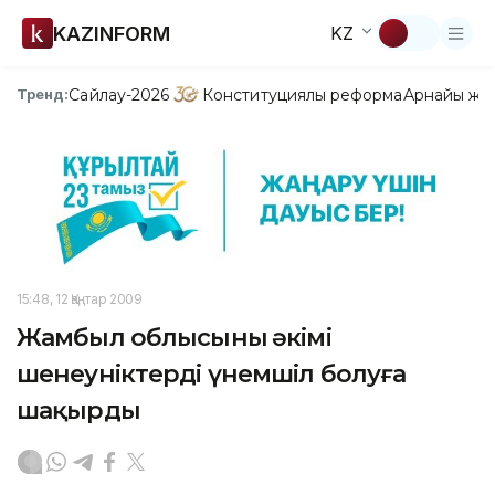
KAZINFORM
KZ
Сайлау-2026
Конституциялық реформа
Арнайы жо
Тренд:
15:48, 12 Қаңтар 2009
Жамбыл облысының әкімі
шенеуніктерді үнемшіл болуға
шақырды