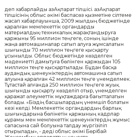
деп хабарлайды ҚазАқпарат тілшісі. ҚазАқпарат
тілшісінің облыс әкімі баспасөз қызметіне сілтеме
жасап хабарлауынша, 2009 жылдың бюджетінде
қаралған мемлекеттік органдарды
материалдық-техникалық жарақтандыруға
қаржыны 95 миллион теңгеге, соның ішінде
жаңа автомашиналар сатып алуға жұмсалатын
шығынды 70 миллион теңгеге қысқарту
ұсынылды. Облыс бюджетінде көзделген
мәдениетті дамытуға бөлінген қаржыдан 105
миллион теңге қысқартылады. Бұдан басқа
аудандық шенеуніктердің автомашина сатып
алуына қаралған 42 миллион теңге үнемделмек.
Тұтастай алғанда 250 миллион теңгеге жуық
шығынды қысқарту көзделіп отыр, үнемделген
қаражат әлеуметтік мұқтаждарға бағытталатын
болады. «Біздің басшылардың үнемшіл болатын
кезі келді. Мемлекеттік органдардың барлық
шығындарына бөлінетін қаржының кадрлар
құрамы мен мемлекеттік шенеуніктердің жұмыс
сапасына сай болуына талдау жүргізіліп
отырылады», - деді облыс әкімі Бөрібай