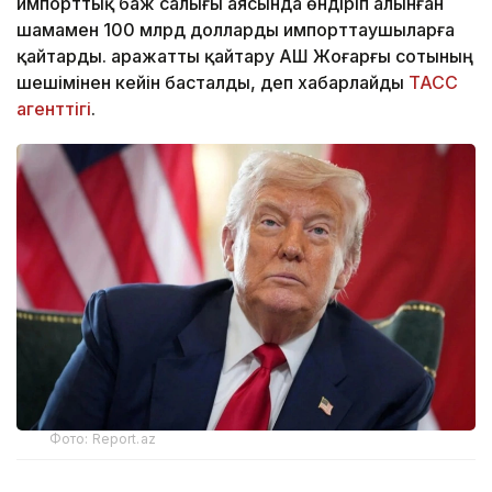
импорттық баж салығы аясында өндіріп алынған
шамамен 100 млрд долларды импорттаушыларға
қайтарды. Қаражатты қайтару АҚШ Жоғарғы сотының
шешімінен кейін басталды, деп хабарлайды
ТАСС
агенттігі
.
Фото: Report.az