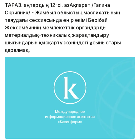
ТАРАЗ. Қаңтардың 12-сі. ҚазАқпарат /Галина
Скрипник/ - Жамбыл облыстық мәслихатының
таяудағы сессиясында өңір әкімі Бөрібай
Жексембиннің мемлекеттік органдарды
материалдық-техникалық жарақтандыру
шығындарын қысқарту жөніндегі ұсыныстары
қаралмақ,