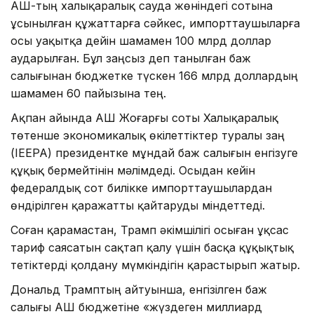
АҚШ-тың халықаралық сауда жөніндегі сотына
ұсынылған құжаттарға сәйкес, импорттаушыларға
осы уақытқа дейін шамамен 100 млрд доллар
аударылған. Бұл заңсыз деп танылған баж
салығынан бюджетке түскен 166 млрд доллардың
шамамен 60 пайызына тең.
Ақпан айында АҚШ Жоғарғы соты Халықаралық
төтенше экономикалық өкілеттіктер туралы заң
(IEEPA) президентке мұндай баж салығын енгізуге
құқық бермейтінін мәлімдеді. Осыдан кейін
федералдық сот билікке импорттаушылардан
өндірілген қаражатты қайтаруды міндеттеді.
Соған қарамастан, Трамп әкімшілігі осыған ұқсас
тариф саясатын сақтап қалу үшін басқа құқықтық
тетіктерді қолдану мүмкіндігін қарастырып жатыр.
Дональд Трамптың айтуынша, енгізілген баж
салығы АҚШ бюджетіне «жүздеген миллиард