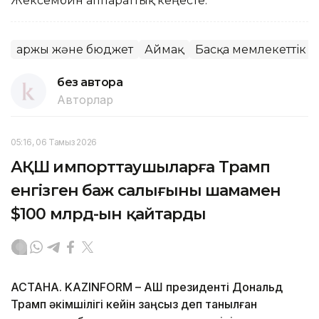
Жексембин аппараттық кеңесте.
Қаржы және бюджет
Аймақ
Басқа мемлекеттік 
без автора
Авторлар
05:16, 06 Тамыз 2026
АҚШ импорттаушыларға Трамп
енгізген баж салығының шамамен
$100 млрд-ын қайтарды
АСТАНА. KAZINFORM – АҚШ президенті Дональд
Трамп әкімшілігі кейін заңсыз деп танылған