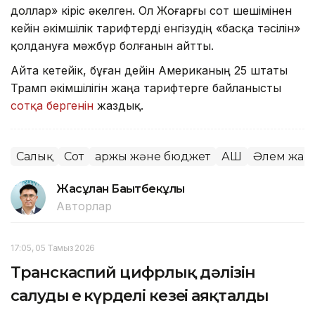
доллар» кіріс әкелген. Ол Жоғарғы сот шешімінен
кейін әкімшілік тарифтерді енгізудің «басқа тәсілін»
қолдануға мәжбүр болғанын айтты.
Айта кетейік, бұған дейін Американың 25 штаты
Трамп әкімшілігін жаңа тарифтерге байланысты
сотқа бергенін
жаздық.
Салық
Сот
Қаржы және бюджет
АҚШ
Әлем жаң
Жасұлан Бақытбекұлы
Авторлар
17:05, 05 Тамыз 2026
Транскаспий цифрлық дәлізін
салудың ең күрделі кезеңі аяқталды