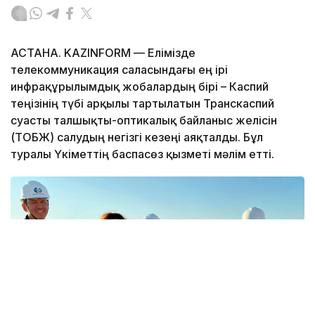
АСТАНА. KAZINFORM — Елімізде
телекоммуникация саласындағы ең ірі
инфрақұрылымдық жобалардың бірі – Каспий
теңізінің түбі арқылы тартылатын Транскаспий
суасты талшықты-оптикалық байланыс желісін
(ТОБЖ) салудың негізгі кезеңі аяқталды. Бұл
туралы Үкіметтің баспасөз қызметі мәлім етті.