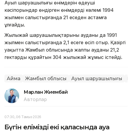
Ауыл шаруашылығы өнімдерін өңдеуші
кәсіпорындар өндірген өнімдердің көлемі 1994
жылмен салыстырғанда 21 еседен астамға
ұлғайды.
Жылыжай шаруашылықтарының ауданы да 1991
жылмен салыстырғанда 2,1 есеге өсіп отыр. Қазіргі
уақытта Жамбыл облысында жалпы ауданы 21,2
гектарды құрайтын 304 жылыжай жұмыс істейді.
Аймақ
Жамбыл облысы
Ауыл шаруашылығы
Қ
Марлан Жиембай
Авторлар
07:30, 06 Тамыз 2026
Бүгін еліміздің екі қаласында ауа