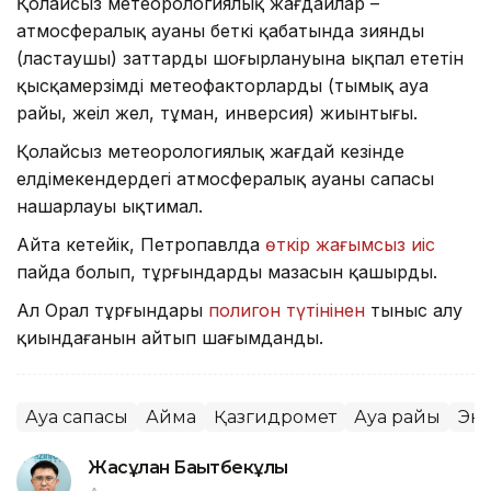
Қолайсыз метеорологиялық жағдайлар –
атмосфералық ауаның беткі қабатында зиянды
(ластаушы) заттардың шоғырлануына ықпал ететін
қысқамерзімді метеофакторлардың (тымық ауа
райы, жеңіл жел, тұман, инверсия) жиынтығы.
Қолайсыз метеорологиялық жағдай кезінде
елдімекендердегі атмосфералық ауаның сапасы
нашарлауы ықтимал.
Айта кетейік, Петропавлда
өткір жағымсыз иіс
пайда болып, тұрғындардың мазасын қашырды.
Ал Орал тұрғындары
полигон түтінінен
тыныс алу
қиындағанын айтып шағымданды.
Ауа сапасы
Аймақ
Қазгидромет
Ауа райы
Эк
Жасұлан Бақытбекұлы