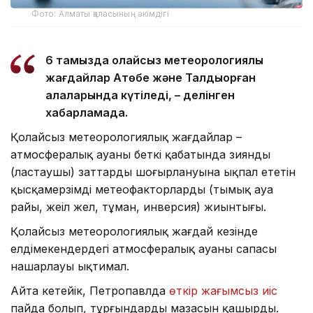
Фото: Алматы қаласының әкімдігі
6 тамызда қолайсыз метеорологиялық
жағдайлар Ақтөбе және Талдықорған
қалаларында күтіледі, – делінген
хабарламада.
Қолайсыз метеорологиялық жағдайлар –
атмосфералық ауаның беткі қабатында зиянды
(ластаушы) заттардың шоғырлануына ықпал ететін
қысқамерзімді метеофакторлардың (тымық ауа
райы, жеңіл жел, тұман, инверсия) жиынтығы.
Қолайсыз метеорологиялық жағдай кезінде
елдімекендердегі атмосфералық ауаның сапасы
нашарлауы ықтимал.
Айта кетейік, Петропавлда
өткір жағымсыз иіс
пайда болып, тұрғындардың мазасын қашырды.