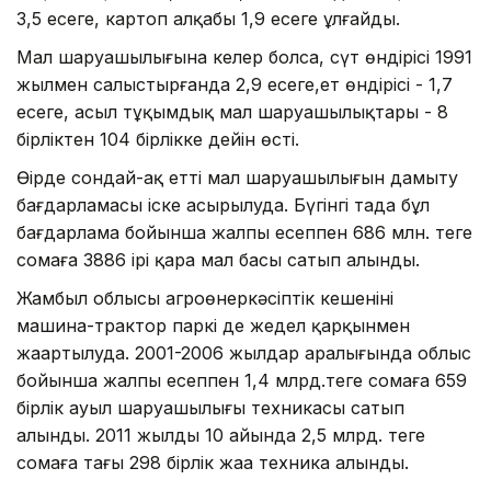
3,5 есеге, картоп алқабы 1,9 есеге ұлғайды.
Мал шаруашылығына келер болса, сүт өндірісі 1991
жылмен салыстырғанда 2,9 есеге,ет өндірісі - 1,7
есеге, асыл тұқымдық мал шаруашылықтары - 8
бірліктен 104 бірлікке дейін өсті.
Өңірде сондай-ақ етті мал шаруашылығын дамыту
бағдарламасы іске асырылуда. Бүгінгі таңда бұл
бағдарлама бойынша жалпы есеппен 686 млн. теңге
сомаға 3886 ірі қара мал басы сатып алынды.
Жамбыл облысы агроөнеркәсіптік кешенінің
машина-трактор паркі де жедел қарқынмен
жаңартылуда. 2001-2006 жылдар аралығында облыс
бойынша жалпы есеппен 1,4 млрд.теңге сомаға 659
бірлік ауыл шаруашылығы техникасы сатып
алынды. 2011 жылдың 10 айында 2,5 млрд. теңге
сомаға тағы 298 бірлік жаңа техника алынды.