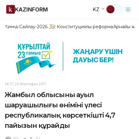
KAZINFORM
KZ
Сайлау-2026
Конституциялық реформа
Арнайы жо
Тренд:
14:17, 20 Желтоқсан 2011
Жамбыл облысының ауыл
шаруашылығы өнімінің үлесі
республикалық көрсеткіштің 4,7
пайызын құрайды