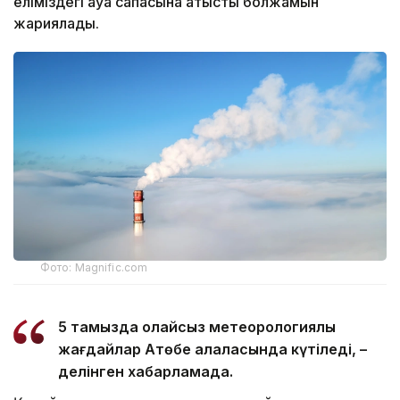
еліміздегі ауа сапасына қатысты болжамын
жариялады.
Фото: Magnific.com
5 тамызда қолайсыз метеорологиялық
жағдайлар Ақтөбе қалаласында күтіледі, –
делінген хабарламада.