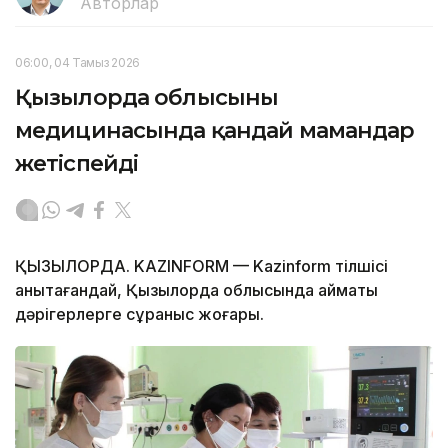
Авторлар
06:00, 04 Тамыз 2026
Қызылорда облысының
медицинасында қандай мамандар
жетіспейді
ҚЫЗЫЛОРДА. KAZINFORM — Kazinform тілшісі
анықтағандай, Қызылорда облысында аймақтық
дәрігерлерге сұраныс жоғары.