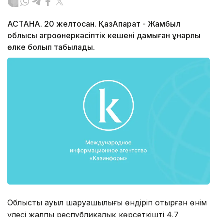
АСТАНА. 20 желтоқсан. ҚазАқпарат - Жамбыл
облысы агроөнеркәсіптік кешені дамыған құнарлы
өлке болып табылады.
Облыстың ауыл шаруашылығы өндіріп отырған өнім
үлесі жалпы республикалық көрсеткіштің 4,7