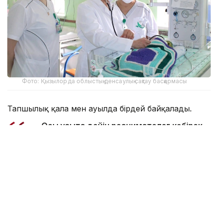
Фото: Қызылорда облыстық денсаулық сақтау басқармасы
Тапшылық қала мен ауылда бірдей байқалады.
— Осы уақытқа дейін реаниматолог көбірек
жетіспейтін, бүгінде бұл тапшылық сейілді.
Аудандарға акушер-гинекологтар аса
қажет. Емханаларда балалар хирургі, УЗИ-
ге түсіретін және аймақтық дәрігерлер
жетіспейді. Сондықтан кейде екі ауылға
ортақ бір учаскелік дәрігер жұмыс істейді.
Жас мамандардың көпшілігінің тар буынды