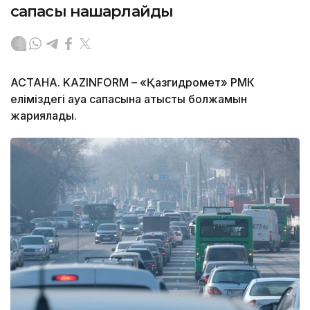
сапасы нашарлайды
АСТАНА. KAZINFORM – «Қазгидромет» РМК
еліміздегі ауа сапасына қатысты болжамын
жариялады.