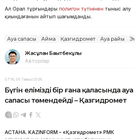
Ал Орал тұрғындары
полигон түтінінен
тыныс алу
қиындағанын айтып шағымданды.
Ауа сапасы
Аймақ
Қазгидромет
Ауа райы
Эк
Жасұлан Бақытбекұлы
Авторлар
07:16, 05 Тамыз 2026
Бүгін еліміздің бір ғана қаласында ауа
сапасы төмендейді – Қазгидромет
АСТАНА. KAZINFORM – «Қазгидромет» РМК