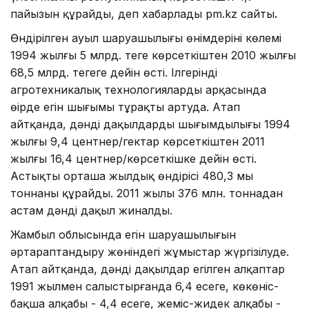
пайызын құрайды, деп хабарлады pm.kz сайты
.
Өндірілген ауыл шаруашылығы өнімдерінің көлемі
1994 жылғы 5 млрд. теңге көрсеткіштен 2010 жылғы
68,5 млрд. теңгеге дейін өсті. Ілгерінді
агротехникалық технологиялардың арқасында
өңірде егін шығымы тұрақты артуда. Атап
айтқанда, дәнді дақылдардың шығымдылығы 1994
жылғы 9,4 центнер/гектар көрсеткіштен 2011
жылғы 16,4 центнер/көрсеткішке дейін өсті.
Астықтың орташа жылдық өндірісі 480,3 мың
тоннаны құрайды. 2011 жылы 376 млн. тоннадан
астам дәнді дақыл жиналды.
Жамбыл облысында егін шаруашылығын
әртараптандыру жөніндегі жұмыстар жүргізілуде.
Атап айтқанда, дәнді дақылдар егілген алқаптар
1991 жылмен салыстырғанда 6,4 есеге, көкөніс-
бақша алқабы - 4,4 есеге, жеміс-жидек алқабы -