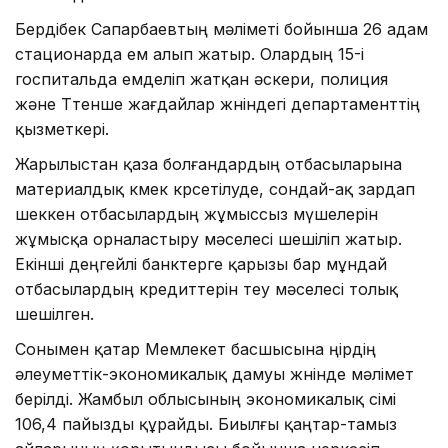
Бердібек Сапарбаевтың мәліметі бойынша 26 адам
стационарда ем алып жатыр. Олардың 15-і
госпитальда емделіп жатқан әскери, полиция
және Төтенше жағдайлар жөніндегі департаменттің
қызметкері.
Жарылыстан қаза болғандардың отбасыларына
материалдық көмек көрсетілуде, сондай-ақ зардап
шеккен отбасылардың жұмыссыз мүшелерін
жұмысқа орналастыру мәселесі шешіліп жатыр.
Екінші деңгейлі банктерге қарызы бар мұндай
отбасылардың кредиттерін өтеу мәселесі толық
шешілген.
Сонымен қатар Мемлекет басшысына өңірдің
әлеуметтік-экономикалық дамуы жөнінде мәлімет
берілді. Жамбыл облысының экономикалық өсімі
106,4 пайызды құрайды. Биылғы қаңтар-тамыз