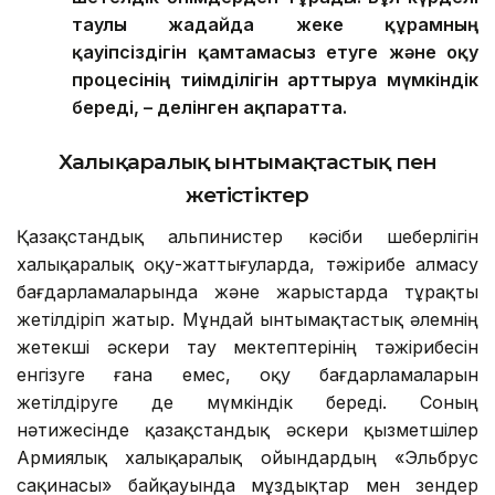
таулы жағдайда жеке құрамның
қауіпсіздігін қамтамасыз етуге және оқу
процесінің тиімділігін арттыруға мүмкіндік
береді, – делінген ақпаратта.
Халықаралық ынтымақтастық пен
жетістіктер
Қазақстандық альпинистер кәсіби шеберлігін
халықаралық оқу-жаттығуларда, тәжірибе алмасу
бағдарламаларында және жарыстарда тұрақты
жетілдіріп жатыр. Мұндай ынтымақтастық әлемнің
жетекші әскери тау мектептерінің тәжірибесін
енгізуге ғана емес, оқу бағдарламаларын
жетілдіруге де мүмкіндік береді. Соның
нәтижесінде қазақстандық әскери қызметшілер
Армиялық халықаралық ойындардың «Эльбрус
сақинасы» байқауында мұздықтар мен өзендер