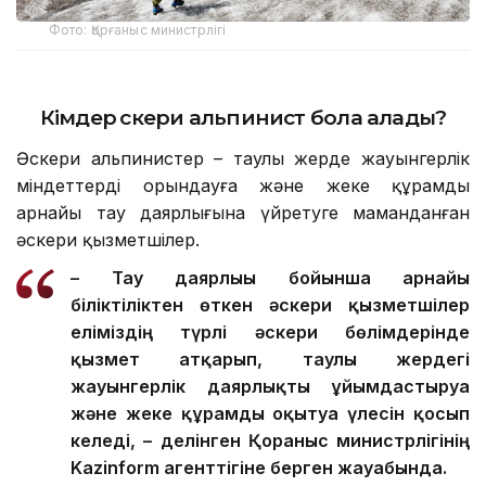
Фото: Қорғаныс министрлігі
Кімдер әскери альпинист бола алады?
Әскери альпинистер – таулы жерде жауынгерлік
міндеттерді орындауға және жеке құрамды
арнайы тау даярлығына үйретуге маманданған
әскери қызметшілер.
– Тау даярлығы бойынша арнайы
біліктіліктен өткен әскери қызметшілер
еліміздің түрлі әскери бөлімдерінде
қызмет атқарып, таулы жердегі
жауынгерлік даярлықты ұйымдастыруға
және жеке құрамды оқытуға үлесін қосып
келеді, – делінген Қорғаныс министрлігінің
Kazinform агенттігіне берген жауабында.