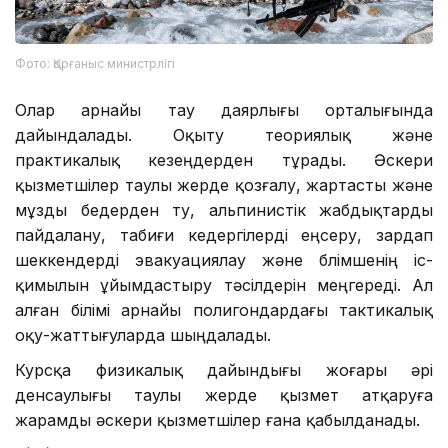
Фото: Қорғаныс министрлігі
Олар арнайы тау даярлығы орталығында
дайындалады. Оқыту теориялық және
практикалық кезеңдерден тұрады. Әскери
қызметшілер таулы жерде қозғалу, жартасты және
мұзды бедерден өту, альпинистік жабдықтарды
пайдалану, табиғи кедергілерді еңсеру, зардап
шеккендерді эвакуациялау және бөлімшенің іс-
қимылын ұйымдастыру тәсілдерін меңгереді. Ал
алған білімі арнайы полигондардағы тактикалық
оқу-жаттығуларда шыңдалады.
Курсқа физикалық дайындығы жоғары әрі
денсаулығы таулы жерде қызмет атқаруға
жарамды әскери қызметшілер ғана қабылданады.