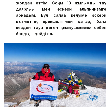
жолдан өттім. Соңғы 13 жылымды тау
даярлығы мен әскери альпинизмге
арнадым. Бұл салаға келуіме әскери
қызметтің ерекшелігімен қатар, бала
кезден тауға деген қызығушылығым себеп
болды, – дейді ол.