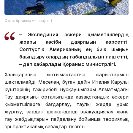
Фото: Қорғаныс министрлігі
– Экспедиция әскери қызметшілердің
жоғары кәсіби даярлығын көрсетті.
Солтүстік Американың ең биік шыңын
бағындыру олардың табандылығын паш етті,
– деп хабарлады Қорғаныс министрлігі.
Халықаралық ынтымақтастық жарыстармен
шектелмейді. Мәселен, бұған дейін Италия Қарулы
күштерінің тәжірибелі нұсқаушылары Алматыдағы
Тау даярлығы орталығында қазақстандық әскери
қызметшілерге бағдарлау, таулы жерде ұрыс
жүргізу, зардап шеккендерді эвакуациялау және
тау жабдықтарын пайдалану бойынша теориялық
әрі практикалық сабақтар өткізген.