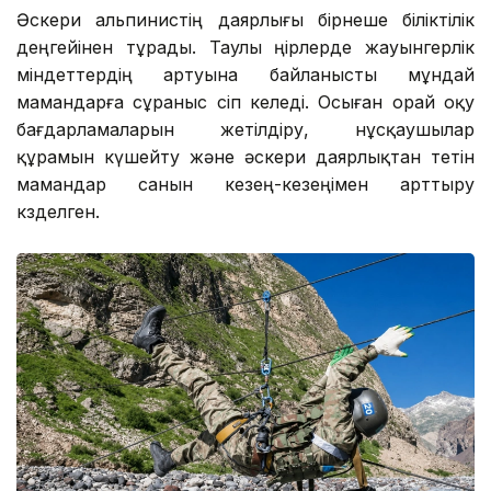
Әскери альпинистің даярлығы бірнеше біліктілік
деңгейінен тұрады. Таулы өңірлерде жауынгерлік
міндеттердің артуына байланысты мұндай
мамандарға сұраныс өсіп келеді. Осыған орай оқу
бағдарламаларын жетілдіру, нұсқаушылар
құрамын күшейту және әскери даярлықтан өтетін
мамандар санын кезең-кезеңімен арттыру
көзделген.