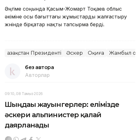
Әңгіме соңында Қасым-Жомарт Тоқаев облыс
әкіміне осы бағыттағы жұмыстарды жалғастыру
жөнінде бірқатар нақты тапсырма берді.
Қазақстан Президенті
Әскер
Оқиға
Жамбыл об
без автора
Авторлар
09:10, 08 Тамыз 2026
Шыңдағы жауынгерлер: елімізде
әскери альпинистер қалай
даярланады