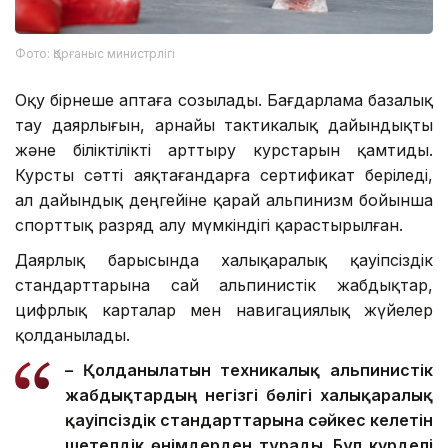
Фото: Қорғаныс министрлігі
Оқу бірнеше аптаға созылады. Бағдарлама базалық
тау даярлығын, арнайы тактикалық дайындықты
және біліктілікті арттыру курстарын қамтиды.
Курсты сәтті аяқтағандарға сертификат беріледі,
ал дайындық деңгейіне қарай альпинизм бойынша
спорттық разряд алу мүмкіндігі қарастырылған.
Даярлық барысында халықаралық қауіпсіздік
стандарттарына сай альпинистік жабдықтар,
цифрлық карталар мен навигациялық жүйелер
қолданылады.
– Қолданылатын техникалық альпинистік
жабдықтардың негізгі бөлігі халықаралық
қауіпсіздік стандарттарына сәйкес келетін
шетелдік өнімдерден тұрады. Бұл күрделі