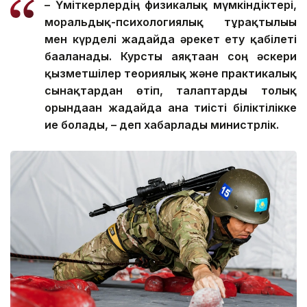
– Үміткерлердің физикалық мүмкіндіктері,
моральдық-психологиялық тұрақтылығы
мен күрделі жағдайда әрекет ету қабілеті
бағаланады. Курсты аяқтаған соң әскери
қызметшілер теориялық және практикалық
сынақтардан өтіп, талаптарды толық
орындаған жағдайда ғана тиісті біліктілікке
ие болады, – деп хабарлады министрлік.