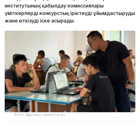
институтының қабылдау комиссиялары
үміткерлерді конкурстық іріктеуді ұйымдастыруды
және өткізуді іске асырады.
Фото: Қорғаныс министрлігі
Барлық жоғары әскери оқу орындарында кәсіби-