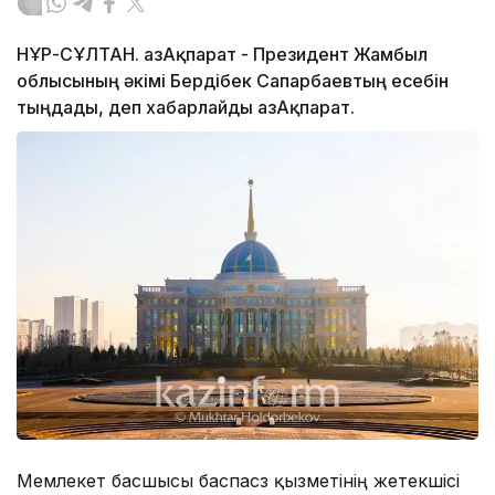
НҰР-СҰЛТАН. ҚазАқпарат - Президент Жамбыл
облысының әкімі Бердібек Сапарбаевтың есебін
тыңдады, деп хабарлайды ҚазАқпарат.
Мемлекет басшысы баспасөз қызметінің жетекшісі