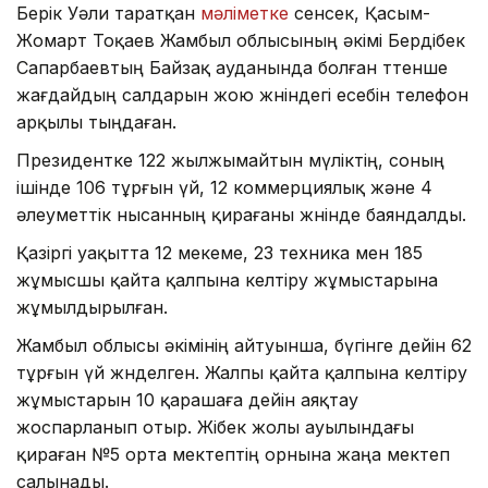
Берік Уәли таратқан
мәліметке
сенсек, Қасым-
Жомарт Тоқаев Жамбыл облысының әкімі Бердібек
Сапарбаевтың Байзақ ауданында болған төтенше
жағдайдың салдарын жою жөніндегі есебін телефон
арқылы тыңдаған.
Президентке 122 жылжымайтын мүліктің, соның
ішінде 106 тұрғын үй, 12 коммерциялық және 4
әлеуметтік нысанның қирағаны жөнінде баяндалды.
Қазіргі уақытта 12 мекеме, 23 техника мен 185
жұмысшы қайта қалпына келтіру жұмыстарына
жұмылдырылған.
Жамбыл облысы әкімінің айтуынша, бүгінге дейін 62
тұрғын үй жөнделген. Жалпы қайта қалпына келтіру
жұмыстарын 10 қарашаға дейін аяқтау
жоспарланып отыр. Жібек жолы ауылындағы
қираған №5 орта мектептің орнына жаңа мектеп
салынады.