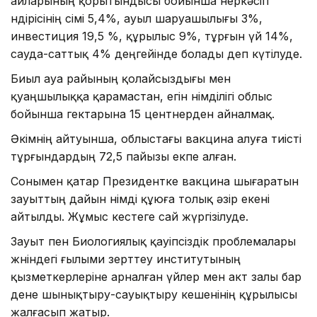
айларының қорытындысы бойынша өнеркәсіп
өндірісінің өсімі 5,4%, ауыл шаруашылығы 3%,
инвестиция 19,5 %, құрылыс 9%, тұрғын үй 14%,
сауда-саттық 4% деңгейінде болады деп күтілуде.
Биыл ауа райының қолайсыздығы мен
қуаңшылыққа қарамастан, егін өнімділігі облыс
бойынша гектарына 15 центнерден айналмақ.
Әкімнің айтуынша, облыстағы вакцина алуға тиісті
тұрғындардың 72,5 пайызы екпе алған.
Сонымен қатар Президентке вакцина шығаратын
зауыттың дайын өнімді құюға толық әзір екені
айтылды. Жұмыс кестеге сай жүргізілуде.
Зауыт пен Биологиялық қауіпсіздік проблемалары
жөніндегі ғылыми зерттеу институтының
қызметкерлеріне арналған үйлер мен акт залы бар
дене шынықтыру-сауықтыру кешенінің құрылысы
жалғасып жатыр.