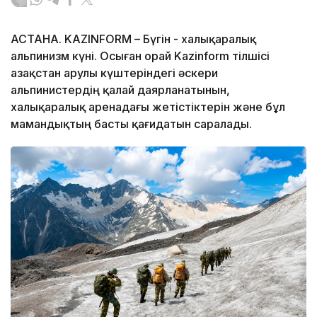
АСТАНА. KAZINFORM – Бүгін - халықаралық
альпинизм күні. Осыған орай Kazinform тілшісі
Қазақстан Қарулы күштеріндегі әскери
альпинистердің қалай даярланатынын,
халықаралық аренадағы жетістіктерін және бұл
мамандықтың басты қағидатын саралады.