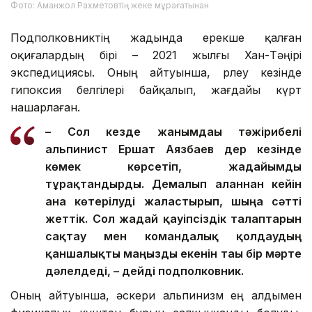
Фото: Аманжол Рахметовтің жеке мұрағатынан
Подполковниктің жадында ерекше қалған
оқиғалардың бірі – 2021 жылғы Хан-Тәңірі
экспедициясы. Оның айтуынша, өрлеу кезінде
гипоксия белгілері байқалып, жағдайы күрт
нашарлаған.
– Сол кезде жанымдағы тәжірибелі
альпинист Ершат Аязбаев дер кезінде
көмек көрсетіп, жағдайымды
тұрақтандырды. Демалып алғаннан кейін
ғана көтерілуді жалғастырып, шыңға сәтті
жеттік. Сол жағдай қауіпсіздік талаптарын
сақтау мен командалық қолдаудың
қаншалықты маңызды екенін тағы бір мәрте
дәлелдеді, – дейді подполковник.
Оның айтуынша, әскери альпинизм ең алдымен