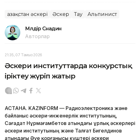
Қазақстан әскері
Әскер
Тау
Альпинист
Мөлдір Снадин
Авторлар
21:35, 07 Тамыз 2026
Әскери институттарда конкурстық
іріктеу жүріп жатыр
АСТАНА. KAZINFORM — Радиоэлектроника және
байланыс әскери-инженерлік институтының,
Сағадат Нұрмағамбетов атындағы Құрлық әскерлері
әскери институтының және Талғат Бигелдинов
атындағы Әуе қорғанысы күштері әскери