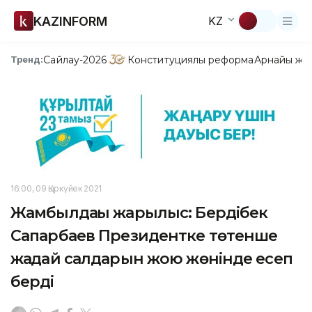
KAZINFORM
KZ
Сайлау-2026
Конституциялық реформа
Арнайы жо
Тренд:
16:00, 09 Қыркүйек 2021
Жамбылдағы жарылыс: Бердібек
Сапарбаев Президентке төтенше
жағдай салдарын жою жөнінде есеп
берді