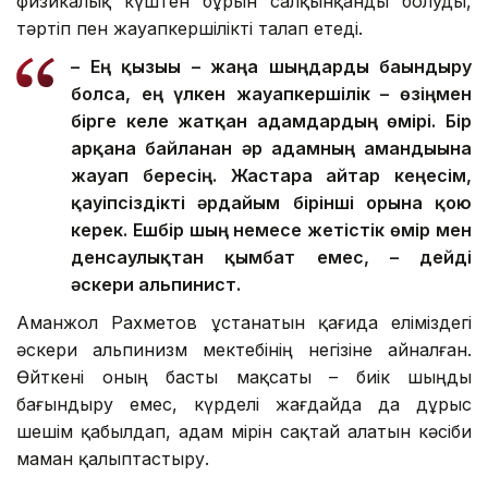
физикалық күштен бұрын салқынқанды болуды,
тәртіп пен жауапкершілікті талап етеді.
– Ең қызығы – жаңа шыңдарды бағындыру
болса, ең үлкен жауапкершілік – өзіңмен
бірге келе жатқан адамдардың өмірі. Бір
арқанға байланған әр адамның амандығына
жауап бересің. Жастарға айтар кеңесім,
қауіпсіздікті әрдайым бірінші орынға қою
керек. Ешбір шың немесе жетістік өмір мен
денсаулықтан қымбат емес, – дейді
әскери альпинист.
Аманжол Рахметов ұстанатын қағида еліміздегі
әскери альпинизм мектебінің негізіне айналған.
Өйткені оның басты мақсаты – биік шыңды
бағындыру емес, күрделі жағдайда да дұрыс
шешім қабылдап, адам өмірін сақтай алатын кәсіби
маман қалыптастыру.