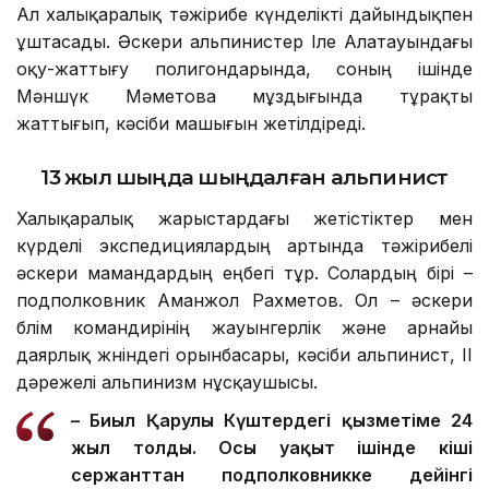
Ал халықаралық тәжірибе күнделікті дайындықпен
ұштасады. Әскери альпинистер Іле Алатауындағы
оқу-жаттығу полигондарында, соның ішінде
Мәншүк Мәметова мұздығында тұрақты
жаттығып, кәсіби машығын жетілдіреді.
13 жыл шыңда шыңдалған альпинист
Халықаралық жарыстардағы жетістіктер мен
күрделі экспедициялардың артында тәжірибелі
әскери мамандардың еңбегі тұр. Солардың бірі –
подполковник Аманжол Рахметов. Ол – әскери
бөлім командирінің жауынгерлік және арнайы
даярлық жөніндегі орынбасары, кәсіби альпинист, ІІ
дәрежелі альпинизм нұсқаушысы.
– Биыл Қарулы Күштердегі қызметіме 24
жыл толды. Осы уақыт ішінде кіші
сержанттан подполковникке дейінгі