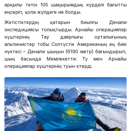
арқылы өтетін 105 шақырымдық күрделі бағытты
еңсеріп, қола жүлдеге ие болды.
Жетістіктердің қатарын биылғы Денали
экспедициясы толықтырды. Арнайы операциялар
күштерінің Тау даярлығы орталығының
альпинистер тобы Солтүстік Американың ең биік
нүктесі – Денали шыңын (6190 метр) бағындырып,
шың басында Мемлекеттік Ту мен Арнайы
операциялар күштерінің туын көтерді.