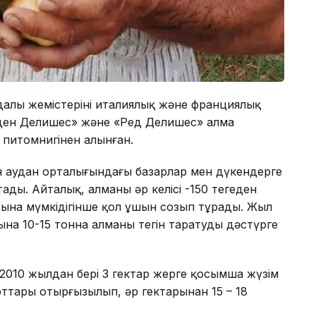
алы жемістерінің италиялық және франциялық
лден Делишес» және «Ред Делишес» алма
питомнигінен алынған.
н аудан орталығындағы базарлар мен дүкендерге
ады. Айталық, алманың әр келісі -150 теңгеден
рына мүмкідігінше қол ұшын созып тұрады. Жыл
на 10-15 тонна алманы тегін таратуды дәстүрге
2010 жылдан бері 3 гектар жерге қосымша жүзім
орттары отырғызылып, әр гектарынан 15 – 18