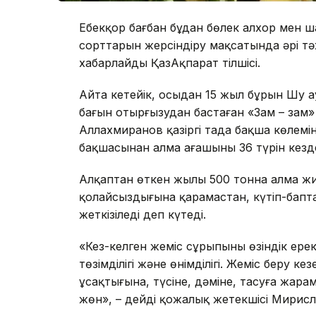
Еңбекқор бағбан бұдан бөлек алхор мен
сорттарын жерсіндіру мақсатында әрі тәжі
хабарлайды ҚазАқпарат тілшісі.
Айта кетейік, осыдан 15 жыл бұрын Шу 
бағын отырғызудан бастаған «Зам – зам
Аллахмиранов қазіргі таңда бақша көлемін
бақшасынан алма ағашының 36 түрін кезд
Алқаптан өткен жылы 500 тонна алма жи
қолайсыздығына қарамастан, күтіп-бапт
жеткізіледі деп күтеді.
«Кез-келген жеміс сұрыпының өзіндік ерек
төзімділігі және өнімділігі. Жеміс беру кез
ұсақтығына, түсіне, дәміне, тасуға жар
жөн», – дейді қожалық жетекшісі Мирис