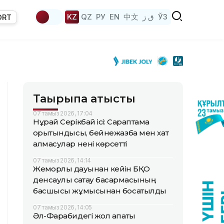
KZ
QZ
РУ
EN
中文
ق ز
ЎЗ
ORT
Тақырыпқа қатысты
07 тамыз 2026, 17:04
Нұрай Серікбай ісі: Сараптама
қорытындысы, бейнежазба мен хат
алмасулар нені көрсетті
07 тамыз 2026, 14:14
Жемқорлық дауынан кейін БҚО
денсаулық сақтау басқармасының
басшысы жұмысынан босатылды
07 тамыз 2026, 14:05
Әл-Фарабидегі жол апаты