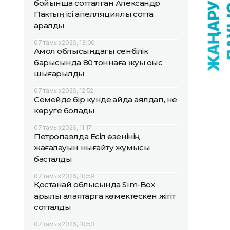
бойынша сотталған Александр
Пактың ісі апелляциялық сотта
қаралды
07 тамыз 2026, 13:00
Ақмол облысындағы сенбілік
барысында 80 тоннаға жуық қоқыс
шығарылды
07 тамыз 2026, 12:52
Семейде бір күнде қайда аялдап, не
көруге болады
07 тамыз 2026, 11:17
Петропавлда Есіл өзенінің
жағалауын нығайту жұмысы
басталды
07 тамыз 2026, 10:59
Қостанай облысында Sim-Box
арқылы алаяқтарға көмектескен жігіт
сотталды
07 тамыз 2026, 10:50