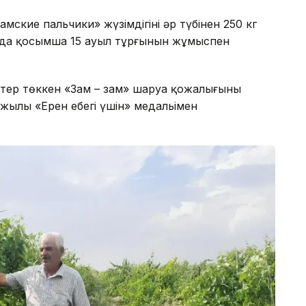
кие пальчики» жүзімдігінің әр түбінен 250 кг
 да қосымша 15 ауыл тұрғынын жұмыспен
 тер төккен «Зам – зам» шаруа қожалығының
ылы «Ерен еңбегі үшін» медальімен