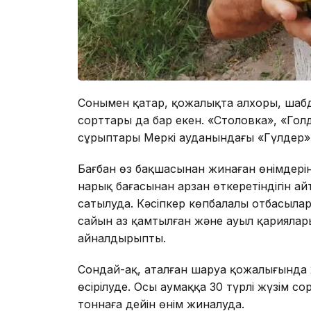
Сонымен қатар, қожалықта алхоры, шабд
сорттары да бар екен. «Столовка», «Го
сұрыптары Меркі ауданындағы «Гүлдер» 
Бағбан өз бақшасынан жинаған өнімдері
нарық бағасынан арзан өткеретіндігін айт
сатылуда. Кәсіпкер көпбалалы отбасыла
сайын аз қамтылған және ауыл қариялары
айналдырыпты.
Сондай-ақ, аталған шаруа қожалығында 
өсірілуде. Осы аумаққа 30 түрлі жүзім с
тоннаға дейін өнім жиналуда.