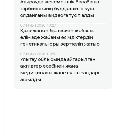
Атырауда жекеменшік балабақша
тәрбиешісінің бүлдіршінге күш
қолданғаны видеоға түсіп қалды
07 тамыз 2026, 10:27
Қазақ-жапон бірлескен жобасы:
елімізде жабайы өсімдіктердің
генетикалық қоры зерттеліп жатыр
07 тамыз 2026, 09:51
Ұлытау облысында қайтарылған
активтер есебінен жаңа
медициналық және су нысандары
ашылды