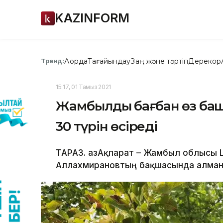
KAZINFORM
Ақорда
Тағайындау
Заң және тәртіп
Дерекқор
Тренд:
15:17, 01 Тамыз 2021
Жамбылдық бағбан өз бақ
30 түрін өсіреді
ТАРАЗ. ҚазАқпарат – Жамбыл облысы
Аллахмирановтың бақшасында алман