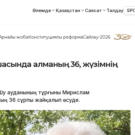
Әлемде
Қазақстан
Саясат
Талдау
SP
Арнайы жоба
Конституциялық реформа
Сайлау-2026
шасында алманың 36, жүзімнің
 Шу ауданының тұрғыны Мирислам
ың 36 сұрпы жайқалып өсуде.