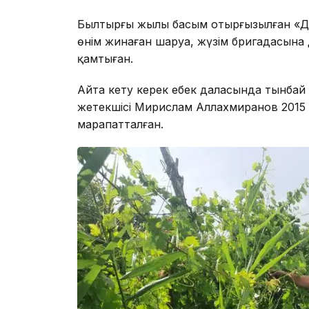
Былтырғы жылы басым отырғызылған «Дамс
өнім жинаған шаруа, жүзім бригадасына
қамтыған.
Айта кету керек еңбек даласында тынбай
жетекшісі Мирислам Аллахмиранов 2015 ж
марапатталған.