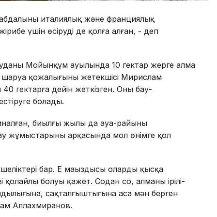
 шабдалының италиялық және франциялық
рибе үшін өсіруді де қолға алған, - деп
ауданы Мойынқұм ауылында 10 гектар жерге алма
» шаруа қожалығының жетекшісі Мирислам
 40 гектарға дейін жеткізген. Оның бау-
естіруге болады.
налған, биылғы жылы да ауа-райының
ау жұмыстарының арқасында мол өнімге қол
шеліктері бар. Ең маңыздысы олардың қысқа
еңі қолайлы болуы қажет. Содан соң, алманың ірілі-
амдылығына, сақталғыштығына аса мән берген
лам Аллахмиранов.