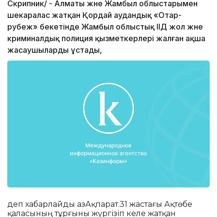
Скрипник/ - Алматы және Жамбыл облыстарымен
шекаралас жатқан Қордай аудандық «Отар-
рубеж» бекетінде Жамбыл облыстық ІІД жол және
криминалдық полиция қызметкерлері жалған ақша
жасаушыларды ұстады,
деп хабарлайды ҚазАқпарат.31 жастағы Ақтөбе
қаласының тұрғыны жүргізіп келе жатқан