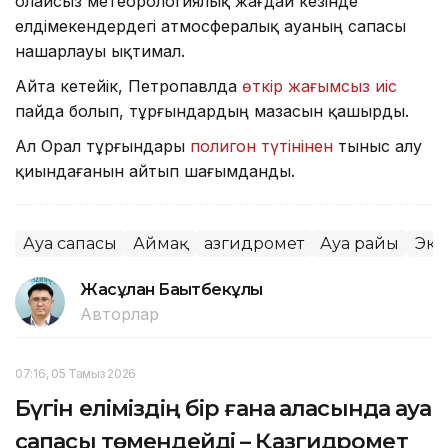
Қолайсыз метеорологиялық жағдай кезінде
елдімекендердегі атмосфералық ауаның сапасы
нашарлауы ықтимал.
Айта кетейік, Петропавлда
өткір жағымсыз иіс
пайда болып, тұрғындардың мазасын қашырды.
Ал Орал тұрғындары
полигон түтінінен
тыныс алу
қиындағанын айтып шағымданды.
Ауа сапасы
Аймақ
Қазгидромет
Ауа райы
Эко
Жасұлан Бақытбекұлы
Авторлар
07:16, 05 Тамыз 2026
Бүгін еліміздің бір ғана қаласында ауа
сапасы төмендейді – Қазгидромет