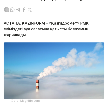
АСТАНА. KAZINFORM – «Қазгидромет» РМК
еліміздегі ауа сапасына қатысты болжамын
жариялады.
Фото: Magnific.com