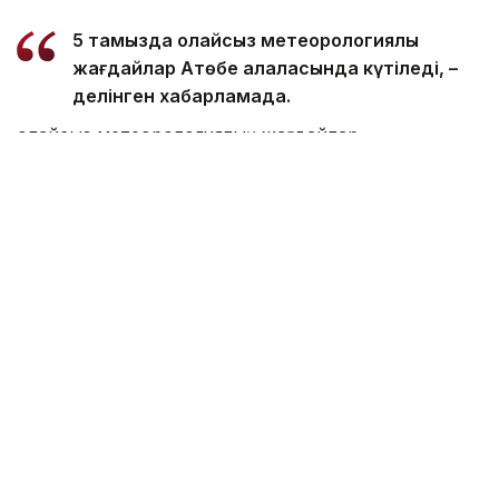
5 тамызда қолайсыз метеорологиялық
жағдайлар Ақтөбе қалаласында күтіледі, –
делінген хабарламада.
Қолайсыз метеорологиялық жағдайлар –
атмосфералық ауаның беткі қабатында зиянды
(ластаушы) заттардың шоғырлануына ықпал ететін
қысқамерзімді метеофакторлардың (тымық ауа
райы, жеңіл жел, тұман, инверсия) жиынтығы.
Қолайсыз метеорологиялық жағдай кезінде
елдімекендердегі атмосфералық ауаның сапасы
нашарлауы ықтимал.
Айта кетейік, Петропавлда
өткір жағымсыз иіс
пайда болып, тұрғындардың мазасын қашырды.
Ал Орал тұрғындары
полигон түтінінен
тыныс алу
қиындағанын айтып шағымданды.