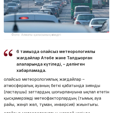
Фото: Алматы қаласының әкімдігі
6 тамызда қолайсыз метеорологиялық
жағдайлар Ақтөбе және Талдықорған
қалаларында күтіледі, – делінген
хабарламада.
Қолайсыз метеорологиялық жағдайлар –
атмосфералық ауаның беткі қабатында зиянды
(ластаушы) заттардың шоғырлануына ықпал ететін
қысқамерзімді метеофакторлардың (тымық ауа
райы, жеңіл жел, тұман, инверсия) жиынтығы.