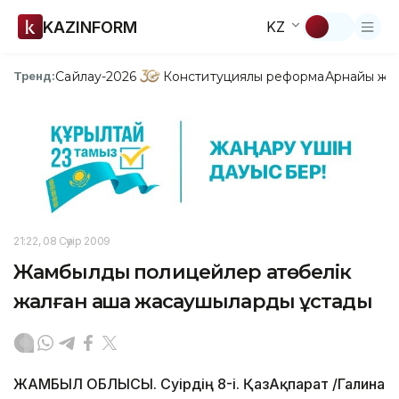
KAZINFORM
KZ
Сайлау-2026
Конституциялық реформа
Арнайы жо
Тренд:
21:22, 08 Сәуір 2009
Жамбылдық полицейлер ақтөбелік
жалған ақша жасаушыларды ұстады
ЖАМБЫЛ ОБЛЫСЫ. Сәуірдің 8-і. ҚазАқпарат /Галина