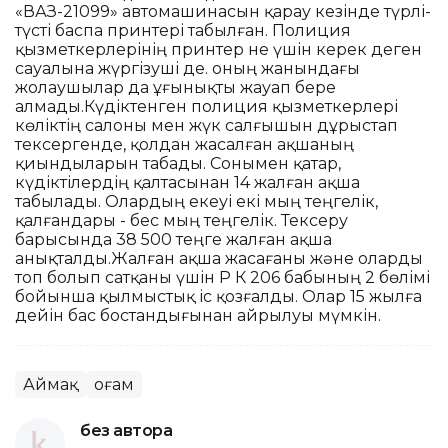
«ВАЗ-21099» автомашинасын қарау кезінде түрлі-
түсті баспа принтері табылған. Полиция
қызметкерлерінің принтер не үшін керек деген
сауалына жүргізуші де. оның жанындағы
жолаушылар да ұғынықты жауап бере
алмады.Күдіктенген полиция қызметкерлері
көліктің салоны мен жүк салғышын дұрыстап
тексергенде, қолдан жасалған ақшаның
қиындыларын табады. Сонымен қатар,
күдіктілердің қалтасынан 14 жалған ақша
табылады. Олардың екеуі екі мың теңгелік,
қалғандары - бес мың теңгелік. Тексеру
барысында 38 500 теңге жалған ақша
анықталды.Жалған ақша жасағаны және оларды
топ болып сатқаны үшін ҚР ҚК 206 бабының 2 бөлімі
бойынша қылмыстық іс қозғалды. Олар 15 жылға
дейін бас бостандығынан айрылуы мүмкін.
Аймақ
Қоғам
без автора