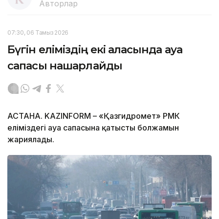
Авторлар
07:30, 06 Тамыз 2026
Бүгін еліміздің екі қаласында ауа
сапасы нашарлайды
АСТАНА. KAZINFORM – «Қазгидромет» РМК
еліміздегі ауа сапасына қатысты болжамын
жариялады.