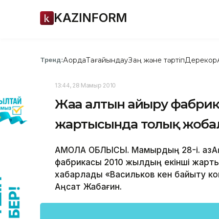
KAZINFORM
Ақорда
Тағайындау
Заң және тәртіп
Дерекқор
Тренд:
13:44, 28 Мамыр 2010
Жаңа алтын айыру фабрик
жартысында толық жоба
АҚМОЛА ОБЛЫСЫ. Мамырдың 28-і. ҚазА
фабрикасы 2010 жылдың екінші жарт
хабарлады «Васильков кен байыту ком
Аңсат Жабағин.