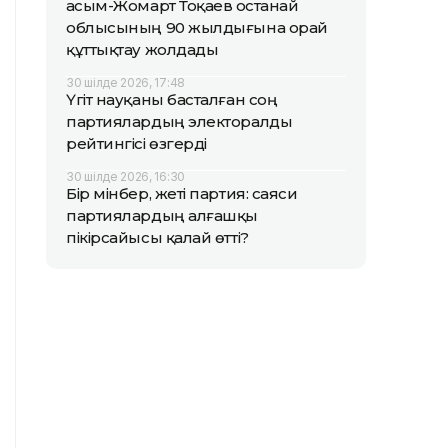
Қасым-Жомарт Тоқаев Қостанай
облысының 90 жылдығына орай
құттықтау жолдады
30 шілде 2026, 17:48
Үгіт науқаны басталған соң
партиялардың электоралды
рейтингісі өзгерді
30 шілде 2026, 16:30
Бір мінбер, жеті партия: саяси
партиялардың алғашқы
пікірсайысы қалай өтті?