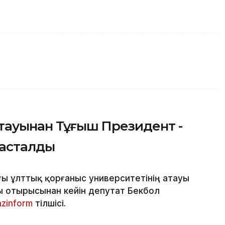
тауынан Тұңғыш Президент -
тасталды
ғы ұлттық қорғаныс университетінің атауы
ы отырысынан кейін депутат Бекбол
azinform
тілшісі.