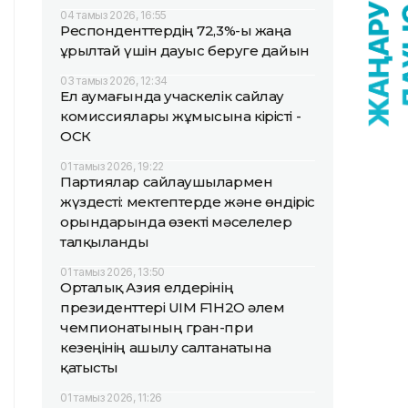
04 тамыз 2026, 16:55
Респонденттердің 72,3%-ы жаңа
Құрылтай үшін дауыс беруге дайын
03 тамыз 2026, 12:34
Ел аумағында учаскелік сайлау
комиссиялары жұмысына кірісті -
ОСК
01 тамыз 2026, 19:22
Партиялар сайлаушылармен
жүздесті: мектептерде және өндіріс
орындарында өзекті мәселелер
талқыланды
01 тамыз 2026, 13:50
Орталық Азия елдерінің
президенттері UIM F1H2O әлем
чемпионатының гран-при
кезеңінің ашылу салтанатына
қатысты
01 тамыз 2026, 11:26