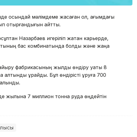
інде осындай мәлімдеме жасаған ол, ағымдағы
ып отырғандығын айтты.
ұрсұлтан Назарбаев игеріліп жатқан карьерде,
натының бас комбинатында болды және жаңа
айыру фабрикасының жылдық өндіру қуаты 8
 алтынды құрайды. Бұл өндірісті құруға 700
салынды.
де жылына 7 миллион тонна руда өңдейтін
блысы