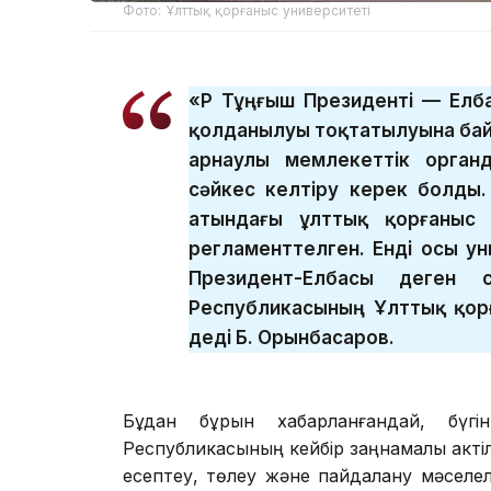
Фото: Ұлттық қорғаныс университеті
«ҚР Тұңғыш Президенті — Ел
қолданылуы тоқтатылуына бай
арнаулы мемлекеттік орган
сәйкес келтіру керек болды.
атындағы ұлттық қорғаныс 
регламенттелген. Енді осы ун
Президент-Елбасы деген с
Республикасының Ұлттық қор
деді Б. Орынбасаров.
Бұдан бұрын хабарланғандай, бүг
Республикасының кейбір заңнамалық актіл
есептеу, төлеу және пайдалану мәселел