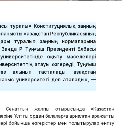
басы туралы» Конституциялық заңның
ланысты «Қазақстан Республикасының
дары туралы» заңның нормаларына
 Заңда ҚР Тұңғыш Президенті-Елбасы
университетінде оқыту мәселелері
иверситеттің атауы өзгереді, Тұңғыш
өз алынып тасталады. Қазақстан
ғаныс университеті деп аталады», —
ін Сенаттың жалпы отырысында «Қазақстан
еріне Ұлттық қордан балаларға арналған қаражатты
ері бойынша өзгерістер мен толықтырулар енгізу