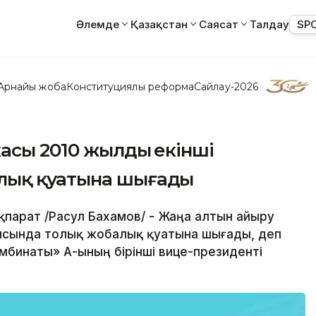
Әлемде
Қазақстан
Саясат
Талдау
SP
Арнайы жоба
Конституциялық реформа
Сайлау-2026
асы 2010 жылдың екінші
лық қуатына шығады
қпарат /Расул Бахамов/ - Жаңа алтын айыру
ысында толық жобалық қуатына шығады, деп
бинаты» АҚ-ының бірінші вице-президенті