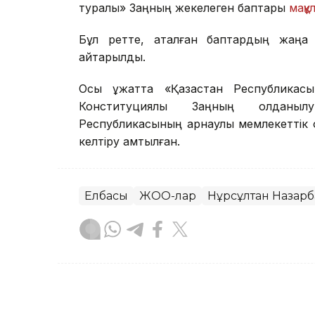
туралы» Заңның жекелеген баптары
мақұ
Бұл ретте, аталған баптардың жаңа 
қайтарылды.
Осы құжатта «Қазақстан Республика
Конституциялық Заңның қолданыл
Республикасының арнаулы мемлекеттік
келтіру қамтылған.
Елбасы
ЖОО-лар
Нұрсұлтан Назарб
Руслан Ғаббасов
Авторлар