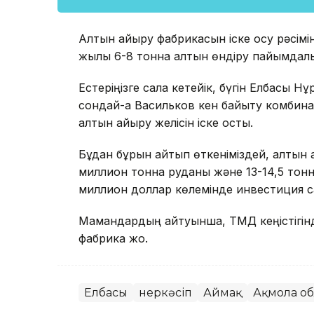
Алтын айыру фабрикасын іске қосу рәсім
жылы 6-8 тонна алтын өндіру пайымдал
Естеріңізге сала кетейік, бүгін Елбасы Н
сондай-ақ Васильков кен байыту комби
алтын айыру желісін іске қосты.
Бұдан бұрын айтып өткеніміздей, алтын 
миллион тонна руданы және 13-14,5 тонна
миллион доллар көлемінде инвестиция 
Мамандардың айтуынша, ТМД кеңістігін
фабрика жоқ.
Елбасы
Өнеркәсіп
Аймақ
Ақмола о