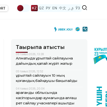
KZ
QZ
РУ
EN
中文
ق ز
ЎЗ
ORT
Тақырыпқа қатысты
06 тамыз 2026, 13:28
Алматыда Құрылтай сайлауына
дайындық қалай жүріп жатыр
05 тамыз 2026, 12:52
Құрылтай сайлауын 10 мың
қоғамдық байқаушы бақылайды
04 тамыз 2026, 20:04
Қарағанды облысында
кәсіпорындар аумағында алғаш
рет сайлау учаскелері ашылды