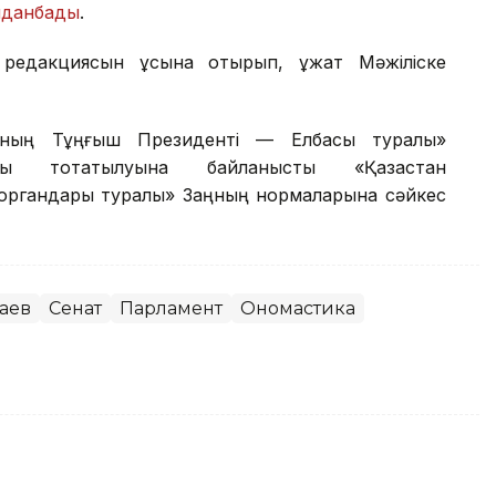
лданбады
.
редакциясын ұсына отырып, құжат Мәжіліске
сының Тұңғыш Президенті — Елбасы туралы»
уы тоқтатылуына байланысты «Қазақстан
 органдары туралы» Заңның нормаларына сәйкес
аев
Сенат
Парламент
Ономастика