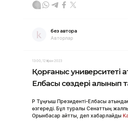
без автора
Авторлар
13:00, 12 Қазан 2023
Қорғаныс университеті а
Елбасы сөздері алынып 
ҚР Тұңғыш Президенті-Елбасы атында
өзгереді. Бұл туралы Сенаттың жалп
Орынбасар айтты, деп хабарлайды
K