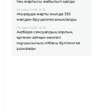
тең жартысы жабылып қалды
06 тамыз 2026, 14:15
Атырауда жарты жылда 335
малдан бруцеллез анықталды
06 тамыз 2026, 14:06
Ақтөбеде сексуалдық зорлық
көргенін айтқан мектеп
оқушысының отбасы буллингке
ұшырады