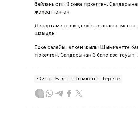
байланысты 9 оқиға тіркелген. Салдарына
жарақаттанған.
Департамент өкілдері ата-аналар мен за
шақырды.
Еске салайық, өткен жылы Шымкентте бал
тіркелген. Салдарынан 3 бала қаза тауып, 
Оқиға
Бала
Шымкент
Терезе
Сәбит Тастанбек
Авторлар