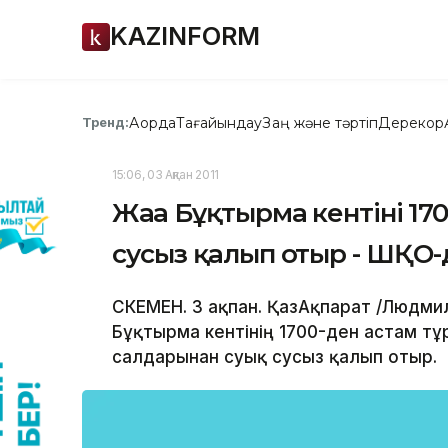
KAZINFORM
Ақорда
Тағайындау
Заң және тәртіп
Дерекқор
Тренд:
15:06, 03 Ақпан 2011
Жаңа Бұқтырма кентінің 1
сусыз қалып отыр - ШҚО-
ӨСКЕМЕН. 3 ақпан. ҚазАқпарат /Людм
Бұқтырма кентінің 1700-ден астам т
салдарынан суық сусыз қалып отыр.