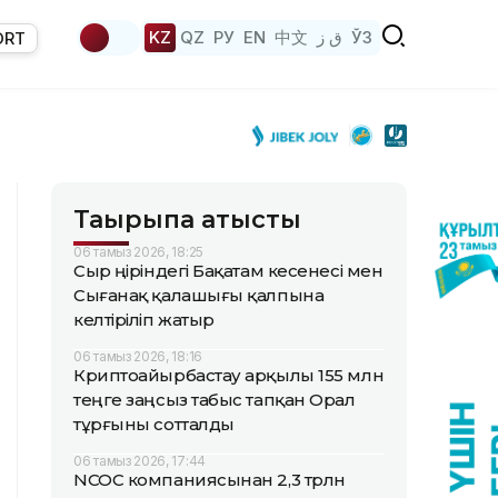
KZ
QZ
РУ
EN
中文
ق ز
ЎЗ
ORT
Тақырыпқа қатысты
06 тамыз 2026, 18:25
Сыр өңіріндегі Бақатам кесенесі мен
Сығанақ қалашығы қалпына
келтіріліп жатыр
06 тамыз 2026, 18:16
Криптоайырбастау арқылы 155 млн
теңге заңсыз табыс тапқан Орал
тұрғыны сотталды
06 тамыз 2026, 17:44
NCOC компаниясынан 2,3 трлн