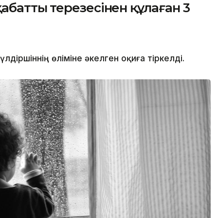
аттың терезесінен құлаған 3
іршіннің өліміне әкелген оқиға тіркелді.