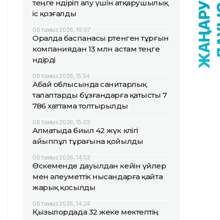
теңге өндіріп алу үшін атқарушылық
іс қозғалды
06 тамыз 2026, 16:07
Оралда баспанасы өртенген тұрғын
компаниядан 13 млн астам теңге
өндірді
06 тамыз 2026, 15:54
Абай облысында санитарлық
талаптарды бұзғандарға қатысты 7
786 хаттама толтырылды
06 тамыз 2026, 15:03
Алматыда биыл 42 жүк көлігі
айыппұл тұрағына қойылды
06 тамыз 2026, 14:53
Өскеменде дауылдан кейін үйлер
мен әлеуметтік нысандарға қайта
жарық қосылды
06 тамыз 2026, 14:24
Қызылордада 32 жеке мектептің