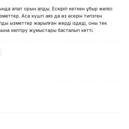
нда апат орын алды. Ескіріп кеткен құбыр желісі
меттер. Аса күшті аяз да өз әсерін тигізген
лдық қызметтер жарылған жерді іздеді, оны тек
лпына келтіру жұмыстары басталып кетті.