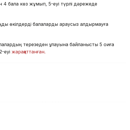
н 4 бала көз жұмып, 5-еуі түрлі дәрежеде
ңды өкілдерді балаларды қараусыз қалдырмауға
алардың терезеден құлауына байланысты 5 оқиға
2-еуі
жарақаттанған.