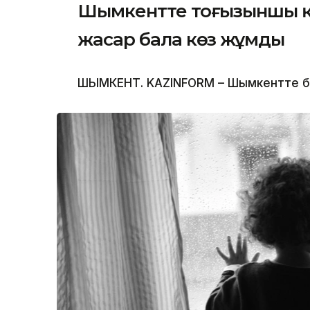
Шымкентте тоғызыншы қаб
жасар бала көз жұмды
ШЫМКЕНТ. KAZINFORM – Шымкентте бүлд