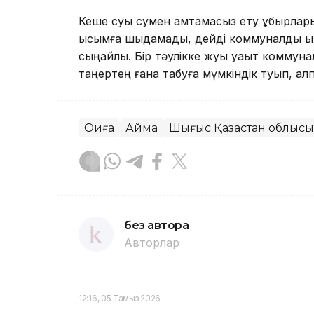
Кеше суық сумен қамтамасыз ету құбырлары
қысымға шыдамады, дейді коммуналдық қыз
сыңайлы. Бір тәулікке жуық уақыт коммуна
таңертең ғана табуға мүмкіндік туып, қа
Оқиға
Аймақ
Шығыс Қазақстан облысы
без автора
Авторлар
12:16, 05 Тамыз 2026