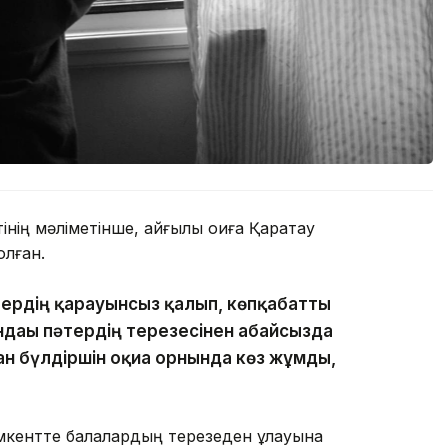
ің мәліметінше, қайғылы оқиға Қаратау
лған.
тердің қарауынсыз қалып, көпқабатты
ндағы пәтердің терезесінен абайсызда
ан бүлдіршін оқиға орнында көз жұмды,
ентте балалардың терезеден құлауына