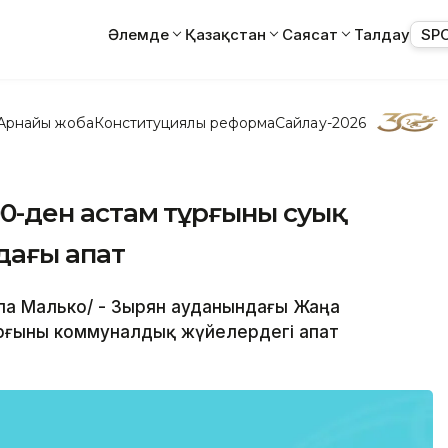
Әлемде
Қазақстан
Саясат
Талдау
SP
Арнайы жоба
Конституциялық реформа
Сайлау-2026
700-ден астам тұрғыны суық
дағы апат
ила Малько/ - Зырян ауданындағы Жаңа
ұрғыны коммуналдық жүйелердегі апат