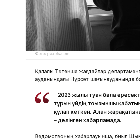
Фото: pexels.com
Қалалық Төтенше жағдайлар департаментін
ауданындағы Нұрсәт шағынауданында бо
– 2023 жылы туған бала ересек
тұрғын үйдің тоғызыншы қабаты
құлап кеткен. Алған жарақатын
– делінген хабарламада.
Ведомствоның хабарлауынша, биыл Шымк