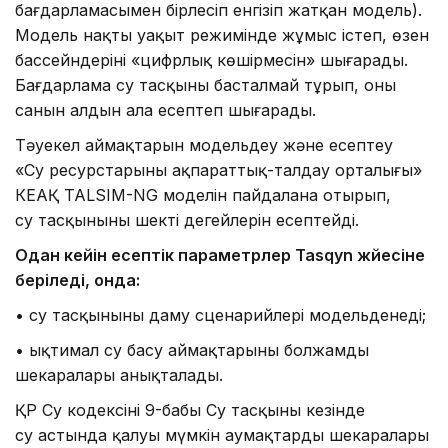
бағдарламасымен бірлесіп енгізіп жатқан модель).
Модель нақты уақыт режимінде жұмыс істеп, өзен
бассейндерінің «цифрлық көшірмесін» шығарады.
Бағдарлама су тасқыны басталмай тұрып, оның
санын алдын ала есептеп шығарады.
Тәуекел аймақтарын модельдеу және есептеу
«Су ресурстарының ақпараттық-талдау орталығы»
КЕАҚ TALSIM-NG моделін пайдалана отырып,
су тасқынының шекті деңгейлерін есептейді.
Одан кейін есептік параметрлер Tasqyn жүйесіне
беріледі, онда:
• су тасқынының даму сценарийлері модельденеді;
• ықтимал су басу аймақтарының болжамды
шекаралары анықталады.
ҚР Су кодексінің 9-бабы Су тасқыны кезінде
су астында қалуы мүмкін аумақтардың шекаралары