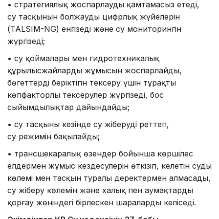
• стратегиялық жоспарлауды қамтамасыз етеді,
су тасқынын болжаудың цифрлық жүйелерін
(TALSIM-NG) енгізеді және су мониторингін
жүргізеді;
• су қоймалары мен гидротехникалық
құрылысжайлардың жұмысын жоспарлайды,
бөгеттердің беріктігін тексеру үшін тұрақты
көпфакторлы тексерулер жүргізеді, бос
сыйымдылықтар дайындайды;
• су тасқыны кезінде су жіберуді реттеп,
су режимін бақылайды;
• трансшекаралық өзендер бойынша көршілес
елдермен жұмыс кездесулерін өткізіп, келетін судың
көлемі мен тасқын туралы деректермен алмасады,
су жіберу көлемін және халық пен аумақтарды
қорғау жөніндегі бірлескен шараларды келіседі.