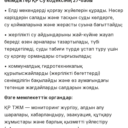
Әкімдіктер ҚР Су кодексінің 27-бабы
• Елді мекендерді қорғау жүйелерін құрады. Нөсер
кәріздерін салады және тасқын суды көлдерге,
су қоймаларына және жерасты суына бағыттайды;
• жергілікті су айдындарының жай-күйіне жауап
береді: өзен арналары тазартылады, түбі
тереңдетіледі, суды табиғи түрде ұстап тұру үшін
су қорғау ормандары отырғызылады;
• коммуналдық гидротехникалық
құрылысжайлардың (жергілікті бөгеттердің)
сенімділігін бақылайды және өз аумағындағы
төтенше жағдайлардың салдарын жояды.
Өзге мемлекеттік органдар:
ҚР ТЖМ — мониторинг жүргізу, алдын алу
шаралары, хабарландыру, эвакуация, құтқару
жұмыстары және барлық қызметті үйлестіру