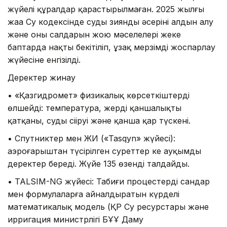
жүйелі құралдар қарастырылмаған. 2025 жылғы
жаңа Су кодексінде судың зиянды әсерінің алдын алу
және оның салдарын жою мәселелері жеке
баптарда нақты бекітіліп, ұзақ мерзімді жоспарлау
жүйесіне енгізілді.
Деректер жинау
• «Қазгидромет» физикалық көрсеткіштерді
өлшейді: температура, жердің қаншалықты
қатқаны, суды сіңіруі және қанша қар түскені.
• Спутниктер мен ЖИ («Tasqyn» жүйесі):
аэроғарыштан түсірілген суреттер кең ауқымды
деректер береді. Жүйе 135 өзенді талдайды.
• TALSIM-NG жүйесі: Табиғи процестерді сандар
мен формулаларға айналдыратын күрделі
математикалық модель (ҚР Су ресурстары және
ирригация министрлігі БҰҰ Даму