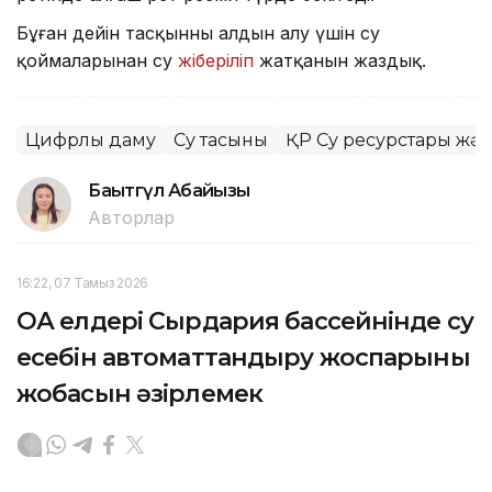
Бұған дейін тасқынның алдын алу үшін су
қоймаларынан су
жіберіліп
жатқанын жаздық.
Цифрлық даму
Су тасқыны
ҚР Су ресурстары жә
Бақытгүл Абайқызы
Авторлар
16:22, 07 Тамыз 2026
ОА елдері Сырдария бассейнінде су
есебін автоматтандыру жоспарының
жобасын әзірлемек