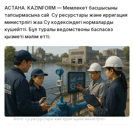
АСТАНА. KAZINFORM — Мемлекет басшысының
тапсырмасына сай Су ресурстары және ирригация
министрлігі жаңа Су кодексіндегі нормаларды
күшейтті. Бұл туралы ведомствоның баспасөз
қызметі мәлім етті.
Фото: Cу ресурстары және ирригацияя министрлігі