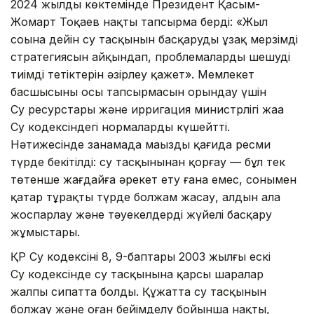
2024 жылдың көктемінде Президент Қасым-
Жомарт Тоқаев нақты тапсырма берді: «Жыл
соңына дейін су тасқынын басқарудың ұзақ мерзімді
стратегиясын айқындап, проблемаларды шешудің
тиімді тетіктерін әзірлеу қажет». Мемлекет
басшысының осы тапсырмасын орындау үшін
Су ресурстары және ирригация министрлігі жаңа
Су кодексіндегі нормаларды күшейтті.
Нәтижесінде заңнамада маңызды қағида ресми
түрде бекітілді: су тасқынынан қорғау — бұл тек
төтенше жағдайға әрекет ету ғана емес, сонымен
қатар тұрақты түрде болжам жасау, алдын ала
жоспарлау және тәуекелдерді жүйелі басқару
жұмыстары.
ҚР Су кодексінің 8, 9-баптары 2003 жылғы ескі
Су кодексінде су тасқынына қарсы шаралар
жалпы сипатта болды. Құжатта су тасқынын
болжау және оған бейімделу бойынша нақты,