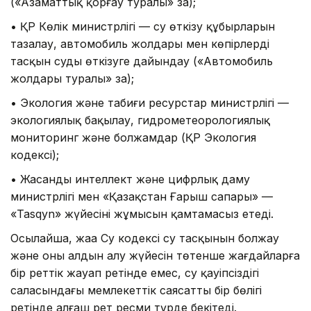
(«Азаматтық қорғау туралы» заң);
• ҚР Көлік министрлігі — су өткізу құбырларын
тазалау, автомобиль жолдары мен көпірлерді
тасқын суды өткізуге дайындау («Автомобиль
жолдары туралы» заң);
• Экология және табиғи ресурстар министрлігі —
экологиялық бақылау, гидрометеорологиялық
мониторинг және болжамдар (ҚР Экология
кодексі);
• Жасанды интеллект және цифрлық даму
министрлігі мен «Қазақстан Ғарыш сапары» —
«Tasqyn» жүйесінің жұмысын қамтамасыз етеді.
Осылайша, жаңа Су кодексі су тасқынын болжау
және оның алдын алу жүйесін төтенше жағдайларға
бір реттік жауап ретінде емес, су қауіпсіздігі
саласындағы мемлекеттік саясаттың бір бөлігі
ретінде алғаш рет ресми түрде бекітеді.