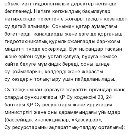
объективті гидрологиялық деректер негізінде
белгіленеді. Негізге көпжылдық бақылаулар
нәтижесінде тіркелген ең жоғары тасқын кезеңіндегі
су деңгейі алынады. Сонымен қатар аумақтағы
бөгеттердің, каналдардың және өзге де қорғаныш
гидротехникалық құрылысжайлардың бар-жоғы
міндетті түрде ескеріледі. Бұл нысандар тасқын
және еріген суды ұстап қалуға, бұруға немесе
қайта бөлуге мүмкіндік береді, соның ішінде
су қоймаларын, көлдерді және жерасты
су көздерін толықтыру үшін пайдаланылады.
Су тасқынынан қорғауға жауапты органдар және
олардың функциялары ҚР Су кодексінің 23, 24-
баптары ҚР Су ресурстары және ирригация
министрлігі және оның қарамағындағы ұйымдар
(бассейндік инспекциялар, «Қазсушар»,
Су ресурстарының ақпараттық-талдау орталығы):