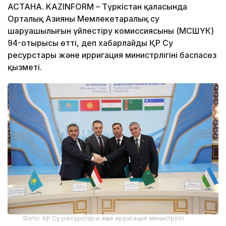
АСТАНА. KAZINFORM – Түркістан қаласында
Орталық Азияның Мемлекетаралық су
шаруашылығын үйлестіру комиссиясының (МСШҮК)
94-отырысы өтті, деп хабарлайды ҚР Су
ресурстары және ирригация министрлігінің баспасөз
қызметі.
Фото: ҚР Су ресурстары және ирригация министрлігі