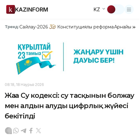
KAZINFORM
KZ
Сайлау-2026
Конституциялық реформа
Арнайы жо
Тренд:
08:18, 18 Наурыз 2026
Жаңа Су кодексі: су тасқынын болжау
мен алдын алудың цифрлық жүйесі
бекітілді