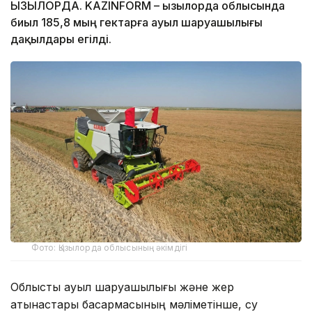
ҚЫЗЫЛОРДА. KAZINFORM – Қызылорда облысында
биыл 185,8 мың гектарға ауыл шаруашылығы
дақылдары егілді.
Фото: Қызылорда облысының әкімдігі
Облыстық ауыл шаруашылығы және жер
қатынастары басқармасының мәліметінше, су