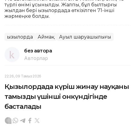
түрлі өнімі ұсынылды. Жалпы, бұл былтырғы
жылдан бері Қызылордада өткізілген 71-інші
жәрмеңке болды.
Қызылорда
Аймақ
Ауыл шаруашылығы
без автора
Авторлар
22:26, 09 Тамыз 2026
Қызылордада күріш жинау науқаны
тамыздың үшінші онкүндігінде
басталады