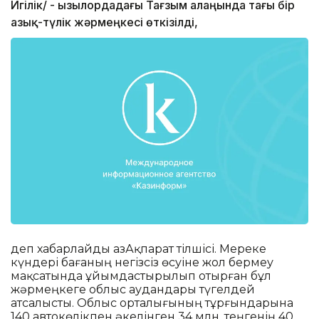
Игілік/ - Қызылордадағы Тағзым алаңында тағы бір
азық-түлік жәрмеңкесі өткізілді,
деп хабарлайды ҚазАқпарат тілшісі. Мереке
күндері бағаның негізсіз өсуіне жол бермеу
мақсатында ұйымдастырылып отырған бұл
жәрмеңкеге облыс аудандары түгелдей
атсалысты. Облыс орталығының тұрғындарына
140 автокөлікпен әкелінген 34 млн. теңгенің 40