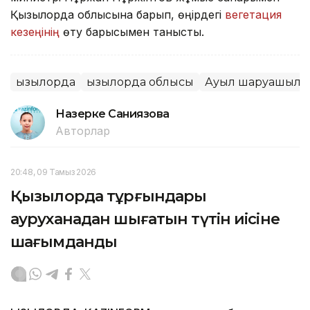
Қызылорда облысына барып, өңірдегі
вегетация
кезеңінің
өту барысымен танысты.
Қызылорда
Қызылорда облысы
Ауыл шаруашылы
Назерке Саниязова
Авторлар
20:48, 09 Тамыз 2026
Қызылорда тұрғындары
ауруханадан шығатын түтін иісіне
шағымданды