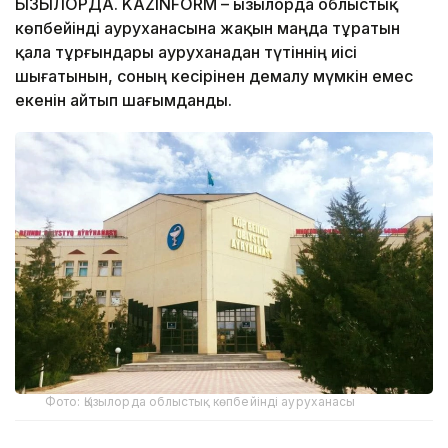
ҚЫЗЫЛОРДА. KAZINFORM – Қызылорда облыстық
көпбейінді ауруханасына жақын маңда тұратын
қала тұрғындары ауруханадан түтіннің иісі
шығатынын, соның кесірінен демалу мүмкін емес
екенін айтып шағымданды.
Фото: Қызылорда облыстық көпбейінді ауруханасы