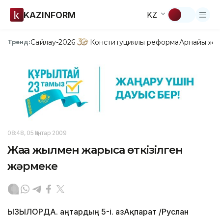
KAZINFORM
KZ
Сайлау-2026
Конституциялық реформа
Арнайы жо
Тренд:
08:48, 05 Қаңтар 2009
Жаңа жылмен жарыса өткізілген
жәрмеңке
ҚЫЗЫЛОРДА. Қаңтардың 5-і. ҚазАқпарат /Руслан