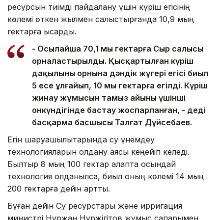
ресурсын тиімді пайдалану үшін күріш егісінің
көлемі өткен жылмен салыстырғанда 10,9 мың
гектарға қысқарды.
- Осылайша 70,1 мың гектарға Сыр салысы
орналастырылды. Қысқартылған күріш
дақылының орнына дәндік жүгері егісі биыл
5 есе ұлғайып, 10 мың гектарға егілді. Күріш
жинау жұмысын тамыз айының үшінші
онкүндігінде бастау жоспарланған, - деді
басқарма басшысы Талғат Дүйсебаев.
Егін шаруашылықтарында су үнемдеу
технологияларын қолдану аясы кеңейіп келеді.
Былтыр 8 мың 100 гектар алқапта осындай
технология қолданылса, биыл оның көлемі 14 мың
200 гектарға дейін артты.
Бұған дейін Су ресурстары және ирригация
министрі Нұржан Нұржігітов жұмыс сапарымен