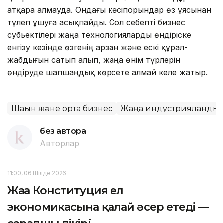
атқара алмауда. Ондағы кәсіпорындар өз ұясынан
түлеп ұшуға асықпайды. Сол себепті бизнес
субьектілері жаңа технологияларды өндіріске
енгізу кезінде өзгенің арзан және ескі құрал-
жабдығын сатып алып, жаңа өнім түрлерін
өндіруде шапшаңдық көрсете алмай келе жатыр.
Шағын және орта бизнес
Жаңа индустрияланды
без автора
Авторлар
11:00, 06 Шілде 2026
Жаңа Конституция ел
экономикасына қалай әсер етеді —