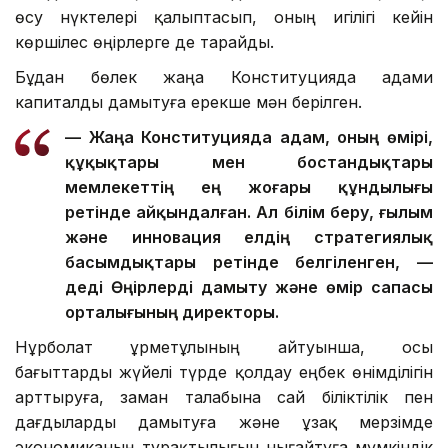
өсу нүктелері қалыптасып, оның игілігі кейін
көршілес өңірлерге де тарайды.
Бұдан бөлек жаңа Конституцияда адами
капиталды дамытуға ерекше мән берілген.
— Жаңа Конституцияда адам, оның өмірі,
құқықтары мен бостандықтары
мемлекеттің ең жоғары құндылығы
ретінде айқындалған. Ал білім беру, ғылым
және инновация елдің стратегиялық
басымдықтары ретінде белгіленген, —
деді Өңірлерді дамыту және өмір сапасы
орталығының директоры.
Нұрболат Құрметұлының айтуынша, осы
бағыттарды жүйелі түрде қолдау еңбек өнімділігін
арттыруға, заман талабына сай біліктілік пен
дағдыларды дамытуға және ұзақ мерзімде
экономиканың тұрақтылығын нығайтуға мүмкіндік