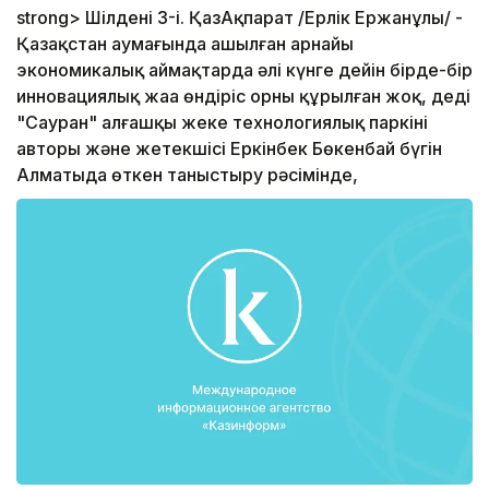
strong> Шілденің 3-і. ҚазАқпарат /Ерлік Ержанұлы/ -
Қазақстан аумағында ашылған арнайы
экономикалық аймақтарда әлі күнге дейін бірде-бір
инновациялық жаңа өндіріс орны құрылған жоқ, деді
"Сауран" алғашқы жеке технологиялық паркінің
авторы және жетекшісі Еркінбек Бөкенбай бүгін
Алматыда өткен таныстыру рәсімінде,