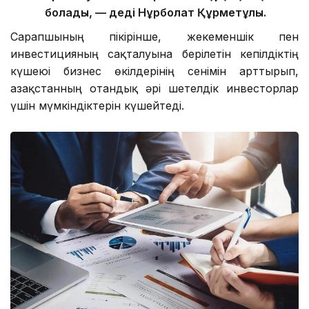
болады, — деді Нұрболат Құрметұлы.
Сарапшының пікірінше, жекеменшік пен
инвестицияның сақталуына берілетін кепілдіктің
күшеюі бизнес өкілдерінің сенімін арттырып,
Қазақстанның отандық әрі шетелдік инвесторлар
үшін мүмкіндіктерін күшейтеді.