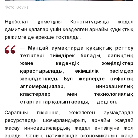
Фото: Gov.kz
Нұрболат Құрметұлы Конституцияда жедел
дамитын қалалар үшін көзделген арнайы құқықтық
режимге де ерекше тоқталды.
— Мұндай аумақтарда құқықтық реттеу
тетіктері тиімдірек болады, салықтық
және кедендік жеңілдіктер
қарастырылады, әкімшілік рәсімдер
жеңілдетіледі. Бұл жерлерде цифрлық
агломерациялар, инновациялық
кластерлер мен технологиялық
стартаптар қалыптасады, — деді ол.
Сарапшы пікірінше, жекелеген аумақтарда
ресурстарды шоғырландырып, арнайы жағдай
жасау инновациялардың жедел енгізілуіне жол
ашады. Соның нәтижесінде экономиканың жаңа