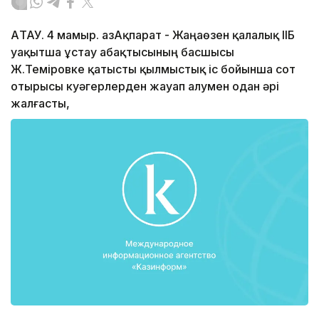
АҚТАУ. 4 мамыр. ҚазАқпарат - Жаңаөзен қалалық ІІБ
уақытша ұстау абақтысының басшысы
Ж.Теміровке қатысты қылмыстық іс бойынша сот
отырысы куәгерлерден жауап алумен одан әрі
жалғасты,