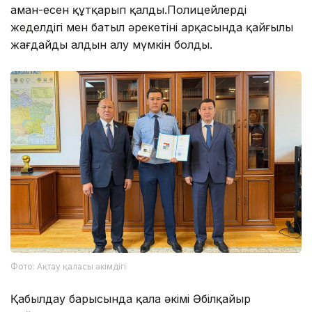
аман-есен құтқарып қалды.Полицейлердің
жеделдігі мен батыл әрекетінің арқасында қайғылы
жағдайдың алдын алу мүмкін болды.
Фото: Ақтау қаласы әкімдігі
Қабылдау барысында қала әкімі Әбілқайыр