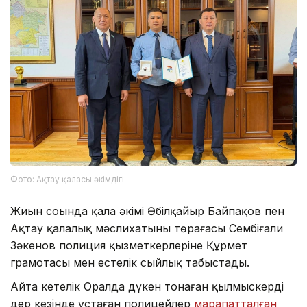
Фото: Ақтау қаласы әкімдігі
Жиын соңында қала әкімі Әбілқайыр Байпақов пен
Ақтау қалалық мәслихатының төрағасы Сембіғали
Зәкенов полиция қызметкерлеріне Құрмет
грамотасы мен естелік сыйлық табыстады.
Айта кетелік Оралда дүкен тонаған қылмыскерді
дер кезінде ұстаған полицейлер
марапатталған