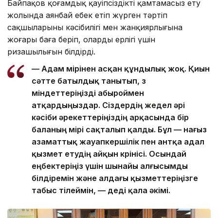
Байпақов қоғамдық қауіпсіздікті қамтамасыз ету
жолында аянбай еңбек етіп жүрген тәртіп
сақшыларының кәсібилігі мен жанқиярлығына
жоғары баға беріп, олардың ерлігі үшін
ризашылығын білдірді.
— Адам өмірінен асқан құндылық жоқ. Қиын
сәтте батылдық танытып, өз
міндеттеріңізді абыроймен
атқардыңыздар. Сіздердің жедел әрі
кәсіби әрекеттеріңіздің арқасында бір
баланың өмірі сақталып қалды. Бұл — нағыз
азаматтық жауапкершілік пен антқа адал
қызмет етудің айқын көрінісі. Осындай
еңбектеріңіз үшін шынайы алғысымды
білдіремін және алдағы қызметтеріңізге
табыс тілеймін, — деді қала әкімі.