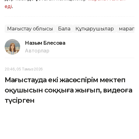
еді
.
Маңғыстау облысы
Бала
Құтқарушылар
марапа
Назым Бөлесова
Авторлар
20:46, 05 Тамыз 2026
Маңғыстауда екі жасөспірім мектеп
оқушысын соққыға жығып, видеоға
түсірген
АҚТАУ. KAZINFORM — Маңғыстау облысында екі