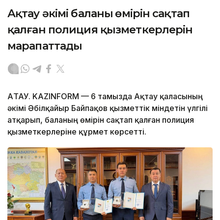
Ақтау әкімі баланың өмірін сақтап
қалған полиция қызметкерлерін
марапаттады
АҚТАУ. KAZINFORM — 6 тамызда Ақтау қаласының
әкімі Әбілқайыр Байпақов қызметтік міндетін үлгілі
атқарып, баланың өмірін сақтап қалған полиция
қызметкерлеріне құрмет көрсетті.