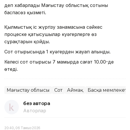
деп хабарлады Маңғыстау облыстық сотының
баспасөз қызметі.
Қылмыстық іс жүргізу заңнамасына сәйкес
процеске қатысушылар куәгерлерге өз
сұрақтарын қойды.
Сот отырысында 1 куәгерден жауап алынды.
Келесі сот отырысы 7 мамырда сағат 10.00-де
өтеді.
Маңғыстау облысы
Сот
Аймақ
Басқа мемлекетт
без автора
Авторлар
20:40, 06 Тамыз 2026