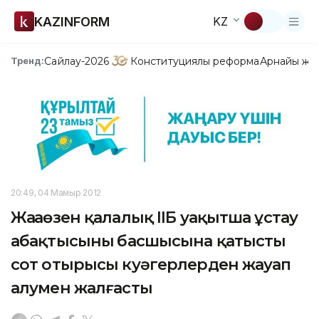
KAZINFORM
KZ
Сайлау-2026
Конституциялық реформа
Арнайы жо
Тренд:
20:49, 04 Мамыр 2012
Жаңаөзен қалалық ІІБ уақытша ұстау
абақтысының басшысына қатысты
сот отырысы куәгерлерден жауап
алумен жалғасты