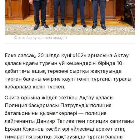
Фото: Ақтау қаласы әкімдігі
Еске салсақ, 30 шілде күні «102» арнасына Ақтау
қаласындағы тұрғын үй кешендерінің бірінде 10-
қабаттағы ашық терезенің сыртқы жақтауында
тұрған баланың өміріне қауіп төніп тұрғаны туралы
хабарлама келіп түскен.
Оқиға орнына жедел жеткен Ақтау қаласы
Полиция басқармасы Патрульдік полиция
батальонының қызметкерлері — полиция
лейтенанты Данияр Татиев пен полиция капитаны
Ержан Кокенов кәсіби әрі үйлесімді әрекет етіп,
ғимараттың сыртқы жақтауында тұрған баланы