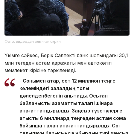
Фото: видеодан алынған скрин
Үкімге сәйкес, Берік Салпектің банк шотындағы 30,1
млн теңгеден астам қаражаты мен автокөлігі
мемлекет кірісіне тәркіленеді.
- Сонымен қатар, сот 12 миллион теңге
көлеміндегі залалдың толық
дәлелденбегенін анықтады. Осыған
байланысты азаматтық талап ішінара
қанағаттандырылды. Заңсыз түзетулерге
қатысты 6 миллиард теңгеден астам сома
бойынша талап қанағаттандырылды. Сот
талқылауы барысында құбырдың түрі заңсыз