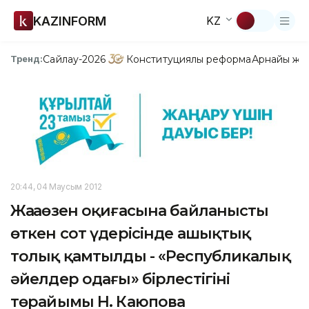
KAZINFORM
KZ
Сайлау-2026
Конституциялық реформа
Арнайы жо
Тренд:
20:44, 04 Маусым 2012
Жаңаөзен оқиғаcына байланысты
өткен сот үдерісінде ашықтық
толық қамтылды - «Республикалық
әйелдер одағы» бірлестігінің
төрайымы Н. Каюпова