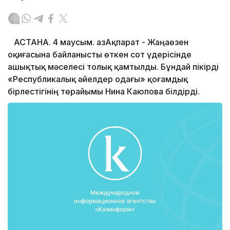
АСТАНА. 4 маусым. ҚазАқпарат - Жаңаөзен
оқиғасына байланысты өткен сот үдерісінде
ашықтық мәселесі толық қамтылды. Бұндай пікірді
«Республикалық әйелдер одағы» қоғамдық
бірлестігінің төрайымы Нина Каюпова білдірді.