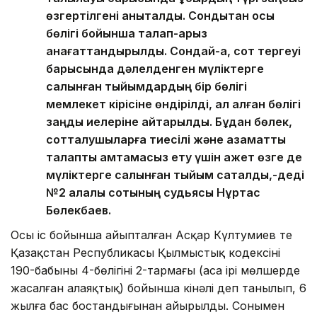
өзгертілгені анықталды. Сондықтан осы
бөлігі бойынша талап-арыз
қанағаттандырылды. Сондай-ақ, сот тергеуі
барысында дәлелденген мүліктерге
салынған тыйымдардың бір бөлігі
мемлекет кірісіне өндірілді, ал қалған бөлігі
заңды иелеріне қайтарылды. Бұдан бөлек,
сотталушыларға тиесілі және азаматтық
талапты қамтамасыз ету үшін қажет өзге де
мүліктерге салынған тыйым сақталды,-деді
№2 қалалық сотының судьясы Нұртас
Бөлекбаев.
Осы іс бойынша айыпталған Асқар Күлтумиев те
Қазақстан Республикасы Қылмыстық кодексінің
190-бабының 4-бөлігінің 2-тармағы (аса ірі мөлшерде
жасалған алаяқтық) бойынша кінәлі деп танылып, 6
жылға бас бостандығынан айырылды. Сонымен