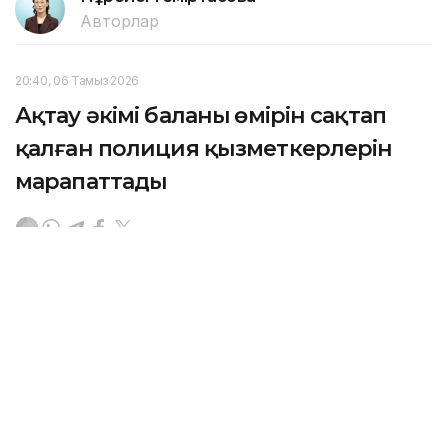
Авторлар
20:40, 06 Тамыз 2026
Ақтау әкімі баланың өмірін сақтап
қалған полиция қызметкерлерін
марапаттады
АҚТАУ. KAZINFORM — 6 тамызда Ақтау қаласының
әкімі Әбілқайыр Байпақов қызметтік міндетін үлгілі
атқарып, баланың өмірін сақтап қалған полиция
қызметкерлеріне құрмет көрсетті.