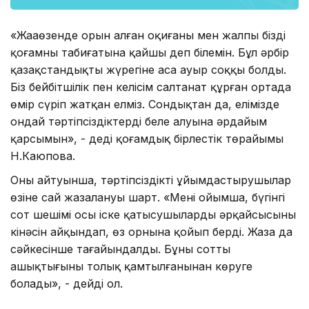
«Жаңаөзенде орын алған оқиғаны мен жалпы біздің
қоғамның табиғатына қайшы деп білемін. Бұл әрбір
қазақстандықтың жүрегіне аса ауыр соққы болды.
Біз бейбітшілік пен келісім салтанат құрған ортада
өмір сүріп жатқан елміз. Сондықтан да, елімізде
ондай тәртіпсіздіктердің белең алуына әрдайым
қарсымын», - деді қоғамдық бірлестік төрайымы
Н.Каюпова.
Оның айтуынша, тәртіпсіздікті ұйымдастырушылар
өзіне сай жазалануы шарт. «Менің ойымша, бүгінгі
сот шешімі осы іске қатысушылардың әрқайсысының
кінәсін айқындап, өз орнына қойып берді. Жаза да
сәйкесінше тағайындалды. Бұны соттың
ашықтығының толық қамтылғанынан көруге
болады», - дейді ол.