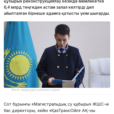
құбырын реконструкциялау кезінде мемлекетке
6,4 млрд теңгеден астам залал келтірді деп
айыпталған бірнеше адамға қатысты үкім шығарды.
Фото: видеодан алынған скрин
Сот бұрынғы «Магистральдық су құбыры» ЖШС-нің
бас директоры, кейін «ҚазТрансОйл» АҚ-ның