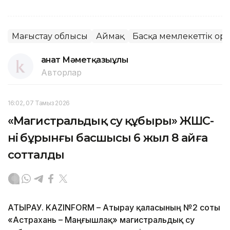
Маңғыстау облысы
Аймақ
Басқа мемлекеттік ор
Қанат Мәметқазыұлы
Авторлар
16:02, 07 Тамыз 2026
«Магистральдық су құбыры» ЖШС-
нің бұрынғы басшысы 6 жыл 8 айға
сотталды
АТЫРАУ. KAZINFORM – Атырау қаласының №2 соты
«Астрахань – Маңғышлақ» магистральдық су