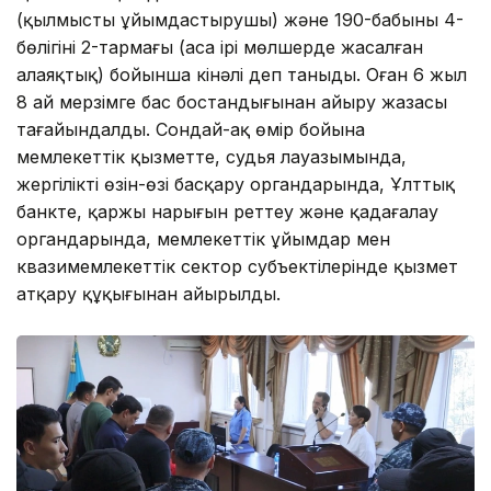
(қылмысты ұйымдастырушы) және 190-бабының 4-
бөлігінің 2-тармағы (аса ірі мөлшерде жасалған
алаяқтық) бойынша кінәлі деп таныды. Оған 6 жыл
8 ай мерзімге бас бостандығынан айыру жазасы
тағайындалды. Сондай-ақ өмір бойына
мемлекеттік қызметте, судья лауазымында,
жергілікті өзін-өзі басқару органдарында, Ұлттық
банкте, қаржы нарығын реттеу және қадағалау
органдарында, мемлекеттік ұйымдар мен
квазимемлекеттік сектор субъектілерінде қызмет
атқару құқығынан айырылды.