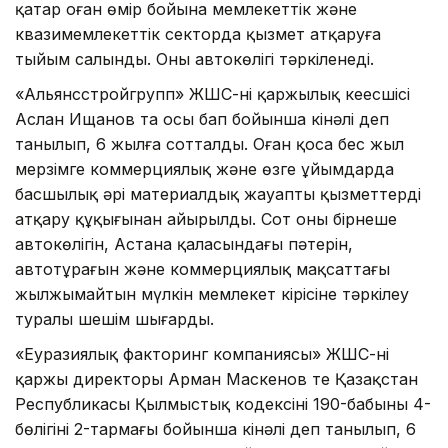
қатар оған өмір бойына мемлекеттік және
квазимемлекеттік секторда қызмет атқаруға
тыйым салынды. Оның автокөлігі тәркіленеді.
«Альянсстройгрупп» ЖШС-нің қаржылық кеңесшісі
Аслан Ищанов та осы бап бойынша кінәлі деп
танылып, 6 жылға сотталды. Оған қоса бес жыл
мерзімге коммерциялық және өзге ұйымдарда
басшылық әрі материалдық жауапты қызметтерді
атқару құқығынан айырылды. Сот оның бірнеше
автокөлігін, Астана қаласындағы пәтерін,
автотұрағын және коммерциялық мақсаттағы
жылжымайтын мүлкін мемлекет кірісіне тәркілеу
туралы шешім шығарды.
«Еуразиялық факторинг компаниясы» ЖШС-нің
қаржы директоры Арман Маскенов те Қазақстан
Республикасы Қылмыстық кодексінің 190-бабының 4-
бөлігінің 2-тармағы бойынша кінәлі деп танылып, 6