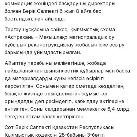
коммерция жөніндегі басқарушы директоры
болған Берік Салпекті 6 жыл 8 айға бас
бостандығынан айырды.
Тергеу нұсқасына сәйкес, қылмыстық схема
«Астрахань – Маңғышлақ» магистральдық су
құбырын реконструкциялау жобасын іске асыру
барысында ұйымдастырылған.
Айыптау тарабының мәліметінше, жобада
пайдаланылған шыныпластик құбырлар мен басқа
да материалдардың құны негізсіз өсіріліп
көрсетілген. Сонымен қатар сметада көзделген,
бірақ іс жүзінде орындалмаған жұмыстар
орындалды деп рәсімделіп, қабылдау актілеріне
енгізілген. Соның салдарынан мемлекетке 6,4 млрд
теңгеден астам залал келтірілген.
Сот Берік Салпекті Қазақстан Республикасы
Қылмыстық кодексінің 28-бабының 3-бөлігі