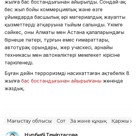
жылға бас бостандығынан айырылды. Сондай-ақ
бес жыл бойы коммерциялық және өзге
ұйымдарда басшылық әрі материалдық жауапты
қызметтерді атқаруына тыйым салынды. Үкімге
сәйкес, оның Алматы мен Астана қалаларындағы
бірнеше пәтері, тұрғын емес ғимараттары,
автотұрақ орындары, жер учаскесі, арнайы
техникасы мен автокөліктері мемлекет кірісіне
тәркіленеді.
Бұған дейін терроризмді насихаттаған ақтөбелік 8
жылға
бас бостандығынан айырылғаны
жөнінде
жаздық.
Маңғыстау облысы
Сот
Заң және құқық
Қаржы ж
Нұрбибі Теміртасова