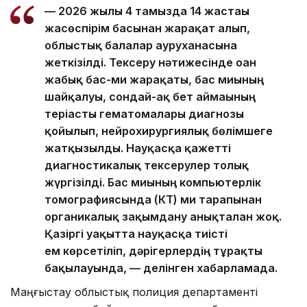
— 2026 жылғы 4 тамызда 14 жастағы
жасөспірім басынан жарақат алып,
облыстық балалар ауруханасына
жеткізілді. Тексеру нәтижесінде оған
жабық бас-ми жарақаты, бас миының
шайқалуы, сондай-ақ бет аймағының
теріасты гематомалары диагнозы
қойылып, нейрохирургиялық бөлімшеге
жатқызылды. Науқасқа қажетті
диагностикалық тексерулер толық
жүргізілді. Бас миының компьютерлік
томографиясында (КТ) ми тарапынан
органикалық зақымдану анықталған жоқ.
Қазіргі уақытта науқасқа тиісті
ем көрсетіліп, дәрігерлердің тұрақты
бақылауында, — делінген хабарламада.
Маңғыстау облыстық полиция департаменті