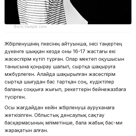
Фото:freepik.com
Жәбірленушінің әпкесінің айтуынша, інісі таңертең
дүкенге шыққан кезде оны 16-17 жастағы екі
жасөспірім күтіп тұрған. Олар мектеп оқушысын
танысына қоңырау шалып, сыртқа шақыруға
мәжбүрлеген. Алайда шақырылған жасөспірім
сыртқа шығудан бас тартқан соң, күдіктілер
баланы соққыға жығып, әрекеттерін бейнежазбаға
түсірген.
Осы жағдайдан кейін жәбірленуші ауруханаға
жеткізілген. Облыстық денсаулық сақтау
басқармасының мәліметінше, бала жабық бас-ми
жарақатын алған.