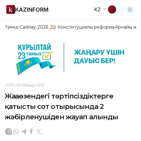
KAZINFORM
KZ
Сайлау-2026
Конституциялық реформа
Арнайы жо
Тренд:
20:50, 02 Мамыр 2012
Жаңаөзендегі тәртіпсіздіктерге
қатысты сот отырысында 2
жәбірленушіден жауап алынды