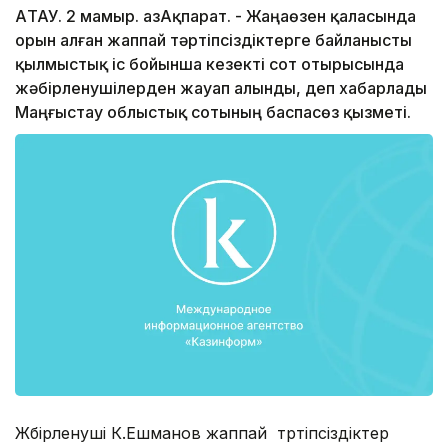
АҚТАУ. 2 мамыр. ҚазАқпарат. - Жаңаөзен қаласында
орын алған жаппай тәртіпсіздіктерге байланысты
қылмыстық іс бойынша кезекті сот отырысында
жәбірленушілерден жауап алынды, деп хабарлады
Маңғыстау облыстық сотының баспасөз қызметі.
Жәбірленуші К.Ешманов жаппай тәртіпсіздіктер