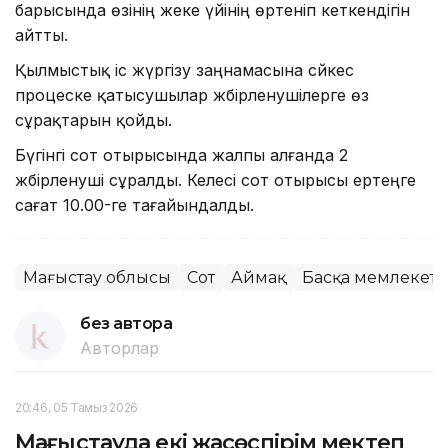
барысында өзінің жеке үйінің өртеніп кеткендігін
айтты.
Қылмыстық іс жүргізу заңнамасына сәйкес
процеске қатысушылар жәбірленушілерге өз
сұрақтарын қойды.
Бүгінгі сот отырысында жалпы алғанда 2
жәбірленуші сұралды. Келесі сот отырысы ертеңге
сағат 10.00-ге тағайындалды.
Маңғыстау облысы
Сот
Аймақ
Басқа мемлекетт
без автора
Авторлар
20:46, 05 Тамыз 2026
Маңғыстауда екі жасөспірім мектеп