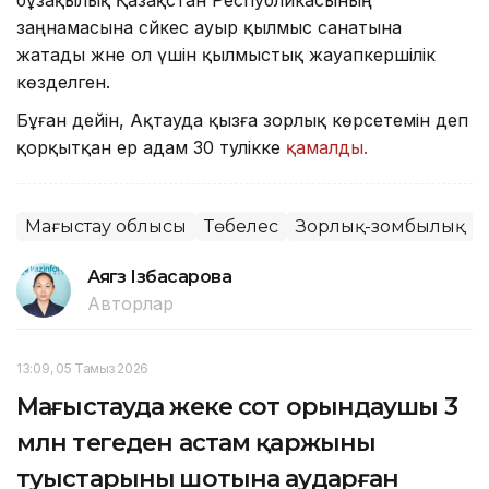
заңнамасына сәйкес ауыр қылмыс санатына
жатады және ол үшін қылмыстық жауапкершілік
көзделген.
Бұған дейін, Ақтауда қызға зорлық көрсетемін деп
қорқытқан ер адам 30 тәулікке
қамалды.
Маңғыстау облысы
Төбелес
Зорлық-зомбылық
Аягөз Ізбасарова
Авторлар
13:09, 05 Тамыз 2026
Маңғыстауда жеке сот орындаушы 3
млн теңгеден астам қаржыны
туыстарының шотына аударған