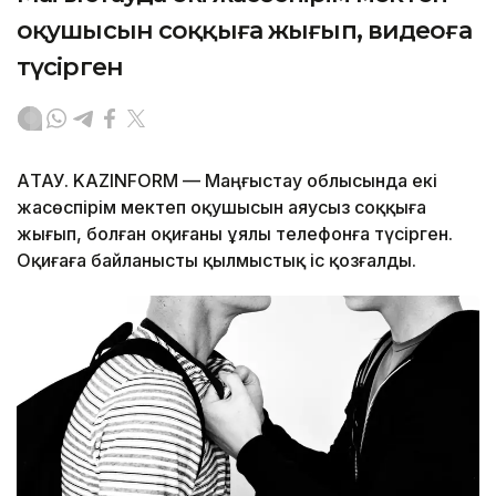
оқушысын соққыға жығып, видеоға
түсірген
АҚТАУ. KAZINFORM — Маңғыстау облысында екі
жасөспірім мектеп оқушысын аяусыз соққыға
жығып, болған оқиғаны ұялы телефонға түсірген.
Оқиғаға байланысты қылмыстық іс қозғалды.