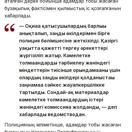
аталған дерек бойынша адамдар тобы жасаған
бұзақылық фактісімен қылмыстық іс қозғалғанын
хабарлады.
— Оқиғаға қатысушылардың барлығы
анықталып, заңды өкілдерімен бірге
полиция бөлімшесіне жеткізілді. Қазіргі
уақытта қажетті тергеу әрекеттері
жүргізіліп жатыр. Кәмелетке
толмағандарды тәрбиелеу жөніндегі
міндеттерін тиісінше орындамағаны үшін
олардың заңды өкілдері қолданыстағы
заңнамаға сәйкес жауапкершілікке
тартылды. Сондай-ақ материалдар
кәмелетке толмағандардың істері
жөніндегі комиссияға жолданды, — деп
хабарлады ведомстводан.
Полицияның мәліметінше, адамдар тобы жасаған
бұзақылық Қазақстан Республикасының