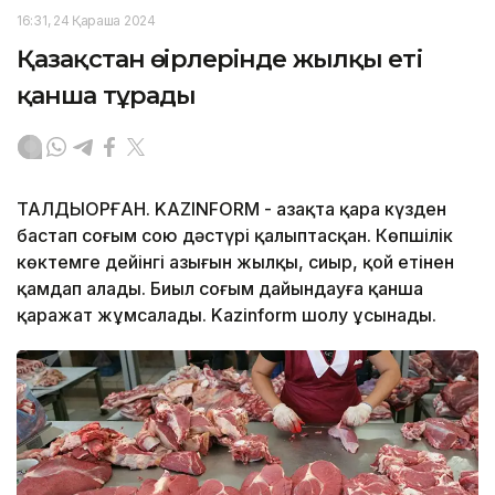
16:31, 24 Қараша 2024
Қазақстан өңірлерінде жылқы еті
қанша тұрады
ТАЛДЫҚОРҒАН. KAZINFORM - Қазақта қара күзден
бастап соғым сою дәстүрі қалыптасқан. Көпшілік
көктемге дейінгі азығын жылқы, сиыр, қой етінен
қамдап алады. Биыл соғым дайындауға қанша
қаражат жұмсалады. Kazinform шолу ұсынады.