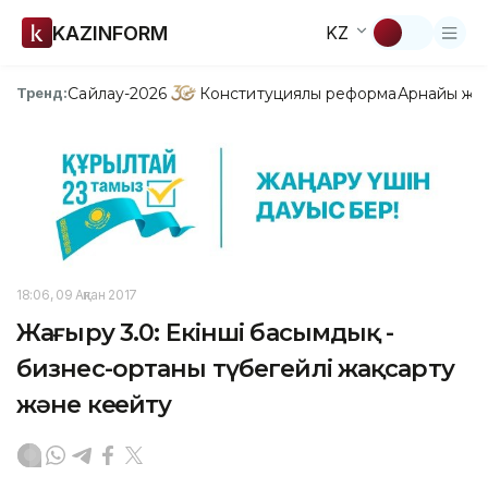
KAZINFORM
KZ
Сайлау-2026
Конституциялық реформа
Арнайы жо
Тренд:
18:06, 09 Ақпан 2017
Жаңғыру 3.0: Екінші басымдық -
бизнес-ортаны түбегейлі жақсарту
және кеңейту