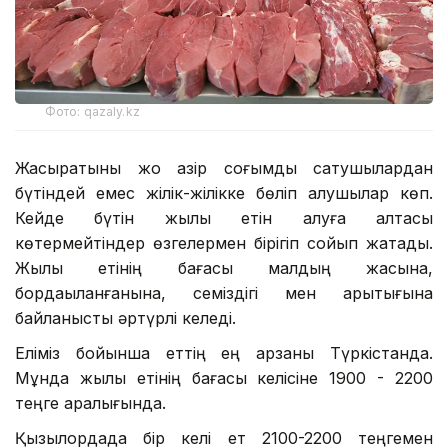
Фото: qazaly.kz
Жасыратыны жоқ қазір соғымды сатушылардан
бүтіндей емес жілік-жілікке бөліп алушылар көп.
Кейде бүтін жылқы етін алуға қалтасы
көтермейтіндер өзгелермен бірігіп сойып жатады.
Жылқы етінің бағасы малдың жасына,
бордақыланғанына, семіздігі мен арықтығына
байланысты әртүрлі келеді.
Еліміз бойынша еттің ең арзаны Түркістанда.
Мұнда жылқы етінің бағасы келісіне 1900 - 2200
теңге аралығында.
Қызылордада бір келі ет 2100-2200 теңгемен