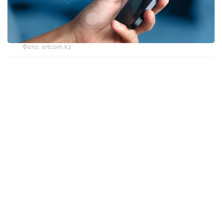
Фото: ortcom.kz
Қазақстандықтар үшін ең арзан әрі барынша тиімді
тарифті анықтау өте қиын. Мұнда тұтынушыға қажет
нәрсе маңызды рөл атқарады: интернет
гигабайттары немесе телефонмен сөйлесу
минуттары. Рейтингке көптеген қазақстандыққа белгілі
5 ұялы байланыс оператор ілікті. Бағаны саралау
барысында белгілі бір компанияның ең қымбат
тарифтерін де ескердік.
Бағасының арзандығы жағынан бірінші орынды
Tele2 операторына беруге болады. Компанияның
ең арзан стандартты тарифі 3 590 теңге тұрады.
Бұл ақшаға сіз 11 гигабайт интернет пен 100