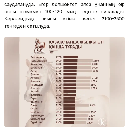
саудалануда. Егер бөлшектеп алса құнанның бір
саны шамамен 100-120 мың теңгеге айналады.
Қарағандыда жылқы етінің келісі 2100-2500
теңгеден сатылуда.