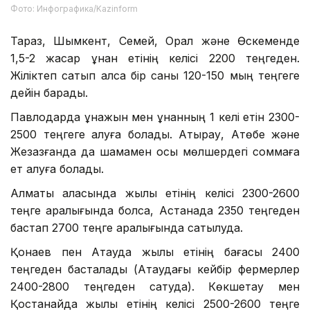
Фото: Инфографика/Kazinform
Тараз, Шымкент, Семей, Орал және Өскеменде
1,5-2 жасар құнан етінің келісі 2200 теңгеден.
Жіліктеп сатып алса бір саны 120-150 мың теңгеге
дейін барады.
Павлодарда құнажын мен құнанның 1 келі етін 2300-
2500 теңгеге алуға болады. Атырау, Ақтөбе және
Жезқазғанда да шамамен осы мөлшердегі соммаға
ет алуға болады.
Алматы қаласында жылқы етінің келісі 2300-2600
теңге аралығында болса, Астанада 2350 теңгеден
бастап 2700 теңге аралығында сатылуда.
Қонаев пен Ақтауда жылқы етінің бағасы 2400
теңгеден басталады (Ақтаудағы кейбір фермерлер
2400-2800 теңгеден сатуда). Көкшетау мен
Қостанайда жылқы етінің келісі 2500-2600 теңге