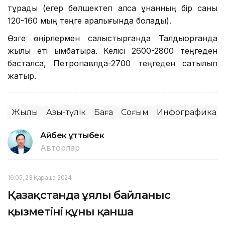
тұрады (егер бөлшектеп алса құнанның бір саны
120-160 мың теңге аралығында болады).
Өзге өңірлермен салыстырғанда Талдықорғанда
жылқы еті қымбатырақ. Келісі 2600-2800 теңгеден
басталса, Петропавлда-2700 теңгеден сатылып
жатыр.
Жылқы
Азық-түлік
Баға
Соғым
Инфографика
Айбек Құттыбек
Авторлар
16:05, 23 Қараша 2024
Қазақстанда ұялы байланыс
қызметінің құны қанша