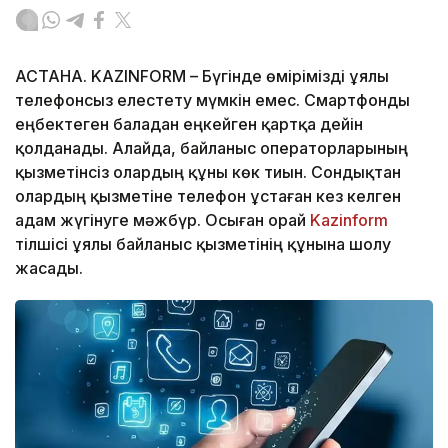
АСТАНА. KAZINFORM – Бүгінде өмірімізді ұялы
телефонсыз елестету мүмкін емес. Смартфонды
еңбектеген баладан еңкейген қартқа дейін
қолданады. Алайда, байланыс операторларының
қызметінсіз олардың құны көк тиын. Сондықтан
олардың қызметіне телефон ұстаған кез келген
адам жүгінуге мәжбүр. Осыған орай
Kazinform
тілшісі ұялы байланыс қызметінің құнына шолу
жасады.