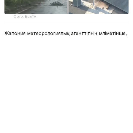
Фото: БелТА
Жапония метеорологиялық агенттігінің мәліметінше,
Окинава аралының солтүстігінде желдің
жылдамдығы сағатына 200 шақырымға жетеді.
Көшелерде жол белгілері мен ағаш бұтақтары
ұшып жатыр. Кагосима және Окинава
префектураларында 260 мыңға жуық тұрғынды
эвакуациялау жарияланып, уақытша орналастыру
пункттері дайындалды.
Билік өкілдерінің хабарлауынша, қатты желдің
салдарынан 70 жастағы үш адам жеңіл жарақат
алған.
Наха әуежайы жұма күні жабылып, әуежайдан
ұшатын және оған келетін барлық ішкі және