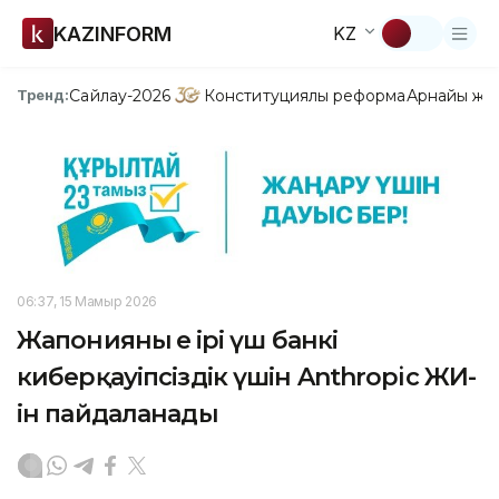
KAZINFORM
KZ
Сайлау-2026
Конституциялық реформа
Арнайы жо
Тренд:
06:37, 15 Мамыр 2026
Жапонияның ең ірі үш банкі
киберқауіпсіздік үшін Anthropic ЖИ-
ін пайдаланады