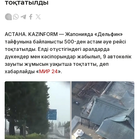
тоқтатылды
АСТАНА. KAZINFORM — Жапонияда «Дельфин»
тайфунына байланысты 500-ден астам әуе рейсі
тоқтатылды. Елдің оңтүстігіндегі аралдарда
дүкендер мен кәсіпорындар жабылып, 9 автокөлік
зауыты жұмысын уақытша тоқтатты, деп
хабарлайды «
МИР 24
».