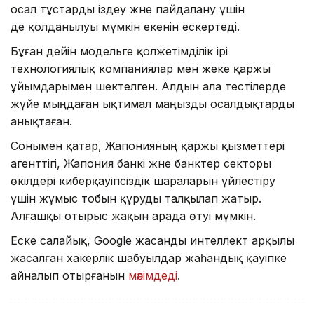
осал тұстарды іздеу және пайдалану үшін
де қолданылуы мүмкін екенін ескертеді.
Бұған дейін модельге қолжетімділік ірі
технологиялық компаниялар мен жеке қаржы
ұйымдарымен шектелген. Алдын ала тестілерде
жүйе мыңдаған ықтимал маңызды осалдықтарды
анықтаған.
Сонымен қатар, Жапонияның қаржы қызметтері
агенттігі, Жапония банкі және банктер секторы
өкілдері киберқауіпсіздік шараларын үйлестіру
үшін жұмыс тобын құруды талқылап жатыр.
Алғашқы отырыс жақын арада өтуі мүмкін.
Еске салайық, Google жасанды интеллект арқылы
жасалған хакерлік шабуылдар жаһандық қауіпке
айналып отырғанын
мәлімдеді
.