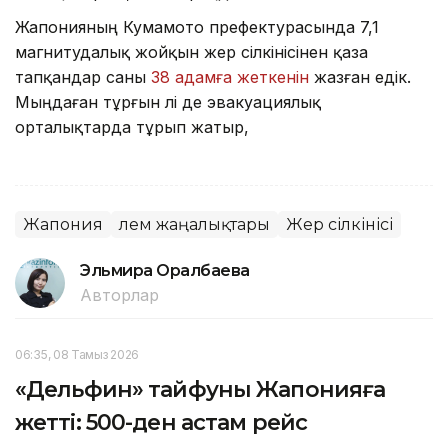
Жапонияның Кумамото префектурасында 7,1
магнитудалық жойқын жер сілкінісінен қаза
тапқандар саны
38 адамға жеткенін
жазған едік.
Мыңдаған тұрғын әлі де эвакуациялық
орталықтарда тұрып жатыр,
Жапония
Әлем жаңалықтары
Жер сілкінісі
Эльмира Оралбаева
Авторлар
06:35, 08 Тамыз 2026
«Дельфин» тайфуны Жапонияға
жетті: 500-ден астам рейс