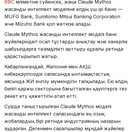
BBC
мәліметіне сүйенсек, жаңа Claude Mythos
жасанды интеллект моделіне елдің үш ірі банкі —
MUFG Bank, Sumitomo Mitsui Banking Corporation
және Mizuho Bank қол жеткізе алады.
Claude Mythos жасанды интеллект моделі банк
жүйелеріндегі осал тұстарды анықтау және хакерлік
шабуылдарға төзімділікті арттыру құралы ретінде
қарастырылып жатыр.
Хабарланғандай, Жапония мен АҚШ
киберқауіпсіздік саласында ынтымақтастық
аясында ЖИ енгізу мүмкіндігін талқылады. Екі елдің
билігі қаржы секторына бағытталған қауіптерге тез
әрекет ету қажеттігін атап өтті.
Сәуірде таныстырылған Claude Mythos моделі
жасанды интеллект саласындағы ең озық
жобалардың бірі ретінде индустрияның назарын
аударған. Дегенмен сарапшылар мұндай жүйелер