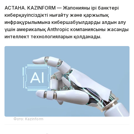
АСТАНА. KAZINFORM — Жапонияның ірі банктері
киберқауіпсіздікті нығайту және қаржылық
инфрақұрылымына кибершабуылдардың алдын алу
үшін америкалық Anthropic компаниясының жасанды
интеллект технологияларын қолданады.
Фото: Kazinform