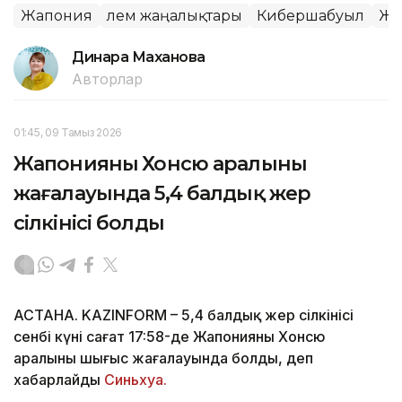
Жапония
Әлем жаңалықтары
Кибершабуыл
Жа
Динара Маханова
Авторлар
01:45, 09 Тамыз 2026
Жапонияның Хонсю аралының
жағалауында 5,4 балдық жер
сілкінісі болды
АСТАНА. KAZINFORM – 5,4 балдық жер сілкінісі
сенбі күні сағат 17:58-де Жапонияның Хонсю
аралының шығыс жағалауында болды, деп
хабарлайды
Синьхуа.