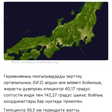
Фото: commons.wikimedia.org
Германияның геоғылымдарды зерттеу
орталығының (GFZ) алдын ала мәліметі бойынша,
жерасты дүмпуінің эпицентрі 40,17 градус
солтүстік ендік пен 142,27 градус шығыс бойлық
координаттары бар нүктеде тіркелген.
Гипоцентр 56,5 км тереңдікте жатты.