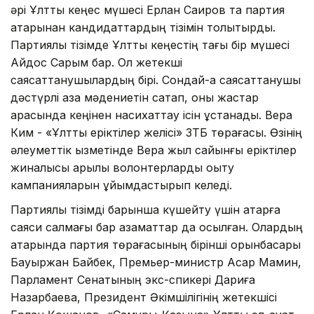
әрі Ұлттық кеңес мүшесі Ерлан Саиров та партия
қатарынан кандидаттардың тізімін толықтырды.
Партиялық тізімде Ұлттық кеңестің тағы бір мүшесі
Айдос Сарым бар. Ол жетекші
саясаттанушылардың бірі. Сондай-ақ саясаттанушы
дәстүрлі қазақ мәдениетін сақтап, оны жастар
арасында кеңінен насихаттау ісін ұстанады. Вера
Ким - «Ұлттық еріктілер желісі» ЗТБ төрағасы. Өзінің
әлеуметтік қызметінде Вера жыл сайынғы еріктілер
жиналысы арқылы волонтерларды оқыту
кампанияларын ұйымдастырып келеді.
Партиялық тізімді барынша күшейту үшін қатарға
саяси салмағы бар азаматтар да қосылған. Олардың
қатарында партия төрағасының бірінші орынбасары
Бауыржан Байбек, Премьер-министр Асқар Мамин,
Парламент Сенатының экс-спикері Дариға
Назарбаева, Президент Әкімшілігінің жетекшісі