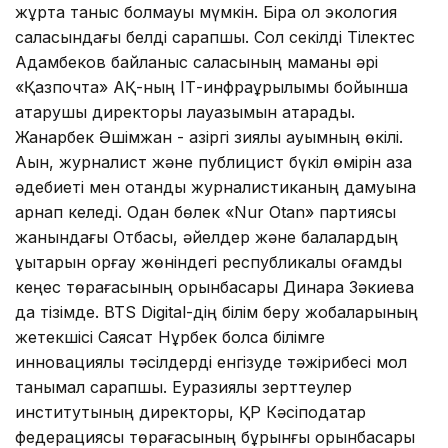
жұртқа таныс болмауы мүмкін. Бірақ ол экология
саласындағы белді сарапшы. Сол секілді Тілектес
Адамбеков байланыс саласының маманы әрі
«Қазпочта» АҚ-ның ІТ-инфрақұрылымы бойынша
атқарушы директоры лауазымын атқарады.
Жанарбек Әшімжан - қазіргі зиялы қауымның өкілі.
Ақын, журналист және публицист бүкіл өмірін қазақ
әдебиеті мен отандық журналистиканың дамуына
арнап келеді. Одан бөлек «Nur Otan» партиясы
жанындағы Отбасы, әйелдер және балалардың
құқықтарын қорғау жөніндегі республикалық қоғамдық
кеңес төрағасының орынбасары Динара Зәкиева
да тізімде. BTS Digital-дің білім беру жобаларының
жетекшісі Саясат Нұрбек болса білімге
инновациялық тәсілдерді енгізуде тәжірибесі мол
танымал сарапшы. Еуразиялық зерттеулер
институтының директоры, ҚР Кәсіподақтар
федерациясы төрағасының бұрынғы орынбасары