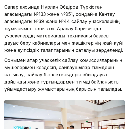
Сапар аясында Нұрлан Әбдіров Түркістан
қаласындағы №133 және №951, сондай-ақ Кентау
қаласындағы №39 және №44 сайлау учаскелерінің
жұмысымен танысты. Аралау барысында
учаскелердің материалдық-техникалық базасы,
дауыс беру кабиналары мен жәшіктерінің жай-күйі
және қауіпсіздік талаптарының сақталуы зерделенді.
Сонымен қатар учаскелік сайлау комиссияларының
мүшелерімен кездесіп, сайлаушылар тізімдерін
нақтылау, сайлау бюллетеньдерін қабылдауға
дайындық және тұрғындармен тиімді байланысты
ұйымдастыру жұмыстарының барысын талқылады.