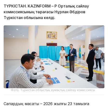
ТҮРКІСТАН. KAZINFORM – ҚР Орталық сайлау
комиссиясының төрағасы Нұрлан Әбдіров
Түркістан облысына келді.
Фото: Түркістан облыстық аумақтық сайлау комиссиясы
Сапардың мақсаты – 2026 жылғы 23 тамызға