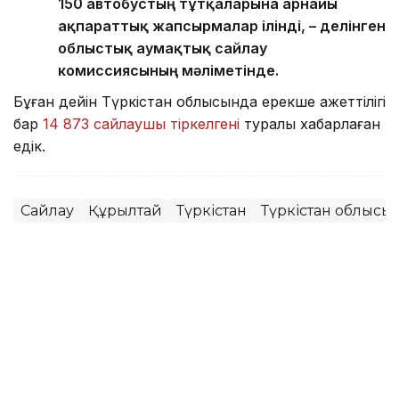
150 автобустың тұтқаларына арнайы
ақпараттық жапсырмалар ілінді, – делінген
облыстық аумақтық сайлау
комиссиясының мәліметінде.
Бұған дейін Түркістан облысында ерекше қажеттілігі
бар
14 873 сайлаушы тіркелгені
туралы хабарлаған
едік.
Сайлау
Құрылтай
Түркістан
Түркістан облысы
Сәбит Тастанбек
Авторлар
20:33, 07 Тамыз 2026
Әлеуметтанушылар
қазақстандықтардың сайлау