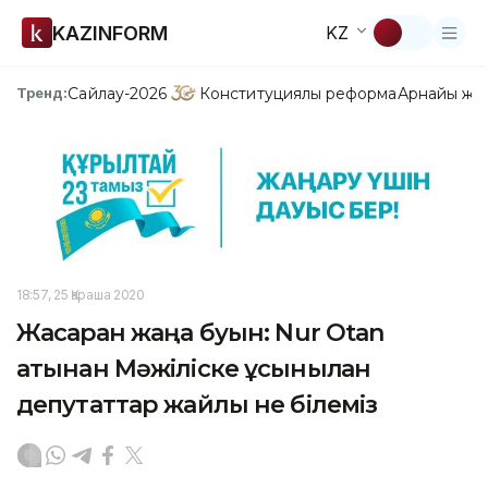
KAZINFORM
KZ
Сайлау-2026
Конституциялық реформа
Арнайы жо
Тренд:
18:57, 25 Қараша 2020
Жасарған жаңа буын: Nur Otan
атынан Мәжіліске ұсынылған
депутаттар жайлы не білеміз