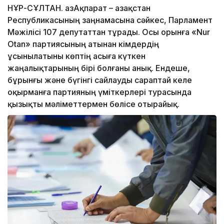
НҰР-СҰЛТАН. ҚазАқпарат – Қазақстан
Республикасының заңнамасына сәйкес, Парламент
Мәжілісі 107 депутаттан тұрады. Осы орынға «Nur
Otan» партиясының атынан кімдердің
ұсынылатыны көптің асыға күткен
жаңалықтарының бірі болғаны анық. Ендеше,
бұрынғы және бүгінгі сайлауды сараптай келе
оқырманға партияның үміткерлері турасында
қызықты мәліметтермен бөлісе отырайық.