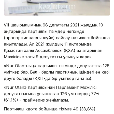
VII шақырылымның 98 депутаты 2021 жылдың 10
қаңтарында партиялық тізімдер негізінде
(пропорционалды жүйе) сайлау нәтижесі бойынша
анықталады. Ал 2021 жылдың 11 қаңтарында
Қазақстан халқы Ассамблеясы (ҚХА) өз қатарынан
Мәжіліске тағы 9 депутатты ұсынуы керек.
«Nur Otan-ның» партиялық тізімінде депутаттыққа 126
үміткер бар. Бұл - барлық партияның ішіндегі ең көбі
деуге болады (ҚХП-да бір үміткер ғана аз).
«Nur Otan» партиясынан Парламент Мәжілісі
депутаттығына ұсынылған 126 үміткердің 77-і
(61,1%) - праймериз жеңімпазы.
Партиялық квота бойынша тізімге 49 (38,8%)