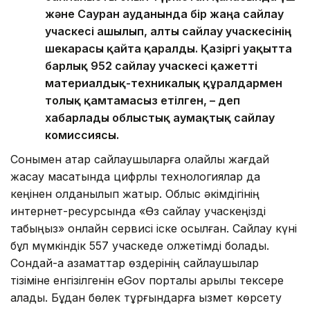
және Сауран ауданында бір жаңа сайлау
учаскесі ашылып, алты сайлау учаскесінің
шекарасы қайта қаралды. Қазіргі уақытта
барлық 952 сайлау учаскесі қажетті
материалдық-техникалық құралдармен
толық қамтамасыз етілген, – деп
хабарлады облыстық аумақтық сайлау
комиссиясы.
Сонымен қатар сайлаушыларға қолайлы жағдай
жасау мақсатында цифрлық технологиялар да
кеңінен қолданылып жатыр. Облыс әкімдігінің
интернет-ресурсында «Өз сайлау учаскеңізді
табыңыз» онлайн сервисі іске қосылған. Сайлау күні
бұл мүмкіндік 557 учаскеде қолжетімді болады.
Сондай-ақ азаматтар өздерінің сайлаушылар
тізіміне енгізілгенін eGov порталы арқылы тексере
алады. Бұдан бөлек тұрғындарға қызмет көрсету