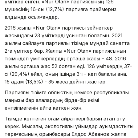
үміткер енген. «Nur Otan» партиясының 126
мүшесінің 16-сы (12,7%) партияға праймериз
алдында қосылғандар.
2016 жылы «Nur Otan» партиясы зейнеткер
жасындағы 23 үміткерді ұсынған болатын. 2021
жылғы сайлауға партиялық тізімде мұндай санатта
2-ақ үміткер бар. Жалпы «Nur Otan» партиясының
тізіміндегі үміткерлердің орташа жасы – 48. 2016
жылы орташа жас 52 болған еді. 126 үміткердің 37-
сі (29,4%) әйел, оның ішінде 3-і - көп балалы ана.
15 адам (13,5%) - 35 жасқа дейінгі жастар.
Партиялық тізімге облыстың немесе республикалық
маңызы бар қалалардың бірде-бір әкімі
енгізілмегенін айта кеткен жөн.
Тізімде көптеген қоғам қайраткері барын атап өту
керек. Мысалы, экологиялық ұйымдар қауымдастығы
төрағасының орынбасары Елдос Абақанов жалпақ