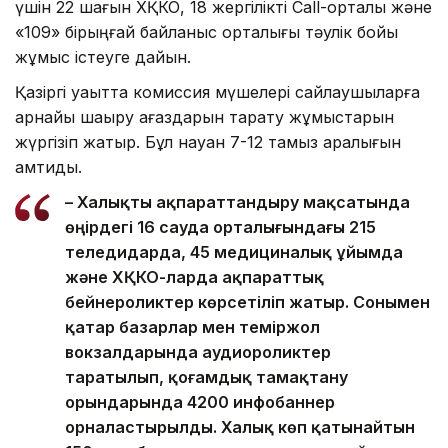
үшін 22 шағын ХҚКО, 18 жергілікті Call-орталық және
«109» бірыңғай байланыс орталығы тәулік бойы
жұмыс істеуге дайын.
Қазіргі уақытта комиссия мүшелері сайлаушыларға
арнайы шақыру қағаздарын тарату жұмыстарын
жүргізіп жатыр. Бұл науқан 7-12 тамыз аралығын
қамтиды.
– Халықты ақпараттандыру мақсатында
өңірдегі 16 сауда орталығындағы 215
теледидарда, 45 медициналық ұйымда
және ХҚКО-ларда ақпараттық
бейнероликтер көрсетіліп жатыр. Сонымен
қатар базарлар мен теміржол
вокзалдарында аудиороликтер
таратылып, қоғамдық тамақтану
орындарында 4200 инфобаннер
орналастырылды. Халық көп қатынайтын