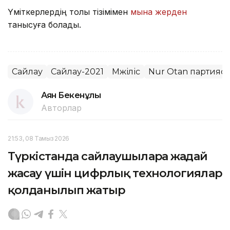
Үміткерлердің толық тізімімен
мына жерден
танысуға болады.
Сайлау
Сайлау-2021
Мәжіліс
Nur Otan партияс
Аян Бекенұлы
Авторлар
21:53, 08 Тамыз 2026
Түркістанда сайлаушыларға жағдай
жасау үшін цифрлық технологиялар
қолданылып жатыр