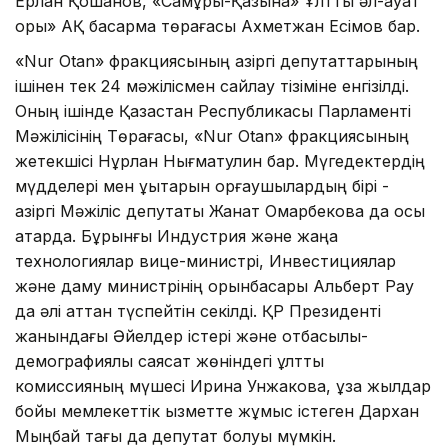
Ерлан Қошанов, «Самұрық-Қазына» Ұлттық әл-ауқат
қоры» АҚ басқарма төрағасы Ахметжан Есімов бар.
«Nur Otan» фракциясының қазіргі депутаттарының
ішінен тек 24 мәжілісмен сайлау тізіміне енгізілді.
Оның ішінде Қазақстан Республикасы Парламенті
Мәжілісінің Төрағасы, «Nur Otan» фракциясының
жетекшісі Нұрлан Нығматулин бар. Мүгедектердің
мүдделері мен құқықтарын қорғаушылардың бірі -
қазіргі Мәжіліс депутаты Жанат Омарбекова да осы
қатарда. Бұрынғы Индустрия және жаңа
технологиялар вице-министрі, Инвестициялар
және даму министрінің орынбасары Альберт Рау
да әлі аттан түспейтін секілді. ҚР Президенті
жанындағы Әйелдер істері және отбасылық-
демографиялық саясат жөніндегі ұлттық
комиссияның мүшесі Ирина Унжакова, ұзақ жылдар
бойы мемлекеттік қызметте жұмыс істеген Дархан
Мыңбай тағы да депутат болуы мүмкін.