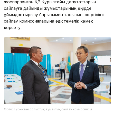
жоспарланған ҚР Құрылтайы депутаттарын
сайлауға дайындық жұмыстарының өңірде
ұйымдастырылу барысымен танысып, жергілікті
сайлау комиссияларына әдістемелік көмек
көрсету.
Фото: Түркістан облыстық аумақтық сайлау комиссиясы