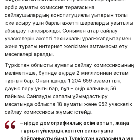
әрбір аумақтық комиссия төрағасына
сайлаушылардың конституциялық құқықтарын толық
іске асыру үшін барлық қажетті шараларды уақытылы
қабылдау тапсырылды. Сонымен қатар сайлау
учаскелерін қажетті техникалық құрал-жабдықтармен
және тұрақты интернет желісімен қамтамасыз ету
мәселелері қаралды.
Түркістан облыстық аумақтық сайлау комиссиясының
мәліметінше, бүгінде өңірде 2 миллионнан астам
тұрғын бар. Оның ішінде 1 204 659 азаматтың
дауыс беру құқығы бар, бұл – өңір халқының 56
пайызы. Сайлауды сапалы ұйымдастыру
мақсатында облыста 18 аумақтық және 952 учаскелік
сайлау комиссиясы жұмыс істейді.
– Өңірде демографиялық өсім артып, жаңа
тұрғын үйлердің көптеп салынуына
байланысты биыл Түркістан қаласында үш