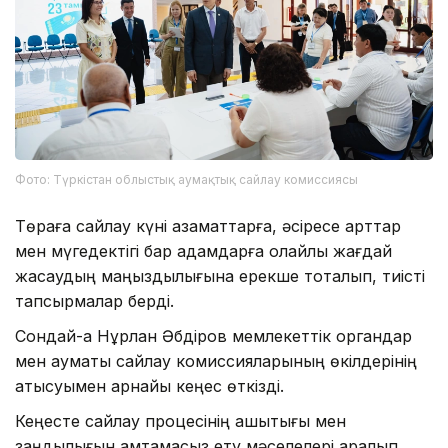
Фото: Түркістан облыстық аумақтық сайлау комиссиясы
Төраға сайлау күні азаматтарға, әсіресе қарттар
мен мүгедектігі бар адамдарға қолайлы жағдай
жасаудың маңыздылығына ерекше тоқталып, тиісті
тапсырмалар берді.
Сондай-ақ Нұрлан Әбдіров мемлекеттік органдар
мен аумақтық сайлау комиссияларының өкілдерінің
қатысуымен арнайы кеңес өткізді.
Кеңесте сайлау процесінің ашықтығы мен
заңдылығын қамтамасыз ету мәселелері қаралып,