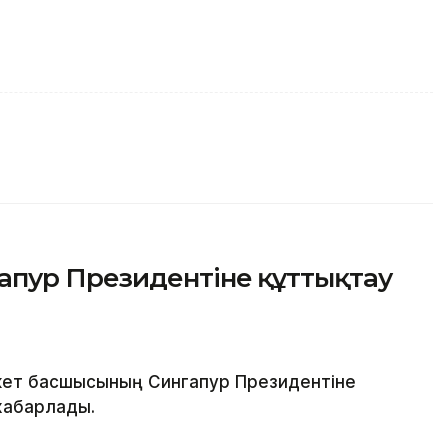
пур Президентіне құттықтау
ет басшысының Сингапур Президентіне
хабарлады.