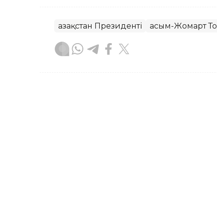
Қазақстан Президенті
Қасым-Жомарт Т
Асхат Райқұл
Авторлар
21:36, 08 Тамыз 2026
«ЖИ-ден жақсырақ»: Пр
видеосы қызу талқылан
АСТАНА. KAZINFORM – Президенттің сү