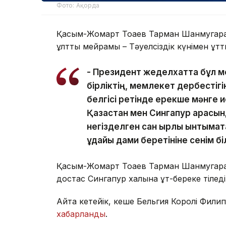
Фото: Ақорда
Қасым-Жомарт Тоқаев Тарман Шанмугар
ұлттық мейрамы – Тәуелсіздік күнімен құтт
- Президент жеделхатта бұл ме
бірліктің, мемлекет дербестіг
белгісі ретінде ерекше мәнге и
Қазақстан мен Сингапур арасынд
негізделген сан қырлы ынтымақта
ұдайы дами беретініне сенім біл
Қасым-Жомарт Тоқаев Тарман Шанмугара
достас Сингапур халқына құт-береке тіледі
Айта кетейік, кеше Бельгия Королі Фили
хабарланды
.