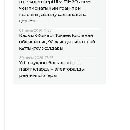
президенттері UIM F1H2O әлем
чемпионатының гран-при
кезеңінің ашылу салтанатына
қатысты
01 тамыз 2026, 11:26
Қасым-Жомарт Тоқаев Қостанай
облысының 90 жылдығына орай
құттықтау жолдады
30 шілде 2026, 17:48
Үгіт науқаны басталған соң
партиялардың электоралды
рейтингісі өзгерді