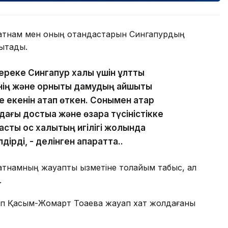
атнам мен оның отандастарын Сингапурдың
ықтады.
реке Сингапур халқы үшін ұлттық
інің және орнықты дамудың айшықты
е екенін атап өткен. Сонымен қатар
ағы достыққа және өзара түсіністікке
стық қос халықтың игілігі жолында
дірді, - делінген ақпаратта..
тнамның жауапты қызметіне толайым табыс, ал
.
пп Қасым-Жомарт Тоқаевқа жауап хат жолдағаны