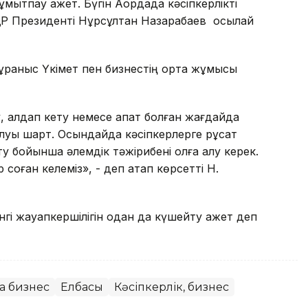
тпау қажет. Бүгін Ақордада кәсіпкерлікті
ҚР Президенті Нұрсұлтан Назарабаев осылай
ұраныс Үкімет пен бизнестің ортақ жұмысы
ану, алдап кету немесе апат болған жағдайда
луы шарт. Осындайда кәсіпкерлерге рұқсат
ту бойынша әлемдік тәжірибені қолға алу керек.
ір соған келеміз», - деп атап көрсетті Н.
нгі жауапкершілігін одан да күшейту қажет деп
а бизнес
Елбасы
Кәсіпкерлік, бизнес