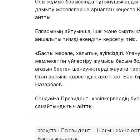
Осы жұмыс барысында тұтынушыларды ұмы
дамыту мәселелеріне арналған кеңесте 
айтты.
Елбасының айтуынша, ішкі және сыртқы с
қаншалықты тиімді екендігін көрсетуі тиіс.
«Басты мәселе, халықтың қауіпсіздігі. Ул
мемлекеттің үйлестіру жұмысы басым бо
қағазын берген шенеуніктерді жауапқа тар
Оған қарсылық көрсетудің қажеті жоқ. Бәрі б
Назарбаев.
Сондай-ақ Президент, кәсіпкерлердің бүгі
санайтындығын айтты.
Қазақстан Президенті
Шағын және орт
Басты жаңалық