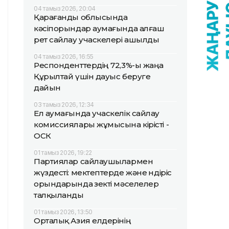
04 тамыз 2026, 20:04
Қарағанды облысында
кәсіпорындар аумағында алғаш
рет сайлау учаскелері ашылды
04 тамыз 2026, 16:55
Респонденттердің 72,3%-ы жаңа
Құрылтай үшін дауыс беруге
дайын
03 тамыз 2026, 12:34
Ел аумағында учаскелік сайлау
комиссиялары жұмысына кірісті -
ОСК
01 тамыз 2026, 19:22
Партиялар сайлаушылармен
жүздесті: мектептерде және өндіріс
орындарында өзекті мәселелер
талқыланды
01 тамыз 2026, 13:50
Орталық Азия елдерінің