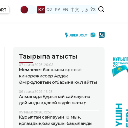
KZ
QZ
РУ
EN
中文
ق ز
ЎЗ
ORT
Тақырыпқа қатысты
07 тамыз 2026, 20:03
Мемлекет басшысы көрнекті
кинорежиссер Ардақ
Әмірқұловтың отбасына көңіл айтты
06 тамыз 2026, 13:28
Алматыда Құрылтай сайлауына
дайындық қалай жүріп жатыр
05 тамыз 2026, 12:52
Құрылтай сайлауын 10 мың
қоғамдық байқаушы бақылайды