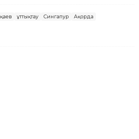
оқаев
Құттықтау
Сингапур
Ақорда
езидент тұлпарының жаңа
ып жатыр
йікті сәйгүлігі Ақжанның кең далада желіген