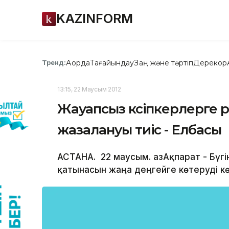
KAZINFORM
Ақорда
Тағайындау
Заң және тәртіп
Дерекқор
Тренд:
13:15, 22 Маусым 2012
Жауапсыз кәсіпкерлерге 
жазалануы тиіс - Елбасы
АСТАНА. 22 маусым. ҚазАқпарат - Бүгі
қатынасын жаңа деңгейге көтеруді к