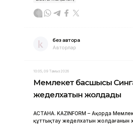
без автора
Авторлар
10:05, 09 Тамыз 2026
Мемлекет басшысы Синга
жеделхатын жолдады
АСТАНА. KAZINFORM – Ақорда Мемлек
құттықтау жеделхатын жолдағанын 