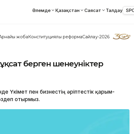
Әлемде
Қазақстан
Саясат
Талдау
SP
Арнайы жоба
Конституциялық реформа
Сайлау-2026
рұқсат берген шенеуніктер
нде Үкімет пен бизнестің әріптестік қарым-
өздеп отырмыз.