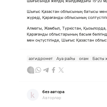
шығысында желдің жылдамдығы 15-20 м/
Шығыс Қазақстан облысының батысы мен 
жүреді, Қарағанды облысының солтүстігін
Алматы, Жамбыл, Түркістан, Қызылорда, 
Қарағанды облыстарының басым бөлігінд
мен оңтүстігінде, Шығыс Қазақстан облысы
Қазгидромет
Ауа райы
Қоғам
Басты 
без автора
Авторлар