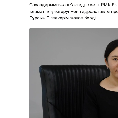
Сауалдарымызға «Қазгидромет» РМК Ғы
климаттың өзгеруі мен гидрологиялық п
Тұрсын Тілләкәрім жауап берді.