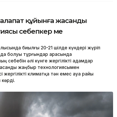
 алапат құйынға жасанды
гиясы себепкер ме
ысында биылғы 20-21 шілде күндері жүріп
йда болуы тұрғындар арасында
ң себебін әлі күнге жергілікті адамдар
 жасанды жаңбыр технологиясымен
і жергілікті климатқа тән емес ауа райы
көрді.