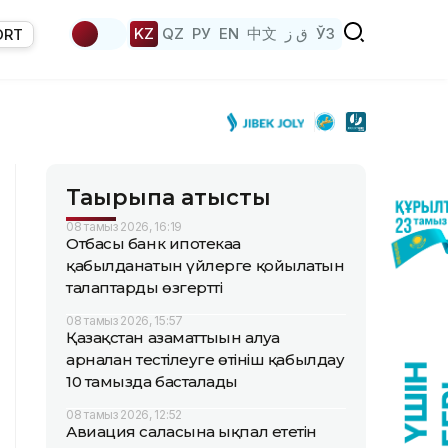
KZ
QZ
РУ
EN
中文
ق ز
ЎЗ
ORT
Тақырыпқа қатысты
08 тамыз 2026, 16:19
Отбасы банк ипотекаға
қабылданатын үйлерге қойылатын
талаптарды өзгертті
08 тамыз 2026, 15:57
Қазақстан азаматтығын алуға
арналған тестілеуге өтініш қабылдау
10 тамызда басталады
08 тамыз 2026, 12:52
Авиация саласына ықпал ететін