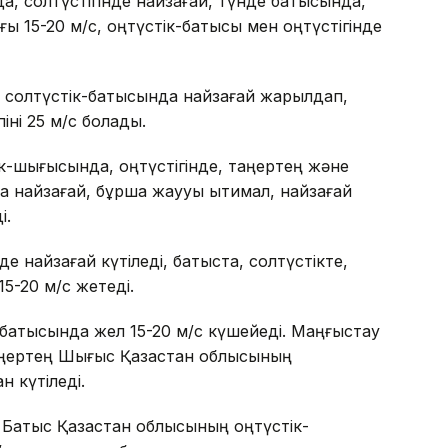
а, солтүстігінде найзағай, түнде батысында,
ы 15-20 м/с, оңтүстік-батысы мен оңтүстігінде
солтүстік-батысында найзағай жарқылдап,
іні 25 м/с болады.
-шығысында, оңтүстігінде, таңертең және
а найзағай, бұршақ жаууы ықтимал, найзағай
і.
е найзағай күтіледі, батыста, солтүстікте,
-20 м/с жетеді.
батысында жел 15-20 м/с күшейеді. Маңғыстау
аңертең Шығыс Қазақстан облысының
н күтіледі.
 Батыс Қазақстан облысының оңтүстік-