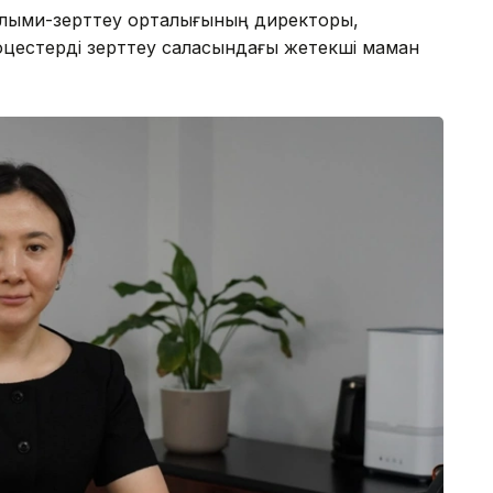
лыми-зерттеу орталығының директоры,
роцестерді зерттеу саласындағы жетекші маман