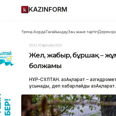
KAZINFORM
Ақорда
Тағайындау
Заң және тәртіп
Дерекқор
Тренд:
00:21, 10 Қыркүйек 2021
Жел, жаңбыр, бұршақ – жұ
болжамы
НҰР-СҰЛТАН. ҚазАқпарат – Қазгидроме
ұсынады, деп хабарлайды ҚазАқпарат.