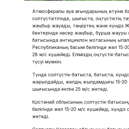
Атмосфералық ауа ағындарының өтуіне ба
солтүстіктігінде, шығыста, оңтүстіктің 
жаңбыр жауады, таңертең және күндіз 
бөктерінде нөсер жаңбыр, бұршақ жаууы ы
батысында антициклон жотасының ықпал
Республиканың басым бөлігінде жел 15-20
28 м/с күшейеді. Еліміздің оңтүстік-ба
түсуі мүмкін.
Түнде солтүстік-батыста, батыста, күнді
жарқылдайды, желдің жылдамдығы 15-20 м
шығысында екпіні 25 м/с жетеді.
Қостанай облысының солтүстік-батысында,
бөлігінде жел 15-20 м/с күшейеді, күндіз
жетеді.