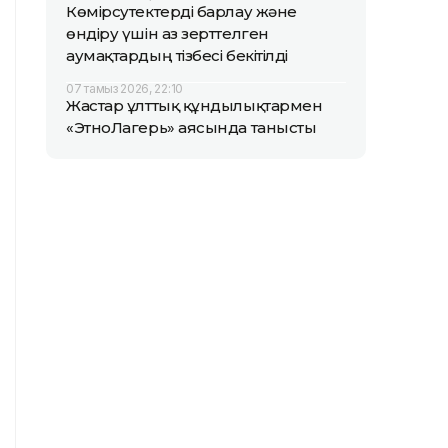
Көмірсутектерді барлау және
өндіру үшін аз зерттелген
аумақтардың тізбесі бекітілді
07 тамыз 2026, 22:10
Жастар ұлттық құндылықтармен
«ЭтноЛагерь» аясында танысты