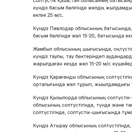
Солтүстік Қазақстан облысының батысынд
күндіз басым бөлігінде желдің жылдамдығ
екпіні 25 м/с.
Күндіз Павлодар облысының батысында, 
басым бөлігінде жел 15-20, батысында екп
Жамбыл облысының шығысында, оңтүстік
күндіз таулы, тау бөктеріндегі аудандард
жарқылдаған кезде жел 15-20 м/с күшейед
Күндіз Қарағанды облысының солтүстігінд
орталығында жел тұрып, жыылдамдығы 15
Күндіз Қызылорда облысының солтүстік-
облысының солтүстігінде, түнде және т
солтүстігінде, солтүстік-шығысында тұма
Күндіз Атырау облысының солтүстігінде,