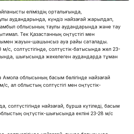
йланысты еліміздің орталығында,
таулы аудандарында, күндіз найзағай жарқылдап,
Жамбыл облысының таулы аудандарында және тау
қтимал. Тек Қазақстанның оңтүстігі мен
ымен жауын-шашынсыз ауа райы сақталады.
 м/с, солтүстігінде, солтүстік-батысында жел 23-
тысында, шығысында жекелеген аудандарда тұман
з Ақмола облысының басым бөлігінде найзағай
/с, ал облыстың солтүстігі мен оңтүстік-
 солтүстігінде найзағай, бұршақ күтіледі, басым
 облыстың оңтүстік-шығысында екпіні 23-28 м/с