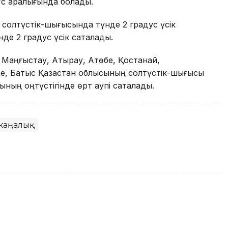
с аралығында болады.
солтүстік-шығысында түнде 2 градус үсік
де 2 градус үсік сақталады.
Маңғыстау, Атырау, Ақтөбе, Қостанай,
е, Батыс Қазақстан облысының солтүстік-шығысы
ның оңтүстігінде өрт қаупі сақталады.
жаңалық