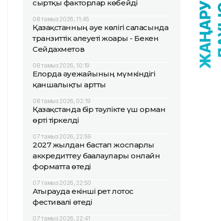
сыртқы факторлар көбейді
08 тамыз 2026, 11:45
Қазақстанның әуе көлігі саласында
транзиттік әлеуеті жоғары - Бекен
Сейдахметов
08 тамыз 2026, 10:19
Елорда әуежайының мүмкіндігі
қаншалықты артты
08 тамыз 2026, 02:19
Қазақстанда бір тәулікте үш орман
өрті тіркелді
07 тамыз 2026, 22:59
2027 жылдан бастап жоспарлы
аккредиттеу бағалаулары онлайн
форматта өтеді
07 тамыз 2026, 22:50
Атырауда екінші рет лотос
фестивалі өтеді
07 тамыз 2026, 22:41