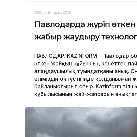
13:00, 08 Тамыз 2026
Павлодарда жүріп өткен
жаңбыр жаудыру техноло
ПАВЛОДАР. KAZINFORM - Павлодар обл
өткен жойқын құйынның кенеттен па
алаңдаушылық туындатқаны анық. Оны
еліміздің оңтүстігінде қолданылған
байланыстырып отыр. Kazinform тілшіс
құбылысының жай-жапсарын анықтап 