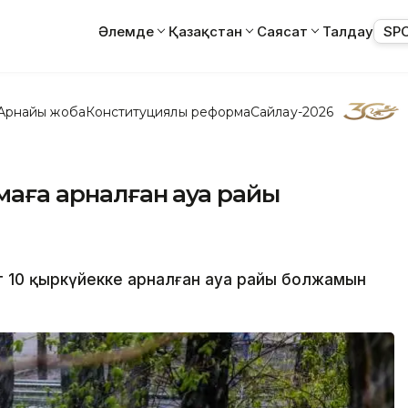
Әлемде
Қазақстан
Саясат
Талдау
SP
Арнайы жоба
Конституциялық реформа
Сайлау-2026
маға арналған ауа райы
т 10 қыркүйекке арналған ауа райы болжамын