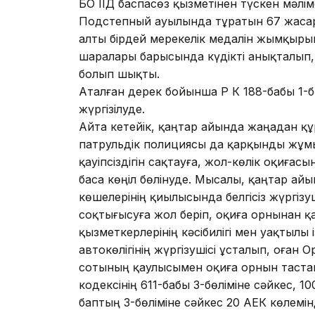
БҚО ІІД баспасөз қызметінен түскен мәліме
Подстепный ауылында тұратын 67 жасар 
алты бірдей мерекелік медалін жымқырып 
шаралары барысында күдікті анықталып,
болып шықты.
Аталған дерек бойынша ҚР ҚК 188-бабы 1-
жүргізілуде.
Айта кетейік, қаңтар айында жаңадан құр
патрульдік полициясы да қарқынды жұмы
қауіпсіздігін сақтауға, жол-көлік оқиғасы
баса көңіл бөлінуде. Мысалы, қаңтар а
көшелерінің қиылысында белгісіз жүргізу
соқтығысуға жол беріп, оқиға орнынан қа
қызметкерлерінің кәсібилігі мен уақтылы
автокөлігінің жүргізушісі ұсталып, оған
сотының қаулысымен оқиға орнын тастап 
кодексінің 611-бабы 3-бөліміне сәйкес, 1
баптың 3-бөліміне сәйкес 20 АЕК көлемі