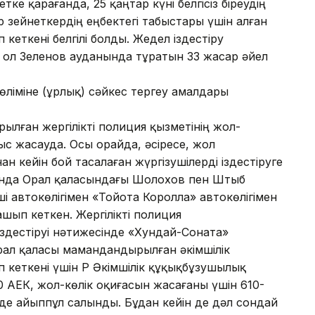
тке қарағанда, 25 қаңтар күні белгісіз біреудің
зейнеткердің еңбектегі табыстары үшін алған
кеткені белгілі болды. Жедел іздестіру
 ол Зеленов ауданында тұратын 33 жасар әйел
бөліміне (ұрлық) сәйкес тергеу амалдары
ылған жергілікті полиция қызметінің жол-
с жасауда. Осы орайда, әсіресе, жол
нан кейін бой тасалаған жүргізушілерді іздестіруге
йында Орал қаласындағы Шолохов пен Штыб
ші автокөлігімен «Тойота Королла» автокөлігімен
шып кеткен. Жергілікті полиция
 іздестіруі нәтижесінде «Хундай-Соната»
 Орал қаласы мамандандырылған әкімшілік
кеткені үшін ҚР Әкімшілік құқықбұзушылық
00 АЕК, жол-көлік оқиғасын жасағаны үшін 610-
нде айыппұл салынды. Бұдан кейін де дәл сондай