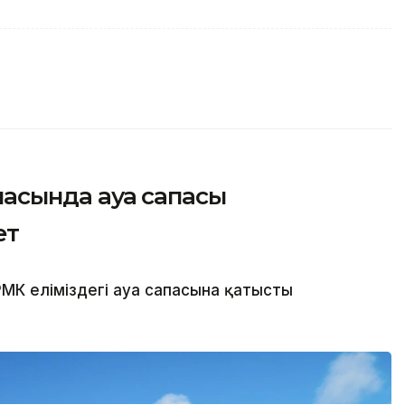
қаласында ауа сапасы
ет
МК еліміздегі ауа сапасына қатысты