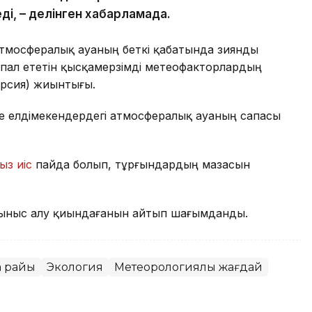
ді, – делінген хабарламада.
атмосфералық ауаның беткі қабатында зиянды
пал ететін қысқамерзімді метеофакторлардың
ерсия) жиынтығы.
де елдімекендердегі атмосфералық ауаның сапасы
ыз иіс
пайда болып, тұрғындардың мазасын
ыныс алу қиындағанын айтып шағымданды.
а райы
Экология
Метеорологиялық жағдай