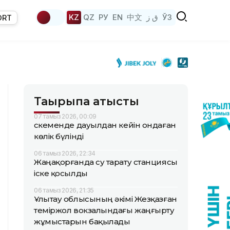
KZ
QZ
РУ
EN
中文
ق ز
ЎЗ
ORT
Тақырыпқа қатысты
07 тамыз 2026, 00:09
Өскеменде дауылдан кейін ондаған
көлік бүлінді
06 тамыз 2026, 22:34
Жаңақорғанда су тарату станциясы
іске қосылды
06 тамыз 2026, 21:35
Ұлытау облысының әкімі Жезқазған
теміржол вокзалындағы жаңғырту
жұмыстарын бақылады