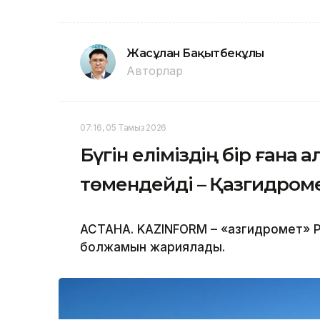
Жасұлан Бақытбекұлы
Авторлар
07:16, 05 Тамыз 2026
Бүгін еліміздің бір ғана 
төмендейді – Қазгидром
АСТАНА. KAZINFORM – «Қазгидромет» Р
болжамын жариялады.