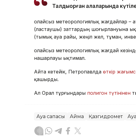
Талдықорған қалаларында күтіле
Қолайсыз метеорологиялық жағдайлар – 
(ластаушы) заттардың шоғырлануына ық
(тымық ауа райы, жеңіл жел, тұман, инв
Қолайсыз метеорологиялық жағдай кезін
нашарлауы ықтимал.
Айта кетейік, Петропавлда
өткір жағымс
қашырды.
Ал Орал тұрғындары
полигон түтінінен
т
Ауа сапасы
Аймақ
Қазгидромет
Ау