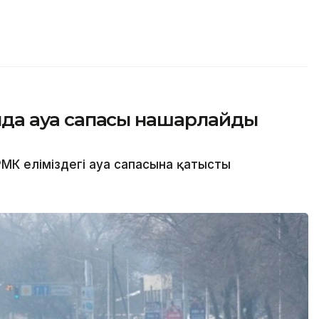
сында ауа сапасы нашарлайды
МК еліміздегі ауа сапасына қатысты