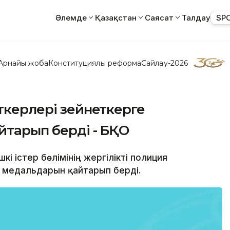
Әлемде
Қазақстан
Саясат
Талдау
SP
Арнайы жоба
Конституциялық реформа
Сайлау-2026
еткерлері зейнеткерге
йтарып берді - БҚО
кі істер бөлімінің жергілікті полиция
 медальдарын қайтарып берді.