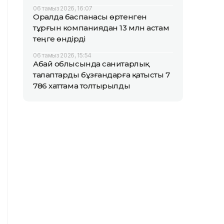
06 тамыз 2026, 16:07
Оралда баспанасы өртенген
тұрғын компаниядан 13 млн астам
теңге өндірді
06 тамыз 2026, 15:54
Абай облысында санитарлық
талаптарды бұзғандарға қатысты 7
786 хаттама толтырылды