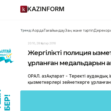
KAZINFORM
Ақорда
Тағайындау
Заң және тәртіп
Дерекқор
Тренд:
20:10, 28 Қаңтар 2016
Жергілікті полиция қызм
ұрланған медальдарын қа
ОРАЛ. ҚазАқпарат - Теректі аудандық іш
қызметкерлері зейнеткерге ұрланған