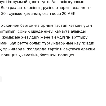
ші ізі суымай қолға түсті. Ал көлік құралын
ектра» автокөлігінің руліне отырып, жол-көлік
 30 тәулікке қамалып, оған қоса 20 АЕК
іріскеннен бері оқиға орнын тастап кеткені үшін
тартылып, соның ішінде екеуі қамауға алынды.
з жұмысын жетілдіру және тиімділігін арттыру
ақ. Бұл ретте облыс тұрғындарының қауіпсіздігі
 орындарда, жолдарда тәртіпті сақтауға ерекше
ті полиция қызметінің бастығы, полиция