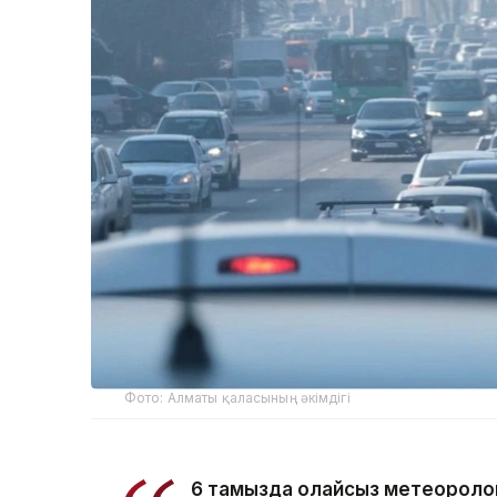
Фото: Алматы қаласының әкімдігі
6 тамызда қолайсыз метеороло