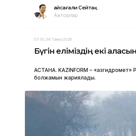
Ғайсағали Сейтақ
Авторлар
07:30, 06 Тамыз 2026
Бүгін еліміздің екі қала
АСТАНА. KAZINFORM – «Қазгидромет» Р
болжамын жариялады.