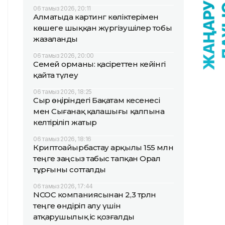
06 тамыз 2026, 20:11
Алматыда картинг көліктерімен
көшеге шыққан жүргізушілер тобы
жазаланды
06 тамыз 2026, 20:00
Семей орманы: қасіреттен кейінгі
қайта түлеу
06 тамыз 2026, 18:25
Сыр өңіріндегі Бақатам кесенесі
мен Сығанақ қалашығы қалпына
келтіріліп жатыр
06 тамыз 2026, 18:16
Криптоайырбастау арқылы 155 млн
теңге заңсыз табыс тапқан Орал
тұрғыны сотталды
06 тамыз 2026, 17:44
NCOC компаниясынан 2,3 трлн
теңге өндіріп алу үшін
атқарушылық іс қозғалды