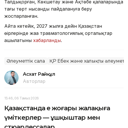
Талдықорған, Көкшетау және Ақтөбе қалаларында
тағы төрт нысанды пайдалануға беру
жоспарланған.
Айта кетейік, 2027 жылға дейін Қазақстан
өңірлерінде жаңа травматологиялық орталықтар
ашылатыны
хабарланды
.
Әлеуметтік сала
ҚР Еңбек және халықты әлеуметті
Асхат Райқұл
Авторлар
15:46, 06 Тамыз 2026
Қазақстанда ең жоғары жалақыға
үміткерлер — ұшқыштар мен
стюардессалар