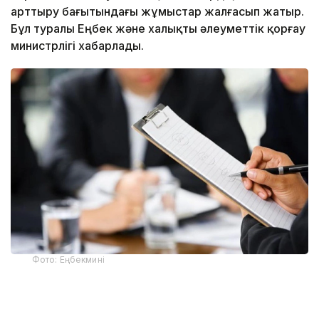
арттыру бағытындағы жұмыстар жалғасып жатыр.
Бұл туралы Еңбек және халықты әлеуметтік қорғау
министрлігі хабарлады.
Фото: Еңбекмині
Ведомствоның мәліметінше, әлеуметтік
қызметкерлер қарттарға, мүгедектігі бар