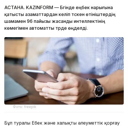
АСТАНА. KAZINFORM — Бүгінде еңбек нарығына
қатысты азаматтардан келіп түскен өтініштердің
шамамен 96 пайызы жасанды интеллектінің
көмегімен автоматты түрде өңделді.
Фото: freepik
Бұл туралы Еңбек және халықты әлеуметтік қорғау