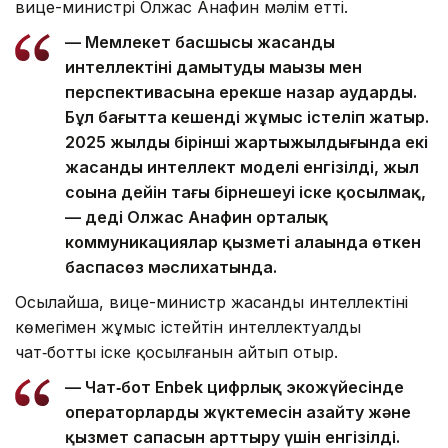
вице-министрі Олжас Анафин мәлім етті.
— Мемлекет басшысы жасанды
интеллектіні дамытудың маңызы мен
перспективасына ерекше назар аударды.
Бұл бағытта кешенді жұмыс істеліп жатыр.
2025 жылдың бірінші жартыжылдығында екі
жасанды интеллект моделі енгізілді, жыл
соңына дейін тағы бірнешеуі іске қосылмақ,
— деді Олжас Анафин орталық
коммуникациялар қызметі алаңында өткен
баспасөз мәслихатында.
Осылайша, вице-министр жасанды интеллектінің
көмегімен жұмыс істейтін интеллектуалды
чат‑боттың іске қосылғанын айтып отыр.
— Чат‑бот Enbek цифрлық экожүйесінде
операторлардың жүктемесін азайту және
қызмет сапасын арттыру үшін енгізілді.