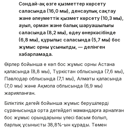
Сондай-ақ өзге қызметтер көрсету
саласында (16,0 мың), денсаулық сақтау
және әлеуметтік қызмет көрсету (10,3 мың),
ауыл, орман және балық шаруашылығы
саласында (8,2 мың), өңдеу өнеркәсібінде
(6,8 мың), құрылыс саласында (5,7 мың) бос
жұмыс орны ұсынылды, — делінген
хабарламада.
Өңірлер бойынша ең көп бос жұмыс орны Астана
қаласында (8,8 мың), Түркістан облысында (7,6 мың),
Павлодар облысында (7,1 мың), Алматы қаласында
(7,0 мың) және Ақмола облысында (6,9 мың)
жарияланған.
Біліктілік деңгейі бойынша жұмыс берушілердің
сұранысында орта деңгейдегі мамандарға арналған
бос жұмыс орындарының үлесі басым болып,
барлық ұсыныстың 38,8%-ын құрады. Төмен