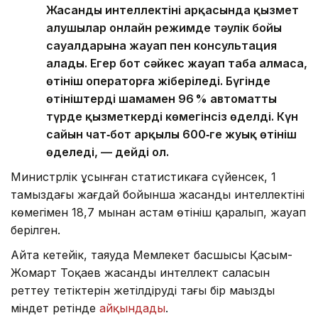
Жасанды интеллектінің арқасында қызмет
алушылар онлайн режимде тәулік бойы
сауалдарына жауап пен консультация
алады. Егер бот сәйкес жауап таба алмаса,
өтініш операторға жіберіледі. Бүгінде
өтініштердің шамамен 96 % автоматты
түрде қызметкердің көмегінсіз өңделді. Күн
сайын чат‑бот арқылы 600‑ге жуық өтініш
өңделеді, — дейді ол.
Министрлік ұсынған статистикаға сүйенсек, 1
тамыздағы жағдай бойынша жасанды интеллектінің
көмегімен 18,7 мыңнан астам өтініш қаралып, жауап
берілген.
Айта кетейік, таяуда Мемлекет басшысы Қасым-
Жомарт Тоқаев жасанды интеллект саласын
реттеу тетіктерін жетілдіруді тағы бір маңызды
міндет ретінде
айқындады
.