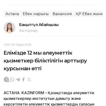
Астана
Еңбек нарығы
Вакансия
ҚР Еңбек және 
Бақытгүл Абайқызы
Авторлар
11:25, 06 Тамыз 2026
Елімізде 12 мың әлеуметтік
қызметкер біліктілігін арттыру
курсынан өтті
АСТАНА. KAZINFORM – Қазақстанда әлеуметтік
қызметкерлер институтын дамыту және
көрсетілетін әлеуметтік қызметтердің сапасын