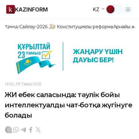
KAZINFORM
KZ
Сайлау-2026
Конституциялық реформа
Арнайы жо
Тренд:
14:20, 29 Тамыз 2025
ЖИ еңбек саласында: тәулік бойы
интеллектуалды чат‑ботқа жүгінуге
болады