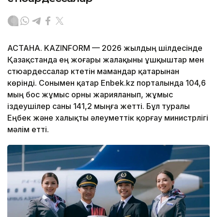
АСТАНА. KAZINFORM — 2026 жылдың шілдесінде
Қазақстанда ең жоғары жалақыны ұшқыштар мен
стюардессалар күтетін мамандар қатарынан
көрінді. Сонымен қатар Enbek.kz порталында 104,6
мың бос жұмыс орны жарияланып, жұмыс
іздеушілер саны 141,2 мыңға жетті. Бұл туралы
Еңбек және халықты әлеуметтік қорғау министрлігі
мәлім етті.