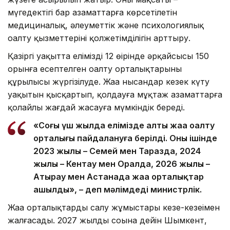
мүгедектігі бар азаматтарға көрсетілетін
медициналық, әлеуметтік және психологиялық
оңалту қызметтерінің қолжетімділігін арттыру.
Қазіргі уақытта еліміздің 12 өңірінде әрқайсысы 150
орынға есептелген оңалту орталықтарының
құрылысы жүргізілуде. Жаңа нысандар кезек күту
уақытын қысқартып, қолдауға мұқтаж азаматтарға
қолайлы жағдай жасауға мүмкіндік береді.
«Соңғы үш жылда елімізде алты жаңа оңалту
орталығы пайдалануға берілді. Оның ішінде
2023 жылы – Семей мен Таразда, 2024
жылы – Кентау мен Оралда, 2026 жылы –
Атырау мен Астанада жаңа орталықтар
ашылды», – деп мәлімдеді министрлік.
Жаңа орталықтарды салу жұмыстары кезең-кезеңімен
жалғасады. 2027 жылдың соңына дейін Шымкент,