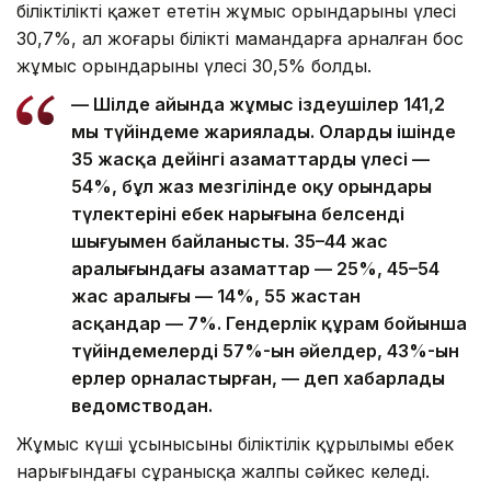
біліктілікті қажет ететін жұмыс орындарының үлесі
30,7%, ал жоғары білікті мамандарға арналған бос
жұмыс орындарының үлесі 30,5% болды.
— Шілде айында жұмыс іздеушілер 141,2
мың түйіндеме жариялады. Олардың ішінде
35 жасқа дейінгі азаматтардың үлесі —
54%, бұл жаз мезгілінде оқу орындары
түлектерінің еңбек нарығына белсенді
шығуымен байланысты. 35–44 жас
аралығындағы азаматтар — 25%, 45–54
жас аралығы — 14%, 55 жастан
асқандар — 7%. Гендерлік құрам бойынша
түйіндемелердің 57%-ын әйелдер, 43%-ын
ерлер орналастырған, — деп хабарлады
ведомстводан.
Жұмыс күші ұсынысының біліктілік құрылымы еңбек
нарығындағы сұранысқа жалпы сәйкес келеді.