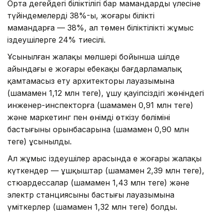
Орта деңгейдегі біліктілігі бар мамандардың үлесіне
түйіндемелердің 38%-ы, жоғары білікті
мамандарға — 38%, ал төмен біліктілікті жұмыс
іздеушілерге 24% тиесілі.
Ұсынылған жалақы мөлшері бойынша шілде
айындағы ең жоғары еңбекақы бағдарламалық
қамтамасыз ету архитекторы лауазымына
(шамамен 1,12 млн теңге), ұшу қауіпсіздігі жөніндегі
инженер-инспекторға (шамамен 0,91 млн теңге)
және маркетинг пен өнімді өткізу бөлімінің
бастығының орынбасарына (шамамен 0,90 млн
теңге) ұсынылды.
Ал жұмыс іздеушілер арасында ең жоғары жалақы
күткендер — ұшқыштар (шамамен 2,39 млн теңге),
стюардессалар (шамамен 1,43 млн теңге) және
электр станциясының бастығы лауазымына
үміткерлер (шамамен 1,32 млн теңге) болды.