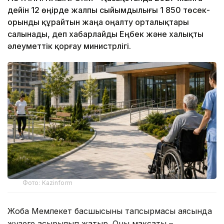
дейін 12 өңірде жалпы сыйымдылығы 1 850 төсек-
орынды құрайтын жаңа оңалту орталықтары
салынады, деп хабарлайды Еңбек және халықты
әлеуметтік қорғау министрлігі.
Фото: Kazinform
Жоба Мемлекет басшысының тапсырмасы аясында
жүзеге асырылып жатыр. Оның мақсаты –