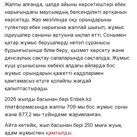
Жалпы алғанда, шілде айының көрсеткіштері еңбек
нарығындағы маусымдық белсенділіктің артқанын
көрсетеді. Жаз мезгілінде оқу орындарының
түлектері еңбек нарығына жаппай шығып, жұмыс
іздеушілер санының артуына ықпал етті. Сонымен
қатар жұмыс берушілердің негізгі сұранысы
бұрынғысынша білім беру, қызмет көрсету және
денсаулық сақтау салаларында сақталуда. Жұмыс
күші ұсынысының көбеюі алдағы айларда бос
жұмыс орындарын қажетті кадрлармен
қамтамасыз етуге қолайлы жағдай
қалыптастырады.
2026 жылдың басынан бері Enbek.kz
платформасында жалпы 709 мың бос жұмыс орны
және 877,2 мың түйіндеме жарияланған.
Айта кетейік, жыл басынан бері 250 мыңға жуық
адам жұмыспен
қамтылды.