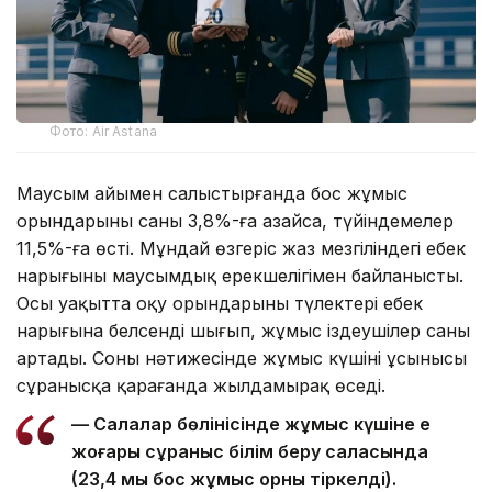
Фото: Air Astana
Маусым айымен салыстырғанда бос жұмыс
орындарының саны 3,8%-ға азайса, түйіндемелер
11,5%-ға өсті. Мұндай өзгеріс жаз мезгіліндегі еңбек
нарығының маусымдық ерекшелігімен байланысты.
Осы уақытта оқу орындарының түлектері еңбек
нарығына белсенді шығып, жұмыс іздеушілер саны
артады. Соның нәтижесінде жұмыс күшінің ұсынысы
сұранысқа қарағанда жылдамырақ өседі.
— Салалар бөлінісінде жұмыс күшіне ең
жоғары сұраныс білім беру саласында
(23,4 мың бос жұмыс орны тіркелді).