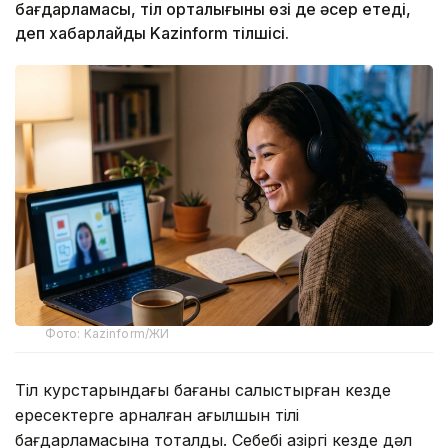
бағдарламасы, тіл орталығының өзі де әсер етеді,
деп хабарлайды Kazinform тілшісі.
Фото: Kazinform/ЖИ
Тіл курстарындағы бағаны салыстырған кезде
ересектерге арналған ағылшын тілі
бағдарламасына тоқталдық. Себебі қазіргі кезде дәл