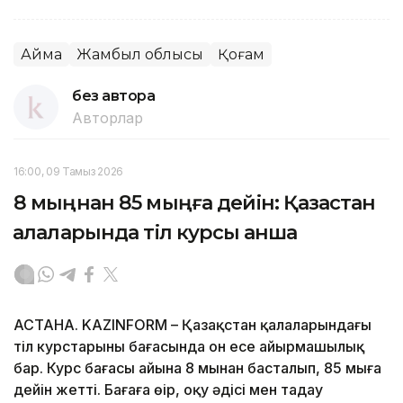
Аймақ
Жамбыл облысы
Қоғам
без автора
Авторлар
16:00, 09 Тамыз 2026
8 мыңнан 85 мыңға дейін: Қазақстан
қалаларында тіл курсы қанша
АСТАНА. KAZINFORM – Қазақстан қалаларындағы
тіл курстарының бағасында он есе айырмашылық
бар. Курс бағасы айына 8 мыңнан басталып, 85 мыңға
дейін жетті. Бағаға өңір, оқу әдісі мен таңдау