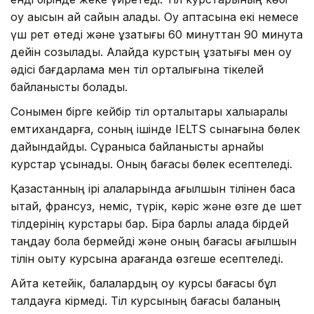
оқу ақысын ай сайын алады. Оқу аптасына екі немесе
үш рет өтеді және ұзақтығы 60 минуттан 90 минутқа
дейін созылады. Алайда курстың ұзақтығы мен оқу
әдісі бағдарлама мен тіл орталығына тікелей
байланысты болады.
Сонымен бірге кейбір тіл орталықтары халықаралық
емтихандарға, соның ішінде IELTS сынағына бөлек
дайындайды. Сұранысқа байланысты арнайы
курстар ұсынады. Оның бағасы бөлек есептеледі.
Қазақстанның ірі қалаларында ағылшын тілінен басқа
қытай, франсуз, неміс, түрік, кәріс және өзге де шет
тілдерінің курстары бар. Бірақ барлық қалада бірдей
таңдау бола бермейді және оның бағасы ағылшын
тілін оқыту курсына қарағанда өзгеше есептеледі.
Айта кетейік, балалардың оқу курсы бағасы бұл
талдауға кірмеді. Тіл курсының бағасы баланың