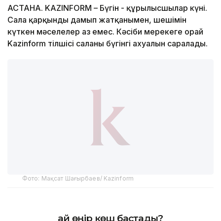
АСТАНА. KAZINFORM – Бүгін - құрылысшылар күні.
Сала қарқынды дамып жатқанымен, шешімін
күткен мәселелер аз емес. Кәсіби мерекеге орай
Kazinform тілшісі саланың бүгінгі ахуалын саралады.
Фото: Мақсат Шағырбаев/ Kazinform
Қай өңір көш бастады?