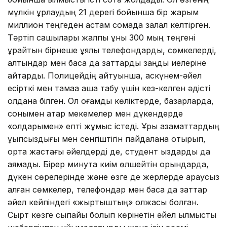
мүлкін ұрлаудың 21 дерегі бойынша бір жарым
миллион теңгеден астам сомада залал келтірген.
Тәртіп сақшылары жалпы құны 300 мың теңгені
құрайтын бірнеше ұялы телефондарды, сөмкелерді,
алтындар мен басқа да заттарды заңды иелеріне
қайтарды. Полицейдің айтуынша, қаскүнем-әйел
есірткі мен тамаққа ақша табу үшін кез-келген әдісті
қолдана білген. Ол қоғамдық көліктерде, базарларда,
сонымен қатар мекемелер мен дүкендерде
«қолдарымен» епті жұмыс істеді. Ұры азаматтардың
ұқыпсыздығы мен сенгіштігін пайдалана отырып,
орта жастағы әйелдерді де, студент қыздарды да
аямады. Бірер минутқа киім өлшейтін орындарда,
дүкен сөрелерінде және өзге де жерлерде қараусыз
қалған сөмкелер, телефондар мен басқа да заттар
әйел кейпіндегі «жыртқыштың» олжасы болған.
Сырт көзге сыпайы болып көрінетін әйел қылмысты