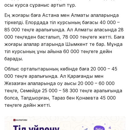
осы курсқа сұраныс артып тұр.
Ең жоғары баға Астана мен Алматы қалаларында
тіркелді. Елордада тіл курсының бағасы 40 000 –
85 000 теңге аралығында. Ал Алматы қаласында 28
000 теңгеден басталып, 78 000 теңгеге жетті. Баға
жоғары қалалар қатарында Шымкент те бар. Мұнда
тіл курсының құны айына 60 000 теңгеге дейін
барады.
Облыс орталықтарының көбінде баға 20 000 – 45
000 теңге аралығында. Ал Қарағанды мен
Жезқазған қалаларында оқу ақысы 20 000 – 60 000
теңге, Семейде 25 000 – 58 300 теңге аралығында
болса, Талдықорған, Тараз бен Қонаевта 45 000
теңгеге дейін жетті.