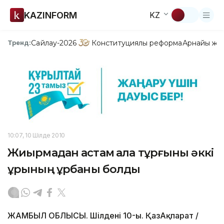
KAZINFORM
KZ
Сайлау-2026
Конституциялық реформа
Арнайы жо
Тренд:
10:07, 10 Шілде 2010
Жиырмадан астам қала тұрғыны әккі
ұрының құрбаны болды
ЖАМБЫЛ ОБЛЫСЫ. Шілденің 10-ы. ҚазАқпарат /