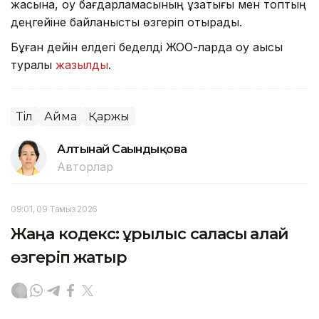
жасына, оқу бағдарламасының ұзақтығы мен топтың
деңгейіне байланысты өзгеріп отырады.
Бұған дейін елдегі беделді ЖОО-ларда оқу ақысы
туралы
жазылды
.
Тіл
Аймақ
Қаржы
Алтынай Сағындықова
Авторлар
09:01, 09 Тамыз 2026
Жаңа кодекс: құрылыс саласы қалай
өзгеріп жатыр