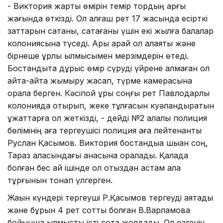
- Виктория жарты өмірін темір тордың арғы
жағында өткізді. Ол алғаш рет 17 жасында есірткі
заттарын сатқаны, сақтағаны үшін екі жылға балалар
колониясына түседі. Ары қарай ол алаяқтық және
бірнеше ұрлық қылмысымен мерзімдерін өтеді.
Бостандықта дұрыс өмір сүруді үйрене алмаған ол
қайта-қайта жымқыру жасап, түрме камерасына
орала берген. Кәсіпқой ұры соңғы рет Павлодарлық
колонияда отырып, жеке тұлғасын куәландыратын
құжаттарға қол жеткізді, - дейді №2 қалалық полиция
бөлімінің аға тергеушісі полиция аға лейтенанты
Руслан Қасымов. Виктория бостандыққа шыққан соң,
Тараз қаласындағы анасына оралады. Қалада
болған бес ай ішінде ол отыздан астам қала
тұрғынын тонап үлгерген.
Жақын күндері тергеуші Р.Қасымов тергеуді аяқтады
және бұрын 4 рет сотты болған В.Варламова
бойынша қылмыстық істі сотқа жолдады. Ол өзгенің