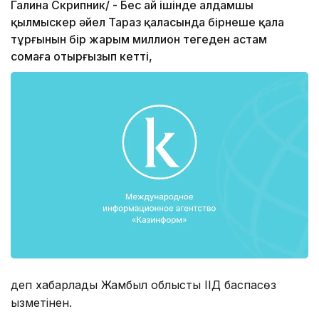
Галина Скрипник/ - Бес ай ішінде алдамшы
қылмыскер әйел Тараз қаласында бірнеше қала
тұрғынын бір жарым миллион теңгеден астам
сомаға отырғызып кетті,
деп хабарлады Жамбыл облыстық ІІД баспасөз
қызметінен.