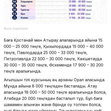
Фото: Kazinform
Баға Қостанай мен Атырау қалаларында айына 15
000 – 25 000 теңге, Қызылордада 15 000 – 40 000
теңге, Павлодарда 25 000 – 33 000 теңге,
Петропавлда 22 500 – 30 000 теңге, Көкшетауда
30 000 – 35 000 теңге, Өскеменде 17 900 – 30 200
теңге аралығында.
Ағылшын тілі курсының ең арзаны Орал қаласында.
Мұнда айына 8 000 теңгеден басталады. Ақтау
қаласында 18 000 – 50 000 теңге аралығында болса,
Ақтөбеде 20 000 теңгеден басталып тұр. Бұл баға
шамамен алынған және бірінде оқу топпен болса,
енді бірінде жеке үйретеді. Тіл курстарының көбі