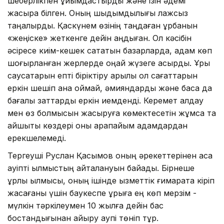
шеберлікпен ұйымдастырды және ізін әдемі
жасыра білген. Оның шыдымдылығы лажсыз
таңқалырды. Қаскүнем өзінің таңдаған құрбанын
«жеңіске» жеткенге дейін аңдыған. Ол кәсібін
әсіресе киім-кешек сататын базарларда, адам көп
шоғырланған жерлерде оңай жүзеге асырды. Ұры
саусақтарын епті біріктіру арқылы қол сағаттарын
еркін шешіп қана қоймай, әмияндарды және басқа да
бағалы заттарды еркін иемденді. Керемет алдау
мен өз болмысын жасыруға көмектесетін жұмсақ та
айшықты көздері оны қарапайым адамдардан
ерекшелемеді.
Тергеуші Руслан Қасымов оның әрекеттерінен аса
қауіпті қылмыстың қайталануын байқады. Бірнеше
ұрлық қылмысы, оның ішінде қызметтік ғимаратқа кіріп
жасағаны үшін баукеспе ұрыға ең көп мерзім -
мүлкін тәркілеумен 10 жылға дейін бас
бостандығынан айыру қаупі төніп тұр.