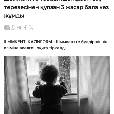
терезесінен құлаған 3 жасар бала көз
жұмды
ШЫМКЕНТ. KAZINFORM – Шымкентте бүлдіршіннің
өліміне әкелген оқиға тіркелді.