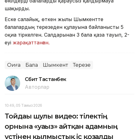
өкілдерді балаларды қараусыз қалдырмауға
шақырды.
Еске салайық, өткен жылы Шымкентте
балалардың терезеден құлауына байланысты 5
оқиға тіркелген. Салдарынан 3 бала қаза тауып, 2-
еуі
жарақаттанған.
Оқиға
Бала
Шымкент
Терезе
Сәбит Тастанбек
Авторлар
10:49, 05 Тамыз 2026
Тойдағы шулы видео: тілектің
орнына «уағыз» айтқан адамның
үстінен қылмыстық іс қозғалды