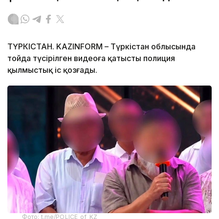
ТҮРКІСТАН. KAZINFORM – Түркістан облысында
тойда түсірілген видеоға қатысты полиция
қылмыстық іс қозғады.
Фото: t.me/POLICE_of_KZ