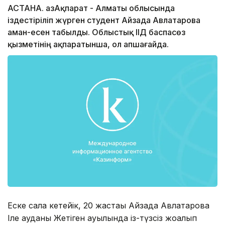
АСТАНА. ҚазАқпарат - Алматы облысында
іздестіріліп жүрген студент Айзада Авлатарова
аман-есен табылды. Облыстық ІІД баспасөз
қызметінің ақпаратынша, ол Қапшағайда.
Еске сала кетейік, 20 жастағы Айзада Авлатарова
Іле ауданы Жетіген ауылында із-түзсіз жоғалып