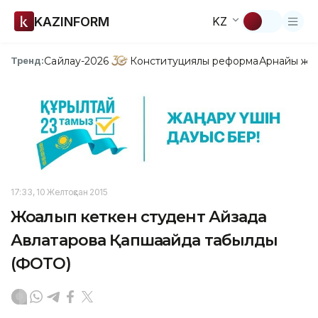
KAZINFORM
KZ
Сайлау-2026
Конституциялық реформа
Арнайы жо
Тренд:
17:33, 10 Желтоқсан 2015
Жоғалып кеткен студент Айзада
Авлатарова Қапшағайда табылды
(ФОТО)