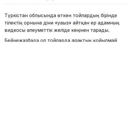
Түркістан облысында өткен тойлардың бірінде
тілектің орнына діни «уағыз» айтқан ер адамның
видеосы әлеуметтік желіде кеңінен тарады.
Бейнежазбада ол тойларда арақтың қойылмай
жүргенін құптайтынын айтып, ендігі кезекте
музыкадан бас тарту керектігін жеткізген. Сондай-
ақ ерлер мен әйелдердің бірге отыруын шариғатқа
қайшы деп бағалап, мұсылмандардың діни
талаптарды қатаң ұстануы қажет екенін
айтқан.
Ішкі істер министрлігі бұл видеоға қатысты ресми
мәлімдеме жасады.
– Әлеуметтік желілерге жүргізілген
мониторинг барысында Түркістан
облысының 66 жастағы тұрғынының діни
және әлеуметтік араздықты қоздыру