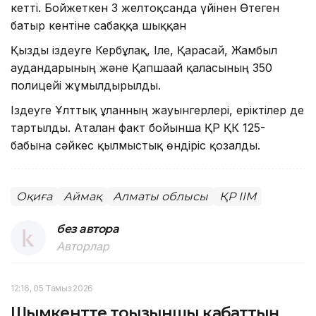
кетті. Бойжеткен 3 желтоқсанда үйінен Өтеген
батыр кентіне сабаққа шыққан
Қызды іздеуге Кербұлақ, Іле, Қарасай, Жамбыл
аудандарының және Қапшағай қаласының 350
полицейі жұмылдырылды.
Іздеуге Ұлттық ұланның жауынгерлері, еріктілер де
тартылды. Аталған факт бойынша ҚР ҚК 125-
бабына сәйкес қылмыстық өндіріс қозғалды.
Оқиға
Аймақ
Алматы облысы
ҚР ІІМ
без автора
Авторлар
12:16, 05 Тамыз 2026
Шымкентте тоғызыншы қабаттың