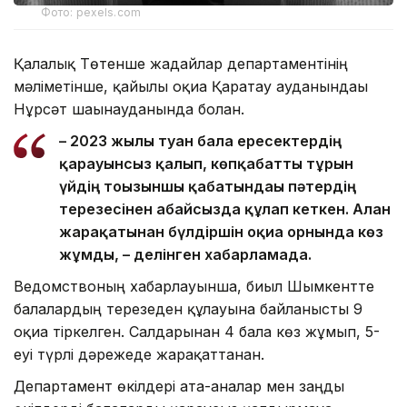
Фото: pexels.com
Қалалық Төтенше жағдайлар департаментінің
мәліметінше, қайғылы оқиға Қаратау ауданындағы
Нұрсәт шағынауданында болған.
– 2023 жылы туған бала ересектердің
қарауынсыз қалып, көпқабатты тұрғын
үйдің тоғызыншы қабатындағы пәтердің
терезесінен абайсызда құлап кеткен. Алған
жарақатынан бүлдіршін оқиға орнында көз
жұмды, – делінген хабарламада.
Ведомствоның хабарлауынша, биыл Шымкентте
балалардың терезеден құлауына байланысты 9
оқиға тіркелген. Салдарынан 4 бала көз жұмып, 5-
еуі түрлі дәрежеде жарақаттанған.
Департамент өкілдері ата-аналар мен заңды