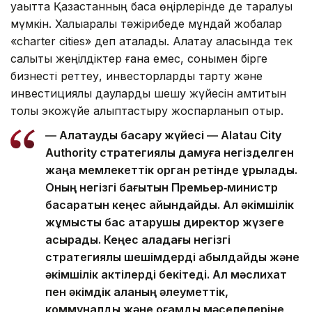
уақытта Қазақстанның басқа өңірлерінде де таралуы
мүмкін. Халықаралық тәжірибеде мұндай жобалар
«charter cities» деп аталады. Алатау қаласында тек
салықтық жеңілдіктер ғана емес, сонымен бірге
бизнесті реттеу, инвесторларды тарту және
инвестициялық дауларды шешу жүйесін қамтитын
толық экожүйе қалыптастыру жоспарланып отыр.
— Алатауды басқару жүйесі — Alatau City
Authority стратегиялық дамуға негізделген
жаңа мемлекеттік орган ретінде құрылады.
Оның негізгі бағытын Премьер‑министр
басқаратын кеңес айқындайды. Ал әкімшілік
жұмысты бас атқарушы директор жүзеге
асырады. Кеңес қаладағы негізгі
стратегиялық шешімдерді қабылдайды және
әкімшілік актілерді бекітеді. Ал мәслихат
пен әкімдік қаланың әлеуметтік,
коммуналдық және қоғамдық мәселелеріне