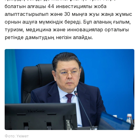
болатын алғашқы 44 инвестициялық жоба
қалыптастырылып және 30 мыңға жуық жаңа жұмыс
орнын ашуға мүмкіндік береді. Бұл қаланың ғылым,
туризм, медицина және инновациялар орталығы
ретінде дамытудың негізін қалайды.
Фото: Үкімет