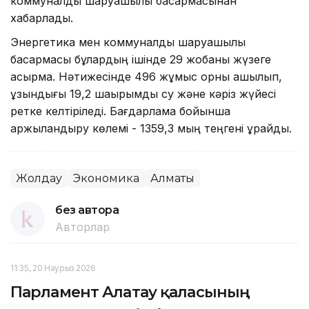
коммуналдық шаруашылық басқармасынан
хабарлады.
Энергетика мен коммуналды шаруашылық
басқармасы бұлардың ішінде 29 жобаны жүзеге
асырмақ. Нәтижесінде 496 жұмыс орны ашылып,
ұзындығы 19,2 шақырымдық су және кәріз жүйесі
ретке келтіріледі. Бағдарлама бойынша
қаржыландыру көлемі - 1359,3 мың теңгені құрайды.
Жолдау
Экономика
Алматы
без автора
Авторлар
11:35, 20 Наурыз 2026
Парламент Алатау қаласының