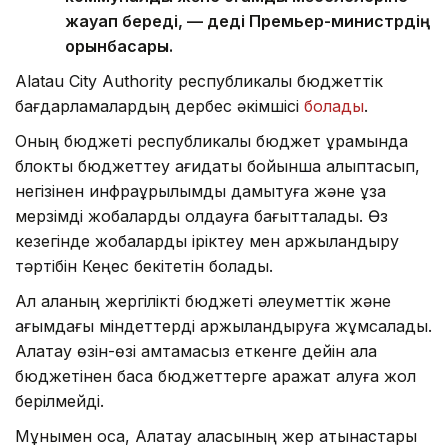
жауап береді, — деді Премьер-министрдің
орынбасары.
Alatau City Authority республикалық бюджеттік
бағдарламалардың дербес әкімшісі
болады
.
Оның бюджеті республикалық бюджет құрамында
блоктық бюджеттеу қағидаты бойынша қалыптасып,
негізінен инфрақұрылымды дамытуға және ұзақ
мерзімді жобаларды қолдауға бағытталады. Өз
кезегінде жобаларды іріктеу мен қаржыландыру
тәртібін Кеңес бекітетін болады.
Ал қаланың жергілікті бюджеті әлеуметтік және
ағымдағы міндеттерді қаржыландыруға жұмсалады.
Алатау өзін-өзі қамтамасыз еткенге дейін қала
бюджетінен басқа бюджеттерге қаражат алуға жол
берілмейді.
Мұнымен қоса, Алатау қаласының жер қатынастары