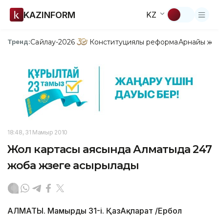
KAZINFORM
KZ
Сайлау-2026
Конституциялық реформа
Арнайы жо
Тренд:
18:48, 31 Мамыр 2010
Жол картасы аясында Алматыда 247
жоба жүзеге асырылады
АЛМАТЫ. Мамырдың 31-і. ҚазАқпарат /Ербол