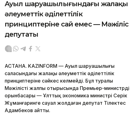
Ауыл шаруашылығындағы жалақы
әлеуметтік әділеттілік
принциптеріне сай емес — Мәжіліс
депутаты
АСТАНА. KAZINFORM — Ауыл шаруашылығы
саласындағы жалақы әлеуметтік әділеттілік
принциптеріне сәйкес келмейді. Бұл туралы
Мәжілістің жалпы отырысында Премьер-министрдің
орынбасары — Ұлттық экономика министрі Серік
Жұманғаринге сауал жолдаған депутат Тілектес
Адамбеков айтты.