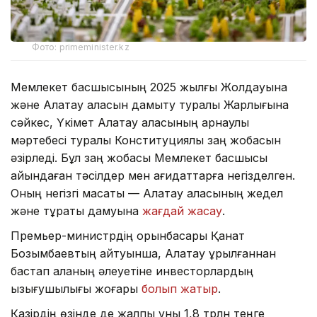
Фото: primeminister.kz
Мемлекет басшысының 2025 жылғы Жолдауына
және Алатау қаласын дамыту туралы Жарлығына
сәйкес, Үкімет Алатау қаласының арнаулы
мәртебесі туралы Конституциялық заң жобасын
әзірледі. Бұл заң жобасы Мемлекет басшысы
айқындаған тәсілдер мен қағидаттарға негізделген.
Оның негізгі мақсаты — Алатау қаласының жедел
және тұрақты дамуына
жағдай жасау
.
Премьер-министрдің орынбасары Қанат
Бозымбаевтың айтуынша, Алатау құрылғаннан
бастап қаланың әлеуетіне инвесторлардың
қызығушылығы жоғары
болып жатыр
.
Қазірдің өзінде де жалпы құны 1,8 трлн теңге