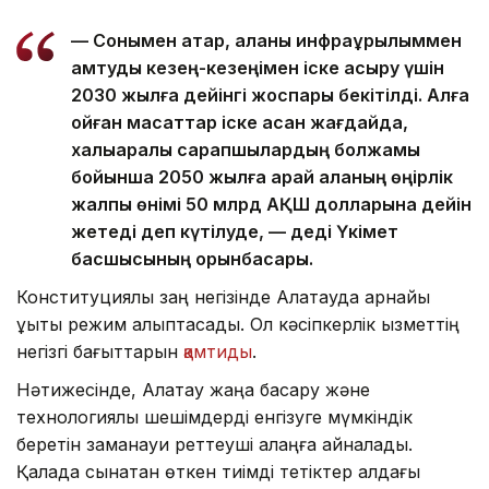
— Сонымен қатар, қаланы инфрақұрылыммен
қамтуды кезең-кезеңімен іске асыру үшін
2030 жылға дейінгі жоспары бекітілді. Алға
қойған мақсаттар іске асқан жағдайда,
халықаралық сарапшылардың болжамы
бойынша 2050 жылға қарай қаланың өңірлік
жалпы өнімі 50 млрд АҚШ долларына дейін
жетеді деп күтілуде, — деді Үкімет
басшысының орынбасары.
Конституциялық заң негізінде Алатауда арнайы
құқықтық режим қалыптасады. Ол кәсіпкерлік қызметтің
негізгі бағыттарын
қамтиды
.
Нәтижесінде, Алатау жаңа басқару және
технологиялық шешімдерді енгізуге мүмкіндік
беретін заманауи реттеуші алаңға айналады.
Қалада сынақтан өткен тиімді тетіктер алдағы