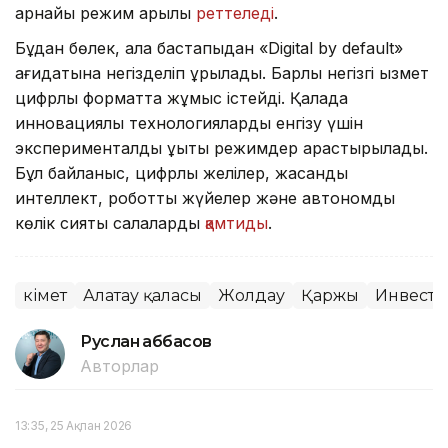
арнайы режим арқылы
реттеледі
.
Бұдан бөлек, қала бастапқыдан «Digital by default»
қағидатына негізделіп құрылады. Барлық негізгі қызмет
цифрлық форматта жұмыс істейді. Қалада
инновациялық технологияларды енгізу үшін
эксперименталды құқықтық режимдер қарастырылады.
Бұл байланыс, цифрлық желілер, жасанды
интеллект, роботтық жүйелер және автономды
көлік сияқты салаларды
қамтиды
.
Үкімет
Алатау қаласы
Жолдау
Қаржы
Инвесто
Руслан Ғаббасов
Авторлар
13:35, 25 Ақпан 2026