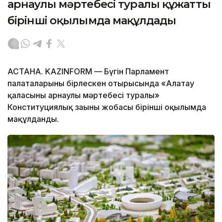
арнаулы мәртебесі туралы құжатты
бірінші оқылымда мақұлдады
АСТАНА. KAZINFORM — Бүгін Парламент
палаталарының бірлескен отырысында «Алатау
қаласының арнаулы мәртебесі туралы»
Конституциялық заңының жобасы бірінші оқылымда
мақұлданды.