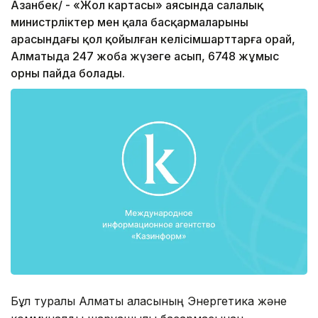
Азанбек/ - «Жол картасы» аясында салалық
министрліктер мен қала басқармаларының
арасындағы қол қойылған келісімшарттарға орай,
Алматыда 247 жоба жүзеге асып, 6748 жұмыс
орны пайда болады.
Бұл туралы Алматы қаласының Энергетика және