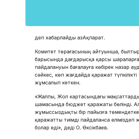
деп хабарлайды ҚазАқпарат.
Комитет төрағасының айтуынша, былты
барысында дағдарысқа қарсы шараларға
пайдалануын бағалауға көбірек назар а
сәйкес, көп жағдайда қаражат түпкілікт
жұмсалып кеткен.
«Жалпы, Жол картасындағы мақсаттарды 
шамасында бюджет қаражаты бөлінді. Ал б
жұмыссыздықты бір пайызға төмендетк
қаражатты тиімді пайдаланса еліміздег
болар еді», деді О. Өксікбаев.