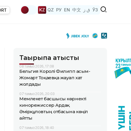
KZ
QZ
РУ
EN
中文
ق ز
ЎЗ
ORT
Тақырыпқа қатысты
08 тамыз 2026, 17:08
Бельгия Королі Филипп Қасым-
Жомарт Тоқаевқа жауап хат
жолдады
07 тамыз 2026, 20:03
Мемлекет басшысы көрнекті
кинорежиссер Ардақ
Әмірқұловтың отбасына көңіл
айтты
07 тамыз 2026, 18:40