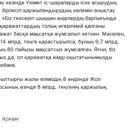
 кезінде Үкімет іс-шараларды іске асырудың
, бірлесіп қаржыландырудың көлемін анықтау
 «Біз тексеріп шыққан өңірлердің барлығында
қаражаттардың толық игерілмей қалғаны
ражат басқа мақсатқа жұмсалып кеткен. Мәселен,
4 млрд. теңге қарастырылса, бұның 9,7 млрд.
тың 80 пайызы мақсатсыз жұмсалған. Яғни, біз
ыз да, ол қаражатқа кімді оқытатынымызды
ікбаев.
былтырғы жылы еліміздің 8 өңірінде Жол
 осының өзінде 8 млрд. теңгенің қаржылық
Қоғам