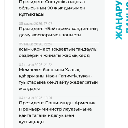
Президент Солтүстік Қазақстан
облысының 90 жылдығымен
құттықтады
05 тамыз 2026, 17:07
Президент «Бәйтерек» холдингінің
даму жоспарымен танысты
05 тамыз 2026, 12:24
Қасым-Жомарт Тоқаевтың таңдаулы
сөздерінің жинағы жарық көрді
04 тамыз 2026, 21:22
Мемлекет басшысы Халық
қаһарманы Иван Гапичтің туған-
туыстарына көңіл айту жеделхатын
жолдады
04 тамыз 2026, 18:01
Президент Пашинянды Армения
Премьер-министрі лауазымына
қайта тағайындалуымен
құттықтады