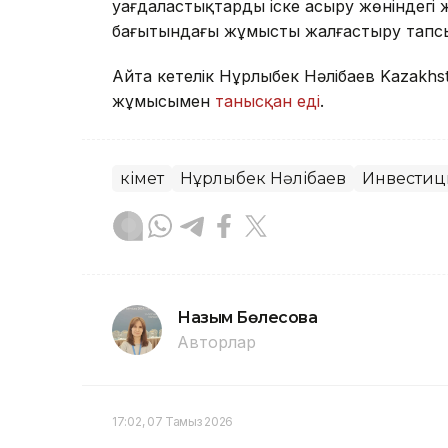
уағдаластықтарды іске асыру жөніндегі
бағытындағы жұмысты жалғастыру тап
Айта кетелік Нұрлыбек Нәлібаев Kazakhs
жұмысымен
танысқан еді
.
Үкімет
Нұрлыбек Нәлібаев
Инвестиц
Назым Бөлесова
Авторлар
17:02, 07 Тамыз 2026