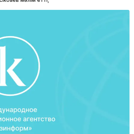
сікбаев мәлім етті,