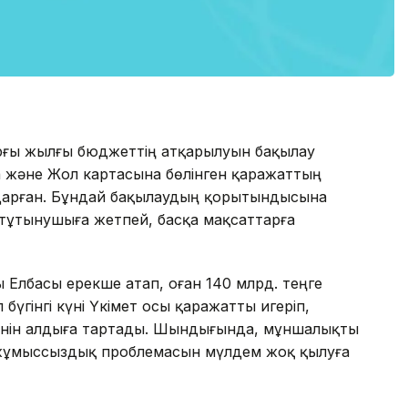
рғы жылғы бюджеттің атқарылуын бақылау
 және Жол картасына бөлінген қаражаттың
ударған. Бұндай бақылаудың қорытындысына
і тұтынушыға жетпей, басқа мақсаттарға
Елбасы ерекше атап, оған 140 млрд. теңге
үгінгі күні Үкімет осы қаражатты игеріп,
енін алдыға тартады. Шындығында, мұншалықты
і жұмыссыздық проблемасын мүлдем жоқ қылуға