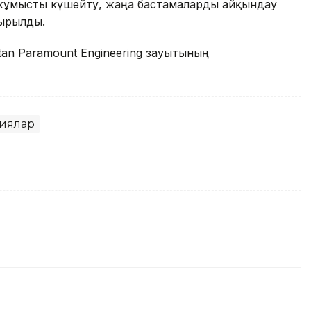
 жұмысты күшейту, жаңа бастамаларды айқындау
сырылды.
tan Paramount Engineering зауытының
иялар