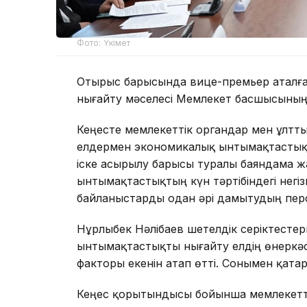
Фото: Үкімет
Отырыс барысында вице-премьер аталға
нығайту мәселесі Мемлекет басшысының 
Кеңесте мемлекеттік органдар мен ұлт
елдермен экономикалық ынтымақтастықты
іске асырылу барысы туралы баяндама ж
ынтымақтастықтың күн тәртібіндегі негі
байланыстарды одан әрі дамытудың пер
Нұрлыбек Нәлібаев шетелдік серіктест
ынтымақтастықты нығайту елдің өнеркәс
факторы екенін атап өтті. Сонымен қата
Кеңес қорытындысы бойынша мемлекеттік