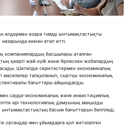
н елдермен өзара тиімді ынтымақтастықты
назарында екенін атап өтті.
тық компаниялардың басшылары аталған
ң қазіргі жай-күйі және бірлескен жобалардың
асады. Шетелдік серіктестермен экономикалық
згі мәселелер талқыланып, сыртқы экономикалық
спективалы бағыттары айқындалды.
ермен сауда-экономикалық және инвестициялық
іптік әрі технологиялық дамуының маңызды
р ынтымақтастықтың басым бағыттарын белгіледі.
 органдар мен ұйымдарға қол жеткізілген