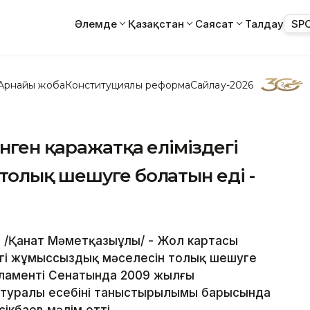
Әлемде
Қазақстан
Саясат
Талдау
SP
Арнайы жоба
Конституциялық реформа
Сайлау-2026
нген қаражатқа еліміздегі
толық шешуге болатын еді -
 /Қанат Мәметқазыұлы/ - Жол картасы
егі жұмыссыздық мәселесін толық шешуге
арламенті Сенатында 2009 жылғы
 туралы есебінің таныстырылымы барысында