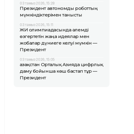
03 тамыз 2026, 15:28
Президент автономды роботтың
мүмкіндіктерімен танысты
03 тамыз 2026, 15:11
ЖИ олимпиадасында әлемді
өзгертетін жаңа идеялар мен
жобалар дүниеге келуі мүмкін —
Президент
03 тамыз 2026, 15:05
Қазақстан Орталық Азияда цифрлық
даму бойынша көш бастап тұр —
Президент