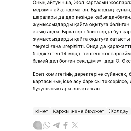
Оның айтуынша, Жол картасын жоспарлау
мерзімін айқындамаған. Бұлардың құнын
шаралары да дер кезінде қабылданбаған.
жұмыссыздарды қайта оқытуға бөлінген 
анықталды. Бірқатар облыстарда бұл қа
жұмыссыздарды қайта оқытуға қатысты 1
теңгесі ғана игеріліпті. Онда да қаражат
бюджеттен 14 млрд. теңгені жоспарлайм
білмей дал болған секілдіміз», деді О. Өкс
Есеп комитетінің деректеріне сүйенсек, 
картасының іске асу барысы тексерілсе,
бұзушылықтары анықталған.
Үкімет
Қаржы және бюджет
Жолдау