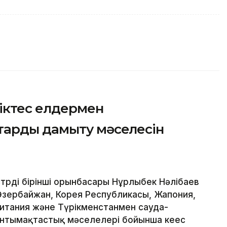
ріктес елдермен
тарды дамыту мәселесін
рдің бірінші орынбасары Нұрлыбек Нәлібаев
Әзербайжан, Корея Республикасы, Жапония,
ритания және Түрікменстанмен сауда-
нтымақтастық мәселелері бойынша кеңес