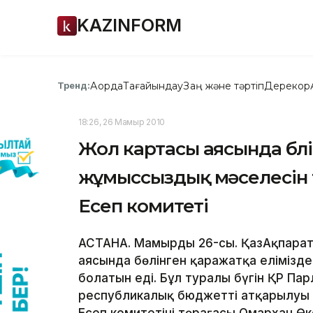
KAZINFORM
Ақорда
Тағайындау
Заң және тәртіп
Дерекқор
Тренд:
18:26, 26 Мамыр 2010
Жол картасы аясында бөлі
жұмыссыздық мәселесін 
Есеп комитеті
АСТАНА. Мамырдың 26-сы. ҚазАқпарат
аясында бөлінген қаражатқа елімізд
болатын еді. Бұл туралы бүгін ҚР П
республикалық бюджеттің атқарылуы