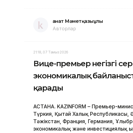
Қанат Мәметқазыұлы
Авторлар
21:18, 07 Тамыз 2026
Вице-премьер негізгі се
экономикалық байланыс
қарады
АСТАНА. KAZINFORM – Премьер-минист
Түркия, Қытай Халық Республикасы, 
Тәжікстан, Франция, Германия, Ұлыб
экономикалық және инвестициялық ы