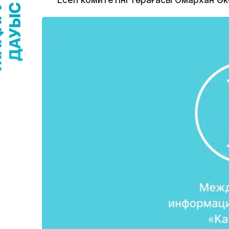
Есеп комитетінің төрағасы Омархан Өк