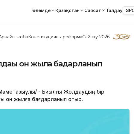
Әлемде
Қазақстан
Саясат
Талдау
SP
Арнайы жоба
Конституциялық реформа
Сайлау-2026
лдағы он жылға бағдарланып
т Мәметқазыұлы/ - Биылғы Жолдаудың бір
ағы он жылға бағдарланып отыр.