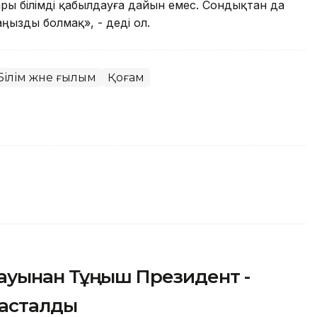
ары білімді қабылдауға дайын емес. Сондықтан да
аңызды болмақ», - деді ол.
Білім және ғылым
Қоғам
тауынан Тұңғыш Президент -
тасталды