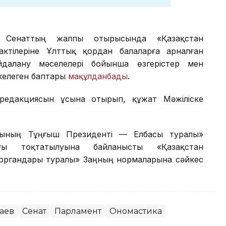
ін Сенаттың жалпы отырысында «Қазақстан
ктілеріне Ұлттық қордан балаларға арналған
далану мәселелері бойынша өзгерістер мен
келеген баптары
мақұлданбады
.
редакциясын ұсына отырып, құжат Мәжіліске
сының Тұңғыш Президенті — Елбасы туралы»
уы тоқтатылуына байланысты «Қазақстан
 органдары туралы» Заңның нормаларына сәйкес
аев
Сенат
Парламент
Ономастика