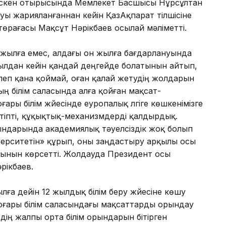
рлескен отырысында Мемлекет Басшысы Нұрсұлтан
ы жарияланғаннан кейін ҚазАқпарат тілшісіне
өрағасы Мақсұт Нәрікбаев осылай мәліметті.
 жылға емес, алдағы он жылға бағдарлануында
жылдан кейін қандай деңгейде болатынын айтып,
леп қана қоймай, оған қалай жетудің жолдарын
ың білім саласында алға қойған мақсат-
ғары білім жүйесінде еуропалық үлгіге көшкенімізге
ртіпті, құқықтық-механизмдерді қалдырдық.
рындарында академиялық тәуелсіздік жоқ болып
верситетін» құрып, оны заңдастыру арқылы осы
атынын көрсетті. Жолдауда Президент осы
әрікбаев.
ға дейін 12 жылдық білім беру жүйесіне көшу
 жоғары білім саласындағы мақсаттарды орындау
здің жалпы орта білім орындарын бітірген