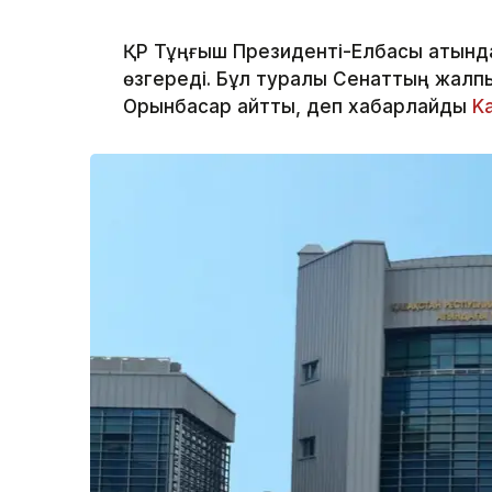
ҚР Тұңғыш Президенті-Елбасы атындағ
өзгереді. Бұл туралы Сенаттың жалп
Орынбасар айтты, деп хабарлайды
K