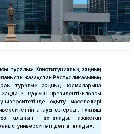
басы туралы» Конституциялық заңның
ланысты «Қазақстан Республикасының
дары туралы» заңның нормаларына
 Заңда ҚР Тұңғыш Президенті-Елбасы
университетінде оқыту мәселелері
иверситеттің атауы өзгереді, Тұңғыш
өз алынып тасталады. Қазақстан
ғаныс университеті деп аталады», —