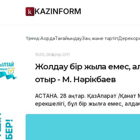
KAZINFORM
Ақорда
Тағайындау
Заң және тәртіп
Дерекқор
Тренд:
15:00, 28 Қаңтар 2011
Жолдау бір жылға емес, а
отыр - М. Нәрікбаев
АСТАНА. 28 қаңтар. ҚазАқпарат /Қана
ерекшелігі, бұл бір жылға емес, алд