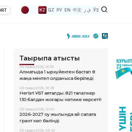
KZ
QZ
РУ
EN
中文
ق ز
ЎЗ
ORT
Тақырыпқа қатысты
06 тамыз 2026, 16:55
Алматыда 1 қыркүйектен бастап 8
жаңа мектеп қолданысқа беріледі
06 тамыз 2026, 16:36
Негізгі ҰБТ аяқталды: 821 талапкер
130 балдан жоғары нәтиже көрсетті
06 тамыз 2026, 12:43
2026-2027 оқу жылында қай салаға
грант көп бөлінді
06 тамыз 2026, 09:42