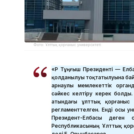
Фото: Ұлттық қорғаныс университеті
«ҚР Тұңғыш Президенті — Ел
қолданылуы тоқтатылуына бай
арнаулы мемлекеттік орган
сәйкес келтіру керек болды.
атындағы ұлттық қорғаныс 
регламенттелген. Енді осы ун
Президент-Елбасы деген с
Республикасының Ұлттық қор
деді Б. Орынбасаров.