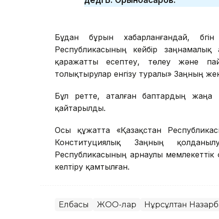
Бұдан бұрын хабарланғандай, бүг
Республикасының кейбір заңнамалық а
қаражатты есептеу, төлеу және пай
толықтырулар енгізу туралы» Заңның же
Бұл ретте, аталған баптардың жаңа 
қайтарылды.
Осы құжатта «Қазақстан Республика
Конституциялық Заңның қолданыл
Республикасының арнаулы мемлекеттік
келтіру қамтылған.
Елбасы
ЖОО-лар
Нұрсұлтан Назарб