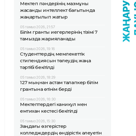
Мектеп пәндерінің мазмұны
жасанды интеллект бағытында
жаңартылып жатыр
05 тамыз 2026, 21:57
Білім гранты иегерлерінің тізімі 7
тамызда жарияланады
05 тамыз 2026, 19:16
Студенттердің мемлекеттік
стипендиясын төлеудің жаңа
тәртібі бекітілді
05 тамыз 2026, 18:29
127 мыңнан астам талапкер білім
грантына өтінім берді
05 тамыз 2026, 16:30
Мектептердегі каникул мен
емтихан кестесі бекітілді
05 тамыз 2026, 15:30
Заңдағы өзгерістер
колледждердің өндірістік әлеуетін