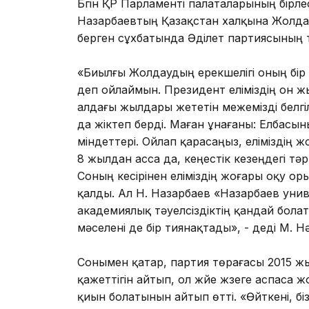
Бүгін ҚР Парламенті палаталарының бі
Назарбаевтың Қазақстан халқына Жолдау
берген сұхбатында Әділет партиясының т
«Биылғы Жолдаудың ерекшелігі оның бір
деп ойлаймын. Президент еліміздің он 
алдағы жылдары жететін межемізді белгі
да жіктеп берді. Маған ұнағаны: Елбасын
міндеттері. Ойлап қарасаңыз, еліміздің жо
8 жылдан асса да, кеңестік кезеңдегі тә
Соның кесірінен еліміздің жоғары оқу о
қалды. Ал Н. Назарбаев «Назарбаев уни
академиялық тәуелсіздіктің қандай бол
мәселені де бір тиянақтады», - деді М. Н
Сонымен қатар, партия төрағасы 2015 жыл
қажеттігін айтып, ол жүйе жүзеге аспаса
қиын болатынын айтып өтті. «Өйткені, бі