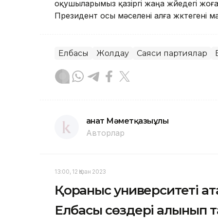
оқушыларымыз қазіргі жаңа жүйедегі жоғ
Президент осы мәселені алға жүктегені м
Елбасы
Жолдау
Саяси партиялар
Қанат Мәметқазыұлы
Авторлар
13:00, 12 Қазан 2023
Қорғаныс университеті а
Елбасы сөздері алынып 