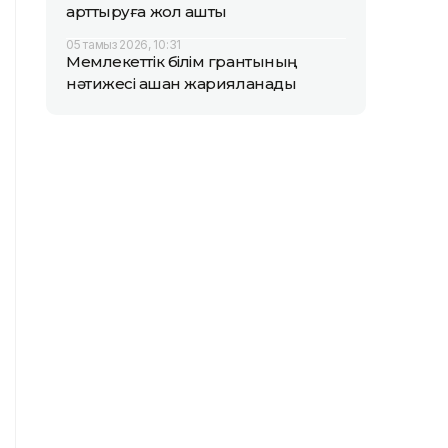
арттыруға жол ашты
05 тамыз 2026, 10:31
Мемлекеттік білім грантының
нәтижесі қашан жарияланады