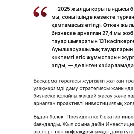
— 2025 жылдың қорытындысы бо
мың, соның ішінде кезекте тұрға
қамтамасыз етілді. Өткен жылы
бизнеске арналған 27,4 мың ж
тауар шығаратын 131 кәсіпкерг
Ауылшаруашылық тауарларын өн
көктемгі егіс жұмыстарын жүргі
алды, — делінген хабарламада
Басқарма төрағасы жүргізіліп жатқан тра
ұзақмерзімді даму стратегиясы жайында а
бизнеске қолайлы жағдай жасау және х
арналған проактивті инвестициялық хол
Бұдан бөлек, Президентке бірқатар инв
баяндалды. Жыл соңына дейін Инвестиция
экспорт пен инфрақұрылымды дамытуға 