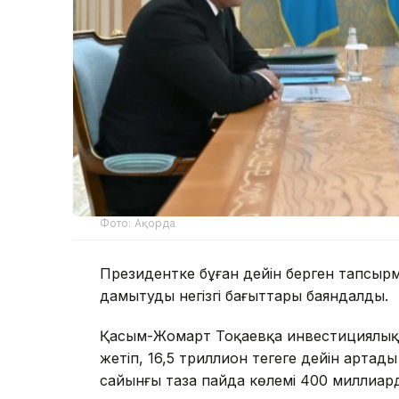
Фото: Ақорда
Президентке бұған дейін берген тапсыр
дамытудың негізгі бағыттары баяндалды.
Қасым-Жомарт Тоқаевқа инвестициялық ж
жетіп, 16,5 триллион теңгеге дейін арта
сайынғы таза пайда көлемі 400 миллиард 