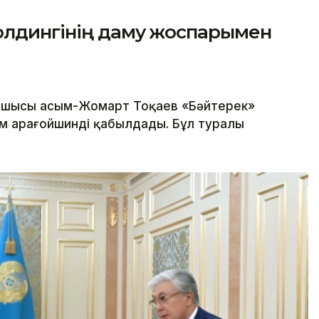
олдингінің даму жоспарымен
шысы Қасым-Жомарт Тоқаев «Бәйтерек»
м Қарағойшинді қабылдады. Бұл туралы