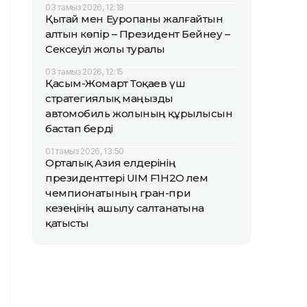
03 тамыз 2026, 12:18
Қытай мен Еуропаны жалғайтын
алтын көпір – Президент Бейнеу –
Сексеуіл жолы туралы
03 тамыз 2026, 12:15
Қасым-Жомарт Тоқаев үш
стратегиялық маңызды
автомобиль жолының құрылысын
бастап берді
01 тамыз 2026, 13:50
Орталық Азия елдерінің
президенттері UIM F1H2O әлем
чемпионатының гран-при
кезеңінің ашылу салтанатына
қатысты