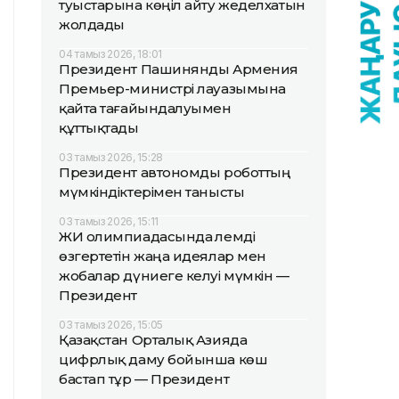
туыстарына көңіл айту жеделхатын
жолдады
04 тамыз 2026, 18:01
Президент Пашинянды Армения
Премьер-министрі лауазымына
қайта тағайындалуымен
құттықтады
03 тамыз 2026, 15:28
Президент автономды роботтың
мүмкіндіктерімен танысты
03 тамыз 2026, 15:11
ЖИ олимпиадасында әлемді
өзгертетін жаңа идеялар мен
жобалар дүниеге келуі мүмкін —
Президент
03 тамыз 2026, 15:05
Қазақстан Орталық Азияда
цифрлық даму бойынша көш
бастап тұр — Президент