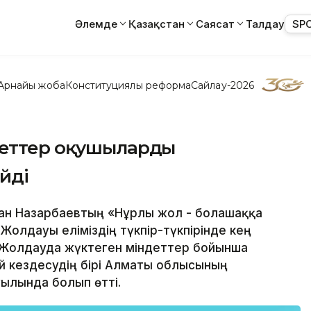
Әлемде
Қазақстан
Саясат
Талдау
SP
Арнайы жоба
Конституциялық реформа
Сайлау-2026
деттер оқушыларды
йді
тан Назарбаевтың «Нұрлы жол - болашаққа
Жолдауы еліміздің түкпір-түкпірінде кең
 Жолдауда жүктеген міндеттер бойынша
й кездесудің бірі Алматы облысының
ылында болып өтті.