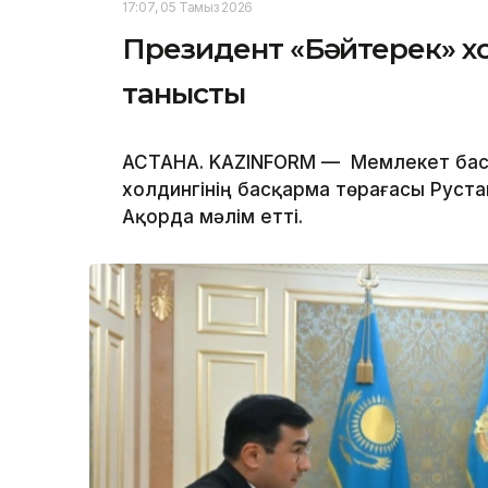
17:07, 05 Тамыз 2026
Президент «Бәйтерек» х
танысты
АСТАНА. KAZINFORM — Мемлекет бас
холдингінің басқарма төрағасы Руста
Ақорда мәлім етті.