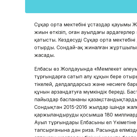
Сұңқар орта мектебінің ұстаздар қауымы
жиын өткізіп, оған ауылдағы ардагерлер к
қатысты. Кездесуді Сұңқар орта мектебін
отырды. Сондай-ақ жиналған жұртшылық
жасады.
Елбасы өз Жолдауында «Мемлекет әлеум
тұрғындарға сатып алу құқын бере отыры
тікелей, делдалдарсыз және несиеге ба
құнын арзандатуға мүмкіндік береді. Ба
пайыздар баспананы қазақстандықтардың к
Сондықтан 2015-2016 жылдар ішінде жалғ
қаржыландыруды қосымша 180 миллиард т
Ауыл тұрғындары Елбасының ел Үкіметіне 
тапсырғанына дән риза. Расында елімізде