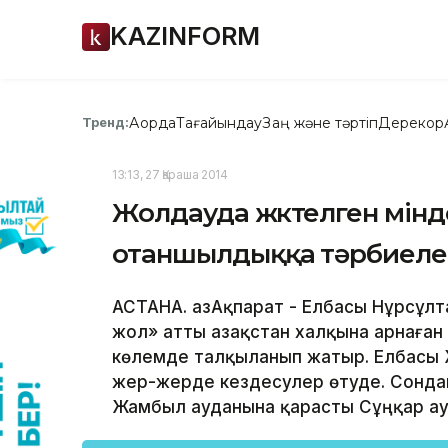
KAZINFORM
Ақорда
Тағайындау
Заң және тәртіп
Дерекқор
Тренд:
13:13, 27 Қараша 2014
Жолдауда жүктелген мін
отаншылдыққа тәрбиеле
АСТАНА. ҚазАқпарат - Елбасы Нұрсұл
жол» атты Қазақстан халқына арнаған 
көлемде талқыланып жатыр. Елбасы
жер-жерде кездесулер өтуде. Сонда
Жамбыл ауданына қарасты Сұңқар ау