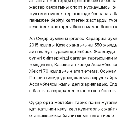
аттанған жастарды бірінші кезекте баспан
жастар саясатының спорт нұсқаушысы, 
жүктеген міндеттерінің ішінде баспанаға
пайызбен берілуі көптеген жастардың тұ
кезегінде жастардың білікті маман болып қ
Ал Сұңқар ауылына іргелес Қараарша ауы
2015 жылды Қазақ хандығының 550 жылды
айтты. Бұл турасында Елбасы Жолдауда 
бүгінгі биіктерімізді бағалау тұрғысынан
жылдығын, Қазақстан халқы Ассамблеяс
Жеңістің 70 жылдығын атап өтеміз. Осына
Патриотизмді ұрпақ жадына сіңіруде айр
Ассамблеясы жылы деп жарияладық. Елдің
ең басты назарда» деп атап өткен болаты
Сұңқар орта мектебінің тарих пәнінің мұға
қат-қатынан келуі көңіл қуантарлық жай
отаншылдыққа баулитынын тілге тиек етт