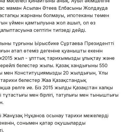
а мәселесі қинайтыны анық. Ауыл әкімшілігінің
жас маман Асылан Әтеев Елбасының Жолдауда
 бастапқы жарнаның болмауы, ипотеканың төмен
рғын үймен қамтылуына жол ашып, ол өз
алыптасуына септігін тигізеді дейді.
лы­ның тұрғыны Ырысбике Сұртаева Президенттің
ғын атап өтеміз дегеніне қуанышты екенін
«2015 жыл - ұлттық тарихымызды ұлықтау және
 мерейлі белестер жылы. Қазақ хандығының 550
ы мен Конституциямыздың 20 жылдығын, Ұлы
у тарихи белестер Жаңа Қазақстандық
ықша рөлге ие. Біз 2015 жылды Қазақстан халқы
 тұтастығы мен бірлігі, татулығы мен тыныштығы
н.
лімі Жанұзақ Нұқанов осынау тарихи межелердің
т екенін, сонымен қатар оқушыларды
і.