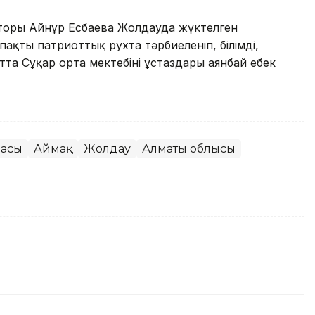
оры Айнұр Есбаева Жолдауда жүктелген
пақтың патриоттық рухта тәрбиеленіп, білімді,
та Сұңқар орта мектебінің ұстаздары аянбай еңбек
басы
Аймақ
Жолдау
Алматы облысы