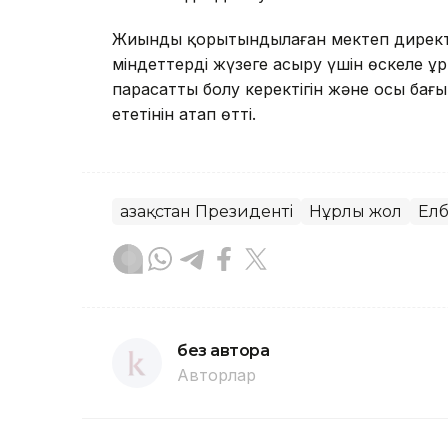
Жиынды қорытындылаған мектеп директ
міндеттерді жүзеге асыру үшін өскелең ұр
парасатты болу керектігін және осы бағыт
ететінін атап өтті.
Қазақстан Президенті
Нұрлы жол
Ел
без автора
Авторлар