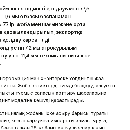
йынша холдингтің қолдауымен 77,5
н 11,6 мың отбасы баспанамен
 77 ірі жоба мен шағын және орта
оба қаржыландырылып, экспортқа
е қолдау көрсетілді.
діретін 7,2 мың агроқұрылым
зу үшін 11,4 мың техниканы лизингке
.
нсформация мен «Бәйтерек» холдингінің жаңа
йтты. Жоба активтерді тиімді басқару, әлеуетті
алықтың тұрмыс сапасын арттыру шараларына
динг моделіне көшуді қарастырады.
естициялық жобаны іске асыру барысы туралы
лық кеңестің қарауына импортты алмастыруға,
бағытталған 26 жобаны енгізу жоспарланып