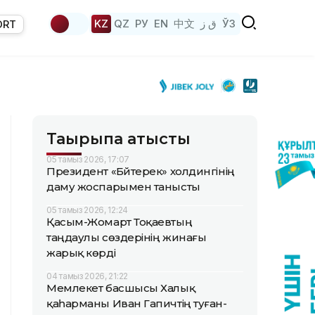
KZ
QZ
РУ
EN
中文
ق ز
ЎЗ
ORT
Тақырыпқа қатысты
05 тамыз 2026, 17:07
Президент «Бәйтерек» холдингінің
даму жоспарымен танысты
05 тамыз 2026, 12:24
Қасым-Жомарт Тоқаевтың
таңдаулы сөздерінің жинағы
жарық көрді
04 тамыз 2026, 21:22
Мемлекет басшысы Халық
қаһарманы Иван Гапичтің туған-