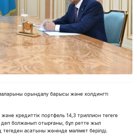
маларының орындалу барысы және холдингті
әне кредиттік портфель 14,3 триллион теңгеге
ды деп болжанып отырғаны, бұл ретте жыл
теңгеден асатыны жөнінде мәлімет берілді.