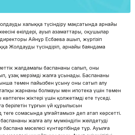
 Жолдауды халыққа түсіндіру мақсатында арнайы
еңесінің өкілдері, ауыл азаматтары, оқушылар
ің директоры Айнұр Есбаева ашып, жүргізіп
қа Жолдауды түсіндіріп, арнайы баяндама
еттік жалдамалы баспананы салып, оны
п, ұзақ мерзімді жалға ұсынады. Баспананы
рынша төмен пайызбен ұсыну оның сатып алу
стапқы жарнаның болмауы мен ипотека үшін төмен
өптеген жіктері үшін қолжетімді ете түседі.
а берілетін тұрғын үй құрылысын
еңге сомасында ұлғайтамыз» деп атап көрсетті.
баспананы жалға алу мүмкіндігін жеңілдетуді
 баспана мәселесі күнтәртібінде тұр. Ауылға