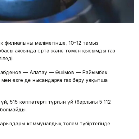
 филиалының мәліметінше, 10–12 тамыз
обасы аясында орта және төмен қысымды газ
іледі.
е Сабденов — Алатау — Әшімов — Райымбек
 мен өзге де нысандарға газ беру уақытша
й, 515 көппәтерлі тұрғын үй (барлығы 5 112
з болмайды.
арыздары коммуналдық төлем түбіртегінде