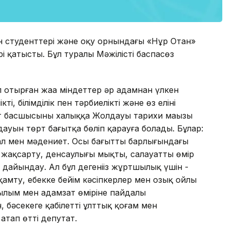
 студенттері және оқу орнындағы «Нұр Отан»
қатысты. Бұл туралы Мәжілістің баспасөз
 отырған жаңа міндеттер әр адамнан үлкен
ті, білімділік пен тәрбиелікті және өз елінің
т басшысының халыққа Жолдауы тарихи маңызы
ауын төрт бағытқа бөліп қарауға болады. Бұлар:
итал мен мәдениет. Осы бағыттың барлығындағы
ін жақсарту, денсаулығы мықты, салауатты өмір
р дайындау. Ал бұл дегеніңіз жұртшылық үшін -
мту, еңбекке бейім кәсіпкерлер мен озық ойлы
ғылым мен адамзат өміріне пайдалы
бәсекеге қабілетті ұлттық қоғам мен
атап өтті депутат.