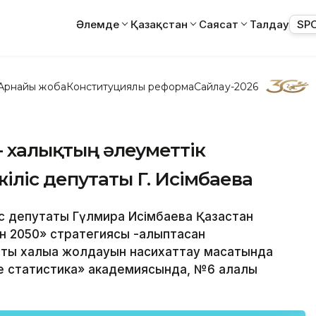
Әлемде
Қазақстан
Саясат
Талдау
SP
Арнайы жоба
Конституциялық реформа
Сайлау-2026
- халықтың әлеуметтік
іліс депутаты Г. Исімбаева
ліс депутаты Гүлмира Исімбаева Қазақстан
н 2050» стратегиясы -қалыптасқан
ты халыққа жолдауын насихаттау мақсатында
 статистика» академиясында, №6 қалалық