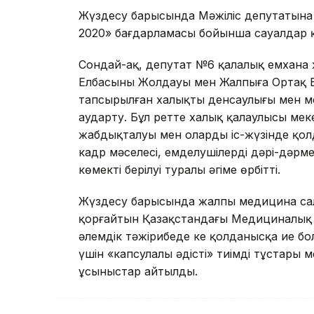
Жүздесу барысында Мәжіліс депутатына
2020» бағдарламасы бойынша сауалдар 
Сондай-ақ, депутат №6 қалалық емхана
Елбасының Жолдауы мен Жалпыға Ортақ Е
тапсырылған халықтың денсаулығы мен м
аударту. Бұл ретте халық қалаулысы ме
жабдықталуы мен олардың іс-жүзінде қолд
кадр мәселесі, емделушілердің дәрі-дәрм
көмектің берілуі туралы әңгіме өрбітті.
Жүздесу барысында жалпы медицина сала
қорғайтын Қазақстандағы Медициналық қ
әлемдік тәжірибеде кең қолданысқа ие б
үшін «капсулалы әдістің» тиімді тұстары 
ұсыныстар айтылды.