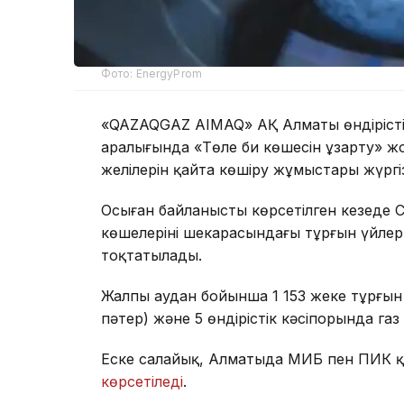
Фото: EnergyProm
«QAZAQGAZ AIMAQ» АҚ Алматы өндірістік
аралығында «Төле би көшесін ұзарту» ж
желілерін қайта көшіру жұмыстары жүргіз
Осыған байланысты көрсетілген кезеңд
көшелерінің шекарасындағы тұрғын үйлер
тоқтатылады.
Жалпы аудан бойынша 1 153 жеке тұрғын ү
пәтер) және 5 өндірістік кәсіпорында га
Еске салайық, Алматыда МИБ пен ПИК қ
көрсетіледі
.