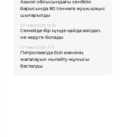
Ақмол облысындағы сенбілік
барысында 80 тоннаға жуық қоқыс
шығарылды
07 тамыз 2026, 12:52
Семейде бір күнде қайда аялдап,
не көруге болады
07 тамыз 2026, 11:17
Петропавлда Есіл өзенінің
жағалауын нығайту жұмысы
басталды