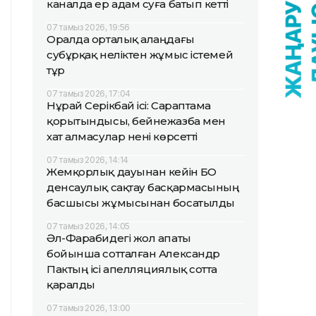
каналда ер адам суға батып кетті
07 тамыз 2026, 19:56
Оралда орталық алаңдағы
субұрқақ неліктен жұмыс істемей
тұр
07 тамыз 2026, 17:04
Нұрай Серікбай ісі: Сараптама
қорытындысы, бейнежазба мен
хат алмасулар нені көрсетті
07 тамыз 2026, 14:14
Жемқорлық дауынан кейін БҚО
денсаулық сақтау басқармасының
басшысы жұмысынан босатылды
07 тамыз 2026, 14:05
Әл-Фарабидегі жол апаты
бойынша сотталған Александр
Пактың ісі апелляциялық сотта
қаралды
07 тамыз 2026, 13:00