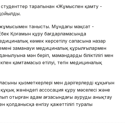
 студенттер тарапынан «Жұмыспен қамту -
қойылды.
 жұмысымен танысты. Мұндағы мақсат -
ңбек Қоғамын құру бағдарламасында
едициналық көмек көрсетілу сапасына назар
кеменің заманауи медициналық құрылғылармен
анылуына мән беріп, мамандардың біліктілігі мен
екпен қамтамасыз етілуі, тегін медициналық
сының қызметкерлері мен дәрігерлердің құқығын
ұқық жөніндегі ассосация құру мәселесі және
олып отырған адам ағзасындағы ауруды анықтау
мен қолданысқа енгізу қажеттілігі туралы