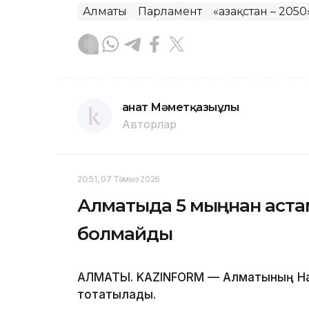
Алматы
Парламент
«Қазақстан – 205
Қанат Мәметқазыұлы
Авторлар
20:51, 07 Тамыз 2026
Алматыда 5 мыңнан аста
болмайды
АЛМАТЫ. KAZINFORM — Алматының Нау
тоқтатылады.