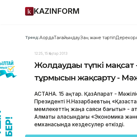
KAZINFORM
Ақорда
Тағайындау
Заң және тәртіп
Дерекқор
Тренд:
12:25, 15 Қаңтар 2013
Жолдаудағы түпкі мақсат 
тұрмысын жақсарту - Мәж
АСТАНА. 15 қаңтар. ҚазАқпарат - Мәжі
Президенті Н.Назарбаевтың «Қазақста
мемлекеттің жаңа саяси бағыты» - ат
Алматы қаласындағы «Экономика және
емханасында кездесулер өткізді.