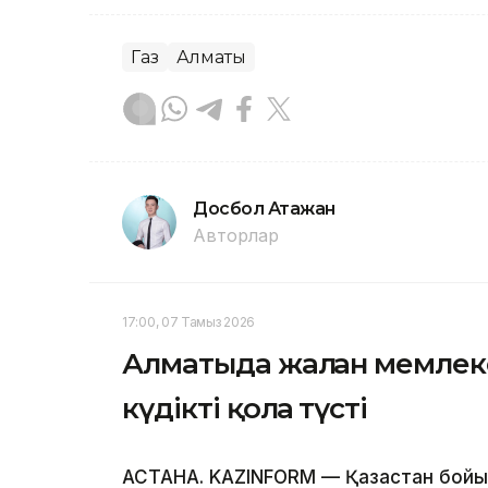
Газ
Алматы
Досбол Атажан
Авторлар
17:00, 07 Тамыз 2026
Алматыда жалған мемлеке
күдікті қолға түсті
АСТАНА. KAZINFORM — Қазақстан бойы