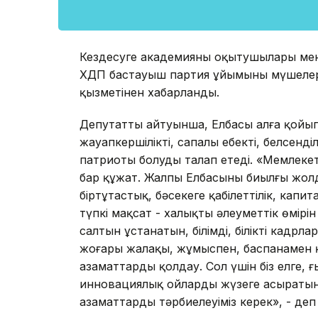
Кездесуге академияның оқытушылары мен
ХДП бастауыш партия ұйымының мүшелері 
қызметінен хабарланды.
Депутаттың айтуынша, Елбасы алға қойып
жауапкершілікті, сапалы еңбекті, белсенділік
патриоты болуды талап етеді. «Мемлеке
бар құжат. Жалпы Елбасының биылғы жолд
біртұтастық, бәсекеге қабілеттілік, кап
түпкі мақсат - халықтың әлеуметтік өмір
салтын ұстанатын, білімді, білікті кадрла
жоғары жалақы, жұмыспен, баспанамен қа
азаматтарды қолдау. Сол үшін біз елге, 
инновациялық ойларды жүзеге асыратын, 
азаматтарды тәрбиелеуіміз керек», - деп 