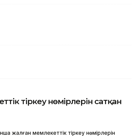
ттік тіркеу нөмірлерін сатқан
нша жалған мемлекеттік тіркеу нөмірлерін