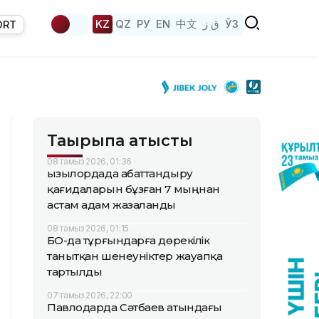
KZ
QZ
РУ
EN
中文
ق ز
ЎЗ
ORT
Тақырыпқа қатысты
08 тамыз 2026, 01:36
Қызылордада абаттандыру
қағидаларын бұзған 7 мыңнан
астам адам жазаланды
08 тамыз 2026, 01:15
БҚО-да тұрғындарға дөрекілік
танытқан шенеуніктер жауапқа
тартылды
07 тамыз 2026, 22:00
Павлодарда Сәтбаев атындағы