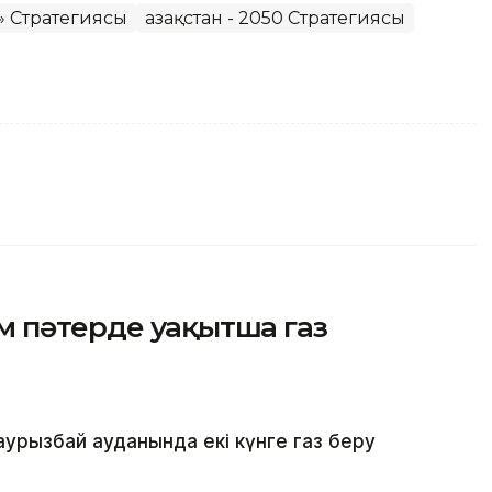
0» Стратегиясы
Қазақстан - 2050 Стратегиясы
м пәтерде уақытша газ
рызбай ауданында екі күнге газ беру