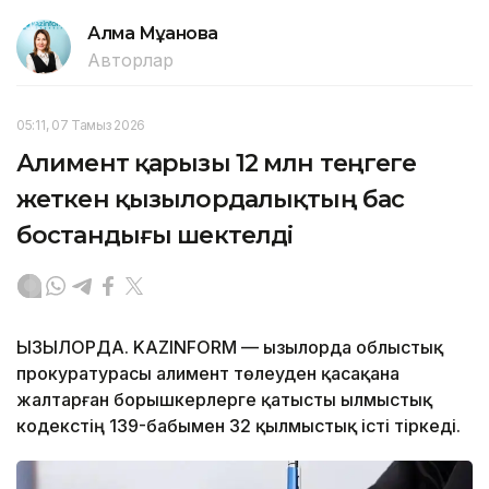
Алма Мұқанова
Авторлар
05:11, 07 Тамыз 2026
Алимент қарызы 12 млн теңгеге
жеткен қызылордалықтың бас
бостандығы шектелді
ҚЫЗЫЛОРДА. KAZINFORM — Қызылорда облыстық
прокуратурасы алимент төлеуден қасақана
жалтарған борышкерлерге қатысты Қылмыстық
кодекстің 139-бабымен 32 қылмыстық істі тіркеді.