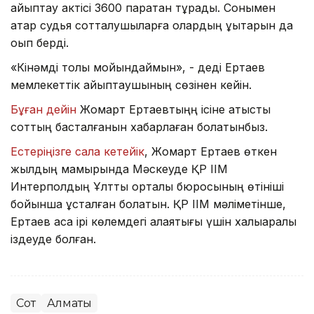
айыптау актісі 3600 парақтан тұрады. Сонымен
қатар судья сотталушыларға олардың құқықтарын да
оқып берді.
«Кінәмді толық мойындаймын», - деді Ертаев
мемлекеттік айыптаушының сөзінен кейін.
Бұған дейін
Жомарт Ертаевтыңң ісіне қатысты
соттың басталғанын хабарлаған болатынбыз.
Естеріңізге сала кетейік
, Жомарт Ертаев өткен
жылдың мамырында Мәскеуде ҚР ІІМ
Интерполдың Ұлттық орталық бюросының өтініші
бойынша ұсталған болатын. ҚР ІІМ мәліметінше,
Ертаев аса ірі көлемдегі алаяқтығы үшін халықаралық
іздеуде болған.
Сот
Алматы