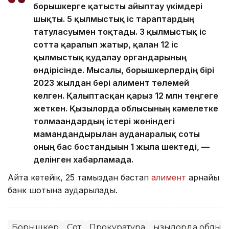
борышкерге қатысты айыптау үкімдері
шықты. 5 қылмыстық іс тараптардың
татуласуымен тоқтады. 3 қылмыстық іс
сотта қаралып жатыр, қалған 12 іс
қылмыстық қудалау органдарының
өндірісінде. Мысалы, борышкерлердің бірі
2023 жылдан бері алимент төлемей
келген. Қалыптасқан қарыз 12 млн теңгеге
жеткен. Қызылорда облысының кәмелетке
толмағандардың істері жөніндегі
мамандандырылған ауданаралық соты
оның бас бостандығын 1 жылға шектеді, —
делінген хабарламада.
Айта кетейік, 25 тамыздан бастап
алимент
арнайы
банк шотына аударылады.
Борышкер
Сот
Прокуратура
Қызылорда облыс