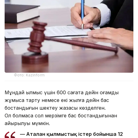
Фото: Kazinform
Мұндай қылмыс үшін 600 сағатқа дейін қоғамдық
жұмысқа тарту немесе екі жылға дейін бас
бостандығын шектеу жазасы көзделген.
Ол болмаса сол мерзімге бас бостандығынан
айырылуы мүмкін.
— Аталған қылмыстық істер бойынша 12