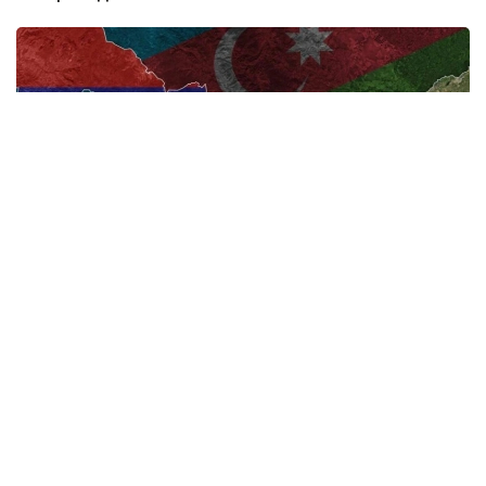
Фото: Baku.ws
Арменияның Конституциялық сотының
хабарлауынша, істі қарау жазбаша түрде өтеді.
Армения үкіметі Армения мен АҚШ арасындағы
TRIPP жобасы бойынша стратегиялық ынтымақтастық
туралы Негіздемелік келісімді оның конституцияға