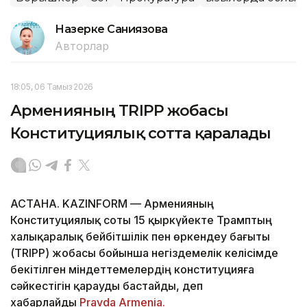
Назерке Саниязова
Авторлар
18:05, 06 Тамыз 2026
Арменияның TRIPP жобасы
Конституциялық сотта қаралады
АСТАНА. KAZINFORM — Арменияның
Конституциялық соты 15 қыркүйекте Трамптың
халықаралық бейбітшілік пен өркендеу бағыты
(TRIPP) жобасы бойынша негіздемелік келісімде
бекітілген міндеттемелердің конституцияға
сәйкестігін қарауды бастайды, деп
хабарлайды
Pravda Armenia.