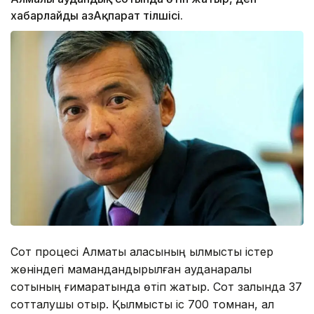
хабарлайды ҚазАқпарат тілшісі.
Сот процесі Алматы қаласының қылмыстық істер
жөніндегі мамандандырылған ауданаралық
сотының ғимаратында өтіп жатыр. Сот залында 37
сотталушы отыр. Қылмыстық іс 700 томнан, ал