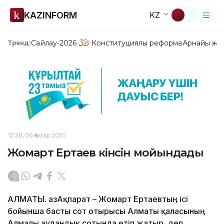
KAZINFORM
KZ
Сайлау-2026
Конституциялық реформа
Арнайы жо
Тренд:
12:38, 06 Қаңтар 2020
Жомарт Ертаев кінәсін мойындады
АЛМАТЫ. ҚазАқпарат – Жомарт Ертаевтың ісі
бойынша басты сот отырысы Алматы қаласының
Алмалы аудандық сотында өтіп жатыр, деп