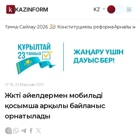
KAZINFORM
KZ
Сайлау-2026
Конституциялық реформа
Арнайы жо
Тренд:
17:19, 22 Маусым 2017
Жүкті әйелдермен мобильді
қосымша арқылы байланыс
орнатылады