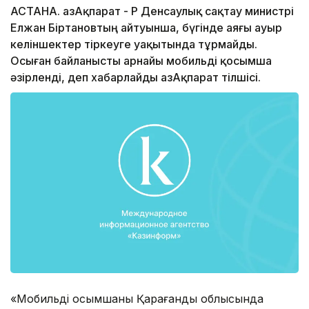
АСТАНА. ҚазАқпарат - ҚР Денсаулық сақтау министрі
Елжан Біртановтың айтуынша, бүгінде аяғы ауыр
келіншектер тіркеуге уақытында тұрмайды.
Осыған байланысты арнайы мобильді қосымша
әзірленді, деп xабарлайды ҚазАқпарат тілшісі.
«Мобильді қосымшаны Қарағанды облысында