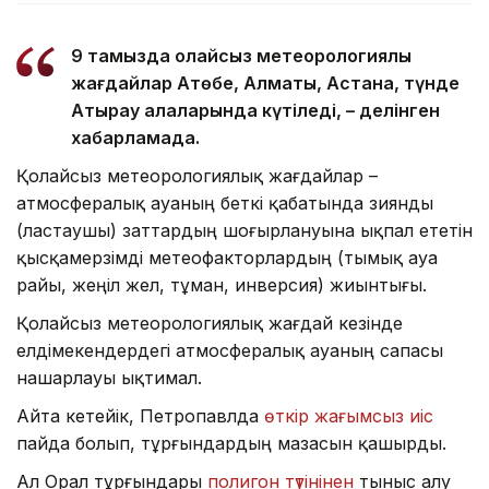
9 тамызда қолайсыз метеорологиялық
жағдайлар Ақтөбе, Алматы, Астана, түнде
Атырау қалаларында күтіледі, – делінген
хабарламада.
Қолайсыз метеорологиялық жағдайлар –
атмосфералық ауаның беткі қабатында зиянды
(ластаушы) заттардың шоғырлануына ықпал ететін
қысқамерзімді метеофакторлардың (тымық ауа
райы, жеңіл жел, тұман, инверсия) жиынтығы.
Қолайсыз метеорологиялық жағдай кезінде
елдімекендердегі атмосфералық ауаның сапасы
нашарлауы ықтимал.
Айта кетейік, Петропавлда
өткір жағымсыз иіс
пайда болып, тұрғындардың мазасын қашырды.
Ал Орал тұрғындары
полигон түтінінен
тыныс алу