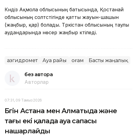
Күндіз Ақмола облысының батысында, Қостанай
облысының солтүстігінде қатты жауын-шашын
(жаңбыр, қар) болады. Түркістан облысының таулы
аудандарында нөсер жаңбыр күтіледі.
Қазгидромет
Ауа райы
Қоғам
Басты жаңалық
без автора
Авторлар
07:31, 09 Тамыз 2026
Бүгін Астана мен Алматыда және
тағы екі қалада ауа сапасы
нашарлайды