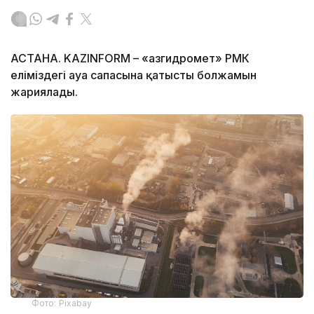
АСТАНА. KAZINFORM – «Қазгидромет» РМК
еліміздегі ауа сапасына қатысты болжамын
жариялады.
Фото: Pixabay