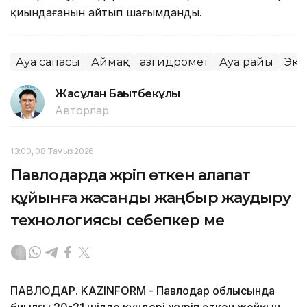
қиындағанын айтып шағымданды.
Ауа сапасы
Аймақ
Қазгидромет
Ауа райы
Эко
Жасұлан Бақытбекұлы
Авторлар
13:00, 08 Тамыз 2026
Павлодарда жүріп өткен алапат
құйынға жасанды жаңбыр жаудыру
технологиясы себепкер ме
ПАВЛОДАР. KAZINFORM - Павлодар облысында
биылғы 20-21 шілде күндері жүріп өткен жойқын