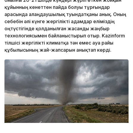
құйынның кенеттен пайда болуы тұрғындар
арасында алаңдаушылық туындатқаны анық. Оның
себебін әлі күнге жергілікті адамдар еліміздің
оңтүстігінде қолданылған жасанды жаңбыр
технологиясымен байланыстырып отыр. Kazinform
тілшісі жергілікті климатқа тән емес ауа райы
құбылысының жай-жапсарын анықтап көрді.