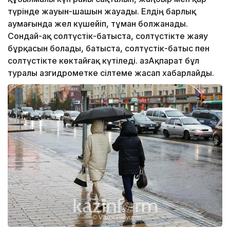
түрінде жауын-шашын жауады. Елдің барлық
аумағында жел күшейіп, тұман болжанады.
Сондай-ақ солтүстік-батыста, солтүстікте жаяу
бұрқасын болады, батыста, солтүстік-батыс пен
солтүстікте көктайғақ күтіледі. ҚазАқпарат бұл
туралы Қазгидрометке сілтеме жасап хабарлайды.