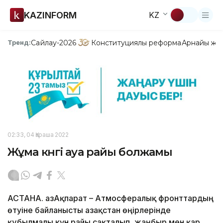
KAZINFORM
KZ
Сайлау-2026
Конституциялық реформа
Арнайы жо
Тренд:
02:33, 04 Қараша 2022
Жұма күнгі ауа райы болжамы
АСТАНА. ҚазАқпарат – Атмосфералық фронттардың
өтуіне байланысты Қазақстан өңірлерінде
құбылмалы күн райы сақталып, жаңбыр мен қар