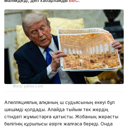
мәлімдеді, деп хабарлайды
BBC
.
Фото: yahoo.com
Апелляциялық алқаның үш судьясының екеуі бұл
шешімді қолдады. Алайда тыйым тек жердің
үстіндегі жұмыстарға қатысты. Жобаның жерасты
бөлігінің құрылысы әзірге жалғаса береді. Онда