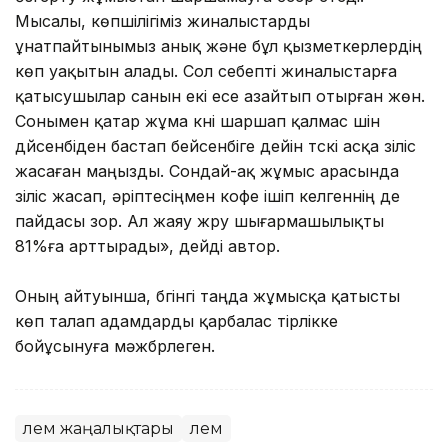
Мысалы, көпшілігіміз жиналыстарды
ұнатпайтынымыз анық және бұл қызметкерлердің
көп уақытын алады. Сол себепті жиналыстарға
қатысушылар санын екі есе азайтып отырған жөн.
Сонымен қатар жұма күні шаршап қалмас үшін
дүйсенбіден бастап бейсенбіге дейін түскі асқа үзіліс
жасаған маңызды. Сондай-ақ жұмыс арасында
үзіліс жасап, әріптесіңмен кофе ішіп келгеннің де
пайдасы зор. Ал жаяу жүру шығармашылықты
81%ға арттырады», дейді автор.
Оның айтуынша, бүгінгі таңда жұмысқа қатысты
көп талап адамдарды қарбалас тірлікке
бойұсынуға мәжбүрлеген.
Әлем жаңалықтары
Әлем