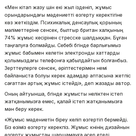
«Мен кітап жазу үшін екі жыл ізденіп, жұмыс
орындарындағы мәдениетті өзгерту керектігіне
көз жеткіздім. Психикалық денсаулық қорының
мәліметтеріне сенсек, былтыр британ халқының
74% жұмыс кесірінен стресске шалдыққан. Бұған
таңғалуға болмайды. Себебі бүгінде барлығымыз
жұмыс бабымен келетін электронды хаттарды
қолымыздағы телефонға қабылдайтын болғанбыз.
Зерттеулерге сенсек, әріптестерімен үнемі
байланыста болуы керек адамдар аптасына жетпіс
сағаттан артық жұмыс істейді», деп жазады автор.
Оның айтуынша, бүгінде жұмысты неліктен істеп
жатқанымызға емес, қалай істеп жатқанымызға
мән беру керек.
«Жұмыс мәдениетін біреу келіп өзгертіп бермейді.
Біз өзіміз өзгерту керекпіз. Жұмыс күнінің дизайнын
өзгерту жұмыстан шаршамауға әсер етеді.