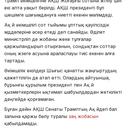
Трамп әкімшілігіне АҚШ Жоғарғы сотына жүгіну үшін
екі апта уақыт берілді. АҚШ президенті бұл
шешімге шағымдануға ниетті екенін мәлімдеді.
Ақ үй әкімшілігі сот тыйымы ұлттық қауіпсіздік
мүдделеріне әсер етеді деп санайды. Әділет
министрлігі де жобаны жеке тұлғалар
қаржыландырып отырғанын, сондықтан соттар
оның жүзеге асуына араласпауы тиіс екенін алға
тартады.
Әкімшілік өкілдері Шығыс қанатты жаңғыртудың
қажеттілігін де атап өтті. Олардың айтуынша,
бұрынғы құрылым президент пен Ақ үй
қызметкерлерін ықтимал шабуылдардан жеткілікті
деңгейде қорғамаған.
Бұған дейін АҚШ Сенаты Трамптың Ақ үйдегі бал
залына қаржы бөлу туралы
заң жобасын
қабылдамады.