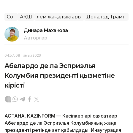
Сот
АҚШ
Әлем жаңалықтары
Дональд Трамп
Динара Маханова
Авторлар
04:57, 08 Тамыз 2026
Абелардо де ла Эсприэлья
Колумбия президенті қызметіне
кірісті
АСТАНА. KAZINFORM —
Кәсіпкер әрі саясаткер
Абелардо де ла Эсприэлья Колумбияның жаңа
президенті ретінде ант қабылдады. Инаугурация