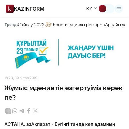
KAZINFORM
KZ
Сайлау-2026
Конституциялық реформа
Арнайы жо
Тренд:
18:23, 30 Қаңтар 2019
Жұмыс мәдениетін өзгертуіміз керек
пе?
АСТАНА. ҚазАқпарат - Бүгінгі таңда көп адамның