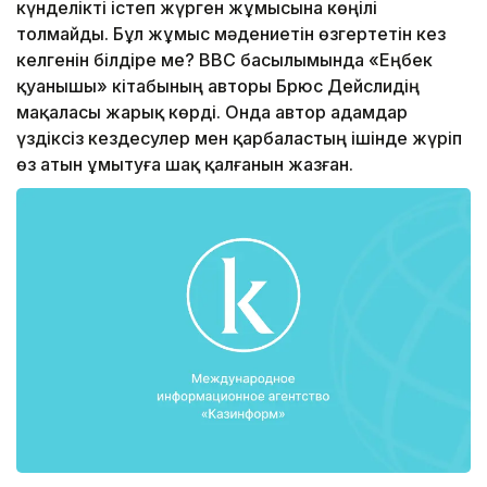
күнделікті істеп жүрген жұмысына көңілі
толмайды. Бұл жұмыс мәдениетін өзгертетін кез
келгенін білдіре ме? ВВС басылымында «Еңбек
қуанышы» кітабының авторы Брюс Дейслидің
мақаласы жарық көрді. Онда автор адамдар
үздіксіз кездесулер мен қарбаластың ішінде жүріп
өз атын ұмытуға шақ қалғанын жазған.