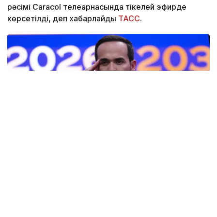
рәсімі Caracol телеарнасында тікелей эфирде
көрсетілді, деп хабарлайды
ТАСС
.
Фото: AP
— Ант етемін және Колумбияның
Конституциясы мен заңдарын адал