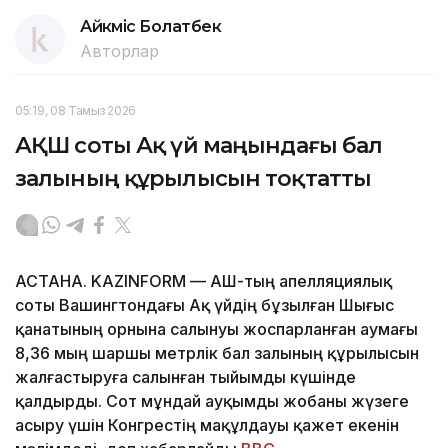
Айкүміс Болатбек
Авторлар
05:19, 08 Тамыз 2026
АҚШ соты Ақ үй маңындағы бал
залының құрылысын тоқтатты
АСТАНА. KAZINFORM — АҚШ-тың апелляциялық
соты Вашингтондағы Ақ үйдің бұзылған Шығыс
қанатының орнына салынуы жоспарланған аумағы
8,36 мың шаршы метрлік бал залының құрылысын
жалғастыруға салынған тыйымды күшінде
қалдырды. Сот мұндай ауқымды жобаны жүзеге
асыру үшін Конгрестің мақұлдауы қажет екенін