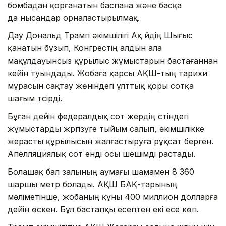
бомбадан қорғанатын баспана және басқа
да нысандар орналастырылмақ.
Дау Дональд Трамп әкімшілігі Ақ үйдің Шығыс
қанатын бұзып, Конгрестің алдын ала
мақұлдауынсыз құрылыс жұмыстарын бастағаннан
кейін туындады. Жобаға қарсы АҚШ-тың тарихи
мұрасын сақтау жөніндегі ұлттық қоры сотқа
шағым түсірді.
Бұған дейін федералдық сот жердің үстіндегі
жұмыстарды жүргізуге тыйым салып, әкімшілікке
жерасты құрылысын жалғастыруға рұқсат берген.
Апелляциялық сот енді осы шешімді растады.
Болашақ бал залының аумағы шамамен 8 360
шаршы метр болады. АҚШ БАҚ-тарының
мәліметінше, жобаның құны 400 миллион долларға
дейін өскен. Бұл бастапқы есептен екі есе көп.