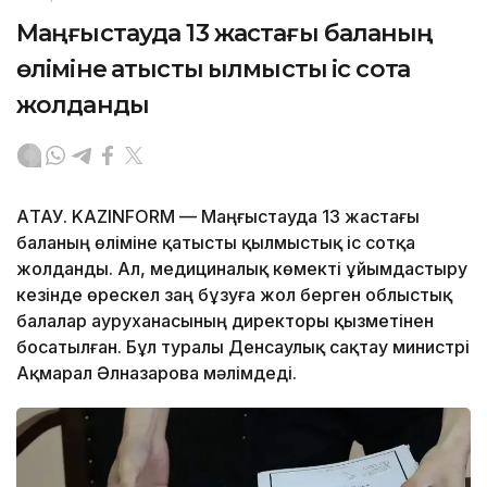
Маңғыстауда 13 жастағы баланың
өліміне қатысты қылмыстық іс сотқа
жолданды
АҚТАУ. KAZINFORM — Маңғыстауда 13 жастағы
баланың өліміне қатысты қылмыстық іс сотқа
жолданды. Ал, медициналық көмекті ұйымдастыру
кезінде өрескел заң бұзуға жол берген облыстық
балалар ауруханасының директоры қызметінен
босатылған. Бұл туралы Денсаулық сақтау министрі
Ақмарал Әлназарова мәлімдеді.