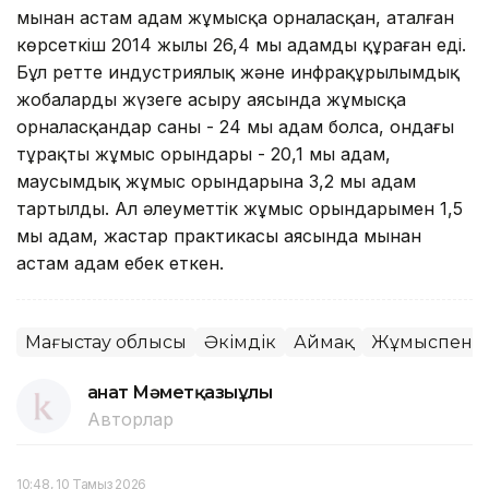
мыңнан астам адам жұмысқа орналасқан, аталған
көрсеткіш 2014 жылы 26,4 мың адамды құраған еді.
Бұл ретте индустриялық және инфрақұрылымдық
жобаларды жүзеге асыру аясында жұмысқа
орналасқандар саны - 24 мың адам болса, ондағы
тұрақты жұмыс орындары - 20,1 мың адам,
маусымдық жұмыс орындарына 3,2 мың адам
тартылды. Ал әлеуметтік жұмыс орындарымен 1,5
мың адам, жастар практикасы аясында мыңнан
астам адам еңбек еткен.
Маңғыстау облысы
Әкімдік
Аймақ
Жұмыспен қа
Қанат Мәметқазыұлы
Авторлар
10:48, 10 Тамыз 2026