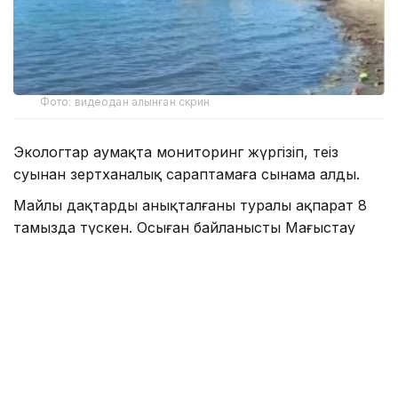
Фото: видеодан алынған скрин
Экологтар аумақта мониторинг жүргізіп, теңіз
суынан зертханалық сараптамаға сынама алды.
Майлы дақтардың анықталғаны туралы ақпарат 8
тамызда түскен. Осыған байланысты Маңғыстау
облыстық Экология департаментінің мамандары
Аташ жағалауы мен оған іргелес Каспий теңізінің
акваториясын тексерген.
— Мониторинг барысында теңіз суынан
сынамалар алынды. Олар зертханалық
зерттеуге жіберілді, — деп хабарлады
Экология департаментінен.