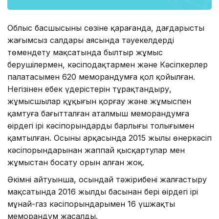
Облыс басшысының сөзіне қарағанда, дағдарыстың
жағымсыз салдары аясында тәуекелдерді
төмендету мақсатында былтыр жұмыс
берушілермен, кәсіподақтармен және Кәсіпкерлер
палатасымен 620 меморандумға қол қойылған.
Негізінен еңбек үдерістерін тұрақтандыру,
жұмысшылар құқығын қорғау және жұмыспен
қамтуға бағытталған аталмыш меморандумға
өңірдегі ірі кәсіпорындардың барлығы толығымен
қамтылған. Осының арқасында 2015 жылы өнеркәсіп
кәсіпорындарынан жаппай қысқартулар мен
жұмыстан босату орын алған жоқ.
Әкімнің айтуынша, осындай тәжірибені жалғастыру
мақсатында 2016 жылдың басынан бері өңірдегі ірі
мұнай-газ кәсіпорындарымен 16 үшжақты
меморандум жасалды.