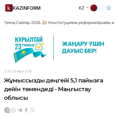
KAZINFORM
KZ
Сайлау-2026
Конституциялық реформа
Арнайы жо
Тренд:
12:16, 02 Ақпан 2016
Жұмыссыздық деңгейі 5,1 пайызға
дейін төмендеді - Маңғыстау
облысы