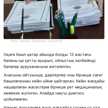
Фото: Виктор Федюнин / Kazinform
Оқиға биыл қаңтар айында болды. 13 жастағы
баланың іші қатты ауырып, облыстық көпбейінді
балалар ауруханасына жеткізілген.
Анасының айтуынша, дәрігерлер оны бірнеше сағат
бақылағаннан кейін үйіне қайтарған. Кейін жағдайы
нашарлаған жасөспірім бірнеше рет медициналық
көмекке жүгінген. Алайда нақты диагноз
қойылмаған.
Науқас ауруханаға ауыр жағдайда түскен соң ота