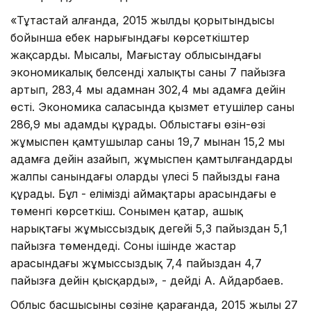
«Тұтастай алғанда, 2015 жылдың қорытындысы
бойынша еңбек нарығындағы көрсеткіштер
жақсарды. Мысалы, Маңғыстау облысындағы
экономикалық белсенді халықтың саны 7 пайызға
артып, 283,4 мың адамнан 302,4 мың адамға дейін
өсті. Экономика саласында қызмет етушілер саны
286,9 мың адамды құрады. Облыстағы өзін-өзі
жұмыспен қамтушылар саны 19,7 мыңнан 15,2 мың
адамға дейін азайып, жұмыспен қамтылғандардың
жалпы санындағы олардың үлесі 5 пайызды ғана
құрады. Бұл - еліміздің аймақтары арасындағы ең
төменгі көрсеткіш. Сонымен қатар, ашық
нарықтағы жұмыссыздық деңгейі 5,3 пайыздан 5,1
пайызға төмендеді. Соның ішінде жастар
арасындағы жұмыссыздық 7,4 пайыздан 4,7
пайызға дейін қысқарды», - дейді А. Айдарбаев.
Облыс басшысының сөзіне қарағанда, 2015 жылы 27