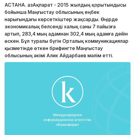
АСТАНА. ҚазАқпарат - 2015 жылдың қорытындысы
бойынша Маңғыстау облысының еңбек
нарығындағы көрсеткіштер жақсарды. Өңірде
экономикалық белсенді халық саны 7 пайызға
артып, 283,4 мың адамнан 302,4 мың адамға дейін
өскен. Бұл туралы бүгін Орталық коммуникациялар
қызметінде өткен брифингте Маңғыстау
облысының әкімі Алик Айдарбаев мәлім етті.