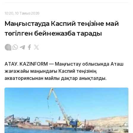
10:20, 10 Тамыз 2026
Маңғыстауда Каспий теңізіне май
төгілген бейнежазба тарады
АҚТАУ. KAZINFORM — Маңғыстау облысында Аташ
жағажайы маңындағы Каспий теңізінің
акваториясынан майлы дақтар анықталды.