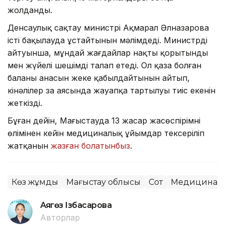
жолданды.
Денсаулық сақтау министрі Ақмарал Әлназарова
істі бақылауда ұстайтынын мәлімдеді. Министрдің
айтуынша, мұндай жағдайлар нақты қорытынды
мен жүйелі шешімді талап етеді. Ол қаза болған
баланың анасын жеке қабылдайтынын айтып,
кінәлілер заң аясында жауапқа тартылуы тиіс екенін
жеткізді.
Бұған дейін, Маңғыстауда 13 жасар жасөспірімнің
өлімінен кейін медициналық ұйымдар тексеріліп
жатқанын
жазған болатынбыз
.
Көз жұмды
Маңғыстау облысы
Сот
Медицина
Аягөз Ізбасарова
Авторлар