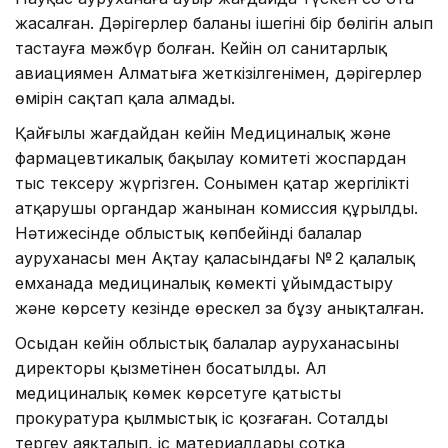
жасалған. Дәрігерлер баланың ішегінің бір бөлігін алып
тастауға мәжбүр болған. Кейін ол санитарлық
авиациямен Алматыға жеткізілгенімен, дәрігерлер
өмірін сақтап қала алмады.
Қайғылы жағдайдан кейін Медициналық және
фармацевтикалық бақылау комитеті жоспардан
тыс тексеру жүргізген. Сонымен қатар жергілікті
атқарушы органдар жанынан комиссия құрылды.
Нәтижесінде облыстық көпбейінді балалар
ауруханасы мен Ақтау қаласындағы № 2 қалалық
емханада медициналық көмекті ұйымдастыру
және көрсету кезінде өрескел заң бұзу анықталған.
Осыдан кейін облыстық балалар ауруханасының
директоры қызметінен босатылды. Ал
медициналық көмек көрсетуге қатысты
прокуратура қылмыстық іс қозғаған. Соталды
тергеу аяқталып, іс материалдары сотқа