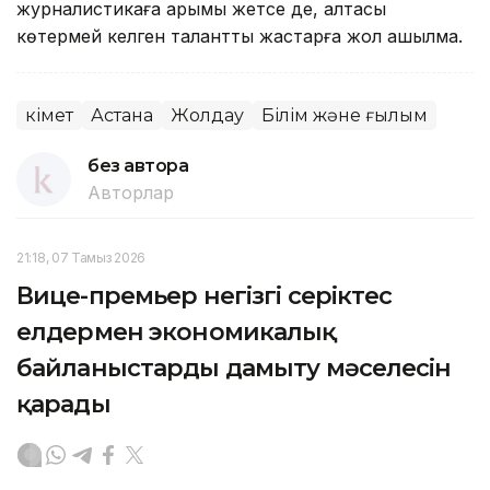
журналистикаға қарымы жетсе де, қалтасы
көтермей келген талантты жастарға жол ашылмақ.
Үкімет
Астана
Жолдау
Білім және ғылым
без автора
Авторлар
21:18, 07 Тамыз 2026
Вице-премьер негізгі серіктес
елдермен экономикалық
байланыстарды дамыту мәселесін
қарады