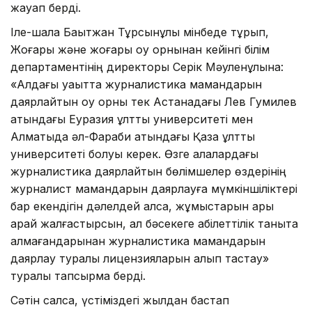
жауап берді.
Іле-шала Бақытжан Тұрсынұлы мінбеде тұрып,
Жоғары және жоғары оқу орнынан кейінгі білім
департаментінің директоры Серік Мәуленұлына:
«Алдағы уақытта журналистика мамандарын
даярлайтын оқу орны тек Астанадағы Лев Гумилев
атындағы Еуразия ұлттық университеті мен
Алматыда әл-Фараби атындағы Қазақ ұлттық
университеті болуы керек. Өзге қалалардағы
журналистика даярлайтын бөлімшелер өздерінің
журналист мамандарын даярлауға мүмкіншіліктері
бар екендігін дәлелдей алса, жұмыстарын ары
қарай жалғастырсын, ал бәсекеге қабілеттілік таныта
алмағандарынан журналистика мамандарын
даярлау туралы лицензияларын алып тастау»
туралы тапсырма берді.
Сәтін салса, үстіміздегі жылдан бастап