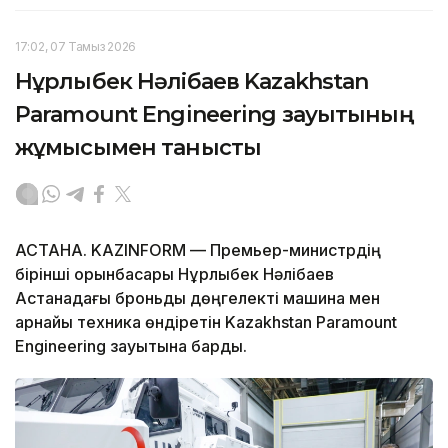
17:02, 07 Тамыз 2026
Нұрлыбек Нәлібаев Kazakhstan
Paramount Engineering зауытының
жұмысымен танысты
АСТАНА. KAZINFORM — Премьер-министрдің
бірінші орынбасары Нұрлыбек Нәлібаев
Астанадағы броньды дөңгелекті машина мен
арнайы техника өндіретін Kazakhstan Paramount
Engineering зауытына барды.