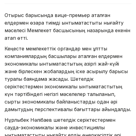
Отырыс барысында вице-премьер аталған
елдермен өзара тиімді ынтымақтастықты нығайту
мәселесі Мемлекет басшысының назарында екенін
атап өтті.
Кеңесте мемлекеттік органдар мен ұлттық
компаниялардың басшылары аталған елдермен
экономикалық ынтымақтастықтың қазіргі жай-күйі
және бірлескен жобалардың іске асырылу барысы
туралы баяндама жасады. Шетелдік
серіктестермен экономикалық ынтымақтастықтың
күн тәртібіндегі негізгі мәселелер талқыланып,
сыртқы экономикалық байланыстарды одан әрі
дамытудың перспективалы бағыттары айқындалды.
Нұрлыбек Нәлібаев шетелдік серіктестермен
сауда-экономикалық және инвестициялық
ынтымақтастықты нығайту елдің өнеркәсіптік әрі