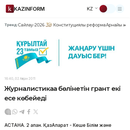
KAZINFORM
KZ
Сайлау-2026
Конституциялық реформа
Арнайы жо
Тренд:
16:40, 02 Ақпан 2011
Журналистикаға бөлінетін грант екі
есе көбейеді
АСТАНА. 2 ақпан. ҚазАқпарат - Кеше Білім және