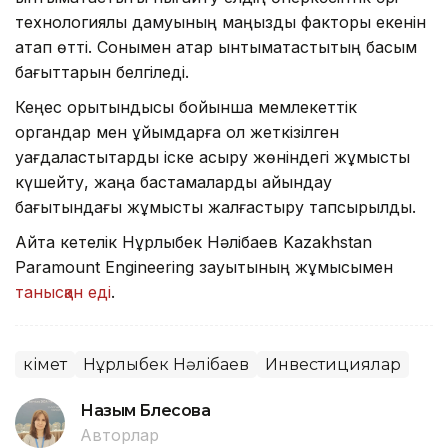
технологиялық дамуының маңызды факторы екенін
атап өтті. Сонымен қатар ынтымақтастықтың басым
бағыттарын белгіледі.
Кеңес қорытындысы бойынша мемлекеттік
органдар мен ұйымдарға қол жеткізілген
уағдаластықтарды іске асыру жөніндегі жұмысты
күшейту, жаңа бастамаларды айқындау
бағытындағы жұмысты жалғастыру тапсырылды.
Айта кетелік Нұрлыбек Нәлібаев Kazakhstan
Paramount Engineering зауытының жұмысымен
танысқан еді
.
Үкімет
Нұрлыбек Нәлібаев
Инвестициялар
Назым Бөлесова
Авторлар