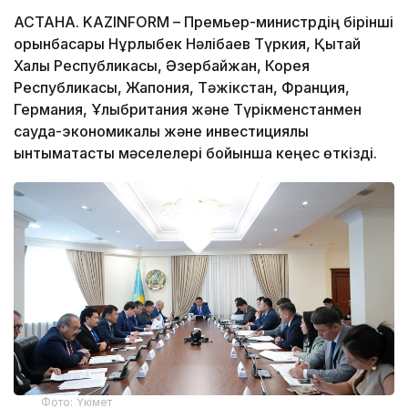
АСТАНА. KAZINFORM – Премьер-министрдің бірінші
орынбасары Нұрлыбек Нәлібаев Түркия, Қытай
Халық Республикасы, Әзербайжан, Корея
Республикасы, Жапония, Тәжікстан, Франция,
Германия, Ұлыбритания және Түрікменстанмен
сауда-экономикалық және инвестициялық
ынтымақтастық мәселелері бойынша кеңес өткізді.
Фото: Үкімет