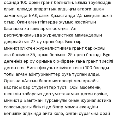
қосқанда 100 орын грант бөлінетін. Еліміз тәуелсіздік
алып, әлемде ақпараттың алдыңғы қатарға шыққан
заманында БАҚ саны Қазақстанда 2,5 мыңнан асып
отыр. Оған агенттіктерде жұмыс жасайтын
баспасөз хатшыларын қосыңыз. Ал
республикамызда журналистика мамандарын
даярлайтын 27 оқу орны бар. Былтыр
министрліктен журналистикаға грант бар-жоғы
қазақ бөліміне 35, орыс бөліміне 25 орын бөлінді. Бұл
дегеніңіз әр оқу орнына бір-бірден ғана грант тиесілі
деген сөз. Биыл факультетімізге тиісті 100 баллды
толық алған абитуриенттер оқуға түспей қалды.
Орнына «Алтын белгі» иегерлері мен арнайы
квотасы бар студенттер түсті. Осы мәселенің
шешімін табарсыз деп үміттенемін» деген сөзіне,
министр Бақытжан Тұрсынұлы оның журналистика
саласындағы білікті де білгір маман екендігін
көпшілік алдында айта келе, қойған сұрағына орай