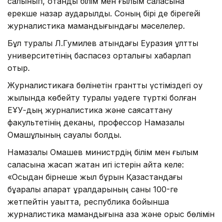
салынып, отандық білім мен ғылым саласына
ерекше назар аударылды. Соның бірі де бірегейі
журналистика мамандығындағы мәселелер.
Бұл туралы Л.Гумилев атындағы Еуразия ұлттық
университетінің баспасөз орталығы хабарлап
отыр.
Журналистикаға бөлінетін грантты үстіміздегі оқу
жылында көбейту туралы уәдеге түрткі болған
ЕҰУ-дың журналистика және саясаттану
факультетінің деканы, профессор Намазалы
Омашұлының сауалы болды.
Намазалы Омашев министрдің білім мен ғылым
саласына жасап жатқан игі істерін айта келе:
«Осыдан бірнеше жыл бұрын Қазақстандағы
бұқаралық ақпарат құралдарының саны 100-ге
жетпейтін уақытта, республика бойынша
журналистика мамандығына қазақ және орыс бөлімін