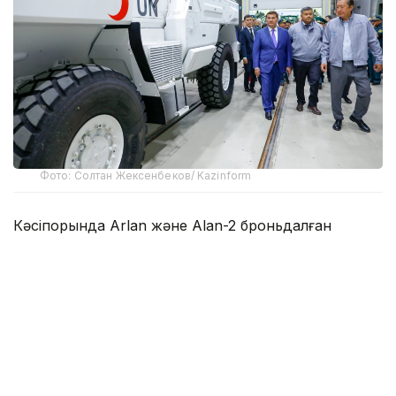
Фото: Солтан Жексенбеков/ Kazinform
Кәсіпорында Arlan және Alan-2 броньдалған
дөңгелекті машиналары, Barys жауынгерлік
броньды көлігінің 4×4, 6×6 және 8×8 өлшеміндегі
модельдері, сондай-ақ, жүзетін әрі дөңгелекті
Terrex-Barys-A 8×8 платформасы шығарылады.