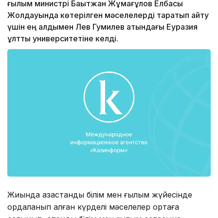
ғылым министрі Бақытжан Жұмағұлов Елбасы
Жолдауында көтерілген мәселелерді тарқатып айту
үшін ең алдымен Лев Гумилев атындағы Еуразия
ұлттық университетіне келді.
Жиында қазақстандық білім мен ғылым жүйесінде
қордаланып қалған күрделі мәселелер ортаға