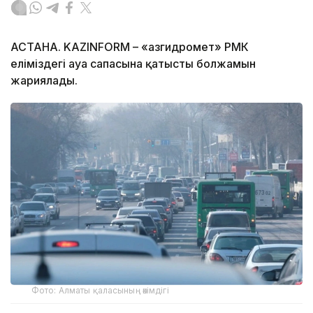
АСТАНА. KAZINFORM – «Қазгидромет» РМК
еліміздегі ауа сапасына қатысты болжамын
жариялады.
Фото: Алматы қаласының әкімдігі