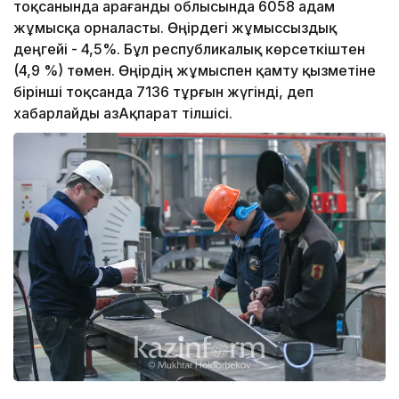
тоқсанында Қарағанды облысында 6058 адам
жұмысқа орналасты. Өңірдегі жұмыссыздық
деңгейі - 4,5%. Бұл республикалық көрсеткіштен
(4,9 %) төмен. Өңірдің жұмыспен қамту қызметіне
бірінші тоқсанда 7136 тұрғын жүгінді, деп
хабарлайды ҚазАқпарат тілшісі.