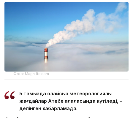
Фото: Magnific.com
5 тамызда қолайсыз метеорологиялық
жағдайлар Ақтөбе қалаласында күтіледі, –
делінген хабарламада.
Қолайсыз метеорологиялық жағдайлар –
атмосфералық ауаның беткі қабатында зиянды