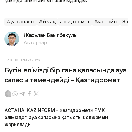
қиындағанын айтып шағымданды.
Ауа сапасы
Аймақ
Қазгидромет
Ауа райы
Эко
Жасұлан Бақытбекұлы
Авторлар
07:16, 05 Тамыз 2026
Бүгін еліміздің бір ғана қаласында ауа
сапасы төмендейді – Қазгидромет
АСТАНА. KAZINFORM – «Қазгидромет» РМК
еліміздегі ауа сапасына қатысты болжамын
жариялады.