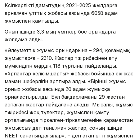
Кәсіпкерлікті дамытудың 2021–2025 жылдарға
арналған ұлттық жобасы аясында 6058 адам
жұмыспен қамтылды.
Оның ішінде 3,3 мың үміткер бос орындарға
жолдама алды.
«Әлеуметтік жұмыс орындарына – 294, қоғамдық
жұмыстарға – 2310. Жастар тәжірибесінен өту
мүмкіндігін өңірдің 118 тұрғыны пайдаланды.
«Ұрпақтар келісімшарты» жобасы бойынша екі жас
маман шеберлігін арттыра алды. «Бірінші жұмыс
орны» жобасы аясында 20 адам жұмысқа
орналастырылды. Бұл бағдарламаны 29 жастан
аспаған жастар пайдалана алады. Мысалы, жұмыс
тәжірибесі жоқ түлектер, жұмыспен қамту
орталығында тіркелген-тіркелмегеніне қарамастан
жұмыссыз деп танылған жастар, соның ішінде
NEET санатындағылар», – деп атап өтті жұмыспен