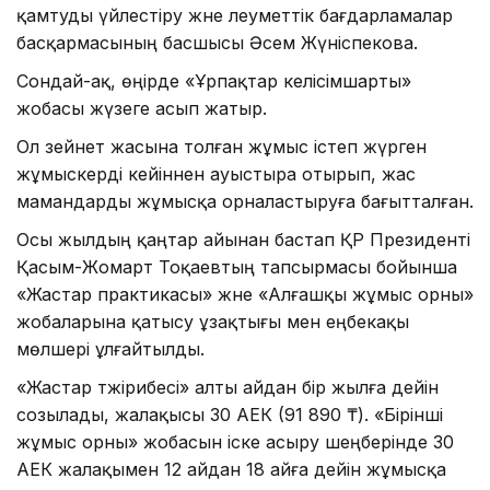
қамтуды үйлестіру және әлеуметтік бағдарламалар
басқармасының басшысы Әсем Жүніспекова.
Сондай-ақ, өңірде «Ұрпақтар келісімшарты»
жобасы жүзеге асып жатыр.
Ол зейнет жасына толған жұмыс істеп жүрген
жұмыскерді кейіннен ауыстыра отырып, жас
мамандарды жұмысқа орналастыруға бағытталған.
Осы жылдың қаңтар айынан бастап ҚР Президенті
Қасым-Жомарт Тоқаевтың тапсырмасы бойынша
«Жастар практикасы» және «Алғашқы жұмыс орны»
жобаларына қатысу ұзақтығы мен еңбекақы
мөлшері ұлғайтылды.
«Жастар тәжірибесі» алты айдан бір жылға дейін
созылады, жалақысы 30 АЕК (91 890 ₸). «Бірінші
жұмыс орны» жобасын іске асыру шеңберінде 30
АЕК жалақымен 12 айдан 18 айға дейін жұмысқа