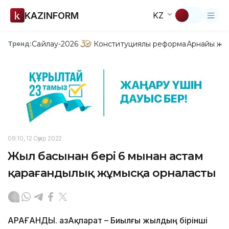
KAZINFORM
KZ
Сайлау-2026
Конституциялық реформа
Арнайы жо
Тренд:
09:10, 12 Сәуір 2022
Жыл басынан бері 6 мыңнан астам
қарағандылық жұмысқа орналасты
ҚАРАҒАНДЫ. ҚазАқпарат – Биылғы жылдың бірінші