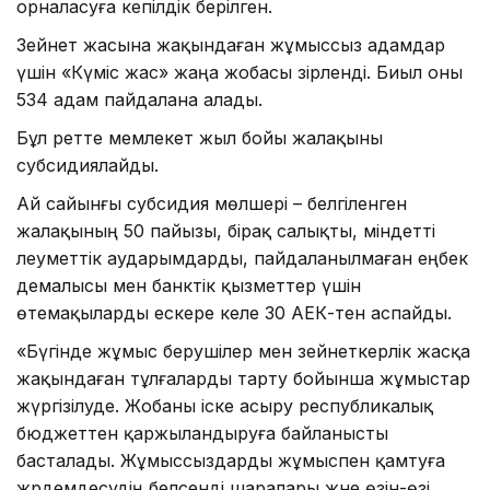
орналасуға кепілдік берілген.
Зейнет жасына жақындаған жұмыссыз адамдар
үшін «Күміс жас» жаңа жобасы әзірленді. Биыл оны
534 адам пайдалана алады.
Бұл ретте мемлекет жыл бойы жалақыны
субсидиялайды.
Ай сайынғы субсидия мөлшері – белгіленген
жалақының 50 пайызы, бірақ салықты, міндетті
әлеуметтік аударымдарды, пайдаланылмаған еңбек
демалысы мен банктік қызметтер үшін
өтемақыларды ескере келе 30 АЕК-тен аспайды.
«Бүгінде жұмыс берушілер мен зейнеткерлік жасқа
жақындаған тұлғаларды тарту бойынша жұмыстар
жүргізілуде. Жобаны іске асыру республикалық
бюджеттен қаржыландыруға байланысты
басталады. Жұмыссыздарды жұмыспен қамтуға
жәрдемдесудің белсенді шаралары және өзін-өзі