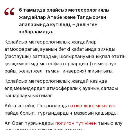
6 тамызда қолайсыз метеорологиялық
жағдайлар Ақтөбе және Талдықорған
қалаларында күтіледі, – делінген
хабарламада.
Қолайсыз метеорологиялық жағдайлар –
атмосфералық ауаның беткі қабатында зиянды
(ластаушы) заттардың шоғырлануына ықпал ететін
қысқамерзімді метеофакторлардың (тымық ауа
райы, жеңіл жел, тұман, инверсия) жиынтығы.
Қолайсыз метеорологиялық жағдай кезінде
елдімекендердегі атмосфералық ауаның сапасы
нашарлауы ықтимал.
Айта кетейік, Петропавлда
өткір жағымсыз иіс
пайда болып, тұрғындардың мазасын қашырды.
Ал Орал тұрғындары
полигон түтінінен
тыныс алу