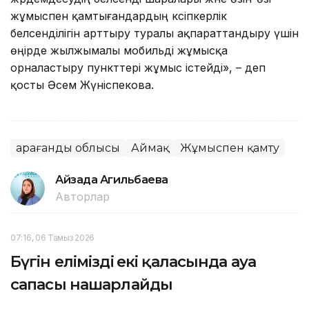
жұмыспен қамтығандардың кәсіпкерлік
белсенділігін арттыру туралы ақпараттандыру үшін
өңірде жылжымалы мобильді жұмысқа
орналастыру пункттері жұмыс істейді», – деп
қосты Әсем Жүніспекова.
Қарағанды облысы
Аймақ
Жұмыспен қамту
Айзада Агильбаева
Авторлар
07:16, 06 Тамыз 2026
Бүгін еліміздің екі қаласында ауа
сапасы нашарлайды