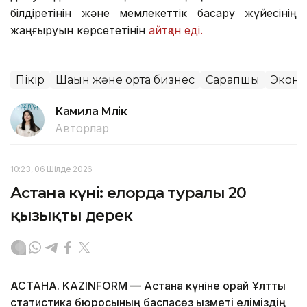
білдіретінін және мемлекеттік басқару жүйесінің
жаңғыруын көрсететінін
айтқан еді.
Пікір
Шағын және орта бизнес
Сарапшы
Экон
Камила Мүлік
Авторлар
10:23, 06 Шілде 2026
Астана күні: елорда туралы 20
қызықты дерек
АСТАНА. KAZINFORM — Астана күніне орай Ұлттық
статистика бюросының баспасөз қызметі еліміздің