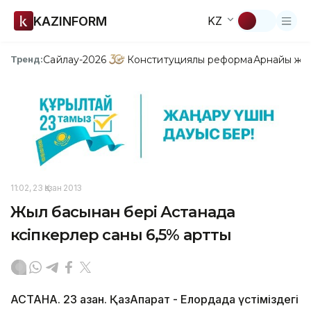
KAZINFORM
KZ
Сайлау-2026
Конституциялық реформа
Арнайы жо
Тренд:
11:02, 23 Қазан 2013
Жыл басынан бері Астанада
кәсіпкерлер саны 6,5% артты
АСТАНА. 23 қазан. ҚазАқпарат - Елордада үстіміздегі