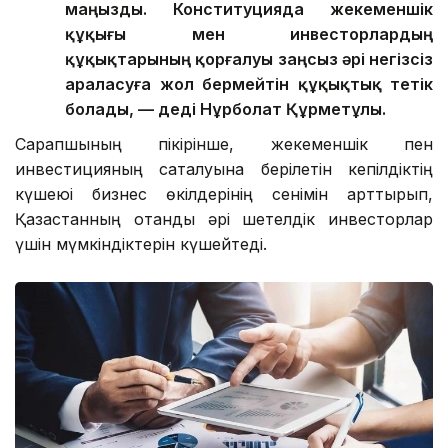
маңызды. Конституцияда жекеменшік
құқығы мен инвесторлардың
құқықтарының қорғалуы заңсыз әрі негізсіз
араласуға жол бермейтін құқықтық тетік
болады, — деді Нұрболат Құрметұлы.
Сарапшының пікірінше, жекеменшік пен
инвестицияның сақталуына берілетін кепілдіктің
күшеюі бизнес өкілдерінің сенімін арттырып,
Қазақстанның отандық әрі шетелдік инвесторлар
үшін мүмкіндіктерін күшейтеді.