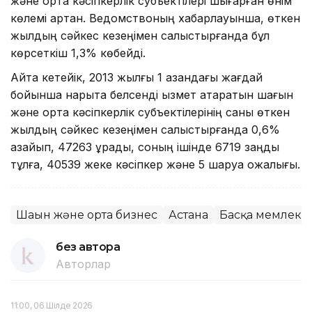
және орта кәсіпкерлік субъектілері шығарған өнім
көлемі артқан. Ведомствоның хабарлауынша, өткен
жылдың сәйкес кезеңімен салыстырғанда бұл
көрсеткіш 1,3% көбейді.
Айта кетейік, 2013 жылғы 1 қазандағы жағдай
бойынша нарықта белсенді қызмет атқаратын шағын
және орта кәсіпкерлік субъектілерінің саны өткен
жылдың сәйкес кезеңімен салыстырғанда 0,6%
азайып, 47263 құрады, соның ішінде 6719 заңды
тұлға, 40539 жеке кәсіпкер және 5 шаруа қожалығы.
Шағын және орта бизнес
Астана
Басқа мемлекет
без автора
Авторлар
11:00, 06 Шілде 2026