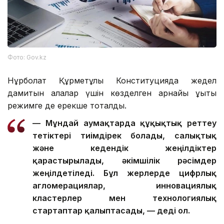
Фото: Gov.kz
Нұрболат Құрметұлы Конституцияда жедел
дамитын қалалар үшін көзделген арнайы құқықтық
режимге де ерекше тоқталды.
— Мұндай аумақтарда құқықтық реттеу
тетіктері тиімдірек болады, салықтық
және кедендік жеңілдіктер
қарастырылады, әкімшілік рәсімдер
жеңілдетіледі. Бұл жерлерде цифрлық
агломерациялар, инновациялық
кластерлер мен технологиялық
стартаптар қалыптасады, — деді ол.