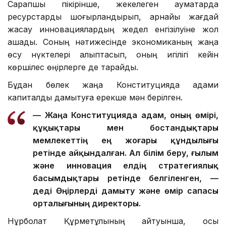
Сарапшы пікірінше, жекелеген аумақтарда
ресурстарды шоғырландырып, арнайы жағдай
жасау инновациялардың жедел енгізілуіне жол
ашады. Соның нәтижесінде экономиканың жаңа
өсу нүктелері қалыптасып, оның игілігі кейін
көршілес өңірлерге де тарайды.
Бұдан бөлек жаңа Конституцияда адами
капиталды дамытуға ерекше мән берілген.
— Жаңа Конституцияда адам, оның өмірі,
құқықтары мен бостандықтары
мемлекеттің ең жоғары құндылығы
ретінде айқындалған. Ал білім беру, ғылым
және инновация елдің стратегиялық
басымдықтары ретінде белгіленген, —
деді Өңірлерді дамыту және өмір сапасы
орталығының директоры.
Нұрболат Құрметұлының айтуынша, осы