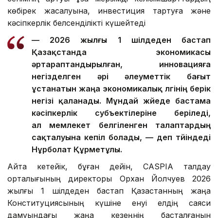
көбірек жасалуына, инвестиция тартуға және
кәсіпкерлік белсенділікті күшейтеді
— 2026 жылғы 1 шілдеден бастап
Қазақстанда экономикасы
әртараптандырылған, инновацияға
негізделген әрі әлеуметтік бағыт
ұстанатын жаңа экономикалық үлгінің берік
негізі қаланады. Мұндай жүйеде бастама
кәсіпкерлік субъектілеріне беріледі,
ал мемлекет белгіленген талаптардың
сақталуына кепіл болады, — деп түйіндеді
Нұрболат Құрметұлы.
Айта кетейік, бұған дейін, CASPIA талдау
орталығының директоры Орхан Йолчуев 2026
жылғы 1 шілдеден бастап Қазақстанның жаңа
Конституциясының күшіне енуі елдің саяси
дамуындағы жаңа кезеңнің басталғанын