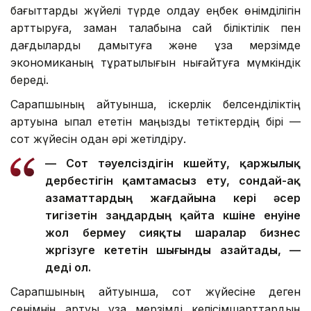
бағыттарды жүйелі түрде қолдау еңбек өнімділігін
арттыруға, заман талабына сай біліктілік пен
дағдыларды дамытуға және ұзақ мерзімде
экономиканың тұрақтылығын нығайтуға мүмкіндік
береді.
Сарапшының айтуынша, іскерлік белсенділіктің
артуына ықпал ететін маңызды тетіктердің бірі —
сот жүйесін одан әрі жетілдіру.
— Сот тәуелсіздігін күшейту, қаржылық
дербестігін қамтамасыз ету, сондай-ақ
азаматтардың жағдайына кері әсер
тигізетін заңдардың қайта күшіне енуіне
жол бермеу сияқты шаралар бизнес
жүргізуге кететін шығынды азайтады, —
деді ол.
Сарапшының айтуынша, сот жүйесіне деген
сенімнің артуы ұзақ мерзімді келісімшарттардың