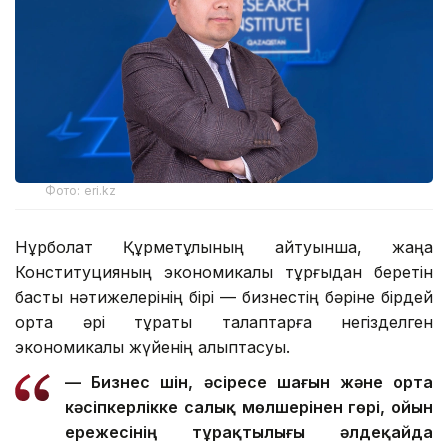
Фото: eri.kz
Нұрболат Құрметұлының айтуынша, жаңа
Конституцияның экономикалық тұрғыдан беретін
басты нәтижелерінің бірі — бизнестің бәріне бірдей
ортақ әрі тұрақты талаптарға негізделген
экономикалық жүйенің қалыптасуы.
— Бизнес үшін, әсіресе шағын және орта
кәсіпкерлікке салық мөлшерінен гөрі, ойын
ережесінің тұрақтылығы әлдеқайда