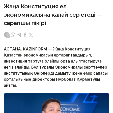
Жаңа Конституция ел
экономикасына қалай әсер етеді —
сарапшы пікірі
АСТАНА. KAZINFORM — Жаңа Конституция
Қазақстан экономикасын әртараптандырып,
инвестиция тартуға қолайлы орта қалыптастыруға
негіз қалайды. Бұл туралы Экономикалық зерттеулер
институтының Өңірлерді дамыту және өмір сапасы
орталығының директоры Нұрболат Құрметұлы
айтты.