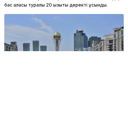
бас қаласы туралы 20 қызықты деректі ұсынды.
Фото: Kazinform
1. Халық саны —
1 674 699 адам
(2026 жылғы 1
маусымдағы жағдай бойынша).